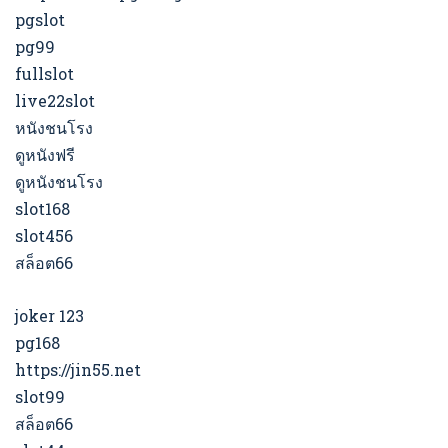
pgslot
pg99
fullslot
live22slot
หนังชนโรง
ดูหนังฟรี
ดูหนังชนโรง
slot168
slot456
สล็อต66
joker 123
pg168
https://jin55.net
slot99
สล็อต66