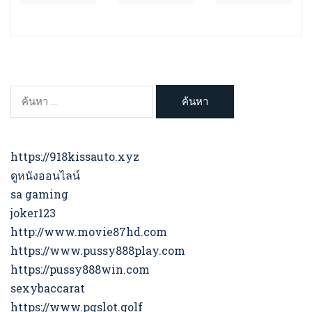
ค้นหา
สำหรับ:
https://918kissauto.xyz
ดูหนังออนไลน์
sa gaming
joker123
http://www.movie87hd.com
https://www.pussy888play.com
https://pussy888win.com
sexybaccarat
https://www.pgslot.golf