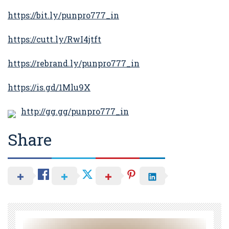
https://bit.ly/punpro777_in
https://cutt.ly/RwI4jtft
https://rebrand.ly/punpro777_in
https://is.gd/1Mlu9X
http://gg.gg/punpro777_in
Share