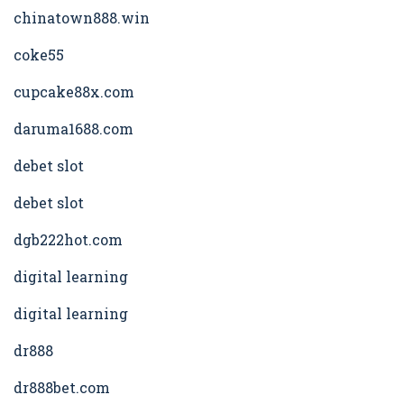
chinatown888.win
coke55
cupcake88x.com
daruma1688.com
debet slot
debet slot
dgb222hot.com
digital learning
digital learning
dr888
dr888bet.com