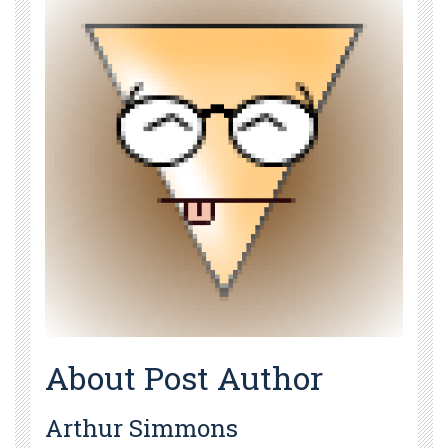
About Post Author
Arthur Simmons