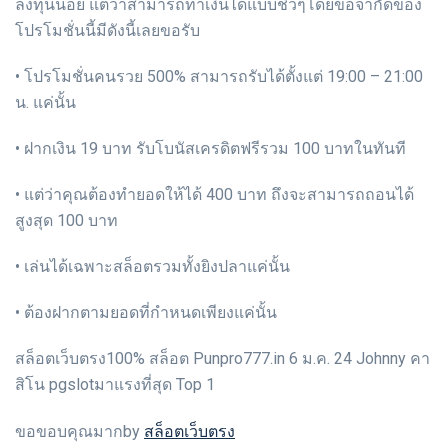
ลงทุนน้อย แต่ว่าสามารถทำเงินได้แบบชิวๆโดยข้อจำกัดของ
โปรโมชั่นนี้มีดังนี้เลยขอรับ
• โปรโมชั่นคนรวย 500% สามารถรับได้ตั้งแต่ 19:00 – 21:00
น. แค่นั้น
• ฝากเงิน 19 บาท รับโบนัสเครดิตฟรีรวม 100 บาทในทันที
• แต่ว่าคุณต้องทำยอดให้ได้ 400 บาท ถึงจะสามารถถอนได้
สูงสุด 100 บาท
• เล่นได้เฉพาะสล็อตรวมทั้งยิงปลาแค่นั้น
• ต้องฝากตามยอดที่กำหนดเพียงแค่นั้น
สล็อตเว็บตรง100% สล็อต Punpro777.in 6 ม.ค. 24 Johnny คา
สิโน pgslotมาแรงที่สุด Top 1
สล็อตเว็บตรง
ขอขอบคุณมากby