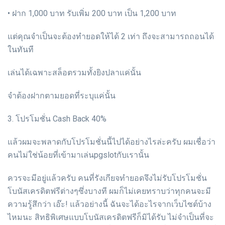
• ฝาก 1,000 บาท รับเพิ่ม 200 บาท เป็น 1,200 บาท
แต่คุณจำเป็นจะต้องทำยอดให้ได้ 2 เท่า ถึงจะสามารถถอนได้
ในทันที
เล่นได้เฉพาะสล็อตรวมทั้งยิงปลาแค่นั้น
จำต้องฝากตามยอดที่ระบุแค่นั้น
3. โปรโมชั่น Cash Back 40%
แล้วผมจะพลาดกับโปรโมชั่นนี้ไปได้อย่างไรล่ะครับ ผมเชื่อว่า
คนไม่ใช่น้อยที่เข้ามาเล่นpgslotกับเรานั้น
ควรจะมีอยู่แล้วครับ คนที่รังเกียจทำยอดจึงไม่รับโปรโมชั่น
โบนัสเครดิตฟรีต่างๆซึ่งบางที ผมก็ไม่เคยทราบว่าทุกคนจะมี
ความรู้สึกว่า เอ๊ะ! แล้วอย่างนี้ ฉันจะได้อะไรจากเว็บไซต์บ้าง
ไหมนะ สิทธิพิเศษแบบโบนัสเครดิตฟรีก็มิได้รับ ไม่จำเป็นที่จะ