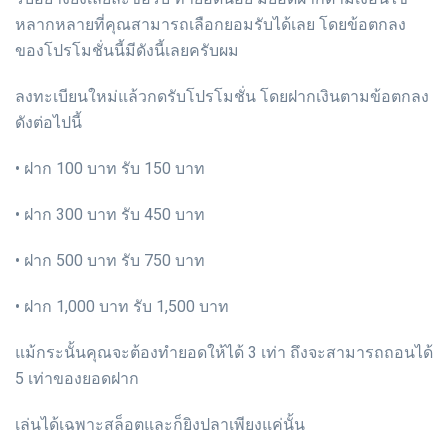
หลากหลายที่คุณสามารถเลือกยอมรับได้เลย โดยข้อตกลง
ของโปรโมชั่นนี้มีดังนี้เลยครับผม
ลงทะเบียนใหม่แล้วกดรับโปรโมชั่น โดยฝากเงินตามข้อตกลง
ดังต่อไปนี้
• ฝาก 100 บาท รับ 150 บาท
• ฝาก 300 บาท รับ 450 บาท
• ฝาก 500 บาท รับ 750 บาท
• ฝาก 1,000 บาท รับ 1,500 บาท
แม้กระนั้นคุณจะต้องทำยอดให้ได้ 3 เท่า ถึงจะสามารถถอนได้
5 เท่าของยอดฝาก
เล่นได้เฉพาะสล็อตและก็ยิงปลาเพียงแค่นั้น