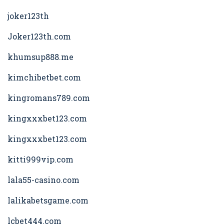
joker123th
Joker123th.com
khumsup888.me
kimchibetbet.com
kingromans789.com
kingxxxbet123.com
kingxxxbet123.com
kitti999vip.com
lala55-casino.com
lalikabetsgame.com
lcbet444.com