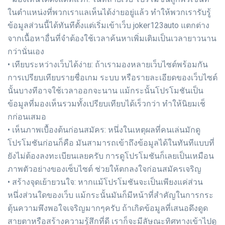
ในตำแหน่งที่พวกเราแลเห็นได้ง่ายอยู่แล้ว ทำให้พวกเรารับรู้
ข้อมูลส่วนนี้ได้ทันทีตั้งแต่เริ่มเข้าเว็บ joker123auto แตกต่าง
จากเนื้อหาอื่นที่จำต้องใช้เวลาค้นหาเพิ่มเติมเป็นเวลายาวนาน
กว่านั่นเอง
• เทียบระหว่างเว็บได้ง่าย: ถ้าเรามองหลายเว็บไซต์พร้อมกัน
การเปรียบเทียบรายชื่อเกม ระบบ หรือรายละเอียดของเว็บไซต์
นั้นบางทีอาจใช้เวลาออกจะนาน แม้กระนั้นโปรโมชันเป็น
ข้อมูลที่มองเห็นรวมทั้งเปรียบเทียบได้เร็วกว่า ทำให้นิยมเช็
กก่อนเสมอ
• เห็นภาพเบื้องต้นก่อนสมัคร: หนึ่งในเหตุผลที่คนเล่นมักดู
โปรโมชันก่อนก็คือ มันสามารถเข้าถึงข้อมูลได้ในทันทีแบบที่
ยังไม่ต้องลงทะเบียนเลยครับ การดูโปรโมชันก็เลยเป็นเหมือน
ภาพตัวอย่างของเซ็บไซต์ ช่วยให้ตกลงใจก่อนสมัครเจริญ
• สร้างจุดเย้ายวนใจ: หากแม้โปรโมชันจะเป็นเพียงแค่ส่วน
หนึ่งส่วนใดของเว็บ แม้กระนั้นมันก็มีหน้าที่สำคัญในการกระ
ตุ้นความพึงพอใจเจริญมากๆครับ ถ้าเกิดข้อมูลที่เสนอดึงดูด
สายตาหรือสร้างความรู้สึกที่ดี เราก็จะมีลัษณะทิศทางเข้าไปดู