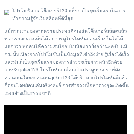
โปรโมชันบน โจ๊กเกอร์123 สล็อต เป็นจุดเริ่มแรกในการ
ทำความรู้จักเว็บสล็อตที่ดีที่สุด
แม้พวกเรามองจากความประพฤติคนเล่นโจ๊กเกอร์สล็อตแล้ว
พวกเราจะมองเห็นได้ว่า การดูโปรโมชันก่อนเรื่องอื่นไม่ได้
แสดงว่า ทุกคนให้ความสนใจกับโบนัสมากยิ่งกว่านะครับ แม้
กระนั้นเนื่องจากโปรโมชันเป็นข้อมูลที่เข้าถึงง่าย รู้เรื่องได้เร็ว
และมันก็เป็นจุดเริ่มแรกของการสำรวจเว็บก้าวหน้าอีกด้วย
สำหรับ joker123 โปรโมชันเสมือนเป็นประตูบานแรกที่ดึง
ความสนใจของคนเล่น joker123 ได้จริง หากโปรโมชันดีแล้ว
ก็ตอบโจทย์คนเล่นจริงๆล่ะก็ การสำรวจเนื้อหาต่างๆจะเกิดขึ้น
เองอย่างเป็นธรรมชาติ