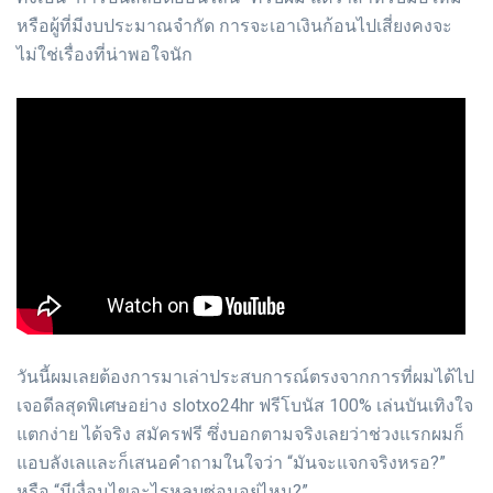
หรือผู้ที่มีงบประมาณจำกัด การจะเอาเงินก้อนไปเสี่ยงคงจะ
ไม่ใช่เรื่องที่น่าพอใจนัก
วันนี้ผมเลยต้องการมาเล่าประสบการณ์ตรงจากการที่ผมได้ไป
เจอดีลสุดพิเศษอย่าง slotxo24hr ฟรีโบนัส 100% เล่นบันเทิงใจ
แตกง่าย ได้จริง สมัครฟรี ซึ่งบอกตามจริงเลยว่าช่วงแรกผมก็
แอบลังเลและก็เสนอคำถามในใจว่า “มันจะแจกจริงหรอ?”
หรือ “มีเงื่อนไขอะไรหลบซ่อนอยู่ไหม?”