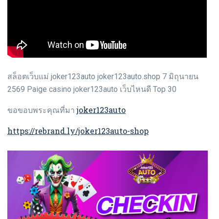
สล็อตเว็บแม่ joker123auto joker123auto.shop 7 มิถุนายน
2569 Paige casino joker123auto เว็บไหนดี Top 30
joker123auto
ขอขอบพระคุณที่มา
https://rebrand.ly/joker123auto-shop