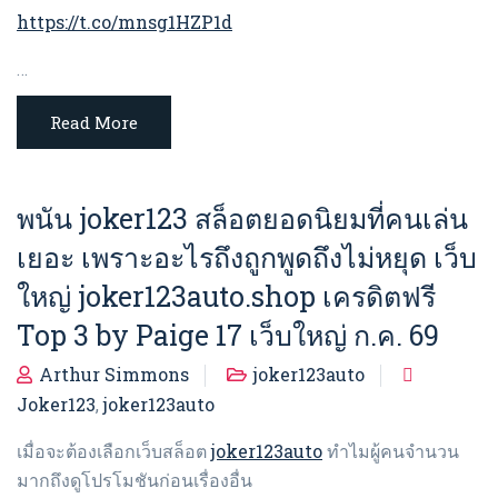
https://t.co/mnsg1HZP1d
…
Read More
พนัน joker123 สล็อตยอดนิยมที่คนเล่น
เยอะ เพราะอะไรถึงถูกพูดถึงไม่หยุด เว็บ
ใหญ่ joker123auto.shop เครดิตฟรี
Top 3 by Paige 17 เว็บใหญ่ ก.ค. 69
Arthur Simmons
joker123auto
Joker123
joker123auto
,
joker123auto
เมื่อจะต้องเลือกเว็บสล็อต
ทำไมผู้คนจำนวน
มากถึงดูโปรโมชันก่อนเรื่องอื่น