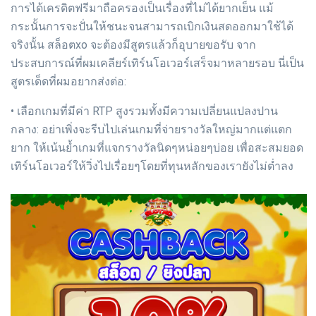
การได้เครดิตฟรีมาถือครองเป็นเรื่องที่ไม่ได้ยากเย็น แม้
กระนั้นการจะปั่นให้ชนะจนสามารถเบิกเงินสดออกมาใช้ได้
จริงนั้น สล็อตxo จะต้องมีสูตรแล้วก็อุบายขอรับ จาก
ประสบการณ์ที่ผมเคลียร์เทิร์นโอเวอร์เสร็จมาหลายรอบ นี่เป็น
สูตรเด็ดที่ผมอยากส่งต่อ:
• เลือกเกมที่มีค่า RTP สูงรวมทั้งมีความเปลี่ยนแปลงปาน
กลาง: อย่าเพิ่งจะรีบไปเล่นเกมที่จ่ายรางวัลใหญ่มากแต่แตก
ยาก ให้เน้นย้ำเกมที่แจกรางวัลนิดๆหน่อยๆบ่อย เพื่อสะสมยอด
เทิร์นโอเวอร์ให้วิ่งไปเรื่อยๆโดยที่ทุนหลักของเรายังไม่ต่ำลง