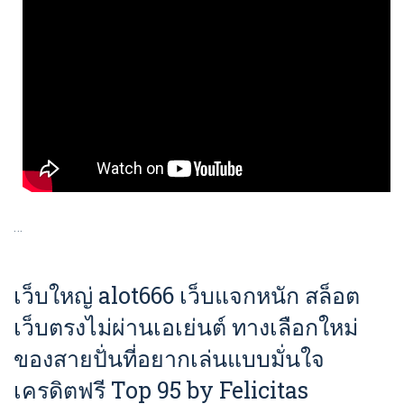
…
เว็บใหญ่ alot666 เว็บแจกหนัก สล็อต
เว็บตรงไม่ผ่านเอเย่นต์ ทางเลือกใหม่
ของสายปั่นที่อยากเล่นแบบมั่นใจ
เครดิตฟรี Top 95 by Felicitas