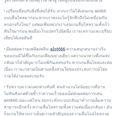
รู้สึกได้ทันที ด้วยเหตุว่ามาตรฐานที่สูงขึ้นของเกมเองด้วย
• เปรียบเทียบกับสิ่งที่เคยได้รับ: หากเราไม่ได้เล่นเกม alot66
แบบลื่นไหลมาก่อน พวกเราคงจะไม่รู้จักสึกถึงไม่เหมือนกัน
หรอกจริงไหม? แต่พอเพียงพวกเราเล่นเกมลื่นไหลรวมทั้งเร็ว
ทันใจมาก่อน พอมีอะไรแปลกไปนิดนึง เราจะทราบและเปรียบ
เทียบได้เลยทันที
alot666
• มีผลต่อความเพลิดเพลิน:
ความสนุกสนานร่าเริง
ของเกมมิได้ขึ้นกับเกมเพียงอย่างเดียว แต่ว่าแนวทางที่เกมส่ง
กลับมาก็สำคัญมากไม่แพ้กันเลยขอรับ หากเกมลื่นไหลและต่อ
เนื่อง เราจะกลายเป็นส่วนหนึ่งส่วนใดของประสบการณ์โดย
รวมได้ง่ายเลยล่ะขอรับ
• รับทราบความแตกต่างทันที: คนจำนวนไม่น้อยบางทีอาจ
ไม่ทันสังเกตด้วยซ้ำว่าความเร็วของเน็ตส่งผลต่อการเล่น
alot666 เยอะแค่ไหน จนกระทั่งระบบกลับมาทำงานเต็มความ
สามารถอีกครั้ง ความลื่นไหลรวมทั้งความต่อเนื่องกลับมา มัน
ก็จะก่อให้พวกเราเห็นความสำคัญของความลื่นไถลไหลรวม