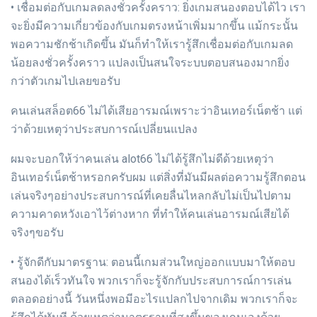
• เชื่อมต่อกับเกมลดลงชั่วครั้งคราว: ยิ่งเกมสนองตอบได้ไว เรา
จะยิ่งมีความเกี่ยวข้องกับเกมตรงหน้าเพิ่มมากขึ้น แม้กระนั้น
พอความชักช้าเกิดขึ้น มันก็ทำให้เรารู้สึกเชื่อมต่อกับเกมลด
น้อยลงชั่วครั้งคราว แปลงเป็นสนใจระบบตอบสนองมากยิ่ง
กว่าตัวเกมไปเลยขอรับ
คนเล่นสล็อต66 ไม่ได้เสียอารมณ์เพราะว่าอินเทอร์เน็ตช้า แต่
ว่าด้วยเหตุว่าประสบการณ์เปลี่ยนแปลง
ผมจะบอกให้ว่าคนเล่น alot66 ไม่ได้รู้สึกไม่ดีด้วยเหตุว่า
อินเทอร์เน็ตช้าหรอกครับผม แต่สิ่งที่มันมีผลต่อความรู้สึกตอน
เล่นจริงๆอย่างประสบการณ์ที่เคยลื่นไหลกลับไม่เป็นไปตาม
ความคาดหวังเอาไว้ต่างหาก ที่ทำให้คนเล่นอารมณ์เสียได้
จริงๆขอรับ
• รู้จักดีกับมาตรฐาน: ตอนนี้เกมส่วนใหญ่ออกแบบมาให้ตอบ
สนองได้เร็วทันใจ พวกเราก็จะรู้จักกับประสบการณ์การเล่น
ตลอดอย่างนี้ วันหนึ่งพอมีอะไรแปลกไปจากเดิม พวกเราก็จะ