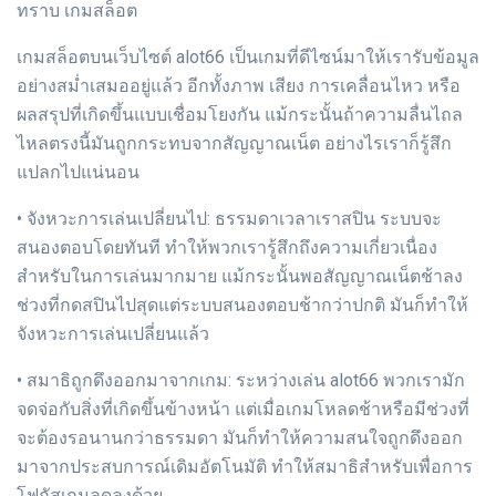
ทราบ เกมสล็อต
เกมสล็อตบนเว็บไซต์ alot66 เป็นเกมที่ดีไซน์มาให้เรารับข้อมูล
อย่างสม่ำเสมออยู่แล้ว อีกทั้งภาพ เสียง การเคลื่อนไหว หรือ
ผลสรุปที่เกิดขึ้นแบบเชื่อมโยงกัน แม้กระนั้นถ้าความลื่นไถล
ไหลตรงนี้มันถูกกระทบจากสัญญาณเน็ต อย่างไรเราก็รู้สึก
แปลกไปแน่นอน
• จังหวะการเล่นเปลี่ยนไป: ธรรมดาเวลาเราสปิน ระบบจะ
สนองตอบโดยทันที ทำให้พวกเรารู้สึกถึงความเกี่ยวเนื่อง
สำหรับในการเล่นมากมาย แม้กระนั้นพอสัญญาณเน็ตช้าลง
ช่วงที่กดสปินไปสุดแต่ระบบสนองตอบช้ากว่าปกติ มันก็ทำให้
จังหวะการเล่นเปลี่ยนแล้ว
• สมาธิถูกดึงออกมาจากเกม: ระหว่างเล่น alot66 พวกเรามัก
จดจ่อกับสิ่งที่เกิดขึ้นข้างหน้า แต่เมื่อเกมโหลดช้าหรือมีช่วงที่
จะต้องรอนานกว่าธรรมดา มันก็ทำให้ความสนใจถูกดึงออก
มาจากประสบการณ์เดิมอัตโนมัติ ทำให้สมาธิสำหรับเพื่อการ
โฟกัสเกมลดลงด้วย