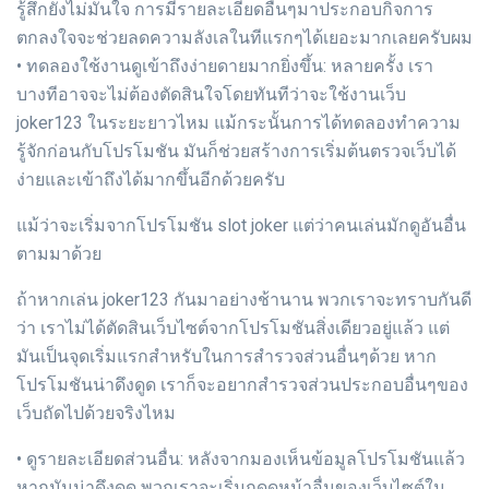
รู้สึกยังไม่มั่นใจ การมีรายละเอียดอื่นๆมาประกอบกิจการ
ตกลงใจจะช่วยลดความลังเลในทีแรกๆได้เยอะมากเลยครับผม
• ทดลองใช้งานดูเข้าถึงง่ายดายมากยิ่งขึ้น: หลายครั้ง เรา
บางทีอาจจะไม่ต้องตัดสินใจโดยทันทีว่าจะใช้งานเว็บ
joker123 ในระยะยาวไหม แม้กระนั้นการได้ทดลองทำความ
รู้จักก่อนกับโปรโมชัน มันก็ช่วยสร้างการเริ่มต้นตรวจเว็บได้
ง่ายและเข้าถึงได้มากขึ้นอีกด้วยครับ
แม้ว่าจะเริ่มจากโปรโมชัน slot joker แต่ว่าคนเล่นมักดูอันอื่น
ตามมาด้วย
ถ้าหากเล่น joker123 กันมาอย่างช้านาน พวกเราจะทราบกันดี
ว่า เราไม่ได้ตัดสินเว็บไซต์จากโปรโมชันสิ่งเดียวอยู่แล้ว แต่
มันเป็นจุดเริ่มแรกสำหรับในการสำรวจส่วนอื่นๆด้วย หาก
โปรโมชันน่าดึงดูด เราก็จะอยากสำรวจส่วนประกอบอื่นๆของ
เว็บถัดไปด้วยจริงไหม
• ดูรายละเอียดส่วนอื่น: หลังจากมองเห็นข้อมูลโปรโมชันแล้ว
หากมันน่าดึงดูด พวกเราจะเริ่มกดดูหน้าอื่นของเว็บไซต์ใน