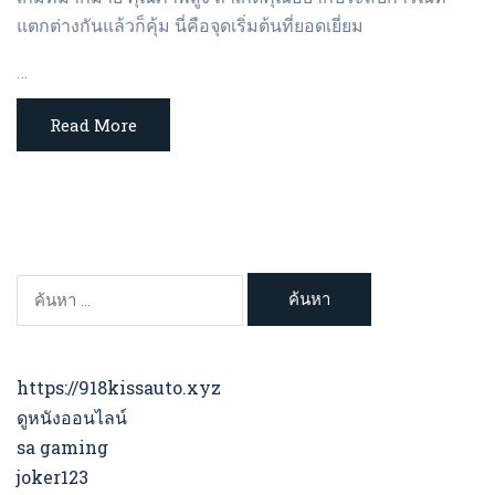
แตกต่างกันแล้วก็คุ้ม นี่คือจุดเริ่มต้นที่ยอดเยี่ยม
…
Read More
ค้นหา
สำหรับ:
https://918kissauto.xyz
ดูหนังออนไลน์
sa gaming
joker123