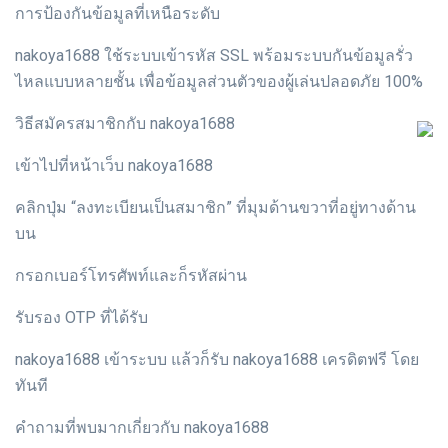
การป้องกันข้อมูลที่เหนือระดับ
nakoya1688 ใช้ระบบเข้ารหัส SSL พร้อมระบบกันข้อมูลรั่ว
ไหลแบบหลายชั้น เพื่อข้อมูลส่วนตัวของผู้เล่นปลอดภัย 100%
วิธีสมัครสมาชิกกับ nakoya1688
เข้าไปที่หน้าเว็บ nakoya1688
คลิกปุ่ม “ลงทะเบียนเป็นสมาชิก” ที่มุมด้านขวาที่อยู่ทางด้าน
บน
กรอกเบอร์โทรศัพท์และก็รหัสผ่าน
รับรอง OTP ที่ได้รับ
nakoya1688 เข้าระบบ แล้วก็รับ nakoya1688 เครดิตฟรี โดย
ทันที
คำถามที่พบมากเกี่ยวกับ nakoya1688