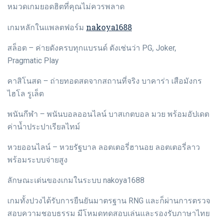
หมวดเกมยอดฮิตที่คุณไม่ควรพลาด
nakoya1688
เกมหลักในแพลตฟอร์ม
สล็อต – ค่ายดังครบทุกแบรนด์ ดังเช่นว่า PG, Joker,
Pragmatic Play
คาสิโนสด – ถ่ายทอดสดจากสถานที่จริง บาคาร่า เสือมังกร
ไฮโล รูเล็ต
พนันกีฬา – พนันบอลออนไลน์ บาสเกตบอล มวย พร้อมอัปเดต
ค่าน้ำประปาเรียลไทม์
หวยออนไลน์ – หวยรัฐบาล ลอตเตอรี่ฮานอย ลอตเตอรี่ลาว
พร้อมระบบจ่ายสูง
ลักษณะเด่นของเกมในระบบ nakoya1688
เกมทั้งปวงได้รับการยืนยันมาตรฐาน RNG และก็ผ่านการตรวจ
สอบความชอบธรรม มีโหมดทดสอบเล่นและรองรับภาษาไทย