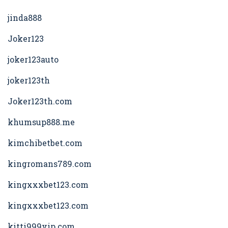
jinda888
Joker123
joker123auto
joker123th
Joker123th.com
khumsup888.me
kimchibetbet.com
kingromans789.com
kingxxxbet123.com
kingxxxbet123.com
kitti999vip.com