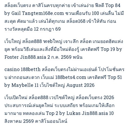
สล็อตเว็บตรง คาสิโนครบทุกค่าย เข้าเล่นง่าย ฟีลดี Top 84
by Gail Tangtem168e.com ชวนเพื่อนรับ 100 เล่นลื่น ไม่มี
สะดุด คัดมาแล้ว เล่นได้ทุกเกม สล็อต168 เข้าให้ทัน ก่อน
รางวัลหลุดมือ 12 กรกฎา 69
เว็บใหญ่ สล็อต888 webใหญ่ เจาะลึก สล็อต เกมยอดฮิตแห่ง
ยุค พร้อมวิธีเล่นและสิ่งที่มือใหม่ต้องรู้ เครดิตฟรี Top 19 by
Foster Jin888.asia 2 ก.ค. 2569 พนัน
casino 188betth สล็อตเว็บตรงไม่ผ่านเอเย่นต์ โปรโมชั่นคร
บ ฝากถอนสะดวก เว็บแม่ 188bets4.com เครดิตฟรี Top 51
by Maybelle 11 เว็บไซต์ใหญ่ August 2026
เว็บเปิดใหม่ สล็อต888 เวปไซต์ใหญ่ สล็อตเว็บตรง 2026
ประสบการณ์เล่นยุคใหม่ ระบบเสถียร พร้อมเกมให้เลือก
มากมาย ทดลองเล่น Top 2 by Lukas Jin888.asia 10
สิงหาคม 2569 คาสิโนออนไลน์