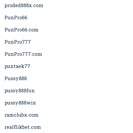
proded888x.com
PunPro66
PunPro66.com
PunPro777
PunPro777.com
puntaek77
Pussy888
pussy888fun
pussy888win
ramclubx.com
realflikbet.com