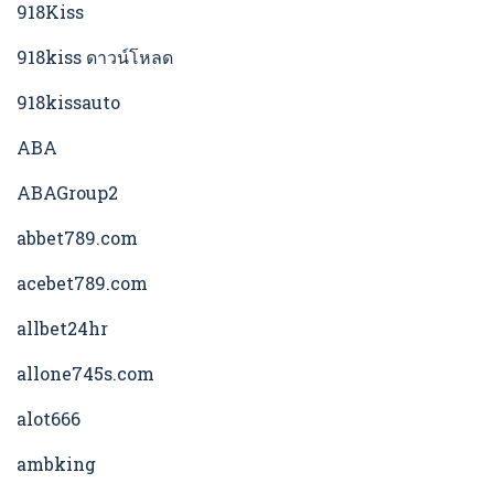
918Kiss
918kiss ดาวน์โหลด
918kissauto
ABA
ABAGroup2
abbet789.com
acebet789.com
allbet24hr
allone745s.com
alot666
ambking