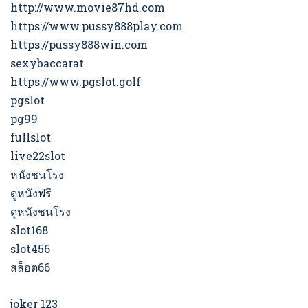
http://www.movie87hd.com
https://www.pussy888play.com
https://pussy888win.com
sexybaccarat
https://www.pgslot.golf
pgslot
pg99
fullslot
live22slot
หนังชนโรง
ดูหนังฟรี
ดูหนังชนโรง
slot168
slot456
สล็อต66
joker 123