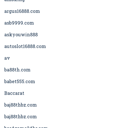
argus16888.com
asb9999.com
askyouwin888
autoslot16888.com
av
ba88th.com
babet555.com
Baccarat
baj88thbz.com
baj88thbz.com