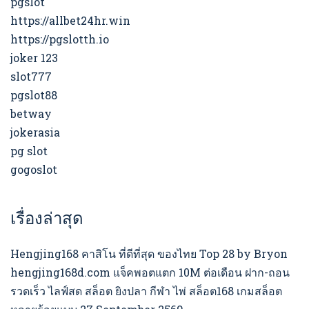
pgslot
https://allbet24hr.win
https://pgslotth.io
joker 123
slot777
pgslot88
betway
jokerasia
pg slot
gogoslot
เรื่องล่าสุด
Hengjing168 คาสิโน ที่ดีที่สุด ของไทย Top 28 by Bryon
hengjing168d.com แจ็คพอตแตก 10M ต่อเดือน ฝาก-ถอน
รวดเร็ว ไลฟ์สด สล็อต ยิงปลา กีฬา ไพ่ สล็อต168 เกมสล็อต