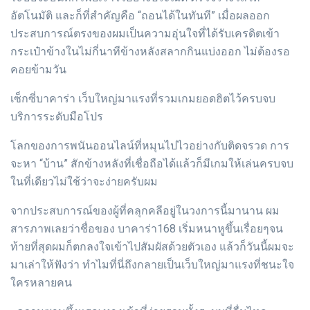
อัตโนมัติ และก็ที่สำคัญคือ “ถอนได้ในทันที” เมื่อผลออก
ประสบการณ์ตรงของผมเป็นความอุ่นใจที่ได้รับเครดิตเข้า
กระเป๋าข้างในไม่กี่นาทีข้างหลังสลากกินแบ่งออก ไม่ต้องรอ
คอยข้ามวัน
เซ็กซี่บาคาร่า เว็บใหญ่มาแรงที่รวมเกมยอดฮิตไว้ครบจบ
บริการระดับมือโปร
โลกของการพนันออนไลน์ที่หมุนไปไวอย่างกับติดจรวด การ
จะหา “บ้าน” สักข้างหลังที่เชื่อถือได้แล้วก็มีเกมให้เล่นครบจบ
ในที่เดียวไม่ใช้ว่าจะง่ายครับผม
จากประสบการณ์ของผู้ที่คลุกคลีอยู่ในวงการนี้มานาน ผม
สารภาพเลยว่าชื่อของ บาคาร่า168 เริ่มหนาหูขึ้นเรื่อยๆจน
ท้ายที่สุดผมก็ตกลงใจเข้าไปสัมผัสด้วยตัวเอง แล้วก็วันนี้ผมจะ
มาเล่าให้ฟังว่า ทำไมที่นี่ถึงกลายเป็นเว็บใหญ่มาแรงที่ชนะใจ
ใครหลายคน