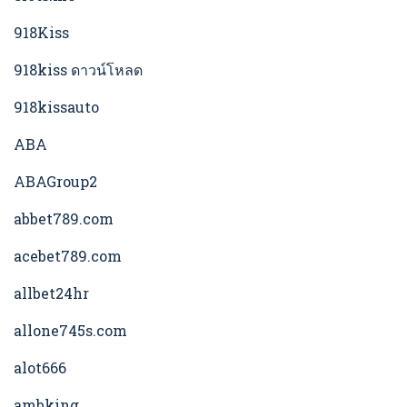
918Kiss
918kiss ดาวน์โหลด
918kissauto
ABA
ABAGroup2
abbet789.com
acebet789.com
allbet24hr
allone745s.com
alot666
ambking