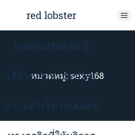
Skip
to
red lobster
content
manhattan ks ผู้
เชี่ยวชาญทางธุรกิจสู่
หมวดหมู่:
sexy168
ความสำเร็จ: พันธมิตร