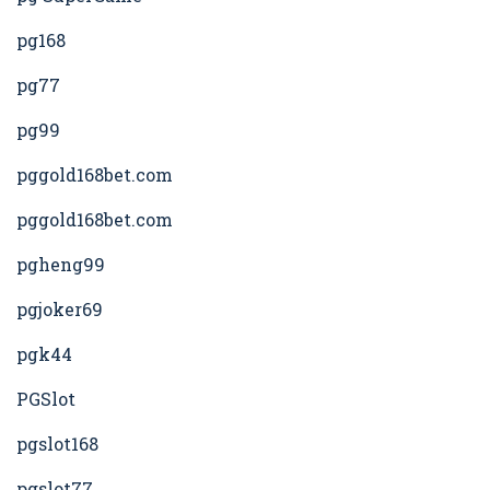
pg168
pg77
pg99
pggold168bet.com
pggold168bet.com
pgheng99
pgjoker69
pgk44
PGSlot
pgslot168
pgslot77