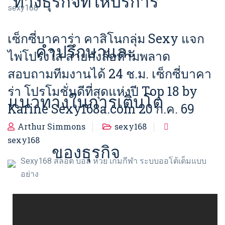
ทางธุรกิจที่ให้บริการ
sexy168
เซ็กซี่บาคาร่า คาสิโนกลุ่ม Sexy แจก
คำปรึกษาและ
ไพ่โปร่งใส สายกงล้อห้ามพลาด
สอบถามทีมงานได้ 24 ช.ม. เซ็กซี่บาคา
ร่า โปรโมชั่นดีที่สุดแห่งปี Top 18 by
แนวทางในการเติบโต
Karine Sexy168a.com 20 ก.ค. 69
Arthur Simmons
sexy168
sexy168
ของธุรกิจ
Sexy168 สล็อต บอล หวย เกมกีฬา ระบบออโต้เต็มแบบ
อย่าง