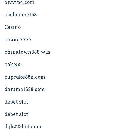
bwvip4.com
cashgame168
Casino
chang7777
chinatown888.win
coke55
cupcake88x.com
daruma1688.com
debet slot
debet slot
dgb222hot.com