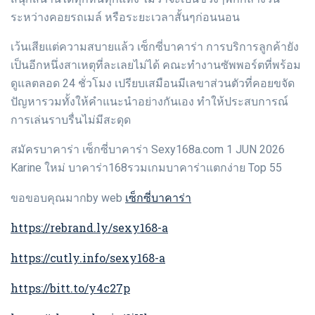
ระหว่างคอยรถเมล์ หรือระยะเวลาสั้นๆก่อนนอน
เว้นเสียแต่ความสบายแล้ว เซ็กซี่บาคาร่า การบริการลูกค้ายัง
เป็นอีกหนึ่งสาเหตุที่ละเลยไม่ได้ คณะทำงานซัพพอร์ตที่พร้อม
ดูแลตลอด 24 ชั่วโมง เปรียบเสมือนมีเลขาส่วนตัวที่คอยขจัด
ปัญหารวมทั้งให้คำแนะนำอย่างกันเอง ทำให้ประสบการณ์
การเล่นราบรื่นไม่มีสะดุด
สมัครบาคาร่า เซ็กซี่บาคาร่า Sexy168a.com 1 JUN 2026
Karine ใหม่ บาคาร่า168รวมเกมบาคาร่าแตกง่าย Top 55
เซ็กซี่บาคาร่า
ขอขอบคุณมากby web
https://rebrand.ly/sexy168-a
https://cutly.info/sexy168-a
https://bitt.to/y4c27p