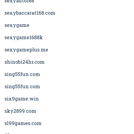
sexyauto168
sexybaccarat168.com
sexygame
sexygame1688k
sexygameplus.me
shinobi24hr.com
sing55fun.com
sing55fun.com
six9game.win
sky2899.com
sl99games.com