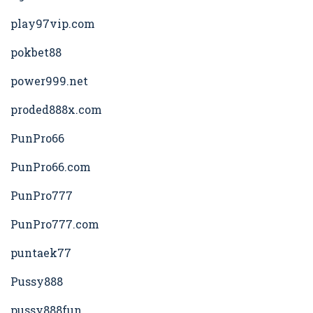
play97vip.com
pokbet88
power999.net
proded888x.com
PunPro66
PunPro66.com
PunPro777
PunPro777.com
puntaek77
Pussy888
pussy888fun