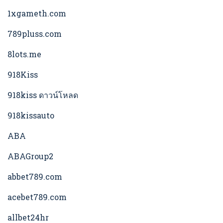
1xgameth.com
789pluss.com
8lots.me
918Kiss
918kiss ดาวน์โหลด
918kissauto
ABA
ABAGroup2
abbet789.com
acebet789.com
allbet24hr