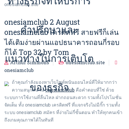
ทางธุรกิจที่ให้บริการ
onesiamclub.site
onesiamclub 2 August
คำปรึกษาและ
onesiamclub เครดิตฟรี สายฟรีก็เล่น
ได้เติมง่ายผ่านแอปธนาคารถอนกี่รอบ
ก็ได้ Top 32 by Tom
แนวทางในการเติบโต
Arthur Simmons
onesiamclub.site
onesiamclub
ถ้าคุณกำลังมองหาเว็บไซต์พนันออนไลน์ที่ให้มากกว่า
ของธุรกิจ
onesiamclub
ความสนุกสนาน
คือคำตอบที่ใช่ ด้วย
ระบบการใช้งานที่ลื่นไหล ฝากถอนสะดวก รวมทั้งโปรโมชั่น
จัดเต็ม ทั้ง onesiamclub เครดิตฟรี ที่แจกจริงไม่มีกั๊ก รวมทั้ง
ระบบ onesiamclub สมัคร ที่ง่ายไม่กี่ขั้นตอน ทำให้ทุกคนเข้า
ถึงเกมคุณภาพได้ในทันที