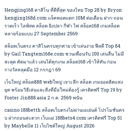
Hengjing168 คาสิโน ที่ดีที่สุด ของไทย Top 28 by Bryon
hengjing168d.com แจ็คพอตแตก 10M ต่อเดือน ฝาก-ถอน
รวดเร็ว ไลฟ์สด สล็อต ยิงปลา กีฬา ไพ่ สล็อต168 เกมสล็อต
หลายร้อยแบบ 27 September 2569
สล็อตเว็บตรง คาสิโนครบทุกค่าย เข้าเล่นง่าย ฟีลดี Top 84
by Gail Tangtem168e.com ชวนเพื่อนรับ 100 เล่นลื่น ไม่มี
สะดุด คัดมาแล้ว เล่นได้ทุกเกม สล็อต168 เข้าให้ทัน ก่อน
รางวัลหลุดมือ 12 กรกฎา 69
เว็บใหญ่ สล็อต888 webใหญ่ เจาะลึก สล็อต เกมยอดฮิตแห่ง
ยุค พร้อมวิธีเล่นและสิ่งที่มือใหม่ต้องรู้ เครดิตฟรี Top 19 by
Foster Jin888.asia 2 ก.ค. 2569 พนัน
casino 188betth สล็อตเว็บตรงไม่ผ่านเอเย่นต์ โปรโมชั่นคร
บ ฝากถอนสะดวก เว็บแม่ 188bets4.com เครดิตฟรี Top 51
by Maybelle 11 เว็บไซต์ใหญ่ August 2026