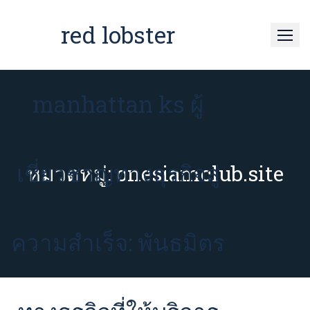
Skip
to
red lobster
content
manhattan ks ผู้
เชี่ยวชาญทางธุรกิจสู่
หมวดหมู่:
onesiamclub.site
ความสำเร็จ: พันธมิตร