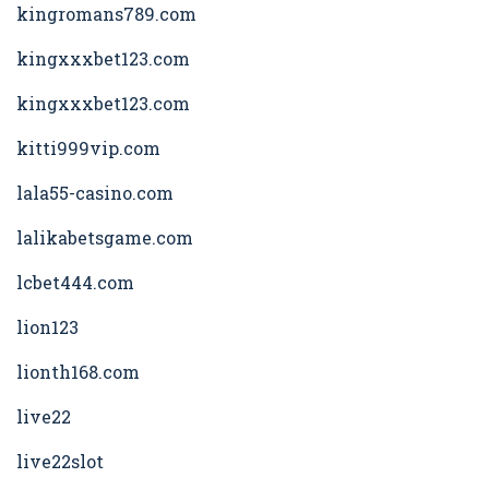
kingromans789.com
kingxxxbet123.com
kingxxxbet123.com
kitti999vip.com
lala55-casino.com
lalikabetsgame.com
lcbet444.com
lion123
lionth168.com
live22
live22slot