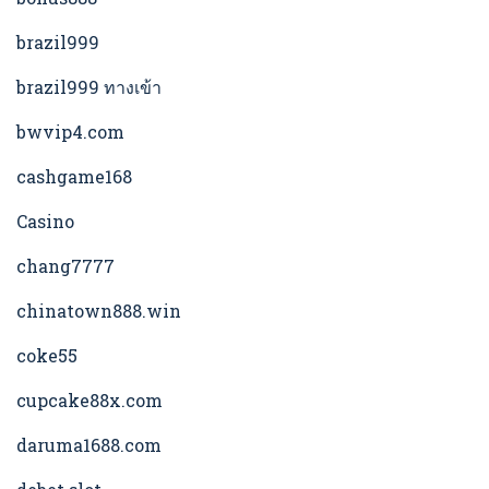
brazil999
brazil999 ทางเข้า
bwvip4.com
cashgame168
Casino
chang7777
chinatown888.win
coke55
cupcake88x.com
daruma1688.com