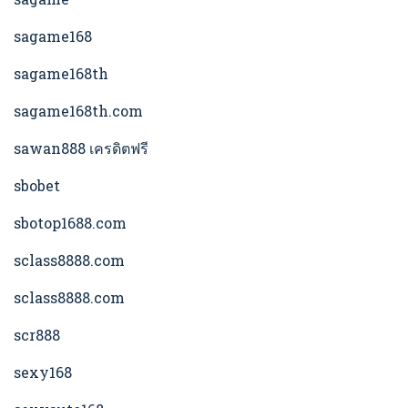
sagame168
sagame168th
sagame168th.com
sawan888 เครดิตฟรี
sbobet
sbotop1688.com
sclass8888.com
sclass8888.com
scr888
sexy168