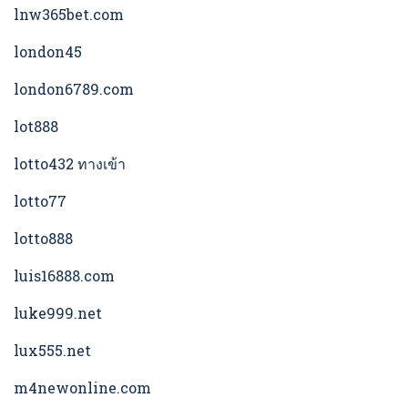
lnw365bet.com
london45
london6789.com
lot888
lotto432 ทางเข้า
lotto77
lotto888
luis16888.com
luke999.net
lux555.net
m4newonline.com