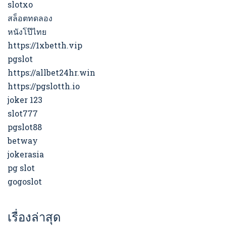
slotxo
สล็อตทดลอง
หนังโป๊ไทย
https://1xbetth.vip
pgslot
https://allbet24hr.win
https://pgslotth.io
joker 123
slot777
pgslot88
betway
jokerasia
pg slot
gogoslot
เรื่องล่าสุด