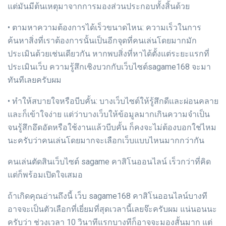
แต่มันมีต้นเหตุมาจากการมองส่วนประกอบทั้งสิ้นด้วย
• ตามหาความต้องการได้เร็วขนาดไหน: ความเร็วในการ
ค้นหาสิ่งที่เราต้องการนั้นเป็นอีกจุดที่คนเล่นโดยมากมัก
ประเมินด้วยเช่นเดียวกัน หากพบสิ่งที่หาได้ตั้งแต่ระยะแรกที่
ประเมินเว็บ ความรู้สึกเชิงบวกกับเว็บไซต์sagame168 จะมา
ทันทีเลยครับผม
• ทำให้สบายใจหรือบีบคั้น: บางเว็บไซต์ให้รู้สึกดีและผ่อนคลาย
และก็เข้าใจง่าย แต่ว่าบางเว็บให้ข้อมูลมากเกินความจำเป็น
จนรู้สึกอึดอัดหรือใช้งานแล้วบีบคั้น ก็คงจะไม่ต้องบอกใช่ไหม
นะครับว่าคนเล่นโดยมากจะเลือกเว็บแบบไหนมากกว่ากัน
คนเล่นตัดสินเว็บไซต์ sagame คาสิโนออนไลน์ เร็วกว่าที่คิด
แต่ก็พร้อมเปิดใจเสมอ
ถ้าเกิดคุณอ่านถึงนี้ เว็บ sagame168 คาสิโนออนไลน์บางที
อาจจะเป็นตัวเลือกที่เยี่ยมที่สุดเวลานี้เลยจ๊ะครับผม แน่นอนนะ
ครับว่า ช่วงเวลา 10 วินาทีแรกบางทีก็อาจจะมองสั้นมาก แต่