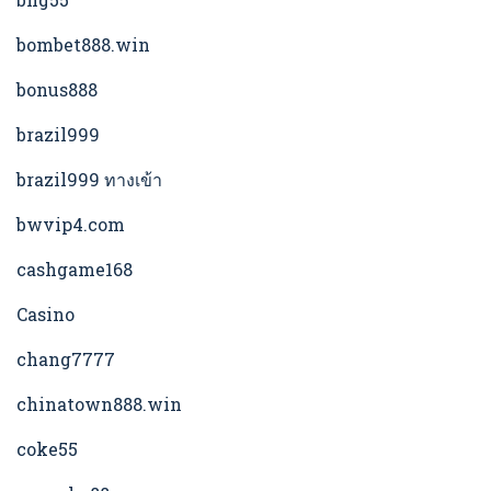
bombet888.win
bonus888
brazil999
brazil999 ทางเข้า
bwvip4.com
cashgame168
Casino
chang7777
chinatown888.win
coke55