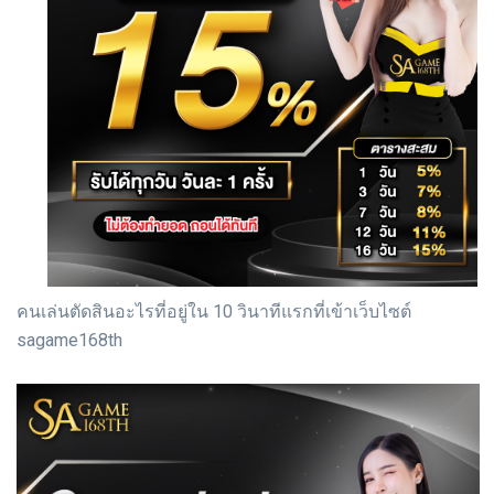
คนเล่นตัดสินอะไรที่อยู่ใน 10 วินาทีแรกที่เข้าเว็บไซต์
sagame168th