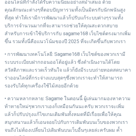
ออนไลน์ที่กำลังได้รับความนิยมอย่างสม่ำเสมอ ด้วย
คุณลักษณะต่างๆที่ตอบปัญหารวมทั้งเป็นมิตรกับนักพนันสูง
ที่สุด ทำให้เรามีการพัฒนาแล้วก็ปรับแก้ระบบต่างๆรวมทั้ง
บริการจำนวนมากที่จะสามารถช่วยให้คุณสะดวกสบาย
สำหรับการเข้าใช้บริการกับ sagame168 เว็บไซต์ตรงมากเพิ่ม
ขึ้น รวมทั้งนี่คือแนวโน้มของปี 2025 ที่จะเกิดขึ้นกับพวกเรา
• การพัฒนาเทคโนโลยี: Sagame168 เว็บไซต์ของพวกเรามี
ระบบระเบียบฝากถอนออโต้อยู่แล้ว ซึ่งดำเนินงานได้โดย
สวัสดิภาพและรวดเร็วทันใจ แล้วก็ยังมีระบบถ่ายทอดสดบาคา
ร่าออนไลน์ที่กระจ่างแบบสุดๆซึ่งพวกเราจะทำให้สามารถ
รองรับได้ทุกเครื่องใช้ไม้สอยอีกด้วย
• ความหลากหลาย: Sagame ในตอนนี้ ผู้เล่นมากมองหาความ
ท้าทายใหม่ๆพวกเราเองก็เหมือนกันนะครับ พวกเราจะเพิ่ม
แล้วก็ปรับปรุงแก้ไขเกมเดิมพันทั้งหมดที่มีเรื่อยเพื่อให้คุณ
สนุกสนานแล้วก็เอนจอยไปกับการเดิมพันบนเว็บของพวกเรา
จนถึงไม่ต้องเปลี่ยนไปเดิมพันบนเว็บอื่นๆเลยล่ะครับผม ค้ำ