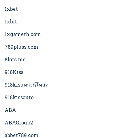
1xbet
1xbit
1xgameth.com
789pluss.com
8lots.me
918Kiss
918kiss ดาวน์โหลด
918kissauto
ABA
ABAGroup2
abbet789.com