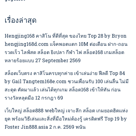
เรื่องล่าสุด
Hengjing168 คาสิโน ที่ดีที่สุด ของไทย Top 28 by Bryon
hengjing168d.com แจ็คพอตแตก 10M ต่อเดือน ฝาก-ถอน
รวดเร็ว ไลฟ์สด สล็อต ยิงปลา กีฬา ไพ่ สล็อต168 เกมสล็อต
หลายร้อยแบบ 27 September 2569
สล็อตเว็บตรง คาสิโนครบทุกค่าย เข้าเล่นง่าย ฟีลดี Top 84
by Gail Tangtem168e.com ชวนเพื่อนรับ 100 เล่นลื่น ไม่มี
สะดุด คัดมาแล้ว เล่นได้ทุกเกม สล็อต168 เข้าให้ทัน ก่อน
รางวัลหลุดมือ 12 กรกฎา 69
เว็บใหญ่ สล็อต888 webใหญ่ เจาะลึก สล็อต เกมยอดฮิตแห่ง
ยุค พร้อมวิธีเล่นและสิ่งที่มือใหม่ต้องรู้ เครดิตฟรี Top 19 by
Foster Jin888.asia 2 ก.ค. 2569 พนัน