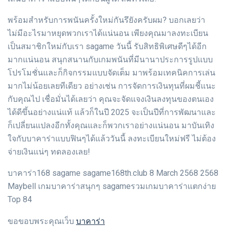
พร้อมสำหรับการพนันครั้งใหม่กันรึยังครับผม? บอกเลยว่า
ไม่มีอะไรมาหยุดพวกเราได้แน่นอน เพียงคุณมาลงทะเบียน
เป็นสมาชิกใหม่กับเรา sagame วันนี้ รับสิทธิพิเศษดีๆได้อีก
มากแน่นอน สนุกสนานกับเกมพนันที่มีนานาประการรูปแบบ
โปรโมชั่นและก็กิจกรรมแบบจัดเต็ม มาพร้อมเทคนิคการเล่น
มากไม่น้อยเลยทีเดียว อย่างเช่น การจัดการเงินทุนที่ผมชี้แนะ
กับคุณไป เชื่อมั่นได้เลยว่า คุณจะจัดแจงเงินลงทุนของตนเอง
ได้ดีขึ้นอย่างแน่แท้ แล้วก็ในปี 2025 จะเป็นปีที่การพัฒนาและ
ก็เปลี่ยนแปลงอีกทั้งคุณและก็พวกเราอย่างแน่นอน มาบันเทิง
ใจกับบาคาร่าแบบฟินๆได้แล้ววันนี้ ลงทะเบียนใหม่ฟรี ไม่ต้อง
จ่ายเงินแน่ๆ ทดลองเลย!
บาคาร่า168 sagame sagame168th.club 8 March 2568 2568
Maybell เกมบาคาร่าสนุกๆ sagameรวมเกมบาคาร่าแตกง่าย
Top 84
บาคาร่า
ขอขอบพระคุณเว็บ