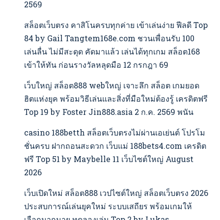
2569
สล็อตเว็บตรง คาสิโนครบทุกค่าย เข้าเล่นง่าย ฟีลดี Top
84 by Gail Tangtem168e.com ชวนเพื่อนรับ 100
เล่นลื่น ไม่มีสะดุด คัดมาแล้ว เล่นได้ทุกเกม สล็อต168
เข้าให้ทัน ก่อนรางวัลหลุดมือ 12 กรกฎา 69
เว็บใหญ่ สล็อต888 webใหญ่ เจาะลึก สล็อต เกมยอด
ฮิตแห่งยุค พร้อมวิธีเล่นและสิ่งที่มือใหม่ต้องรู้ เครดิตฟรี
Top 19 by Foster Jin888.asia 2 ก.ค. 2569 พนัน
casino 188betth สล็อตเว็บตรงไม่ผ่านเอเย่นต์ โปรโม
ชั่นครบ ฝากถอนสะดวก เว็บแม่ 188bets4.com เครดิต
ฟรี Top 51 by Maybelle 11 เว็บไซต์ใหญ่ August
2026
เว็บเปิดใหม่ สล็อต888 เวปไซต์ใหญ่ สล็อตเว็บตรง 2026
ประสบการณ์เล่นยุคใหม่ ระบบเสถียร พร้อมเกมให้
เลือกมากมาย ทดลองเล่น Top 2 by Lukas