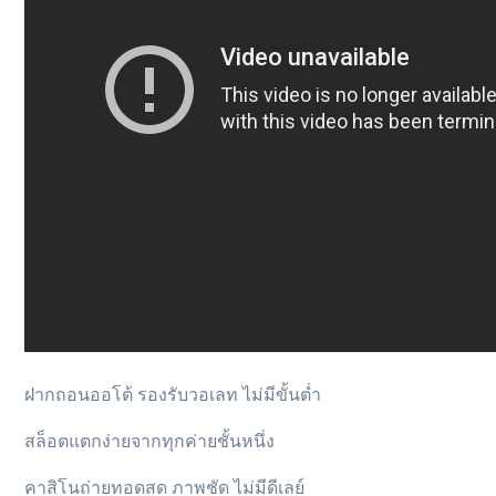
ฝากถอนออโต้ รองรับวอเลท ไม่มีขั้นต่ำ
สล็อตแตกง่ายจากทุกค่ายชั้นหนึ่ง
คาสิโนถ่ายทอดสด ภาพชัด ไม่มีดีเลย์