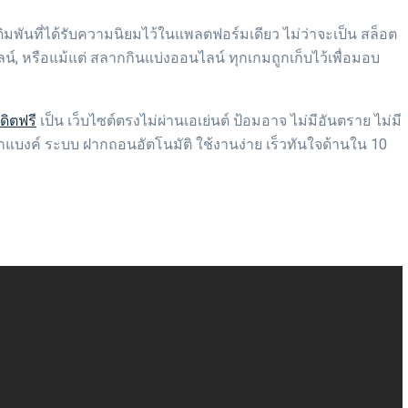
มพันที่ได้รับความนิยมไว้ในแพลตฟอร์มเดียว ไม่ว่าจะเป็น สล็อต
 หรือแม้แต่ สลากกินแบ่งออนไลน์ ทุกเกมถูกเก็บไว้เพื่อมอบ
ิตฟรี
เป็น เว็บไซต์ตรงไม่ผ่านเอเย่นต์ ป้อมอาจ ไม่มีอันตราย ไม่มี
กแบงค์ ระบบ ฝากถอนอัตโนมัติ ใช้งานง่าย เร็วทันใจด้านใน 10