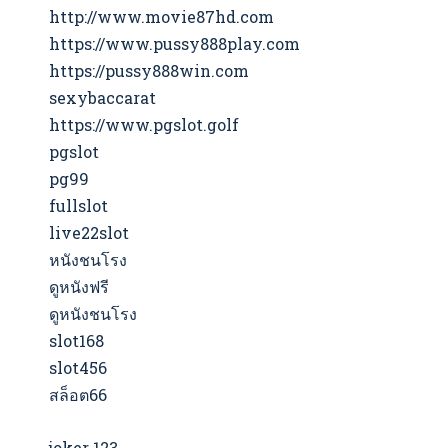
http://www.movie87hd.com
https://www.pussy888play.com
https://pussy888win.com
sexybaccarat
https://www.pgslot.golf
pgslot
pg99
fullslot
live22slot
หนังชนโรง
ดูหนังฟรี
ดูหนังชนโรง
slot168
slot456
สล็อต66
joker 123