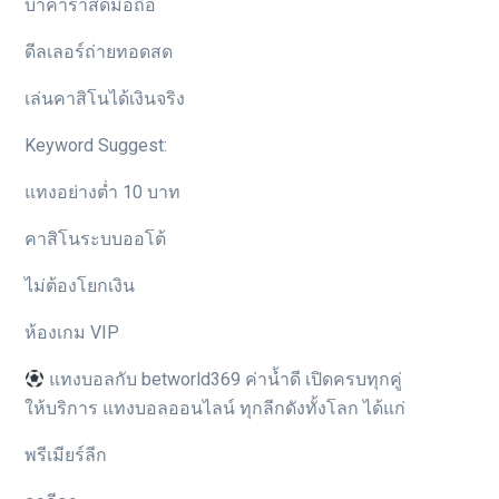
บาคาร่าสดมือถือ
ดีลเลอร์ถ่ายทอดสด
เล่นคาสิโนได้เงินจริง
Keyword Suggest:
แทงอย่างต่ำ 10 บาท
คาสิโนระบบออโต้
ไม่ต้องโยกเงิน
ห้องเกม VIP
แทงบอลกับ betworld369 ค่าน้ำดี เปิดครบทุกคู่
ให้บริการ แทงบอลออนไลน์ ทุกลีกดังทั้งโลก ได้แก่
พรีเมียร์ลีก