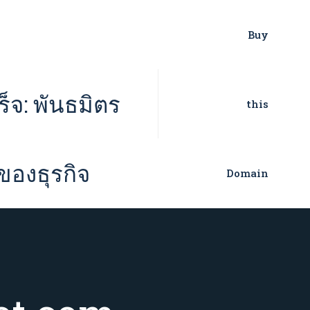
Buy
็จ: พันธมิตร
this
ของธุรกิจ
Domain