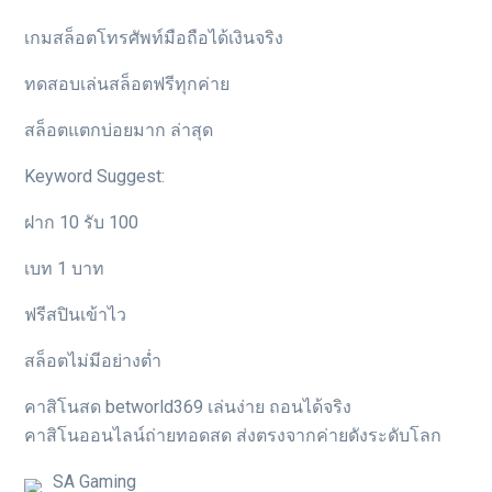
เกมสล็อตโทรศัพท์มือถือได้เงินจริง
ทดสอบเล่นสล็อตฟรีทุกค่าย
สล็อตแตกบ่อยมาก ล่าสุด
Keyword Suggest:
ฝาก 10 รับ 100
เบท 1 บาท
ฟรีสปินเข้าไว
สล็อตไม่มีอย่างต่ำ
คาสิโนสด betworld369 เล่นง่าย ถอนได้จริง
คาสิโนออนไลน์ถ่ายทอดสด ส่งตรงจากค่ายดังระดับโลก
SA Gaming