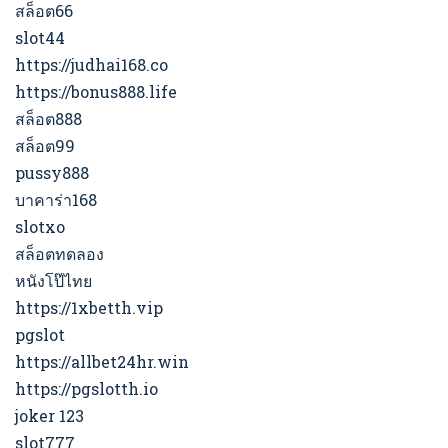
สล็อต66
slot44
https://judhai168.co
https://bonus888.life
สล็อต888
สล็อต99
pussy888
บาคาร่า168
slotxo
สล็อตทดลอง
หนังโป๊ไทย
https://1xbetth.vip
pgslot
https://allbet24hr.win
https://pgslotth.io
joker 123
slot777