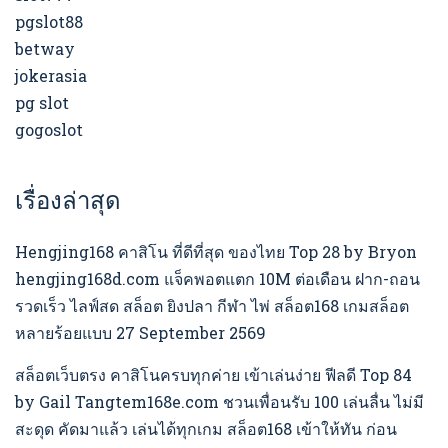
pgslot88
betway
jokerasia
pg slot
gogoslot
เรื่องล่าสุด
Hengjing168 คาสิโน ที่ดีที่สุด ของไทย Top 28 by Bryon
hengjing168d.com แจ็คพอตแตก 10M ต่อเดือน ฝาก-ถอน
รวดเร็ว ไลฟ์สด สล็อต ยิงปลา กีฬา ไพ่ สล็อต168 เกมสล็อต
หลายร้อยแบบ 27 September 2569
สล็อตเว็บตรง คาสิโนครบทุกค่าย เข้าเล่นง่าย ฟีลดี Top 84
by Gail Tangtem168e.com ชวนเพื่อนรับ 100 เล่นลื่น ไม่มี
สะดุด คัดมาแล้ว เล่นได้ทุกเกม สล็อต168 เข้าให้ทัน ก่อน