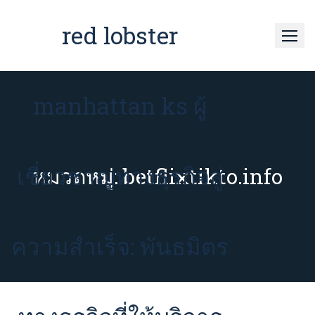
Skip
to
red lobster
content
manhattan ks ผู้
เชี่ยวชาญทางธุรกิจสู่
หมวดหมู่:
betflixtikto.info
ความสำเร็จ: พันธมิตร