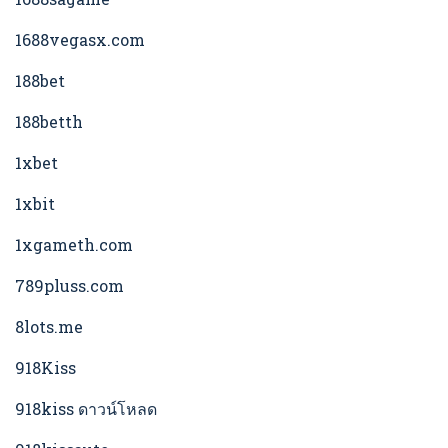
1688vegasx.com
188bet
188betth
1xbet
1xbit
1xgameth.com
789pluss.com
8lots.me
918Kiss
918kiss ดาวน์โหลด