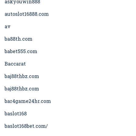
askyouwin888
autoslot16888.com
av
ba88th.com
babet555.com
Baccarat
baj88thbz.com
baj88thbz.com
bar4game24hr.com
baslot168
baslot168bet.com/