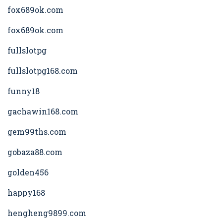
fox689ok.com
fox689ok.com
fullslotpg
fullslotpg168.com
funny18
gachawin168.com
gem99ths.com
gobaza88.com
golden456
happy168
hengheng9899.com