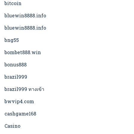
bitcoin
bluewin8888.info
bluewin8888.info
bng55
bombet888.win
bonus888
brazil999
brazil999 ทางเข้า
bwvip4.com
cashgame168
Casino