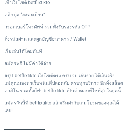
เข้าเว็บไซต์ betflixtikto
คลิกปุ่ม “ลงทะเบียน”
กรอกเบอร์โทรศัพท์ รวมทั้งรับรองรหัส OTP
ตั้งรหัสผ่าน และผูกบัญชีธนาคาร / Wallet
เริ่มเล่นได้โดยทันที
สมัครฟรี ไม่มีค่าใช้จ่าย
สรุป: betflixtikto เว็บไซต์ตรง ครบ จบ เล่นง่าย ได้เงินจริง
แม้คุณมองหาเว็บพนันที่ปลอดภัย ครบทุกบริการ อีกทั้งสล็อต
คาสิโน รวมทั้งกีฬา betflixtikto เป็นคำตอบที่ใช่ที่สุดในยุคนี้
สมัครวันนี้ที่ betflixtikto แล้วเริ่มฝ่ากับเกมโปรดของคุณได้
เลย!
…