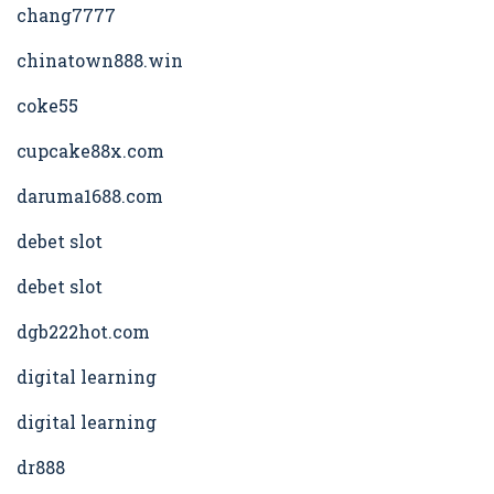
chang7777
chinatown888.win
coke55
cupcake88x.com
daruma1688.com
debet slot
debet slot
dgb222hot.com
digital learning
digital learning
dr888