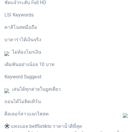
ชัดแจ๋วระดับ Full HD
LSI Keywords:
คาสิโนสดมือถือ
บาคาร่าได้เงินจริง
ไม่ต้องโยกเงิน
เดิมพันอย่างน้อย 10 บาท
Keyword Suggest:
เล่นได้ทุกค่ายในยูสเดียว
ถอนได้ไม่ติดเทิร์น
ดีลเลอร์สาวแจกไพ่สด
แทงบอล betflixtikto ราคาน้ำดีที่สุด