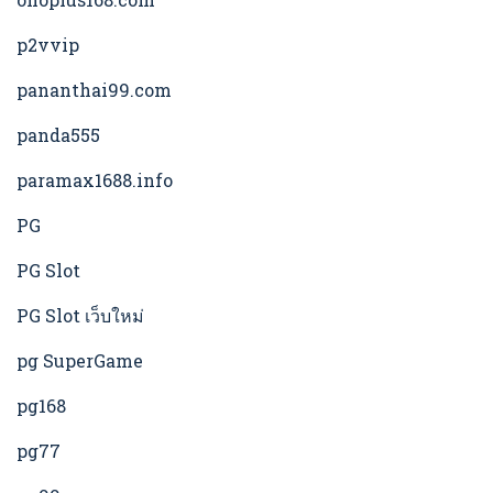
p2vvip
pananthai99.com
panda555
paramax1688.info
PG
PG Slot
PG Slot เว็บใหม่
pg SuperGame
pg168
pg77