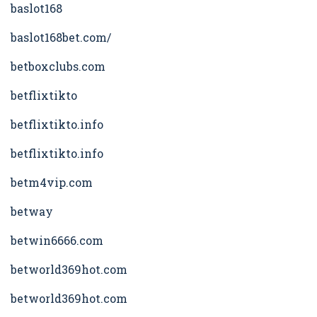
baslot168
baslot168bet.com/
betboxclubs.com
betflixtikto
betflixtikto.info
betflixtikto.info
betm4vip.com
betway
betwin6666.com
betworld369hot.com
betworld369hot.com