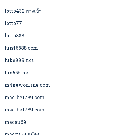
lotto432 ทางเข้า
lotto77
lotto888
luis16888.com
luke999.net
lux555.net
m4newonline.com
mac1bet789.com
mac1bet789.com
macau69
macau69 สมัคร