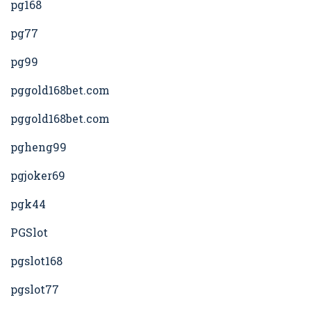
pg168
pg77
pg99
pggold168bet.com
pggold168bet.com
pgheng99
pgjoker69
pgk44
PGSlot
pgslot168
pgslot77