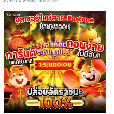
กิจกรรมพิเศษที่จัดขึ้นเป็นประจำ