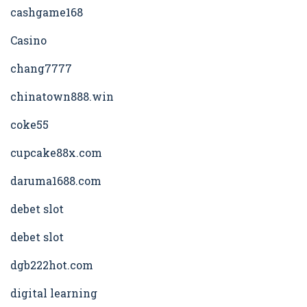
cashgame168
Casino
chang7777
chinatown888.win
coke55
cupcake88x.com
daruma1688.com
debet slot
debet slot
dgb222hot.com
digital learning