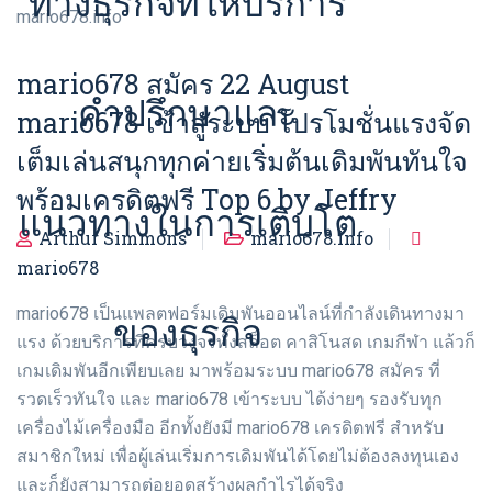
ทางธุรกิจที่ให้บริการ
mario678.info
mario678 สมัคร 22 August
คำปรึกษาและ
mario678 เข้าสู่ระบบ โปรโมชั่นแรงจัด
เต็มเล่นสนุกทุกค่ายเริ่มต้นเดิมพันทันใจ
พร้อมเครดิตฟรี Top 6 by Jeffry
แนวทางในการเติบโต
Arthur Simmons
mario678.info
mario678
mario678 เป็นแพลตฟอร์มเดิมพันออนไลน์ที่กำลังเดินทางมา
ของธุรกิจ
แรง ด้วยบริการที่ครบวงจรทั้งสล็อต คาสิโนสด เกมกีฬา แล้วก็
เกมเดิมพันอีกเพียบเลย มาพร้อมระบบ mario678 สมัคร ที่
รวดเร็วทันใจ และ mario678 เข้าระบบ ได้ง่ายๆ รองรับทุก
เครื่องไม้เครื่องมือ อีกทั้งยังมี mario678 เครดิตฟรี สำหรับ
สมาชิกใหม่ เพื่อผู้เล่นเริ่มการเดิมพันได้โดยไม่ต้องลงทุนเอง
และก็ยังสามารถต่อยอดสร้างผลกำไรได้จริง