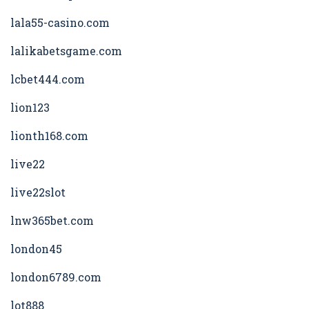
lala55-casino.com
lalikabetsgame.com
lcbet444.com
lion123
lionth168.com
live22
live22slot
lnw365bet.com
london45
london6789.com
lot888