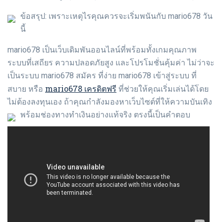
ข้อสรุป: เพราะเหตุไรคุณควรจะเริ่มพนันกับ mario678 วัน
นี้
mario678 เป็นเว็บเดิมพันออนไลน์ที่พร้อมทั้งเกมคุณภาพ
ระบบที่เสถียร ความปลอดภัยสูง และโปรโมชั่นคุ้มค่า ไม่ว่าจะ
เป็นระบบ mario678 สมัคร ที่ง่าย mario678 เข้าสู่ระบบ ที่
mario678 เครดิตฟรี
สบาย หรือ
ที่ช่วยให้คุณเริ่มเล่นได้โดย
ไม่ต้องลงทุนเอง ถ้าคุณกำลังมองหาเว็บไซต์ที่ให้ความบันเทิง
พร้อมช่องทางทำเงินอย่างแท้จริง ตรงนี้เป็นคำตอบ