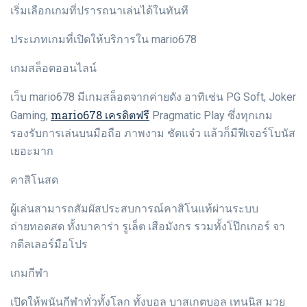
เริ่มเลือกเกมที่ปรารถนาเล่นได้ในทันที
ประเภทเกมที่เปิดให้บริการใน mario678
เกมสล็อตออนไลน์
เว็บ mario678 มีเกมสล็อตจากค่ายดัง อาทิเช่น PG Soft, Joker
mario678 เครดิตฟรี
Gaming,
Pragmatic Play ซึ่งทุกเกม
รองรับการเล่นบนมือถือ ภาพงาม ชัดแจ๋ว แล้วก็มีฟีเจอร์โบนัส
เยอะมาก
คาสิโนสด
ผู้เล่นสามารถสัมผัสประสบการณ์คาสิโนแท้ผ่านระบบ
ถ่ายทอดสด ทั้งบาคาร่า รูเล็ต เสือมังกร รวมทั้งโป๊กเกอร์ จา
กดีลเลอร์มือโปร
เกมกีฬา
เปิดให้พนันกีฬาทั่วทั้งโลก ทั้งบอล บาสเกตบอล เทนนิส มวย