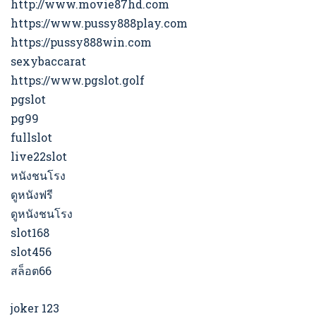
http://www.movie87hd.com
https://www.pussy888play.com
https://pussy888win.com
sexybaccarat
https://www.pgslot.golf
pgslot
pg99
fullslot
live22slot
หนังชนโรง
ดูหนังฟรี
ดูหนังชนโรง
slot168
slot456
สล็อต66
joker 123