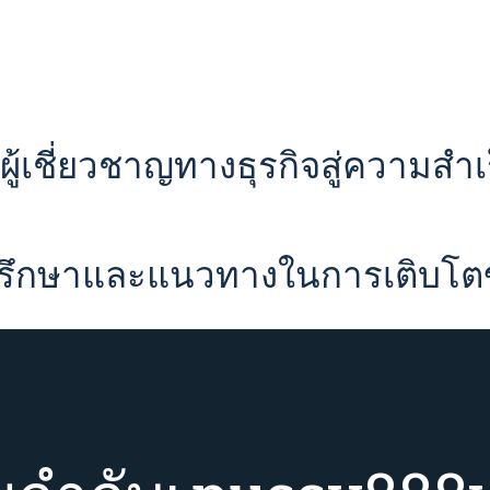
้เชี่ยวชาญทางธุรกิจสู่ความสำเร
ำปรึกษาและแนวทางในการเติบโต