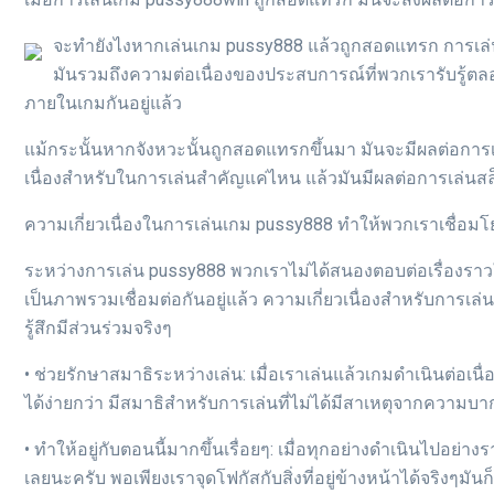
จะทำยังไงหากเล่นเกม pussy888 แล้วถูกสอดแทรก การเล่นเกม
มันรวมถึงความต่อเนื่องของประสบการณ์ที่พวกเรารับรู้ตล
ภายในเกมกันอยู่แล้ว
แม้กระนั้นหากจังหวะนั้นถูกสอดแทรกขึ้นมา มันจะมีผลต่อกา
เนื่องสำหรับในการเล่นสำคัญแค่ไหน แล้วมันมีผลต่อการเล่นส
ความเกี่ยวเนื่องในการเล่นเกม pussy888 ทำให้พวกเราเชื่อมโ
ระหว่างการเล่น pussy888 พวกเราไม่ได้สนองตอบต่อเรื่องรา
เป็นภาพรวมเชื่อมต่อกันอยู่แล้ว ความเกี่ยวเนื่องสำหรับกา
รู้สึกมีส่วนร่วมจริงๆ
• ช่วยรักษาสมาธิระหว่างเล่น: เมื่อเราเล่นแล้วเกมดำเนินต่อเนื
ได้ง่ายกว่า มีสมาธิสำหรับการเล่นที่ไม่ได้มีสาเหตุจากความบากบ
• ทำให้อยู่กับตอนนี้มากขึ้นเรื่อยๆ: เมื่อทุกอย่างดำเนินไปอย่า
เลยนะครับ พอเพียงเราจุดโฟกัสกับสิ่งที่อยู่ข้างหน้าได้จริงๆม