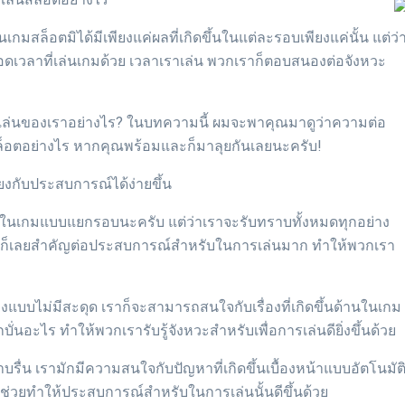
สล็อตมิได้มีเพียงแค่ผลที่เกิดขึ้นในแต่ละรอบเพียงแค่นั้น แต่ว่
อดเวลาที่เล่นเกมด้วย เวลาเราเล่น พวกเราก็ตอบสนองต่อจังหวะ
รเล่นของเราอย่างไร? ในบทความนี้ ผมจะพาคุณมาดูว่าความต่อ
ล็อตอย่างไร หากคุณพร้อมและก็มาลุยกันเลยนะครับ!
ยงกับประสบการณ์ได้ง่ายขึ้น
วในเกมแบบแยกรอบนะครับ แต่ว่าเราจะรับทราบทั้งหมดทุกอย่าง
รเล่นก็เลยสำคัญต่อประสบการณ์สำหรับในการเล่นมาก ทำให้พวกเรา
่องแบบไม่มีสะดุด เราก็จะสามารถสนใจกับเรื่องที่เกิดขึ้นด้านในเกม
ั่นอะไร ทำให้พวกเรารับรู้จังหวะสำหรับเพื่อการเล่นดียิ่งขึ้นด้วย
งราบรื่น เรามักมีความสนใจกับปัญหาที่เกิดขึ้นเบื้องหน้าแบบอัตโนมัต
ันก็ช่วยทำให้ประสบการณ์สำหรับในการเล่นนั้นดีขึ้นด้วย