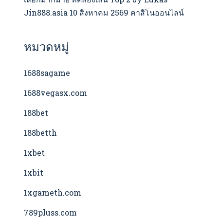
Jin888.asia 10 สิงหาคม 2569 คาสิโนออนไลน์
หมวดหมู่
1688sagame
1688vegasx.com
188bet
188betth
1xbet
1xbit
1xgameth.com
789pluss.com