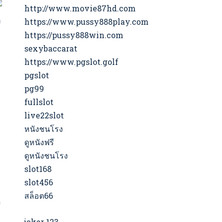
http://www.movie87hd.com
า
https://www.pussy888play.com
https://pussy888win.com
sexybaccarat
https://www.pgslot.golf
pgslot
pg99
fullslot
live22slot
หนังชนโรง
ดูหนังฟรี
ดูหนังชนโรง
slot168
slot456
สล็อต66
ิ
joker 123