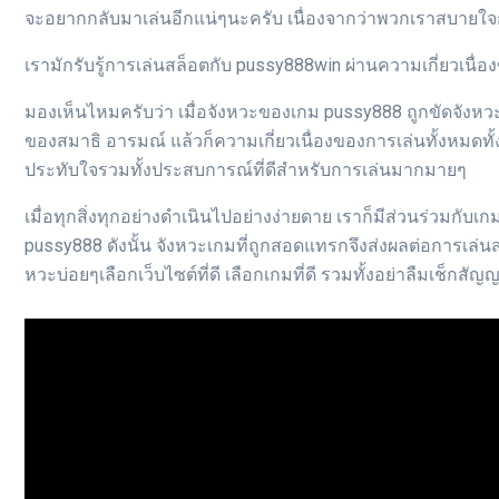
จะอยากกลับมาเล่นอีกแน่ๆนะครับ เนื่องจากว่าพวกเราสบายใจกับ
เรามักรับรู้การเล่นสล็อตกับ pussy888win ผ่านความเกี่ยวเนื
มองเห็นไหมครับว่า เมื่อจังหวะของเกม pussy888 ถูกขัดจังหวะ 
ของสมาธิ อารมณ์ แล้วก็ความเกี่ยวเนื่องของการเล่นทั้งหมดท
ประทับใจรวมทั้งประสบการณ์ที่ดีสำหรับการเล่นมากมายๆ
เมื่อทุกสิ่งทุกอย่างดำเนินไปอย่างง่ายดาย เราก็มีส่วนร่วมกับเ
pussy888 ดังนั้น จังหวะเกมที่ถูกสอดแทรกจึงส่งผลต่อการเล่
หวะบ่อยๆเลือกเว็บไซต์ที่ดี เลือกเกมที่ดี รวมทั้งอย่าลืมเช็กสั