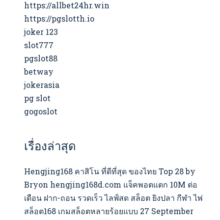
https://allbet24hr.win
https://pgslotth.io
joker 123
slot777
pgslot88
betway
jokerasia
pg slot
gogoslot
เรื่องล่าสุด
Hengjing168 คาสิโน ที่ดีที่สุด ของไทย Top 28 by
้
Bryon hengjing168d.com แจ็คพอตแตก 10M ต่อ
เดือน ฝาก-ถอน รวดเร็ว ไลฟ์สด สล็อต ยิงปลา กีฬา ไพ่
สล็อต168 เกมสล็อตหลายร้อยแบบ 27 September