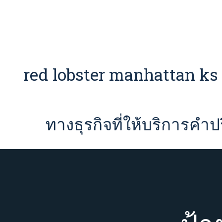
Skip
to
content
red lobster manhattan ks ผู
ทางธุรกิจที่ให้บริการค