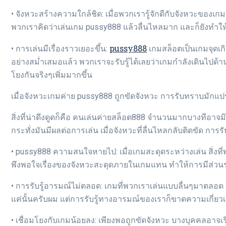
• จังหวะสร้างความใกล้ชิด: เมื่อพวกเรารู้จักดีกับจังหวะของเ
พวกเราคิดว่าเล่นเกม pussy888 แล้วลื่นไหลมาก และก็ยังทำให้
pussy888
• การเล่นมีเรื่องราวเยอะขึ้น:
เกมสล็อตเป็นเกมจุดเกิด
อย่างสม่ำเสมอแล้ว พวกเราจะรับรู้ได้เลยว่าเกมกำลังเดินไปด้า
โยงกันจริงๆเพิ่มมากขึ้น
เมื่อจังหวะเกมค่าย pussy888 ถูกขัดจังหวะ การรับทราบมักแป
สิ่งที่น่าดึงดูดก็คือ คนเล่นค่ายสล็อต888 จำนวนมากบางทีอาจม
กระทั่งมันมีผลต่อการเล่น เมื่อจังหวะที่ลื่นไหลกลับติดขัด
• pussy888 ความสนใจหายไป: เมื่อเกมสะดุดระหว่างเล่น สิ่งท
พึงพอใจเรื่องของจังหวะสะดุดภายในเกมแทน ทำให้การมีส่วน
• การรับรู้อารมณ์ไม่ตลอด: เกมที่พวกเราเล่นแบบลื่นๆมาตลอด 
แค่นั้นครับผม แต่การรับรู้ทางอารมณ์ของเราก็ขาดความเกี่ยวเน
• เชื่อมโยงกับเกมน้อยลง: เพียงพอถูกขัดจังหวะ บางบุคคลอาจ