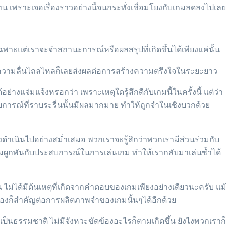
 เพราะเจอเรื่องราวอย่างนี้จนกระทั่งเชื่อมโยงกับเกมลดลงไปเลย
ฉพาะแต่เราจะจำสถานะการณ์หรือผลสรุปที่เกิดขึ้นได้เพียงแค่นั้น
ย ความลื่นไถลไหลก็เลยส่งผลต่อการสร้างความตรึงใจในระยะยาว
งแจ่มแจ้งหรอกว่า เพราะเหตุใดรู้สึกดีกับเกมนี้ในครั้งนี้ แต่ว่า
การณ์ที่ราบระรื่นนั้นมีผลมากมาย ทำให้ถูกจำในเชิงบวกด้วย
างดำเนินไปอย่างสม่ำเสมอ พวกเราจะรู้สึกว่าพวกเรามีส่วนร่วมกับ
ความผูกพันกับประสบการณ์ในการเล่นเกม ทำให้เรากลับมาเล่นซ้ำได้
นั้น ไม่ได้มีต้นเหตุที่เกิดจากคำตอบของเกมเพียงอย่างเดียวนะครับ แม
งเองก็สำคัญต่อการผลิตภาพจำของเกมนั้นๆได้อีกด้วย
ก็เป็นธรรมชาติ ไม่มีจังหวะขัดข้องอะไรก็ตามเกิดขึ้น ยังไงพวกเราก็