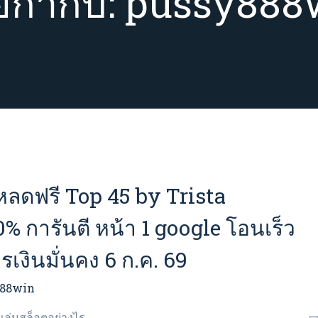
ยกำกับ:
pussy888
หลดฟรี Top 45 by Trista
 การันตี หน้า 1 google โอนเร็ว
เงินมั่นคง 6 ก.ค. 69
888win
เล่นสล็อตอย่างไร