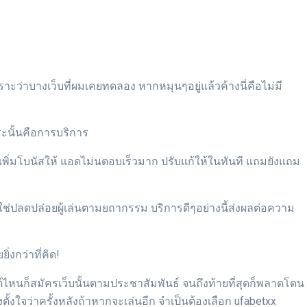
พราะว่าบางเว็บที่ผมเคยทดลอง หากหมุนๆอยู่แล้วค้างนี่คือไม่มี
้กระนั้นคือการบริการ
เพิ่มโบนัสให้ แอดไม่นตอบเร็วมาก ปรับแก้ให้ในทันที แถมยังแถม
ม่ใช่ปลดปล่อยผู้เล่นตามยถากรรม บริการดีๆอย่างนี้ส่งผลต่อความ
ิ่งกว่าที่คิด!
ต์ไหนก็สมัครเว็บนั้นตามประชาสัมพันธ์ จนถึงท้ายที่สุดก็พลาดโดน
ตั้งใจว่าครั้งหลังถ้าหากจะเล่นอีก จำเป็นต้องเลือก ufabetxx