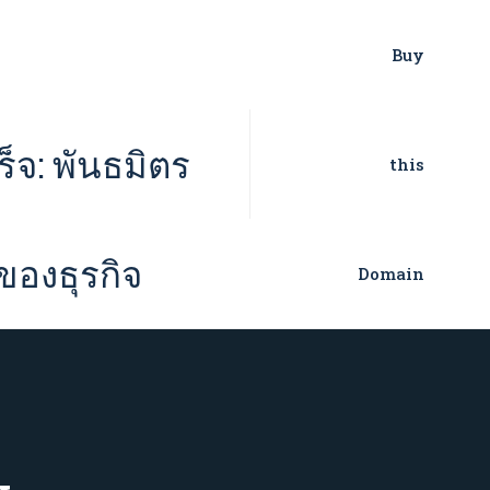
Buy
็จ: พันธมิตร
this
ของธุรกิจ
Domain