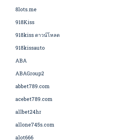
8lots.me
918Kiss
918kiss ดาวน์โหลด
918kissauto
ABA
ABAGroup2
abbet789.com
acebet789.com
allbet24hr
allone745s.com
alot666