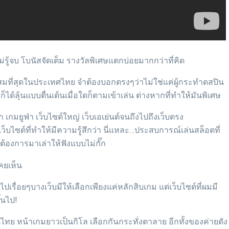
่รู้จบ โบนัสจัดเต็ม รางวัลพิเศษแตกบ่อยมากกว่าที่คิด
สมที่สุดในประเทศไทย จำต้องบอกตรงๆว่าไม่ใช่แค่ผู้กระทำดสปิน
็ได้ลุ้นแบบตื่นเต้นเมื่อใดก็ตามเข้าเล่น ต่างหากที่ทำให้มันพิเศษ
ก เกมยูฟ่า เว็บไซต์ใหญ่ เว็บเอเย่นต์จนถึงไปถึงเว็บตรง
ว็บไซต์ที่ทำให้มีความรู้สึกว่า นี่แหละ…ประสบการณ์เล่นสล็อตที่
่ต้องการมาเล่าให้ฟังแบบไม่กั๊ก
เคยเห็น
ื่อยๆบางเว็บมีให้เลือกเพียงแค่หลักสิบเกม แต่เว็บไซต์ที่ผมมี
ึ้นไป!
่ในไทย หน้าเกมยาวเป็นกิโล เลือกกันกระทั่งตาลาย อีกทั้งของค่ายดัง