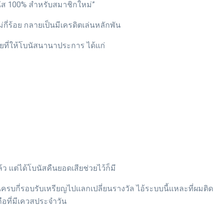
บนัส 100% สำหรับสมาชิกใหม่”
กี่ร้อย กลายเป็นมีเครดิตเล่นหลักพัน
ทยที่ให้โบนัสนานาประการ ได้แก่
 แต่ได้โบนัสคืนยอดเสียช่วยไว้ก็มี
่นครบกี่รอบรับเหรียญไปแลกเปลี่ยนรางวัล ไอ้ระบบนี้แหละที่ผมติด
ือที่มีเควสประจำวัน