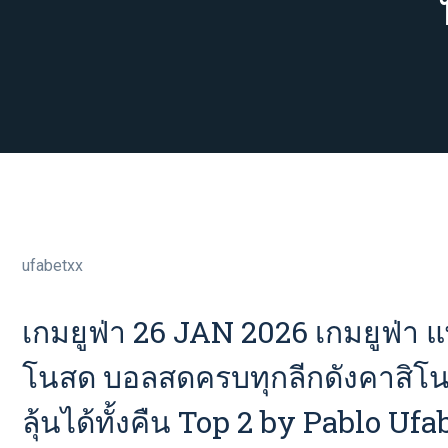
ufabetxx
เกมยูฟ่า 26 JAN 2026 เกมยูฟ่า 
โนสด บอลสดครบทุกลีกดังคาสิโนบ
ลุ้นได้ทั้งคืน Top 2 by Pablo Uf