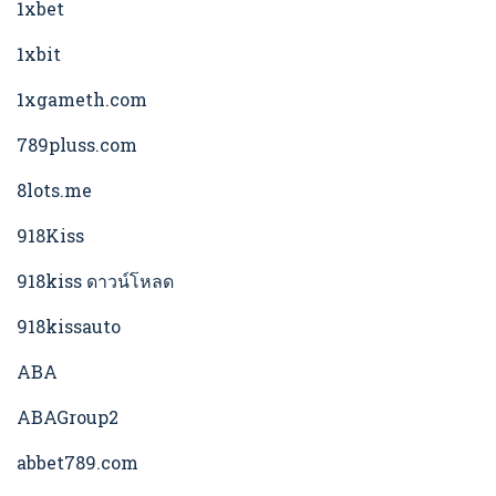
1xbet
1xbit
1xgameth.com
789pluss.com
8lots.me
918Kiss
918kiss ดาวน์โหลด
918kissauto
ABA
ABAGroup2
abbet789.com