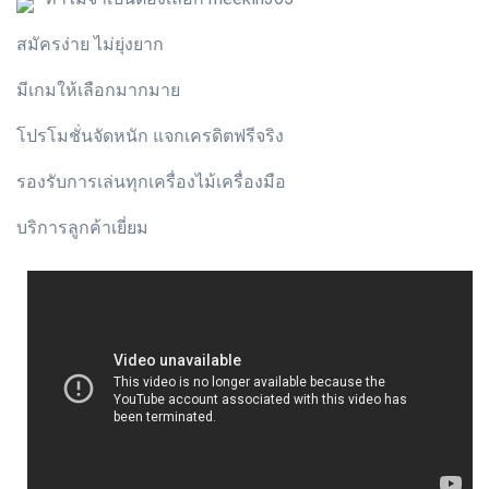
สมัครง่าย ไม่ยุ่งยาก
มีเกมให้เลือกมากมาย
โปรโมชั่นจัดหนัก แจกเครดิตฟรีจริง
รองรับการเล่นทุกเครื่องไม้เครื่องมือ
บริการลูกค้าเยี่ยม