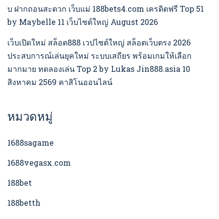
บ ฝากถอนสะดวก เว็บแม่ 188bets4.com เครดิตฟรี Top 51
by Maybelle 11 เว็บไซต์ใหญ่ August 2026
เว็บเปิดใหม่ สล็อต888 เวปไซต์ใหญ่ สล็อตเว็บตรง 2026
ประสบการณ์เล่นยุคใหม่ ระบบเสถียร พร้อมเกมให้เลือก
มากมาย ทดลองเล่น Top 2 by Lukas Jin888.asia 10
สิงหาคม 2569 คาสิโนออนไลน์
หมวดหมู่
1688sagame
1688vegasx.com
188bet
188betth