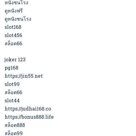
หนังชนโรง
ดูหนังฟรี
ดูหนังชนโรง
slot168
slot456
สล็อต66
joker 123
pg168
https://jin55.net
slot99
สล็อต66
slot44
https://judhai168.co
https://bonus888.life
สล็อต888
สล็อต99