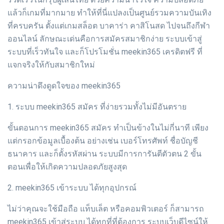
แล้วก็เกมที่มากมาย ทำให้ที่นี่แปลงเป็นศูนย์รวมความบันเทิง
ที่ครบครัน ตั้งแต่เกมสล็อต บาคาร่า คาสิโนสด ไปจนถึงกีฬา
ออนไลน์ ลักษณะเด่นคือการสมัครสมาชิกง่าย ระบบเข้าสู่
ระบบที่เร็วทันใจ และก็โปรโมชั่น meekin365 เครดิตฟรี ที่
แจกจริงให้กับสมาชิกใหม่
ความน่าดึงดูดใจของ meekin365
1. ระบบ meekin365 สมัคร ที่ง่ายรวมทั้งไม่มีอันตราย
ขั้นตอนการ meekin365 สมัคร ทำเป็นข้างในไม่กี่นาที เพียง
แต่กรอกข้อมูลเบื้องต้น อย่างเช่น เบอร์โทรศัพท์ ชื่อบัญชี
ธนาคาร และก็ตั้งรหัสผ่าน ระบบมีการการันตีตัวตน 2 ขั้น
ตอนเพื่อให้เกิดความปลอดภัยสูงสุด
2. meekin365 เข้าระบบ ได้ทุกอุปกรณ์
ไม่ว่าคุณจะใช้มือถือ แท็บเล็ต หรือคอมพิวเตอร์ ก็สามารถ
meekin365 เข้าสู่ระบบ ได้ทุกที่ที่ต้องการ ระบบเว็บดีไซน์ให้