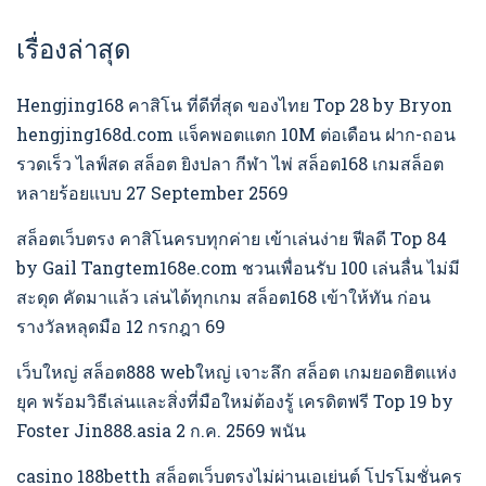
เรื่องล่าสุด
Hengjing168 คาสิโน ที่ดีที่สุด ของไทย Top 28 by Bryon
hengjing168d.com แจ็คพอตแตก 10M ต่อเดือน ฝาก-ถอน
รวดเร็ว ไลฟ์สด สล็อต ยิงปลา กีฬา ไพ่ สล็อต168 เกมสล็อต
หลายร้อยแบบ 27 September 2569
สล็อตเว็บตรง คาสิโนครบทุกค่าย เข้าเล่นง่าย ฟีลดี Top 84
by Gail Tangtem168e.com ชวนเพื่อนรับ 100 เล่นลื่น ไม่มี
สะดุด คัดมาแล้ว เล่นได้ทุกเกม สล็อต168 เข้าให้ทัน ก่อน
รางวัลหลุดมือ 12 กรกฎา 69
เว็บใหญ่ สล็อต888 webใหญ่ เจาะลึก สล็อต เกมยอดฮิตแห่ง
ยุค พร้อมวิธีเล่นและสิ่งที่มือใหม่ต้องรู้ เครดิตฟรี Top 19 by
Foster Jin888.asia 2 ก.ค. 2569 พนัน
casino 188betth สล็อตเว็บตรงไม่ผ่านเอเย่นต์ โปรโมชั่นคร