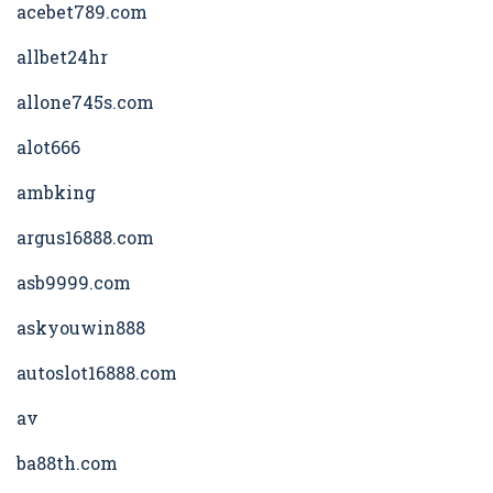
acebet789.com
allbet24hr
allone745s.com
alot666
ambking
argus16888.com
asb9999.com
askyouwin888
autoslot16888.com
av
ba88th.com