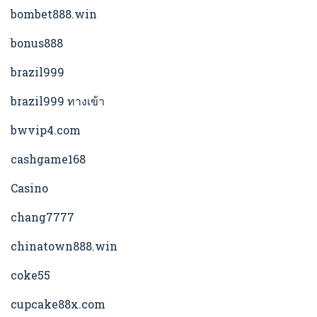
bombet888.win
bonus888
brazil999
brazil999 ทางเข้า
bwvip4.com
cashgame168
Casino
chang7777
chinatown888.win
coke55
cupcake88x.com