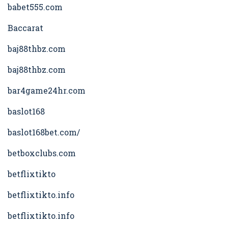
babet555.com
Baccarat
baj88thbz.com
baj88thbz.com
bar4game24hr.com
baslot168
baslot168bet.com/
betboxclubs.com
betflixtikto
betflixtikto.info
betflixtikto.info