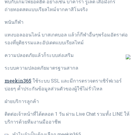
พบกับเกมไพ่ยอดฮิต อย่างเช่น บาคาร่า รูเล็ต เสือมังกร
ถ่ายทอดสดแบบเรียลไทม์จากคาสิโนจริง
พนันกีฬา
แทงบอลออนไลน์ บาสเกตบอล แล้วก็กีฬาอื่นๆพร้อมอัตราต่อ
รองที่ยุติธรรมและอัปเดตแบบเรียลไทม์
ความปลอดภัยแล้วก็ระบบส่งเสริม
ระบบความปลอดภัยมาตรฐานสากล
meekin365
ใช้ระบบ SSL และมีการตรวจตราเซิร์ฟเวอร์
บ่อยๆ ค้ำประกันข้อมูลส่วนตัวของผู้ใช้ไม่รั่วไหล
ฝ่ายบริการลูกค้า
ติดต่อเจ้าหน้าที่ได้ตลอด 1 วัน ผ่าน Live Chat รวมทั้ง LINE ให้
บริการด้วยทีมงานมืออาชีพ
ทำไมจำเป็นต้องเลือก meekin365