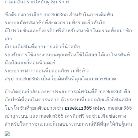
ก็ไม่มีอันตรายให้กับผู้ใช้บริการ
ข้อดีของการเลือก meekin365 สำหรับในการเดิมพัน
ระบบสมัครสมาชิกที่สะดวกรวมทั้งรวดเร็วทันใจ
มีโปรโมชั่นและก็เครดิตฟรีสำหรับสมาชิกใหม่รวมทั้งสมาชิก
เก่า
มีเกมเดิมพันที่มากมายแล้วก็นำสมัย
รองรับการใช้แรงงานบนทุกเครื่องใช้ไม้สอย ได้แก่ โทรศัพท์
มือถือและก็คอมพิวเตอร์
ระบบการฝาก-ถอนที่ปลอดภัยรวมทั้งเร็ว
สรุป: meekin365 เป็นเว็บเดิมพันที่คุณไม่สมควรพลาด
ถ้าเกิดคุณกำลังมองหาประสบการณ์พนันที่ดี meekin365 คือ
เว็บไซต์ที่คุณไม่ควรพลาด ด้วยระบบที่ปลอดภัยแล้วก็ทันสมัย
meekin365 สมัคร
โปรโมชั่นดีๆยกตัวอย่างเช่น
, meekin365
เข้าสู่ระบบ, และ meekin365 เครดิตฟรี จะช่วยเพิ่มช่องทาง
สำหรับในการชนะและก็มอบประสบการณ์ที่ดีที่สุดให้กับผู้เล่น
…