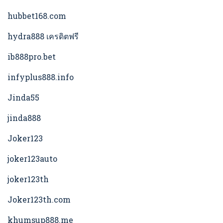
hubbet168.com
hydra888 เครดิตฟรี
ib888pro.bet
infyplus888.info
Jinda55
jinda888
Joker123
joker123auto
joker123th
Joker123th.com
khumsup888.me