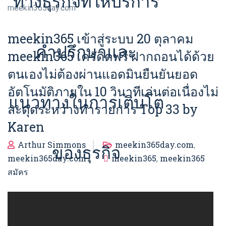
ทางธุรกิจที่ให้บริการ
meekin365day.com
meekin365 เข้าสู่ระบบ 20 ตุลาคม
คำปรึกษาและ
meekin365 เครดิตฟรี ฝากถอนได้ด้วย
ตนเองไม่ต้องผ่านแอดมินยืนยันยอด
อัตโนมัติภายใน 10 วินาทีเล่นต่อเนื่องไม่
แนวทางในการเติบโต
สะดุดระหว่างทำรายการ Top 33 by
Karen
Arthur Simmons
meekin365day.com
,
ของธุรกิจ
meekin365day.com
meekin365
meekin365
,
สมัคร