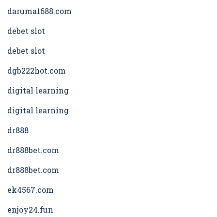
daruma1688.com
debet slot
debet slot
dgb222hot.com
digital learning
digital learning
dr888
dr888bet.com
dr888bet.com
ek4567.com
enjoy24.fun