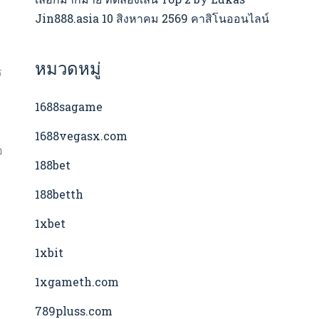
Jin888.asia 10 สิงหาคม 2569 คาสิโนออนไลน์
หมวดหมู่
ร
1688sagame
1688vegasx.com
อ
188bet
188betth
1xbet
1xbit
1xgameth.com
789pluss.com