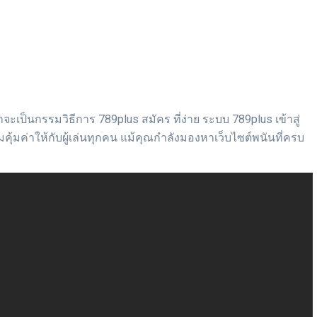
จะเป็นกรรมวิธีการ 789plus สมัคร ที่ง่าย ระบบ 789plus เข้าสู่
คุ้มค่าให้กับผู้เล่นทุกคน แม้คุณกำลังมองหาเว็บไซต์พนันที่ครบ