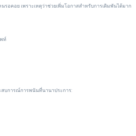
นทุกคนรอคอย เพราะเหตุว่าช่วยเพิ่มโอกาสสำหรับการเดิมพันได้มาก
พท์
ระสบการณ์การพนันที่นานาประการ: