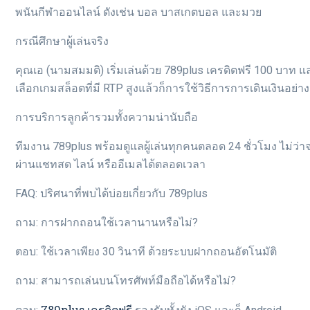
พนันกีฬาออนไลน์ ดังเช่น บอล บาสเกตบอล และมวย
กรณีศึกษาผู้เล่นจริง
คุณเอ (นามสมมติ) เริ่มเล่นด้วย 789plus เครดิตฟรี 100 บาท 
เลือกเกมสล็อตที่มี RTP สูงแล้วก็การใช้วิธีการการเดินเงินอย่างม
การบริการลูกค้ารวมทั้งความน่านับถือ
ทีมงาน 789plus พร้อมดูแลผู้เล่นทุกคนตลอด 24 ชั่วโมง ไม่
ผ่านแชทสด ไลน์ หรืออีเมลได้ตลอดเวลา
FAQ: ปริศนาที่พบได้บ่อยเกี่ยวกับ 789plus
ถาม: การฝากถอนใช้เวลานานหรือไม่?
ตอบ: ใช้เวลาเพียง 30 วินาที ด้วยระบบฝากถอนอัตโนมัติ
ถาม: สามารถเล่นบนโทรศัพท์มือถือได้หรือไม่?
789plus เครดิตฟรี