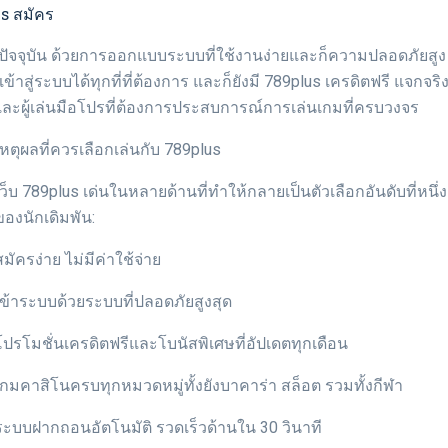
s สมัคร
ปัจจุบัน ด้วยการออกแบบระบบที่ใช้งานง่ายและก็ความปลอดภัยสูง
เข้าสู่ระบบได้ทุกที่ที่ต้องการ และก็ยังมี 789plus เครดิตฟรี แจกจริ
ม่และผู้เล่นมือโปรที่ต้องการประสบการณ์การเล่นเกมที่ครบวงจร
เหตุผลที่ควรเลือกเล่นกับ 789plus
เว็บ 789plus เด่นในหลายด้านที่ทำให้กลายเป็นตัวเลือกอันดับที่หนึ่ง
ของนักเดิมพัน:
สมัครง่าย ไม่มีค่าใช้จ่าย
เข้าระบบด้วยระบบที่ปลอดภัยสูงสุด
โปรโมชั่นเครดิตฟรีและโบนัสพิเศษที่อัปเดตทุกเดือน
เกมคาสิโนครบทุกหมวดหมู่ทั้งยังบาคาร่า สล็อต รวมทั้งกีฬา
ระบบฝากถอนอัตโนมัติ รวดเร็วด้านใน 30 วินาที