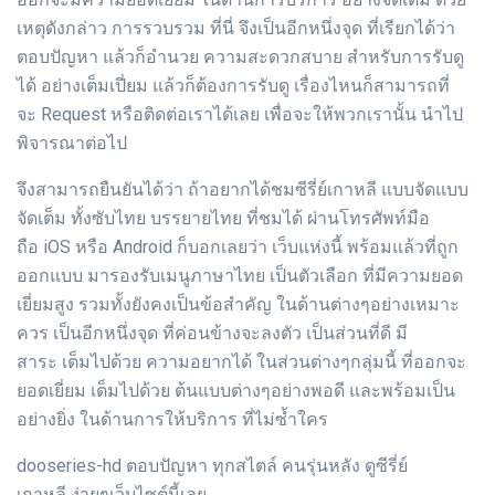
เหตุดังกล่าว การรวบรวม ที่นี่ จึงเป็นอีกหนึ่งจุด ที่เรียกได้ว่า
ตอบปัญหา แล้วก็อำนวย ความสะดวกสบาย สำหรับการรับดู
ได้ อย่างเต็มเปี่ยม แล้วก็ต้องการรับดู เรื่องไหนก็สามารถที่
จะ Request หรือติดต่อเราได้เลย เพื่อจะให้พวกเรานั้น นำไป
พิจารณาต่อไป
จึงสามารถยืนยันได้ว่า ถ้าอยากได้ชมซีรี่ย์เกาหลี แบบจัดแบบ
จัดเต็ม ทั้งซับไทย บรรยายไทย ที่ชมได้ ผ่านโทรศัพท์มือ
ถือ iOS หรือ Android ก็บอกเลยว่า เว็บแห่งนี้ พร้อมแล้วที่ถูก
ออกแบบ มารองรับเมนูภาษาไทย เป็นตัวเลือก ที่มีความยอด
เยี่ยมสูง รวมทั้งยังคงเป็นข้อสำคัญ ในด้านต่างๆอย่างเหมาะ
ควร เป็นอีกหนึ่งจุด ที่ค่อนข้างจะลงตัว เป็นส่วนที่ดี มี
สาระ เต็มไปด้วย ความอยากได้ ในส่วนต่างๆกลุ่มนี้ ที่ออกจะ
ยอดเยี่ยม เต็มไปด้วย ต้นแบบต่างๆอย่างพอดี และพร้อมเป็น
อย่างยิ่ง ในด้านการให้บริการ ที่ไม่ซ้ำใคร
dooseries-hd ตอบปัญหา ทุกสไตล์ คนรุ่นหลัง ดูซีรี่ย์
เกาหลี ง่ายๆเว็บไซต์นี้เลย