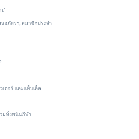
หม่
คุณอภัสรา, สมาชิกประจำ
P
ิวเตอร์ และแท็บเล็ต
วมทั้งพนันกีฬา