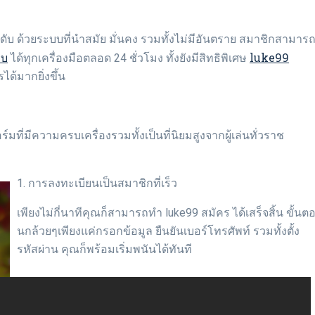
ดับ ด้วยระบบที่นำสมัย มั่นคง รวมทั้งไม่มีอันตราย สมาชิกสามาร
บบ
luke99
ได้ทุกเครื่องมือตลอด 24 ชั่วโมง ทั้งยังมีสิทธิพิเศษ
ได้มากยิ่งขึ้น
ที่มีความครบเครื่องรวมทั้งเป็นที่นิยมสูงจากผู้เล่นทั่วราช
1. การลงทะเบียนเป็นสมาชิกที่เร็ว
เพียงไม่กี่นาทีคุณก็สามารถทำ luke99 สมัคร ได้เสร็จสิ้น ขั้นต
นกล้วยๆเพียงแค่กรอกข้อมูล ยืนยันเบอร์โทรศัพท์ รวมทั้งตั้ง
รหัสผ่าน คุณก็พร้อมเริ่มพนันได้ทันที