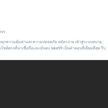
งจร
รวมทุกความคุ้มค่าและความปลอดภัย สมัครง่าย เข้าสู่ระบบสบาย
ต์ตรงที่น่าเชื่อถือและมั่นคง luke99 เป็นคำตอบที่เยี่ยมที่สุด รีบ