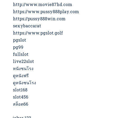
http://www.movie87hd.com
https://www.pussy888play.com
ถ
https://pussy888win.com
sexybaccarat
https://www.pgslot.golf
pgslot
pg99
fullslot
live22slot
หนังชนโรง
ดูหนังฟรี
อ
ดูหนังชนโรง
slot168
slot456
สล็อต66
joker 123