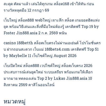
สะดุด คัดมาแล้ว เล่นได้ทุกเกม สล็อต168 เข้าให้ทัน ก่อน
รางวัลหลุดมือ 12 กรกฎา 69
เว็บใหญ่ สล็อต888 webใหญ่ เจาะลึก สล็อต เกมยอดฮิตแห่ง
ยุค พร้อมวิธีเล่นและสิ่งที่มือใหม่ต้องรู้ เครดิตฟรี Top 19 by
Foster Jin888.asia 2 ก.ค. 2569 พนัน
casino 188betth สล็อตเว็บตรงไม่ผ่านเอเย่นต์ โปรโมชั่นคร
บ ฝากถอนสะดวก เว็บแม่ 188bets4.com เครดิตฟรี Top 51
by Maybelle 11 เว็บไซต์ใหญ่ August 2026
เว็บเปิดใหม่ สล็อต888 เวปไซต์ใหญ่ สล็อตเว็บตรง 2026
ประสบการณ์เล่นยุคใหม่ ระบบเสถียร พร้อมเกมให้เลือก
มากมาย ทดลองเล่น Top 2 by Lukas Jin888.asia 10
สิงหาคม 2569 คาสิโนออนไลน์
หมวดหมู่