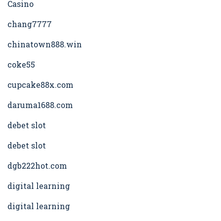
Casino
chang7777
chinatown888.win
coke55
cupcake88x.com
daruma1688.com
debet slot
debet slot
dgb222hot.com
digital learning
digital learning