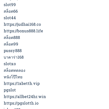
slot99
สล็อต66
slot44
https://judhai168.co
https://bonus888.life
สล็อต888
สล็อต99
pussy888
บาคาร่า168
slotxo
สล็อตทดลอง
หนังโป๊ไทย
https://1xbetth.vip
pgslot
https://allbet24hr.win
https://pgslotth.io