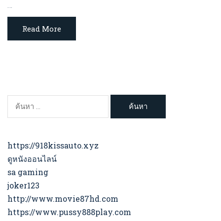
…
Read More
ค้นหา
สำหรับ:
https://918kissauto.xyz
ดูหนังออนไลน์
sa gaming
joker123
http://www.movie87hd.com
https://www.pussy888play.com