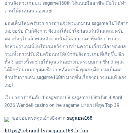
อ่านจังหวะเกมบน sagame168th ได้แบบมืออาชีพ มือใหม่ทำ
ตามได้แน่นอน ลองเลย!
มองเห็นไหมครับว่า การอ่านจังหวะเกมบน sagame ไม่ได้ยาก
เลยขอรับ มันก็ดังการฟังเกมให้เข้าใจก่อนเล่นนั่นแหละครับ
ผม จริงๆไปแล้วพอหลังจากนั้นก็ค่อยมาเดาทีหลัง การแยก
จังหวะว่าเกมนิ่งหรือเกมสวิง การอ่านความเกี่ยวเนื่องของผล
รวมทั้งการปรับเงินหรือเบทให้เข้ากับจังหวะเกมที่เกิดขึ้น อีก
ทั้ง 3 อย่างนี้จะช่วยให้คุณเล่นอย่างเป็นระบบมากขึ้น ถ้าคุณ
ได้ฝึกซ้อมเสมอๆผมเชื่อว่า หลังจากนี้ คุณจะมีความเป็นต่อ
สำหรับการเล่น sagame168th มากขึ้นเรื่อยๆอย่างแน่แท้ ลอง
เลย!
เว็บบาคาร่าอันดับ 1 sagame168 sagame168th.fun 4 April
2026 Wendell casino online sagame มาแรงที่สุด Top 39
sagame168
ขอขอบพระคุณอ้างอิงจาก
https://rebrand.ly/sagame168th-fun