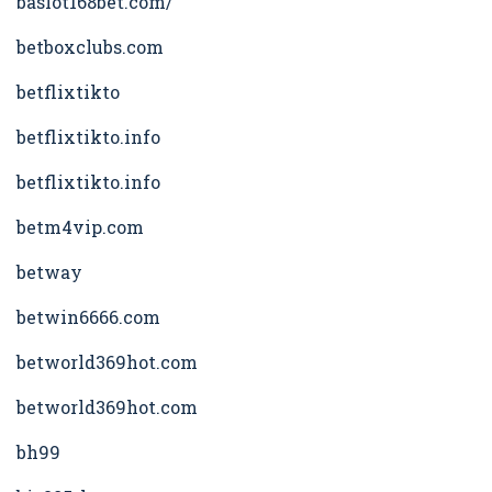
baslot168bet.com/
betboxclubs.com
betflixtikto
betflixtikto.info
betflixtikto.info
betm4vip.com
betway
betwin6666.com
betworld369hot.com
betworld369hot.com
bh99