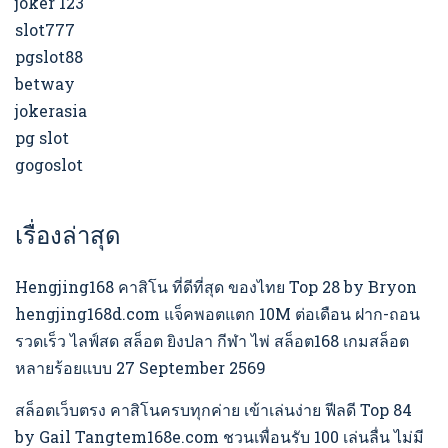
joker 123
slot777
pgslot88
betway
jokerasia
pg slot
gogoslot
เรื่องล่าสุด
Hengjing168 คาสิโน ที่ดีที่สุด ของไทย Top 28 by Bryon
hengjing168d.com แจ็คพอตแตก 10M ต่อเดือน ฝาก-ถอน
รวดเร็ว ไลฟ์สด สล็อต ยิงปลา กีฬา ไพ่ สล็อต168 เกมสล็อต
หลายร้อยแบบ 27 September 2569
สล็อตเว็บตรง คาสิโนครบทุกค่าย เข้าเล่นง่าย ฟีลดี Top 84
by Gail Tangtem168e.com ชวนเพื่อนรับ 100 เล่นลื่น ไม่มี