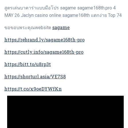
สูตรเล่นบาคาร่าแบบมือโปร sagame sagame168th.pro 4
MAY 26 Jaclyn casino online sagame168th แตกง่าย Top 74
sagame
ขอขอบพระคุณwebsite
https://rebrand.ly/sagame168th-pro
https://cutly.info/sagame168th-pro
https://bitt.to/u8rp3t
https://shorturl.asia/VE7S8
https://t.co/x9oeDYWfKn