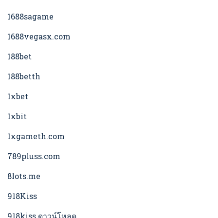
1688sagame
1688vegasx.com
188bet
188betth
1xbet
1xbit
1xgameth.com
789pluss.com
8lots.me
918Kiss
918kiss ดาวน์โหลด