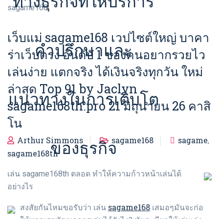
ทางธุรกิจที่ให้บริการ
sagame168
เว็บแม่ sagame168 เวปไซต์ใหญ่ บาคา
คำปรึกษาและ
ร่าเว็บตรง อันดับ 1 ของคนอยากรวยไว
เล่นง่าย แตกจริง ได้เงินจริงทุกวัน ใหม่
ล่าสุด Top 91 by Jaclyn
แนวทางในการเติบโต
sagame168th.pro 21 มิถุนายน 26 คาสิ
โน
Arthur Simmons
sagame168
sagame
,
ของธุรกิจ
sagame168th
เล่น sagame168th ตลอด ทำให้ความก้าวหน้าเล่นได้
อย่างไร
sagame168
สงสัยกันไหมขอรับว่า เล่น
เสมอๆมันจะก่อ