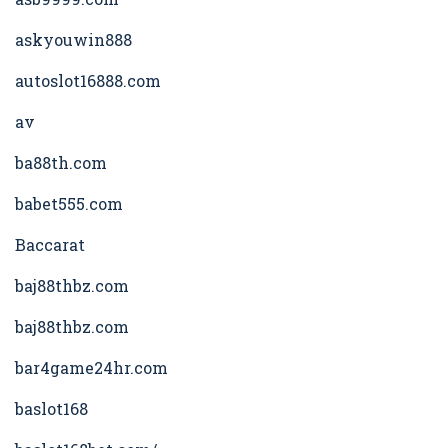
askyouwin888
autoslot16888.com
av
ba88th.com
babet555.com
Baccarat
baj88thbz.com
baj88thbz.com
bar4game24hr.com
baslot168