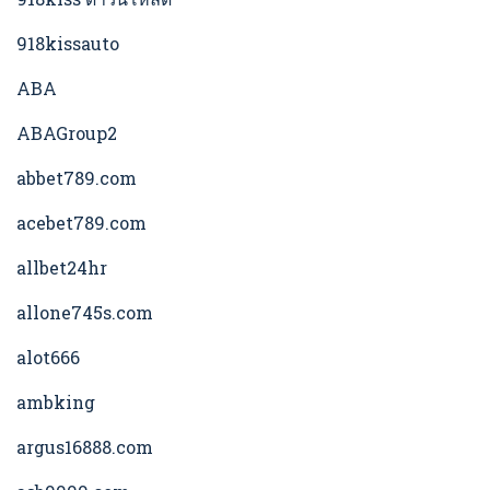
918kissauto
ABA
ABAGroup2
abbet789.com
acebet789.com
allbet24hr
allone745s.com
alot666
ambking
argus16888.com