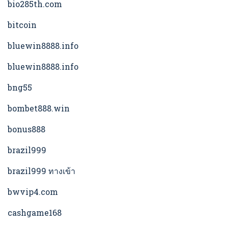
bio285th.com
bitcoin
bluewin8888.info
bluewin8888.info
bng55
bombet888.win
bonus888
brazil999
brazil999 ทางเข้า
bwvip4.com
cashgame168