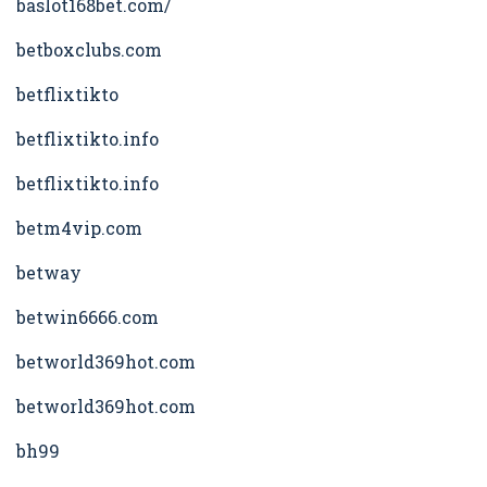
baslot168bet.com/
betboxclubs.com
betflixtikto
betflixtikto.info
betflixtikto.info
betm4vip.com
betway
betwin6666.com
betworld369hot.com
betworld369hot.com
bh99