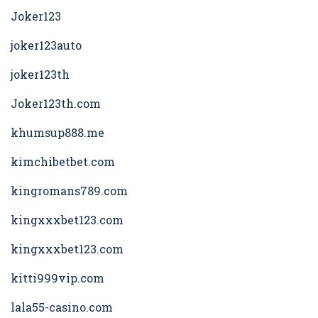
Joker123
joker123auto
joker123th
Joker123th.com
khumsup888.me
kimchibetbet.com
kingromans789.com
kingxxxbet123.com
kingxxxbet123.com
kitti999vip.com
lala55-casino.com