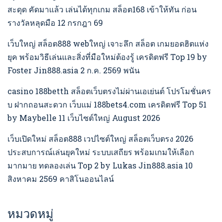
สะดุด คัดมาแล้ว เล่นได้ทุกเกม สล็อต168 เข้าให้ทัน ก่อน
รางวัลหลุดมือ 12 กรกฎา 69
เว็บใหญ่ สล็อต888 webใหญ่ เจาะลึก สล็อต เกมยอดฮิตแห่ง
ยุค พร้อมวิธีเล่นและสิ่งที่มือใหม่ต้องรู้ เครดิตฟรี Top 19 by
Foster Jin888.asia 2 ก.ค. 2569 พนัน
casino 188betth สล็อตเว็บตรงไม่ผ่านเอเย่นต์ โปรโมชั่นคร
บ ฝากถอนสะดวก เว็บแม่ 188bets4.com เครดิตฟรี Top 51
by Maybelle 11 เว็บไซต์ใหญ่ August 2026
เว็บเปิดใหม่ สล็อต888 เวปไซต์ใหญ่ สล็อตเว็บตรง 2026
ประสบการณ์เล่นยุคใหม่ ระบบเสถียร พร้อมเกมให้เลือก
มากมาย ทดลองเล่น Top 2 by Lukas Jin888.asia 10
สิงหาคม 2569 คาสิโนออนไลน์
หมวดหมู่