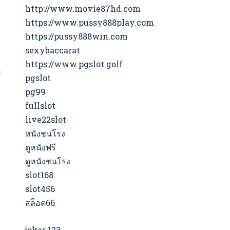
http://www.movie87hd.com
https://www.pussy888play.com
https://pussy888win.com
sexybaccarat
https://www.pgslot.golf
ี
pgslot
pg99
fullslot
live22slot
หนังชนโรง
ดูหนังฟรี
ดูหนังชนโรง
slot168
slot456
สล็อต66
joker 123