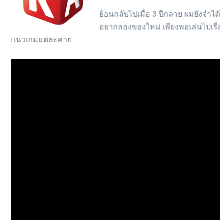
ย้อนกลับไปเมื่อ 3 ปีกลาย ผมยังจำได
อยากลองของใหม่ เพียงพอเล่นไปเรื่
แนวเกมแต่ละค่าย