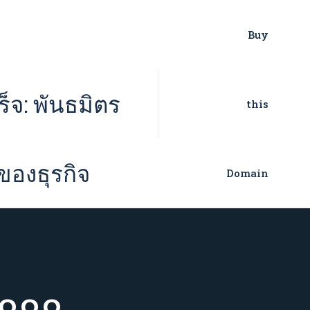
Buy
็จ: พันธมิตร
this
ของธุรกิจ
Domain