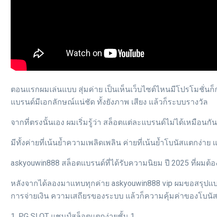
ตอนแรกผมเล่นแบบ สุ่มค่าย เป็นเห็นเว็บไซต์ไหนมีโปรโมชั่นก็ก
แบรนด์มีเอกลักษณ์แน่ชัด ทั้งยังภาพ เสียง แล้วก็ระบบรางวัล
จากที่ตรงนั้นเอง ผมเริ่มรู้ว่า สล็อตแต่ละแบรนด์ไม่ได้เหมือนกั
มีทั้งค่ายที่เน้นย้ำความเพลิดเพลิน ค่ายที่เน้นย้ำโบนัสแตกง่า
askyouwin888 สล็อตแบรนด์ที่ได้รับความนิยม ปี 2025 ที่ผม
หลังจากได้ลองมาแทบทุกค่าย askyouwin888 vip ผมขอสรุปแบรน
การจ่ายเงิน ความเสถียรของระบบ แล้วก็ความคุ้มค่าของโบนัส ด
1. PG SLOT แชมป์สล็อตแตกง่ายชั้น 1