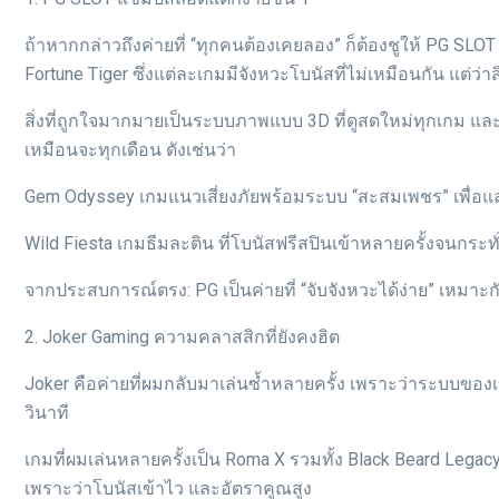
ถ้าหากกล่าวถึงค่ายที่ “ทุกคนต้องเคยลอง” ก็ต้องชูให้ PG SLOT
Fortune Tiger ซึ่งแต่ละเกมมีจังหวะโบนัสที่ไม่เหมือนกัน แต่ว่าสิ
สิ่งที่ถูกใจมากมายเป็นระบบภาพแบบ 3D ที่ดูสดใหม่ทุกเกม และก็
เหมือนจะทุกเดือน ดังเช่นว่า
Gem Odyssey เกมแนวเสี่ยงภัยพร้อมระบบ “สะสมเพชร” เพื่อแล
Wild Fiesta เกมธีมละติน ที่โบนัสฟรีสปินเข้าหลายครั้งจนกระทั
จากประสบการณ์ตรง: PG เป็นค่ายที่ “จับจังหวะได้ง่าย” เหมาะกั
2. Joker Gaming ความคลาสสิกที่ยังคงฮิต
Joker คือค่ายที่ผมกลับมาเล่นซ้ำหลายครั้ง เพราะว่าระบบของเขาม
วินาที
เกมที่ผมเล่นหลายครั้งเป็น Roma X รวมทั้ง Black Beard Legac
เพราะว่าโบนัสเข้าไว และอัตราคูณสูง