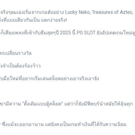
 จริงๆผมเองเริ่มจากเกมดังอย่าง Lucky Neko, Treasures of Aztec,
่งที่แบบเดียวกันเป็น แตกง่ายจริง!
เสียงเพลงที่เข้ากับธีมสุดๆปี 2025 นี้ PG SLOT ยังอัปเดตเกมใหม่ด
กเปลี่ยนรางวัล
่งจำเป็นต้องร้องว้าว
บมือใหม่ที่อยากเริ่มเล่นสล็อตอย่างเอาจริงเอาจัง
ีความ “ดั้งเดิมแบบตู้สล็อต” แต่ว่าก็ยังมีฟีพบร์นำสมัยให้ลุ้นทุก
y ซึ่งแม้จะออกมานาน แต่ยังคงเป็นเกมทำเงินที่ได้รับความนิยม