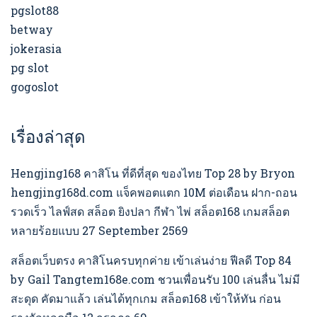
pgslot88
betway
jokerasia
pg slot
gogoslot
เรื่องล่าสุด
Hengjing168 คาสิโน ที่ดีที่สุด ของไทย Top 28 by Bryon
hengjing168d.com แจ็คพอตแตก 10M ต่อเดือน ฝาก-ถอน
รวดเร็ว ไลฟ์สด สล็อต ยิงปลา กีฬา ไพ่ สล็อต168 เกมสล็อต
หลายร้อยแบบ 27 September 2569
สล็อตเว็บตรง คาสิโนครบทุกค่าย เข้าเล่นง่าย ฟีลดี Top 84
by Gail Tangtem168e.com ชวนเพื่อนรับ 100 เล่นลื่น ไม่มี
สะดุด คัดมาแล้ว เล่นได้ทุกเกม สล็อต168 เข้าให้ทัน ก่อน