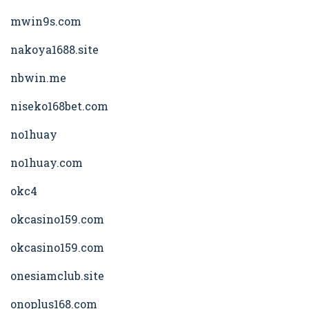
mwin9s.com
nakoya1688.site
nbwin.me
niseko168bet.com
no1huay
no1huay.com
okc4
okcasino159.com
okcasino159.com
onesiamclub.site
onoplus168.com