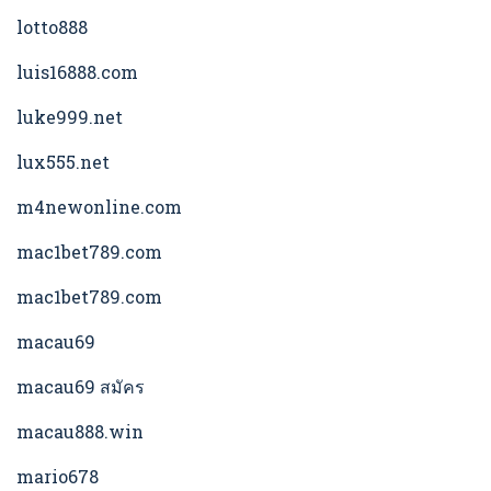
lotto888
luis16888.com
luke999.net
lux555.net
m4newonline.com
mac1bet789.com
mac1bet789.com
macau69
macau69 สมัคร
macau888.win
mario678