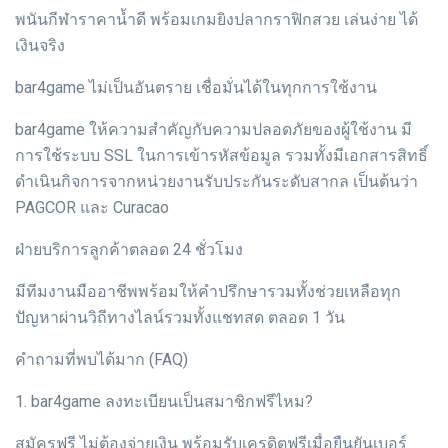
พนันกีฬาราคาน้ำดี พร้อมเกมยิงปลากราฟิกสวย เล่นง่าย ได้
เงินจริง
bar4game ไม่เป็นอันตราย เชื่อมั่นได้ในทุกการใช้งาน
bar4game ให้ความสำคัญกับความปลอดภัยของผู้ใช้งาน มี
การใช้ระบบ SSL ในการเข้ารหัสข้อมูล รวมทั้งมีเอกสารสิทธิ์
ดำเนินกิจการจากหน่วยงานรับประกันระดับสากล เป็นต้นว่า
PAGCOR และ Curacao
ฝ่ายบริการลูกค้าตลอด 24 ชั่วโมง
มีทีมงานมืออาชีพพร้อมให้คำปรึกษารวมทั้งช่วยเหลือทุก
ปัญหาผ่านวิถีทางไลน์รวมทั้งแชทสด ตลอด 1 วัน
คำถามที่พบได้มาก (FAQ)
1. bar4game ลงทะเบียนเป็นสมาชิกฟรีไหม?
สมัครฟรี ไม่ต้องจ่ายเงิน พร้อมรับเครดิตฟรีเมื่อยืนยันเบอร์