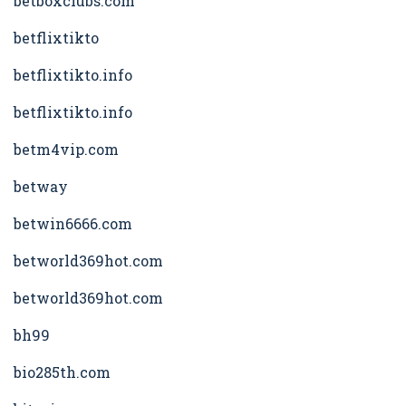
betboxclubs.com
betflixtikto
betflixtikto.info
betflixtikto.info
betm4vip.com
betway
betwin6666.com
betworld369hot.com
betworld369hot.com
bh99
bio285th.com