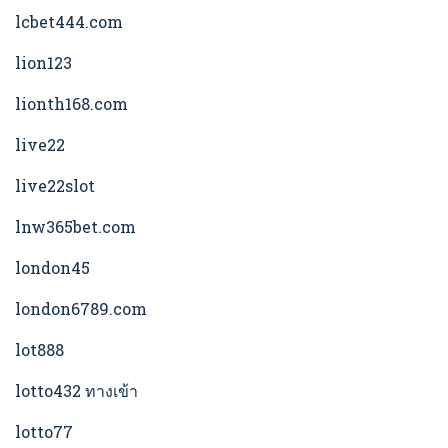
lcbet444.com
lion123
lionth168.com
live22
live22slot
lnw365bet.com
london45
london6789.com
lot888
lotto432 ทางเข้า
lotto77