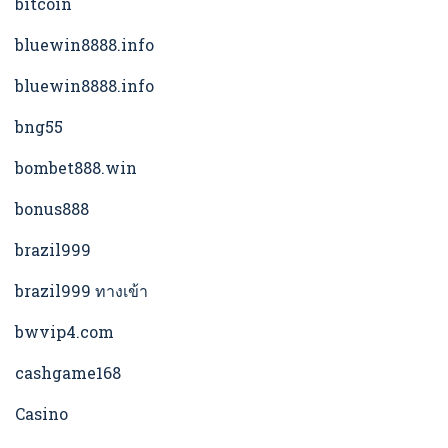
bitcoin
bluewin8888.info
bluewin8888.info
bng55
bombet888.win
bonus888
brazil999
brazil999 ทางเข้า
bwvip4.com
cashgame168
Casino