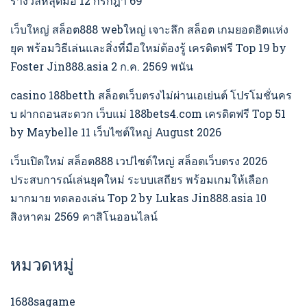
รางวัลหลุดมือ 12 กรกฎา 69
เว็บใหญ่ สล็อต888 webใหญ่ เจาะลึก สล็อต เกมยอดฮิตแห่ง
ยุค พร้อมวิธีเล่นและสิ่งที่มือใหม่ต้องรู้ เครดิตฟรี Top 19 by
Foster Jin888.asia 2 ก.ค. 2569 พนัน
casino 188betth สล็อตเว็บตรงไม่ผ่านเอเย่นต์ โปรโมชั่นคร
บ ฝากถอนสะดวก เว็บแม่ 188bets4.com เครดิตฟรี Top 51
by Maybelle 11 เว็บไซต์ใหญ่ August 2026
เว็บเปิดใหม่ สล็อต888 เวปไซต์ใหญ่ สล็อตเว็บตรง 2026
ประสบการณ์เล่นยุคใหม่ ระบบเสถียร พร้อมเกมให้เลือก
มากมาย ทดลองเล่น Top 2 by Lukas Jin888.asia 10
สิงหาคม 2569 คาสิโนออนไลน์
หมวดหมู่
1688sagame