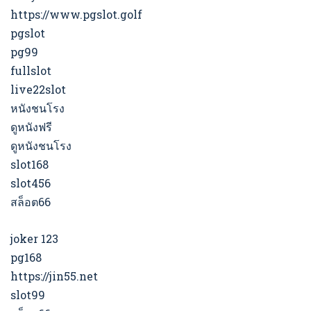
https://www.pgslot.golf
pgslot
pg99
fullslot
live22slot
หนังชนโรง
ดูหนังฟรี
ดูหนังชนโรง
slot168
slot456
สล็อต66
joker 123
pg168
https://jin55.net
slot99