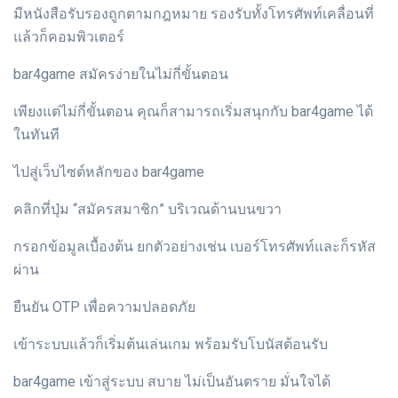
มีหนังสือรับรองถูกตามกฎหมาย รองรับทั้งโทรศัพท์เคลื่อนที่
แล้วก็คอมพิวเตอร์
bar4game สมัครง่ายในไม่กี่ขั้นตอน
เพียงแต่ไม่กี่ขั้นตอน คุณก็สามารถเริ่มสนุกกับ bar4game ได้
ในทันที
ไปสู่เว็บไซต์หลักของ bar4game
คลิกที่ปุ่ม “สมัครสมาชิก” บริเวณด้านบนขวา
กรอกข้อมูลเบื้องต้น ยกตัวอย่างเช่น เบอร์โทรศัพท์และก็รหัส
ผ่าน
ยืนยัน OTP เพื่อความปลอดภัย
เข้าระบบแล้วก็เริ่มต้นเล่นเกม พร้อมรับโบนัสต้อนรับ
bar4game เข้าสู่ระบบ สบาย ไม่เป็นอันตราย มั่นใจได้