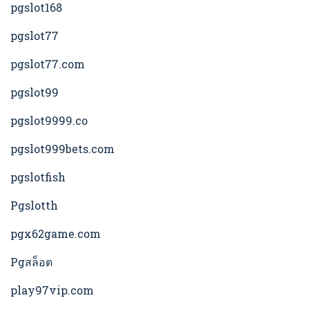
pgslot168
pgslot77
pgslot77.com
pgslot99
pgslot9999.co
pgslot999bets.com
pgslotfish
Pgslotth
pgx62game.com
Pgสล็อต
play97vip.com