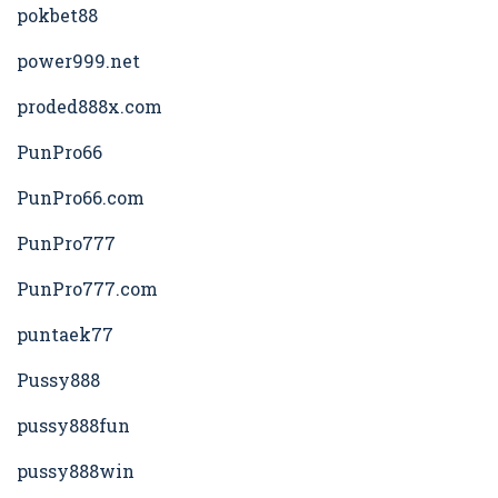
pokbet88
power999.net
proded888x.com
PunPro66
PunPro66.com
PunPro777
PunPro777.com
puntaek77
Pussy888
pussy888fun
pussy888win