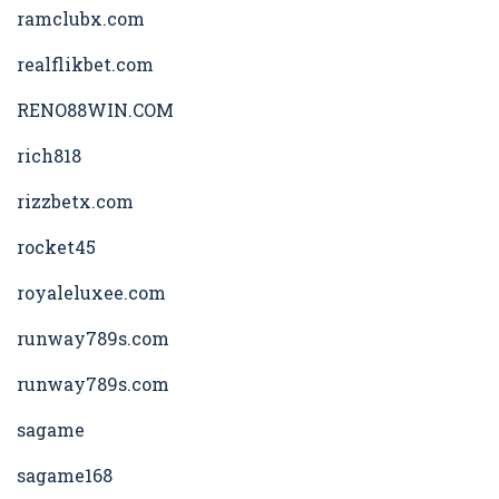
ramclubx.com
realflikbet.com
RENO88WIN.COM
rich818
rizzbetx.com
rocket45
royaleluxee.com
runway789s.com
runway789s.com
sagame
sagame168