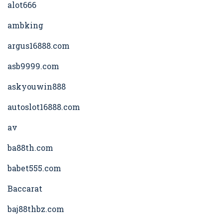
alot666
ambking
argus16888.com
asb9999.com
askyouwin888
autoslot16888.com
av
ba88th.com
babet555.com
Baccarat
baj88thbz.com