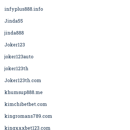
infyplus888.info
Jinda55
jinda888
Joker123
joker123auto
joker123th
Joker123th.com
khumsup888.me
kimchibetbet.com
kingromans789.com
kingxxxbet123.com