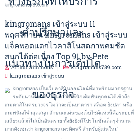
ทางธุรกิจที่ให้บริการ
kingromans789.com
kingromans เข้าสู่ระบบ 11
คำปรึกษาและ
พฤศจิกายน kingromans เข้าสู่ระบบ
แจ็คพอตแตกไวคาสิโนสดภาพคมชัด
สนุกได้ต่อเนื่อง Top 91 by Pete
แนวทางในการเติบโต
Arthur Simmons
kingromans789.com
kingromans เข้าสู่ระบบ
kingromans เป็นเว็บคาสิโนออนไลน์ที่มาพร้อมมาตรฐาน
ของธุรกิจ
ระดับนานาชาติ เปิดโอกาสให้นักเดิมพันทุกคนได้เข้าถึง
เกมคาสิโนครบวงจร ไม่ว่าจะเป็นบาคาร่า สล็อต ยิงปลา หรือ
เกมพนันกีฬาสุดสนุก ลักษณะเด่นของเว็บไซต์แห่งนี้คือระบบที่
เสถียรแล้วก็ไม่เป็นอันตราย ทั้งยังยังมีโปรโมชั่นเด็ดๆจำนวน
มากดังเช่นว่า kingromans เครดิตฟรี สำหรับผู้เล่นใหม่