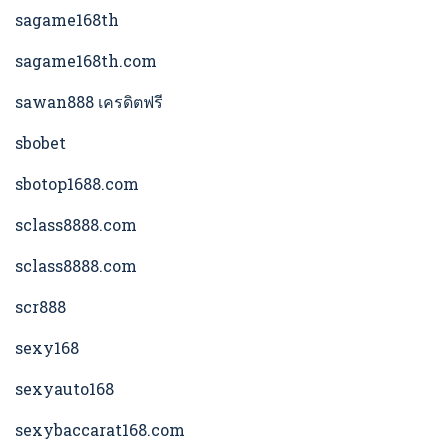
sagame168th
sagame168th.com
sawan888 เครดิตฟรี
sbobet
sbotop1688.com
sclass8888.com
sclass8888.com
scr888
sexy168
sexyauto168
sexybaccarat168.com