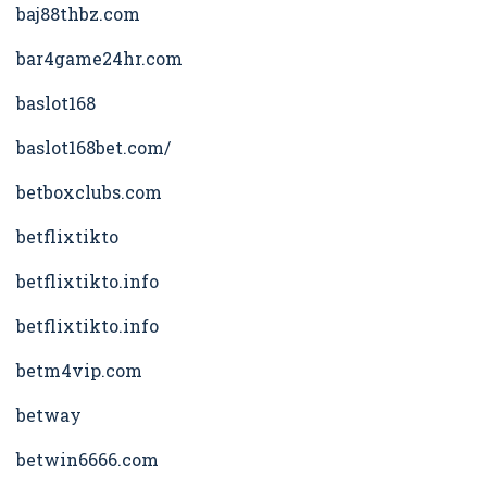
baj88thbz.com
bar4game24hr.com
baslot168
baslot168bet.com/
betboxclubs.com
betflixtikto
betflixtikto.info
betflixtikto.info
betm4vip.com
betway
betwin6666.com