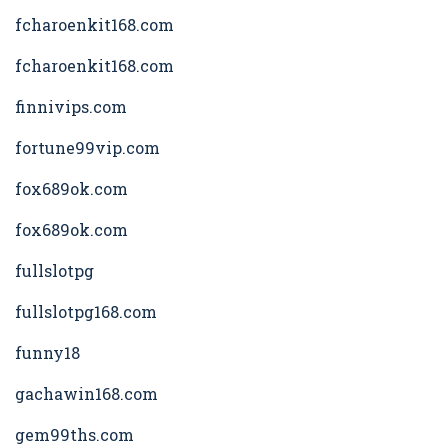
fcharoenkit168.com
fcharoenkit168.com
finnivips.com
fortune99vip.com
fox689ok.com
fox689ok.com
fullslotpg
fullslotpg168.com
funny18
gachawin168.com
gem99ths.com