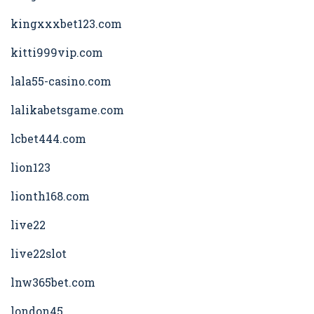
kingxxxbet123.com
kitti999vip.com
lala55-casino.com
lalikabetsgame.com
lcbet444.com
lion123
lionth168.com
live22
live22slot
lnw365bet.com
london45