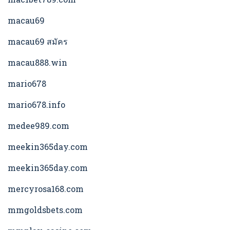
macau69
macau69 สมัคร
macau888.win
mario678
mario678.info
medee989.com
meekin365day.com
meekin365day.com
mercyrosa168.com
mmgoldsbets.com