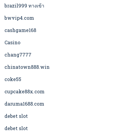
brazil999 ทางเข้า
bwvip4.com
cashgame168
Casino
chang7777
chinatown888.win
coke55
cupcake88x.com
daruma1688.com
debet slot
debet slot