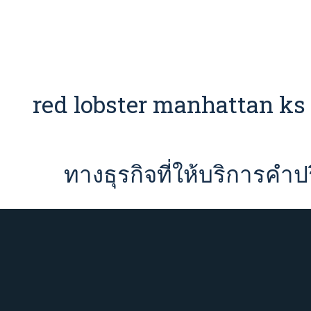
Skip
to
content
red lobster manhattan ks ผู
ทางธุรกิจที่ให้บริการค