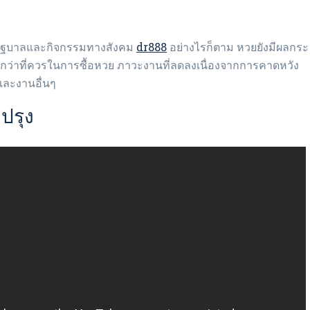
dr888
่รัฐบาลและกิจกรรมทางสังคม
อย่างไรก็ตาม หวยยังมีผลกระ
กกว่าที่ควรในการซื้อหวย ภาวะงานที่ลดลงเนื่องจากการคาดหวัง
ละงานอื่นๆ
ปรุง