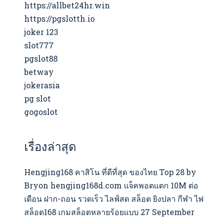
https://allbet24hr.win
https://pgslotth.io
joker 123
slot777
pgslot88
betway
jokerasia
pg slot
gogoslot
เรื่องล่าสุด
Hengjing168 คาสิโน ที่ดีที่สุด ของไทย Top 28 by
Bryon hengjing168d.com แจ็คพอตแตก 10M ต่อ
เดือน ฝาก-ถอน รวดเร็ว ไลฟ์สด สล็อต ยิงปลา กีฬา ไพ่
สล็อต168 เกมสล็อตหลายร้อยแบบ 27 September