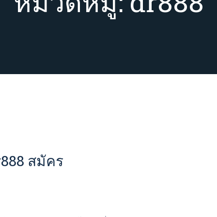
หมวดหมู่:
dr888
r888 สมัคร