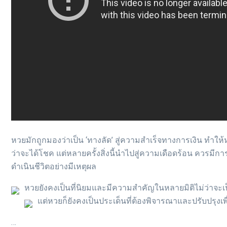
หวยมักถูกมองว่าเป็น ‘ทางลัด’ สู่ความสำเร็จทางการเงิน ทำใ
ว่าจะได้โชค แต่หลายครั้งสิ่งนี้นำไปสู่ความเดือดร้อน ควรมีก
ดำเนินชีวิตอย่างมีเหตุผล
หวยยังคงเป็นที่นิยมและมีความสำคัญในหลายมิติไม่ว่าจะเ
แต่หวยก็ยังคงเป็นประเด็นที่ต้องพิจารณาและปรับปรุง
…