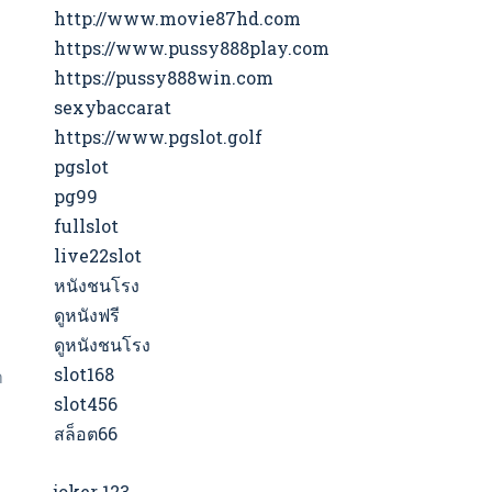
http://www.movie87hd.com
https://www.pussy888play.com
https://pussy888win.com
sexybaccarat
https://www.pgslot.golf
pgslot
pg99
fullslot
live22slot
หนังชนโรง
ดูหนังฟรี
ดูหนังชนโรง
slot168
า
slot456
สล็อต66
joker 123