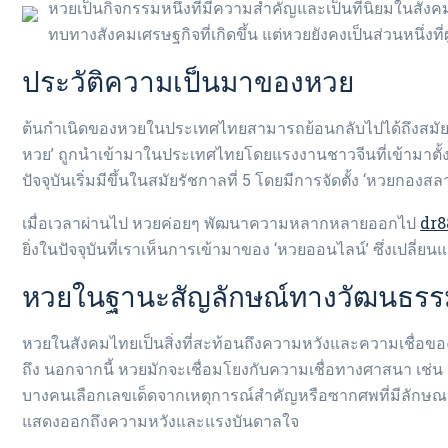
หวยเป็นกิจกรรมหนึ่งที่มีความสำคัญและเป็นที่นิยมในสั
ทบทางสังคมเศรษฐกิจที่เกิดขึ้น แต่หวยยังคงเป็นส่วนหนึ่ง
ประวัติความเป็นมาของหวย
ต้นกำเนิดของหวยในประเทศไทยสามารถย้อนกลับไปได้ถึงสมัยรัชก
หวย’ ถูกนำเข้ามาในประเทศไทยโดยแรงงานชาวจีนที่เข้ามาตั้ง
ปัจจุบันเริ่มมีขึ้นในสมัยรัชกาลที่ 5 โดยมีการจัดตั้ง ‘หวยกอง
dr8
เมื่อเวลาผ่านไป หวยค่อยๆ พัฒนาความหลากหลายออกไป
ยิ่งในปัจจุบันที่เราเห็นการเข้ามาของ ‘หวยออนไลน์’ ซึ่งเปลี่ย
หวยในฐานะสัญลักษณ์ทางวัฒนธรร
หวยในสังคมไทยเป็นสิ่งที่สะท้อนถึงความหวังและความเชื่อข
ถึง นอกจากนี้ หวยมักจะเชื่อมโยงกับความเชื่อทางศาสนา เช
บางคนเลือกเลขเด็ดจากเหตุการณ์สำคัญหรือซากศพที่มีลักษณะ
แสดงออกถึงความหวังและแรงบันดาลใจ