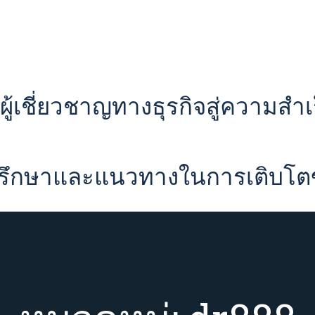
้เชี่ยวชาญทางธุรกิจสู่ความสำเร
ำปรึกษาและแนวทางในการเติบโต