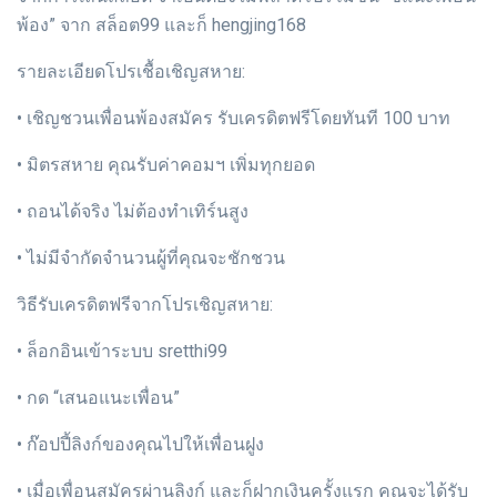
พ้อง” จาก สล็อต99 และก็ hengjing168
รายละเอียดโปรเชื้อเชิญสหาย:
• เชิญชวนเพื่อนพ้องสมัคร รับเครดิตฟรีโดยทันที 100 บาท
• มิตรสหาย คุณรับค่าคอมฯ เพิ่มทุกยอด
• ถอนได้จริง ไม่ต้องทำเทิร์นสูง
• ไม่มีจำกัดจำนวนผู้ที่คุณจะชักชวน
วิธีรับเครดิตฟรีจากโปรเชิญสหาย:
• ล็อกอินเข้าระบบ sretthi99
• กด “เสนอแนะเพื่อน”
• ก๊อปปี้ลิงก์ของคุณไปให้เพื่อนฝูง
• เมื่อเพื่อนสมัครผ่านลิงก์ และก็ฝากเงินครั้งแรก คุณจะได้รับ