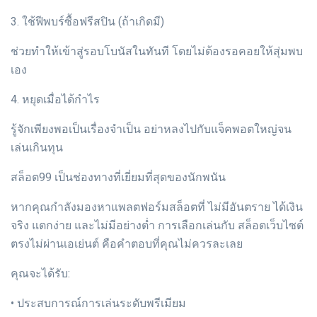
3. ใช้ฟีพบร์ซื้อฟรีสปิน (ถ้าเกิดมี)
ช่วยทำให้เข้าสู่รอบโบนัสในทันที โดยไม่ต้องรอคอยให้สุ่มพบ
เอง
4. หยุดเมื่อได้กำไร
รู้จักเพียงพอเป็นเรื่องจำเป็น อย่าหลงไปกับแจ็คพอตใหญ่จน
เล่นเกินทุน
สล็อต99 เป็นช่องทางที่เยี่ยมที่สุดของนักพนัน
หากคุณกำลังมองหาแพลตฟอร์มสล็อตที่ ไม่มีอันตราย ได้เงิน
จริง แตกง่าย และไม่มีอย่างต่ำ การเลือกเล่นกับ สล็อตเว็บไซต์
ตรงไม่ผ่านเอเย่นต์ คือคำตอบที่คุณไม่ควรละเลย
คุณจะได้รับ:
• ประสบการณ์การเล่นระดับพรีเมียม