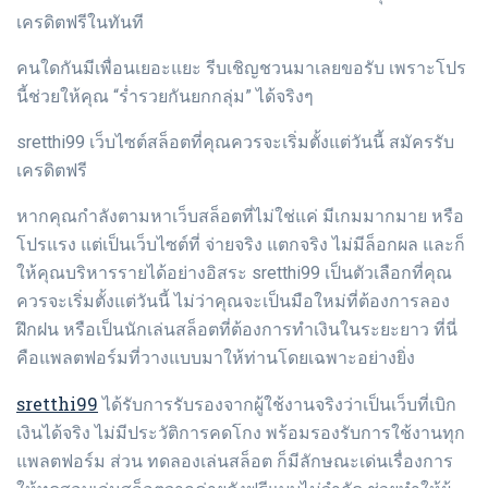
เครดิตฟรีในทันที
คนใดกันมีเพื่อนเยอะแยะ รีบเชิญชวนมาเลยขอรับ เพราะโปร
นี้ช่วยให้คุณ “ร่ำรวยกันยกกลุ่ม” ได้จริงๆ
sretthi99 เว็บไซต์สล็อตที่คุณควรจะเริ่มตั้งแต่วันนี้ สมัครรับ
เครดิตฟรี
หากคุณกำลังตามหาเว็บสล็อตที่ไม่ใช่แค่ มีเกมมากมาย หรือ
โปรแรง แต่เป็นเว็บไซต์ที่ จ่ายจริง แตกจริง ไม่มีล็อกผล และก็
ให้คุณบริหารรายได้อย่างอิสระ sretthi99 เป็นตัวเลือกที่คุณ
ควรจะเริ่มตั้งแต่วันนี้ ไม่ว่าคุณจะเป็นมือใหม่ที่ต้องการลอง
ฝึกฝน หรือเป็นนักเล่นสล็อตที่ต้องการทำเงินในระยะยาว ที่นี่
คือแพลตฟอร์มที่วางแบบมาให้ท่านโดยเฉพาะอย่างยิ่ง
sretthi99
ได้รับการรับรองจากผู้ใช้งานจริงว่าเป็นเว็บที่เบิก
เงินได้จริง ไม่มีประวัติการคดโกง พร้อมรองรับการใช้งานทุก
แพลตฟอร์ม ส่วน ทดลองเล่นสล็อต ก็มีลักษณะเด่นเรื่องการ