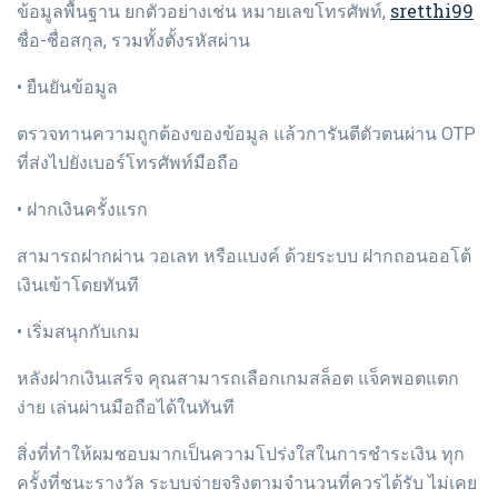
sretthi99
ข้อมูลพื้นฐาน ยกตัวอย่างเช่น หมายเลขโทรศัพท์,
ชื่อ-ชื่อสกุล, รวมทั้งตั้งรหัสผ่าน
• ยืนยันข้อมูล
ตรวจทานความถูกต้องของข้อมูล แล้วการันตีตัวตนผ่าน OTP
ที่ส่งไปยังเบอร์โทรศัพท์มือถือ
• ฝากเงินครั้งแรก
สามารถฝากผ่าน วอเลท หรือแบงค์ ด้วยระบบ ฝากถอนออโต้
เงินเข้าโดยทันที
• เริ่มสนุกกับเกม
หลังฝากเงินเสร็จ คุณสามารถเลือกเกมสล็อต แจ็คพอตแตก
ง่าย เล่นผ่านมือถือได้ในทันที
สิ่งที่ทำให้ผมชอบมากเป็นความโปร่งใสในการชำระเงิน ทุก
ครั้งที่ชนะรางวัล ระบบจ่ายจริงตามจำนวนที่ควรได้รับ ไม่เคย