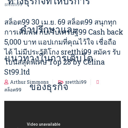
ทางธุรกิจที่ให้บริการ
sretthi99
สล็อต99 30 เม.ย. 69 สล็อต99 สนุกทุก
คำปรึกษาและ
การเดิมพัน กับเว็บเศรษฐี99 Cash back
5,000 บาท แอปเกมที่คุณไว้ใจ เชื่อถือ
ได้ ไม่มีประวัติโกง sretthi99 สมัคร รับ
แนวทางในการเติบโต
โบนัสสุดพิเศษ Top 28 by Celina
St99.ltd
Arthur Simmons
sretthi99
ของธุรกิจ
สล็อต99