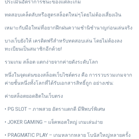
ประเมินอัตราการชนะของแต่ละเกม
ทดสอบเคล็ดลับหรือสูตรสล็อตใหม่ๆโดยไม่ต้องเสี่ยงเงิน
เหมาะกับมือใหม่ที่อยากฝึกฝนความชำนิชำนาญก่อนเล่นจริง
บางเว็บยังให้ เครดิตฟรีสำหรับทดสอบเล่น โดยไม่ต้องลง
ทะเบียนเป็นสมาชิกอีกด้วย!
รวมเกม สล็อต แตกง่ายจากค่ายดังระดับโลก
หนึ่งในจุดเด่นของสล็อตเว็บไซต์ตรง คือ การรวบรวมเกมจาก
ค่ายชั้นหนึ่งทั้งโลกที่ได้รับเอกสารสิทธิ์ถูก อย่างเช่น:
ค่ายสล็อตยอดฮิตในเว็บตรง
• PG SLOT – ภาพสวย อัตราแตกดี มีฟีพบร์พิเศษ
• JOKER GAMING – แจ็คพอตใหญ่ เกมเล่นง่าย
• PRAGMATIC PLAY – เกมหลากหลาย โบนัสใหญ่หลายครั้ง