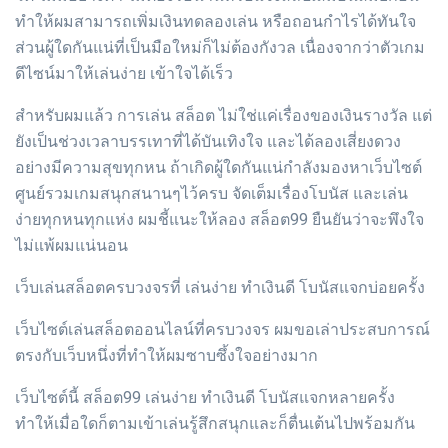
ทำให้ผมสามารถเพิ่มเงินทดลองเล่น หรือถอนกำไรได้ทันใจ
ส่วนผู้ใดกันแน่ที่เป็นมือใหม่ก็ไม่ต้องกังวล เนื่องจากว่าตัวเกม
ดีไซน์มาให้เล่นง่าย เข้าใจได้เร็ว
สำหรับผมแล้ว การเล่น สล็อต ไม่ใช่แค่เรื่องของเงินรางวัล แต่
ยังเป็นช่วงเวลาบรรเทาที่ได้บันเทิงใจ และได้ลองเสี่ยงดวง
อย่างมีความสุขทุกหน ถ้าเกิดผู้ใดกันแน่กำลังมองหาเว็บไซต์
ศูนย์รวมเกมสนุกสนานๆไว้ครบ จัดเต็มเรื่องโบนัส และเล่น
ง่ายทุกหนทุกแห่ง ผมชี้แนะให้ลอง สล็อต99 ยืนยันว่าจะพึงใจ
ไม่แพ้ผมแน่นอน
เว็บเล่นสล็อตครบวงจรที่ เล่นง่าย ทำเงินดี โบนัสแจกบ่อยครั้ง
เว็บไซต์เล่นสล็อตออนไลน์ที่ครบวงจร ผมขอเล่าประสบการณ์
ตรงกับเว็บหนึ่งที่ทำให้ผมซาบซึ้งใจอย่างมาก
เว็บไซต์นี้ สล็อต99 เล่นง่าย ทำเงินดี โบนัสแจกหลายครั้ง
ทำให้เมื่อใดก็ตามเข้าเล่นรู้สึกสนุกและก็ตื่นเต้นไปพร้อมกัน