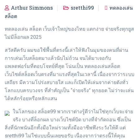
Arthur Simmons
sretthi99
ทดลองเล่น
สล็อต
ทดลองเล่น สล็อต เว็บเจ้าใหญ่ของไทย แตกง่าย จ่ายจริงทุกยูส
ไม่มีล็อกผล 2025
สวัสดีครับ ผมขอใช้พื้นที่ตรงนี้เล่าให้ฟังในมุมของคนที่ผ่าน
การเล่นเว็บสล็อตมาแล้วนับไม่ถ้วน จนได้มาเจอกับ
แพลตฟอร์มที่ตอบโจทย์ที่สุด โน่นเป็น ทดลองเล่นสล็อต
เว็บไซต์สล็อตเว็บตรงที่มาแรงที่สุดในเวลานี้ เนื่องจากว่าระบบ
เสถียร มีความโปร่งสบายใส และก็เปิดให้เล่นจากค่ายดังทั่ว
โลกแบบครบวงจร ที่สำคัญเป็น “จ่ายจริง” ทุกยอด ไม่ว่าจะเล่น
ได้หลักร้อยหรือหลักแสน
ในโลกของ สล็อต99 พวกเราต่างรู้ดีว่าไม่ใช่ทุกเว็บจะจ่าย
จริง บางที่ล็อกผล บางเว็บไซต์บิด บางที่จำกัดถอน ซึ่งเป็น
สิ่งที่นักพนันอีกทั้งมือใหม่รวมทั้งมืออาชีพพึงระวังให้ดี แต่
sretthi99 ไม่ใช่แบบนั้นเลยขอรับ เนื่องจากว่าตรงนี้ให้คุณ