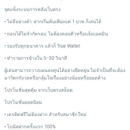
จุดแข็งระบบการคลังเว็บตรง
• ไม่มีอย่างต่ำ: ฝากเริ่มต้นเพียงแค่ 1 บาท ก็เล่นได้
• ถอนได้ไม่จำกัดรอบ: ไม่ต้องคอยคิวหรือแจ้งแอดมิน
• รองรับทุกธนาคาร แล้วก็ True Wallet
• ทำรายการข้างใน 5–30 วินาที
ผู้เล่นสามารถวางแผนลงทุนได้อย่างยืดหยุ่น ไม่จำเป็นที่จะต้อง
มาวิตกกังวลหรือกลุ้มใจเรื่องอย่างน้อยหรือยอดค้าง
โปรโมชั่นสุดคุ้ม จากเว็บตรงสล็อต
โปรโมชั่นยอดนิยม
• เครดิตฟรีไม่ต้องฝาก สำหรับสมาชิกใหม่
• โบนัสฝากครั้งแรก 100%