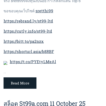
จริง sretthi99ลงทุนงบน้อย กำไรหลักแสน Top 6
sretthi99
ขอขอบคุณเว็ปไซต์
https://rebrand.ly/st99-ltd
https://cutly.info/st99-ltd
https://bitt.to/pa2nzx
https://shorturl.asia/b8RBF
https://t.co/PYEtyLMeAl
…
Read More
สล็อต St99a.com 11 October 25