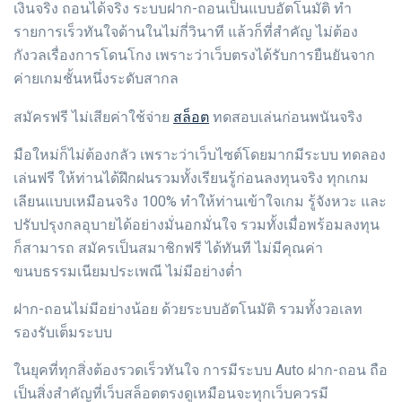
เงินจริง ถอนได้จริง ระบบฝาก-ถอนเป็นแบบอัตโนมัติ ทำ
รายการเร็วทันใจด้านในไม่กี่วินาที แล้วก็ที่สำคัญ ไม่ต้อง
กังวลเรื่องการโดนโกง เพราะว่าเว็บตรงได้รับการยืนยันจาก
ค่ายเกมชั้นหนึ่งระดับสากล
สล็อต
สมัครฟรี ไม่เสียค่าใช้จ่าย
ทดสอบเล่นก่อนพนันจริง
มือใหม่ก็ไม่ต้องกลัว เพราะว่าเว็บไซต์โดยมากมีระบบ ทดลอง
เล่นฟรี ให้ท่านได้ฝึกฝนรวมทั้งเรียนรู้ก่อนลงทุนจริง ทุกเกม
เลียนแบบเหมือนจริง 100% ทำให้ท่านเข้าใจเกม รู้จังหวะ และ
ปรับปรุงกลอุบายได้อย่างมั่นอกมั่นใจ รวมทั้งเมื่อพร้อมลงทุน
ก็สามารถ สมัครเป็นสมาชิกฟรี ได้ทันที ไม่มีคุณค่า
ขนบธรรมเนียมประเพณี ไม่มีอย่างต่ำ
ฝาก-ถอนไม่มีอย่างน้อย ด้วยระบบอัตโนมัติ รวมทั้งวอเลท
รองรับเต็มระบบ
ในยุคที่ทุกสิ่งต้องรวดเร็วทันใจ การมีระบบ Auto ฝาก-ถอน ถือ
เป็นสิ่งสำคัญที่เว็บสล็อตตรงดูเหมือนจะทุกเว็บควรมี