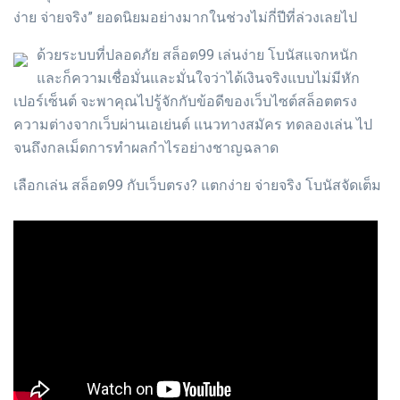
ง่าย จ่ายจริง” ยอดนิยมอย่างมากในช่วงไม่กี่ปีที่ล่วงเลยไป
ด้วยระบบที่ปลอดภัย สล็อต99 เล่นง่าย โบนัสแจกหนัก
และก็ความเชื่อมั่นและมั่นใจว่าได้เงินจริงแบบไม่มีหัก
เปอร์เซ็นต์ จะพาคุณไปรู้จักกับข้อดีของเว็บไซต์สล็อตตรง
ความต่างจากเว็บผ่านเอเย่นต์ แนวทางสมัคร ทดลองเล่น ไป
จนถึงกลเม็ดการทำผลกำไรอย่างชาญฉลาด
เลือกเล่น สล็อต99 กับเว็บตรง? แตกง่าย จ่ายจริง โบนัสจัดเต็ม