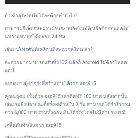
ถ้าเข้าสู่ระบบไม่ได้จะต้องทำยังไง?
สามารถรีเซ็ตรหัสผ่านผ่านระบบอัตโนมัติ หรือติดต่อแอดไม่
นทางแชทสดได้ตลอด 24 ชม.
เล่นบนโทรศัพท์เคลื่อนที่สะดวกหรือเปล่า?
สะดวกมากมาย รองรับทั้ง iOS แล้วก็ Android ไม่ต้องโหลด
แอป
แบบอย่างผู้ใช้จริงที่สร้างรายได้จาก ssc915
คุณนฤดม เริ่มด้วย ssc915 เครดิตฟรี 100 บาท หลังจากนั้น
เล่นเกมยิงปลาและก็สล็อตด้านใน 3 วัน สามารถได้กำไรรวม
กว่า 6,800 บาท รวมทั้งถอนเงินได้จริงโดยไม่มีค่าประเพณี
เคล็ดลับทำเงินจาก ssc915