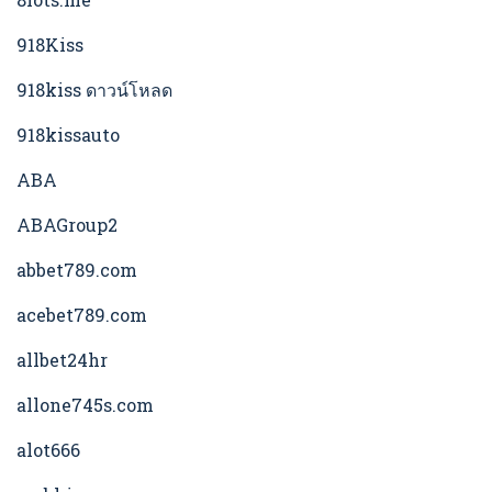
918Kiss
918kiss ดาวน์โหลด
918kissauto
ABA
ABAGroup2
abbet789.com
acebet789.com
allbet24hr
allone745s.com
alot666