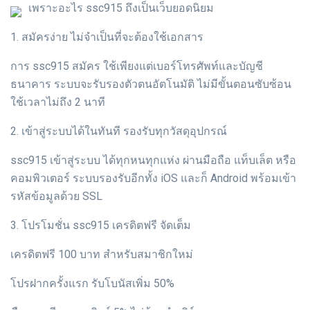
เพราะอะไร ssc915 ถึงเป็นเว็บยอดนิยม
1. สมัครง่าย ไม่จำเป็นที่จะต้องใช้เอกสาร
การ ssc915 สมัคร ใช้เพียงแต่เบอร์โทรศัพท์และบัญชี
ธนาคาร ระบบจะรับรองตัวตนอัตโนมัติ ไม่มีขั้นตอนซับซ้อน
ใช้เวลาไม่ถึง 2 นาที
2. เข้าสู่ระบบได้ในทันที รองรับทุกวัสดุอุปกรณ์
ssc915 เข้าสู่ระบบ ได้ทุกหนทุกแห่ง ผ่านมือถือ แท็บเล็ต หรือ
คอมพิวเตอร์ ระบบรองรับอีกทั้ง iOS และก็ Android พร้อมเข้า
รหัสข้อมูลด้วย SSL
3. โปรโมชั่น ssc915 เครดิตฟรี จัดเต็ม
เครดิตฟรี 100 บาท สำหรับสมาชิกใหม่
โปรฝากครั้งแรก รับโบนัสเพิ่ม 50%