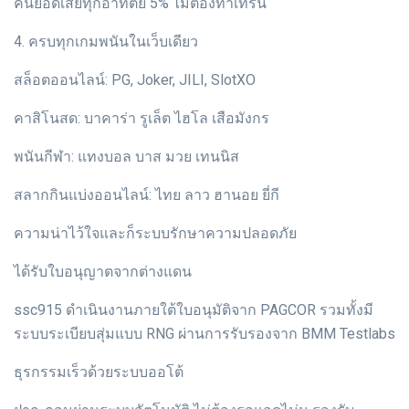
คืนยอดเสียทุกอาทิตย์ 5% ไม่ต้องทำเทิร์น
4. ครบทุกเกมพนันในเว็บเดียว
สล็อตออนไลน์: PG, Joker, JILI, SlotXO
คาสิโนสด: บาคาร่า รูเล็ต ไฮโล เสือมังกร
พนันกีฬา: แทงบอล บาส มวย เทนนิส
สลากกินแบ่งออนไลน์: ไทย ลาว ฮานอย ยี่กี
ความน่าไว้ใจและก็ระบบรักษาความปลอดภัย
ได้รับใบอนุญาตจากต่างแดน
ssc915 ดำเนินงานภายใต้ใบอนุมัติจาก PAGCOR รวมทั้งมี
ระบบระเบียบสุ่มแบบ RNG ผ่านการรับรองจาก BMM Testlabs
ธุรกรรมเร็วด้วยระบบออโต้