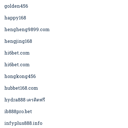
golden456
happy168
hengheng9899.com
hengjing168
hi6bet.com
hi6bet.com
hongkong456
hubbet168.com
hydra888 เครดิตฟรี
ib888pro.bet
infyplus888.info