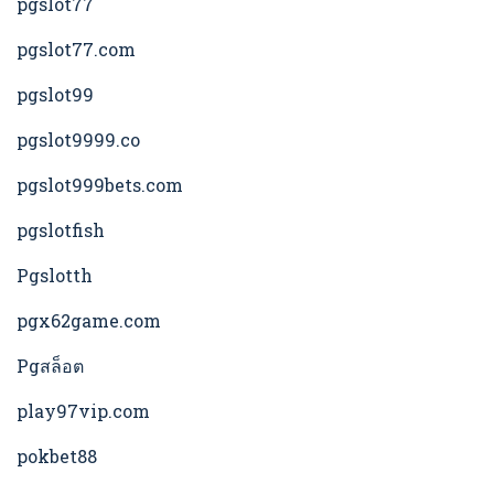
pgslot77
pgslot77.com
pgslot99
pgslot9999.co
pgslot999bets.com
pgslotfish
Pgslotth
pgx62game.com
Pgสล็อต
play97vip.com
pokbet88