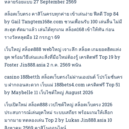
หลายร้อยแบบ 27 September 2569
สล็อตเว็บตรง คาสิโนครบทุกค่าย เข้าเล่นง่าย ฟีลดี Top 84
by Gail Tangtem168e.com ชวนเพื่อนรับ 100 เล่นลื่น ไม่มี
สะดุด คัดมาแล้ว เล่นได้ทุกเกม สล็อต168 เข้าให้ทัน ก่อน
รางวัลหลุดมือ 12 กรกฎา 69
เว็บใหญ่ สล็อต888 webใหญ่ เจาะลึก สล็อต เกมยอดฮิตแห่ง
ยุค พร้อมวิธีเล่นและสิ่งที่มือใหม่ต้องรู้ เครดิตฟรี Top 19 by
Foster Jin888.asia 2 ก.ค. 2569 พนัน
casino 188betth สล็อตเว็บตรงไม่ผ่านเอเย่นต์ โปรโมชั่นคร
บ ฝากถอนสะดวก เว็บแม่ 188bets4.com เครดิตฟรี Top 51
by Maybelle 11 เว็บไซต์ใหญ่ August 2026
เว็บเปิดใหม่ สล็อต888 เวปไซต์ใหญ่ สล็อตเว็บตรง 2026
ประสบการณ์เล่นยุคใหม่ ระบบเสถียร พร้อมเกมให้เลือก
มากมาย ทดลองเล่น Top 2 by Lukas Jin888.asia 10
สิงหาคม 2569 คาสิโนออนไลน์