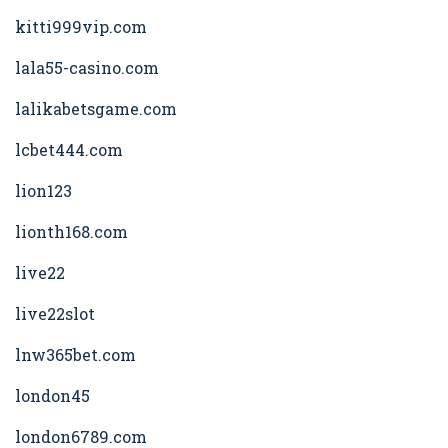
kitti999vip.com
lala55-casino.com
lalikabetsgame.com
lcbet444.com
lion123
lionth168.com
live22
live22slot
lnw365bet.com
london45
london6789.com