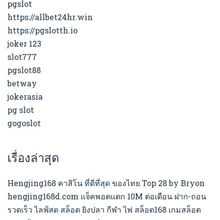
pgslot
https://allbet24hr.win
https://pgslotth.io
joker 123
slot777
pgslot88
betway
jokerasia
pg slot
gogoslot
เรื่องล่าสุด
Hengjing168 คาสิโน ที่ดีที่สุด ของไทย Top 28 by Bryon
hengjing168d.com แจ็คพอตแตก 10M ต่อเดือน ฝาก-ถอน
รวดเร็ว ไลฟ์สด สล็อต ยิงปลา กีฬา ไพ่ สล็อต168 เกมสล็อต