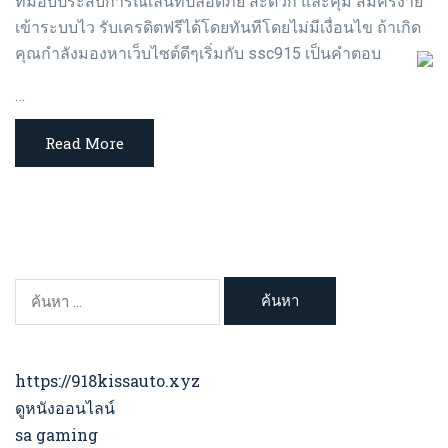
ที่มอบประสบการณ์เล่นที่ปลอดภัย สะดวก และคุ้ม สมัครง่าย
เข้าระบบไว รับเครดิตฟรีได้โดยทันทีโดยไม่มีเงื่อนไข ถ้าเกิด
คุณกำลังมองหาเว็บไซต์ดีๆเริ่มกับ ssc915 เป็นคำตอบ
…
Read More
ค้นหา
สำหรับ:
https://918kissauto.xyz
ดูหนังออนไลน์
sa gaming