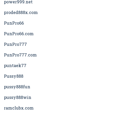
power999.net
proded888x.com
PunPro66
PunPro66.com
PunPro777
PunPro777.com
puntaek77
Pussy888
pussy888fun
pussy888win
ramclubx.com