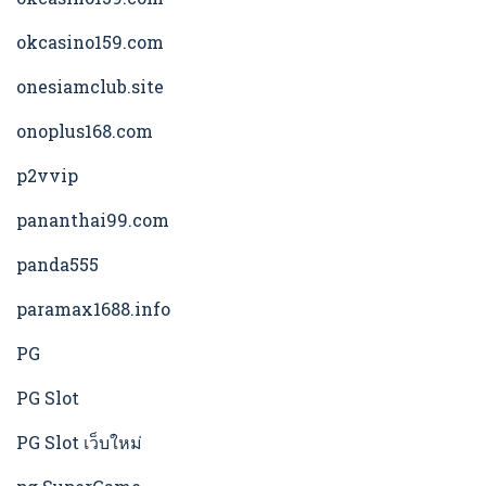
okcasino159.com
onesiamclub.site
onoplus168.com
p2vvip
pananthai99.com
panda555
paramax1688.info
PG
PG Slot
PG Slot เว็บใหม่