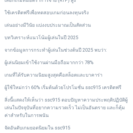
เลือกเกมที่มีอัตราการจ่าย (RTP) สูง
ใช้เครดิตฟรีเพื่อทดสอบเกมก่อนลงทุนจริง
เล่นอย่างมีวินัย แบ่งงบประมาณเป็นสัดส่วน
บทวิเคราะห์แนวโน้มผู้เล่นในปี 2025
จากข้อมูลการกระทำผู้เล่นในช่วงต้นปี 2025 พบว่า:
ผู้เล่นนิยมเข้าใช้งานผ่านมือถือมากกว่า 78%
เกมที่ได้รับความนิยมสูงสุดคือสล็อตและบาคาร่า
ผู้ใช้ใหม่กว่า 60% เริ่มต้นด้วยโปรโมชั่น ssc915 เครดิตฟรี
สิ่งนี้แสดงให้เห็นว่า ssc915 ตอบปัญหาความประพฤติปฏิบัติผู้
เล่นในปัจจุบันที่อยากความรวดเร็ว ไม่เป็นอันตราย และก็คุ้ม
ค่าสำหรับในการพนัน
จัดอันดับเกมยอดนิยมใน ssc915