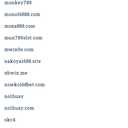
monkey789
mono16888.com
moza888.com
mun789slot.com
mwin9s.com
nakoya1688.site
nbwin.me
niseko168bet.com
no1huay
no1huay.com
okc4