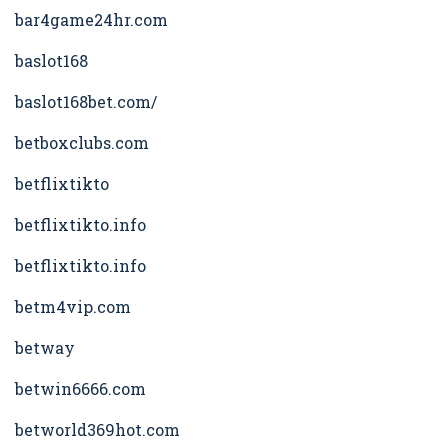
bar4game24hr.com
baslot168
baslot168bet.com/
betboxclubs.com
betflixtikto
betflixtikto.info
betflixtikto.info
betm4vip.com
betway
betwin6666.com
betworld369hot.com