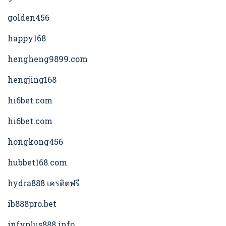
golden456
happy168
hengheng9899.com
hengjing168
hi6bet.com
hi6bet.com
hongkong456
hubbet168.com
hydra888 เครดิตฟรี
ib888pro.bet
infyplus888.info