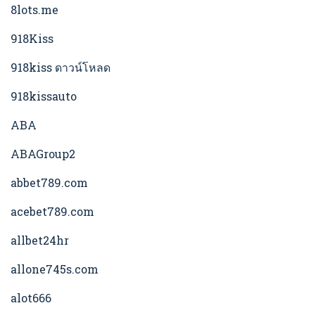
8lots.me
918Kiss
918kiss ดาวน์โหลด
918kissauto
ABA
ABAGroup2
abbet789.com
acebet789.com
allbet24hr
allone745s.com
alot666