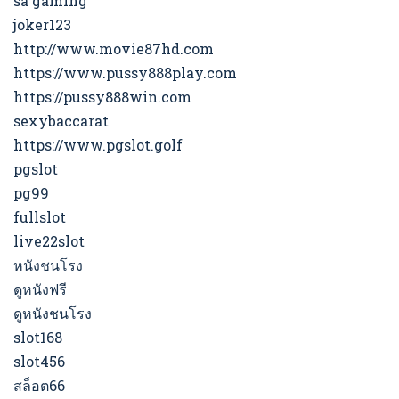
sa gaming
joker123
http://www.movie87hd.com
https://www.pussy888play.com
https://pussy888win.com
sexybaccarat
https://www.pgslot.golf
pgslot
pg99
fullslot
live22slot
หนังชนโรง
ดูหนังฟรี
ดูหนังชนโรง
slot168
slot456
สล็อต66