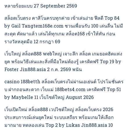
หลายร้อยแบบ 27 September 2569
สล็อตเว็บตรง คาสิโนครบทุกค่าย เข้าเล่นง่าย ฟีลดี Top 84
by Gail Tangtem168e.com ชวนเพื่อนรับ 100 เล่นลื่น ไม่มี
สะดุด คัดมาแล้ว เล่นได้ทุกเกม สล็อต168 เข้าให้ทัน ก่อน
รางวัลหลุดมือ 12 กรกฎา 69
เว็บใหญ่ สล็อต888 webใหญ่ เจาะลึก สล็อต เกมยอดฮิตแห่ง
ยุค พร้อมวิธีเล่นและสิ่งที่มือใหม่ต้องรู้ เครดิตฟรี Top 19 by
Foster Jin888.asia 2 ก.ค. 2569 พนัน
casino 188betth สล็อตเว็บตรงไม่ผ่านเอเย่นต์ โปรโมชั่นคร
บ ฝากถอนสะดวก เว็บแม่ 188bets4.com เครดิตฟรี Top 51
by Maybelle 11 เว็บไซต์ใหญ่ August 2026
เว็บเปิดใหม่ สล็อต888 เวปไซต์ใหญ่ สล็อตเว็บตรง 2026
ประสบการณ์เล่นยุคใหม่ ระบบเสถียร พร้อมเกมให้เลือก
มากมาย ทดลองเล่น Top 2 by Lukas Jin888.asia 10