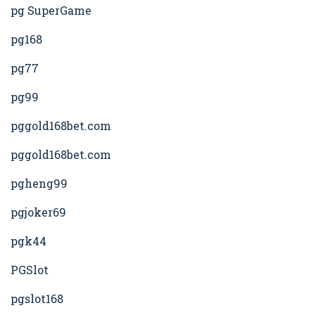
pg SuperGame
pg168
pg77
pg99
pggold168bet.com
pggold168bet.com
pgheng99
pgjoker69
pgk44
PGSlot
pgslot168