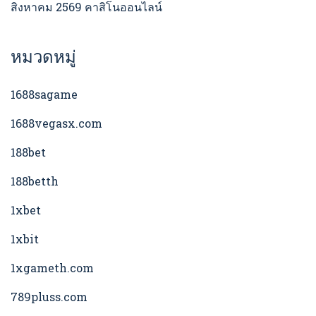
สิงหาคม 2569 คาสิโนออนไลน์
หมวดหมู่
1688sagame
1688vegasx.com
188bet
188betth
1xbet
1xbit
1xgameth.com
789pluss.com