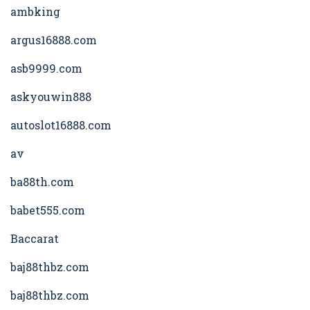
ambking
argus16888.com
asb9999.com
askyouwin888
autoslot16888.com
av
ba88th.com
babet555.com
Baccarat
baj88thbz.com
baj88thbz.com