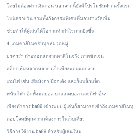
โดยไม่ต้องฝากเงินก่อน นอกจากนี้ยังมีโปรโมชั่นฝากครั้งแรก
โบนัสรายวัน รวมทั้งกิจกรรมพิเศษที่มอบรางวัลเพิ่ม
ช่วยทำให้ผู้เล่นได้โอกาสทำกำไรมากยิ่งขึ้น
4. เกมคาสิโนครบทุกหมวดหมู่
บาคาร่า ถ่ายทอดสดจากคาสิโนจริง ภาพชัดเจน
สล็อต ธีมหลากหลาย แจ็กเพียงพอตแตกง่าย
เกมไพ่ เช่น เสือมังกร ป๊อกเด้ง และก็แบล็กแจ็ก
พนันกีฬา อีกทั้งฟุตบอล บาสเกตบอล และกีฬาอื่นๆ
เพียงทำการ ba88 เข้าระบบ ผู้เล่นก็สามารถเข้าถึงเกมคาสิโนท
ตอบโจทย์ทุกความต้องการในเว็บเดียว
วิธีการใช้งาน ba88 สำหรับผู้เล่นใหม่