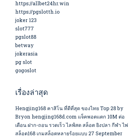
https://allbet24hr.win
https://pgslotth.io
joker 123
slot777
pgslot88
betway
jokerasia
pg slot
gogoslot
เรื่องล่าสุด
Hengjing168 คาสิโน ที่ดีที่สุด ของไทย Top 28 by
Bryon hengjing168d.com แจ็คพอตแตก 10M ต่อ
เดือน ฝาก-ถอน รวดเร็ว ไลฟ์สด สล็อต ยิงปลา กีฬา ไพ่
สล็อต168 เกมสล็อตหลายร้อยแบบ 27 September