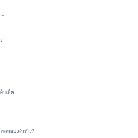
าน
น
ท็บเล็ต
ช้ทดสอบเล่นทันที