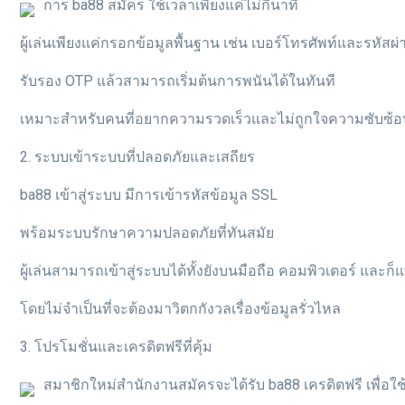
การ ba88 สมัคร ใช้เวลาเพียงแค่ไม่กี่นาที
ผู้เล่นเพียงแค่กรอกข้อมูลพื้นฐาน เช่น เบอร์โทรศัพท์และรหัสผ่
รับรอง OTP แล้วสามารถเริ่มต้นการพนันได้ในทันที
เหมาะสำหรับคนที่อยากความรวดเร็วและไม่ถูกใจความซับซ้อ
2. ระบบเข้าระบบที่ปลอดภัยและเสถียร
ba88 เข้าสู่ระบบ มีการเข้ารหัสข้อมูล SSL
พร้อมระบบรักษาความปลอดภัยที่ทันสมัย
ผู้เล่นสามารถเข้าสู่ระบบได้ทั้งยังบนมือถือ คอมพิวเตอร์ และก็แ
โดยไม่จำเป็นที่จะต้องมาวิตกกังวลเรื่องข้อมูลรั่วไหล
3. โปรโมชั่นและเครดิตฟรีที่คุ้ม
สมาชิกใหม่สำนักงานสมัครจะได้รับ ba88 เครดิตฟรี เพื่อใ