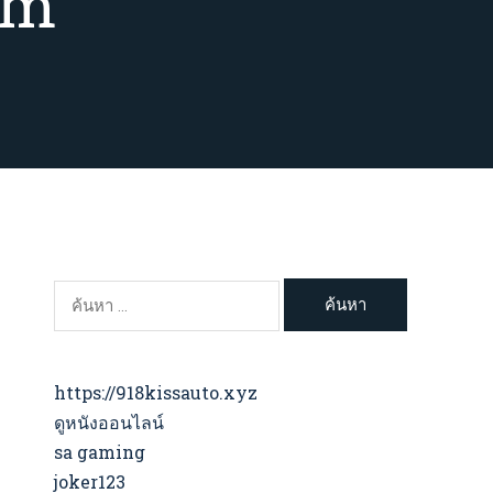
om
ค้นหา
สำหรับ:
https://918kissauto.xyz
ดูหนังออนไลน์
sa gaming
joker123