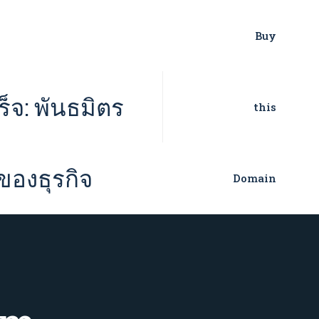
Buy
็จ: พันธมิตร
this
ของธุรกิจ
Domain