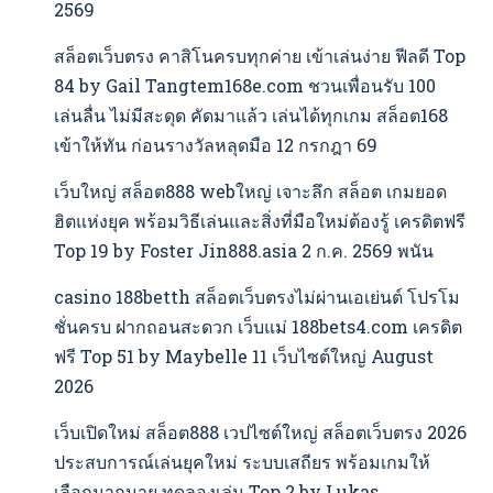
2569
สล็อตเว็บตรง คาสิโนครบทุกค่าย เข้าเล่นง่าย ฟีลดี Top
84 by Gail Tangtem168e.com ชวนเพื่อนรับ 100
เล่นลื่น ไม่มีสะดุด คัดมาแล้ว เล่นได้ทุกเกม สล็อต168
เข้าให้ทัน ก่อนรางวัลหลุดมือ 12 กรกฎา 69
เว็บใหญ่ สล็อต888 webใหญ่ เจาะลึก สล็อต เกมยอด
ฮิตแห่งยุค พร้อมวิธีเล่นและสิ่งที่มือใหม่ต้องรู้ เครดิตฟรี
Top 19 by Foster Jin888.asia 2 ก.ค. 2569 พนัน
casino 188betth สล็อตเว็บตรงไม่ผ่านเอเย่นต์ โปรโม
ชั่นครบ ฝากถอนสะดวก เว็บแม่ 188bets4.com เครดิต
ฟรี Top 51 by Maybelle 11 เว็บไซต์ใหญ่ August
2026
เว็บเปิดใหม่ สล็อต888 เวปไซต์ใหญ่ สล็อตเว็บตรง 2026
ประสบการณ์เล่นยุคใหม่ ระบบเสถียร พร้อมเกมให้
เลือกมากมาย ทดลองเล่น Top 2 by Lukas