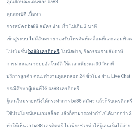
คุณลักษณะเด่นของ ba88
คุณสมบัติ เนื้อหา
การสมัคร ba88 สมัคร ง่าย เร็ว ไม่เกิน 3 นาที
เข้าสู่ระบบ ไม่มีอันตราย รองรับโทรศัพท์เคลื่อนที่และคอมพิวเ
ba88 เครดิตฟรี
โปรโมชั่น
, โบนัสฝาก, กิจกรรมรายสัปดาห์
การฝากถอน ระบบอัตโนมัติ ใช้เวลาเพียงแต่ 30 วินาที
บริการลูกค้า คณะทำงานดูแลตลอด 24 ชั่วโมง ผ่าน Live Chat 
กรณีศึกษาผู้เล่นที่ใช้ ba88 เครดิตฟรี
ผู้เล่นใหม่รายหนึ่งได้กระทำการ ba88 สมัคร แล้วก็รับเครดิตฟ
ใช้ประโยชน์เล่นเกมสล็อต แล้วก็สามารถทำกำไรได้มากกว่า 
ทำให้เห็นว่า ba88 เครดิตฟรี ไม่เพียงช่วยทำให้ผู้เล่นเริ่มได้ง่าย