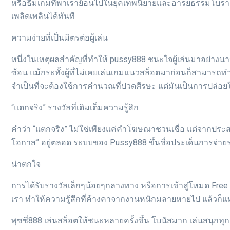
หรือธีมเกมที่พาเราย้อนไปในยุคเทพนิยายและอารยธรรมโบร
เพลิดเพลินได้ทันที
ความง่ายที่เป็นมิตรต่อผู้เล่น
หนึ่งในเหตุผลสำคัญที่ทำให้ pussy888 ชนะใจผู้เล่นมาอย่างนา
ซ้อน แม้กระทั้งผู้ที่ไม่เคยเล่นเกมแนวสล็อตมาก่อนก็สามารถท
จำเป็นที่จะต้องใช้การคำนวณที่ปวดศีรษะ แต่มันเป็นการปล่อยใ
“แตกจริง” รางวัลที่เติมเต็มความรู้สึก
คำว่า “แตกจริง” ไม่ใช่เพียงแค่คำโฆษณาชวนเชื่อ แต่จากประส
โอกาส” อยู่ตลอด ระบบของ Pussy888 ขึ้นชื่อประเด็นการจ่ายรา
น่าตกใจ
การได้รับรางวัลเล็กๆน้อยๆกลางทาง หรือการเข้าสู่โหมด Fre
เรา ทำให้ความรู้สึกที่ค้างคาจากงานหนักมลายหายไป แล้วก็แทน
พุซซี่888 เล่นสล็อตให้ชนะหลายครั้งขึ้น โบนัสมาก เล่นสนุกทุ