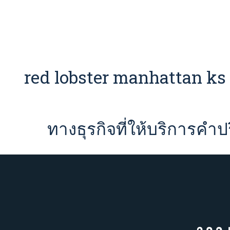
Skip
to
content
red lobster manhattan ks ผู
ทางธุรกิจที่ให้บริการค