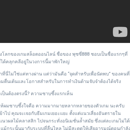
งโลกของเกมสล็อตออนไลน์ ชื่อของ พุซซี่888 ชอบเป็นชื่อแรกๆที่
ได้คลุกคลีอยู่ในวงการนี้มาพักใหญ่
ที่นี่ไม่ใช่แค่ทางผ่าน แต่ว่ามันคือ “จุดสำหรับเพื่อนัดพบ” ของคนที่
ามตื่นเต้นและโอกาสสำหรับในการทำเงินด้ามจับจำต้องได้จริง
เป็นต้องตรงนี้? ความซาบซึ้งแรกเห็น
ำให้ผมซาบซึ้งใจคือ ความมากมายหลากหลายของตัวเกม นะครับ
นเข้าไป คุณจะเจอกับธีมเกมเยอะแยะ ตั้งแต่แนวเสี่ยงอันตรายใน
นวผลไม้คลาสสิก ไปจนกระทั่งอนิเมชั่นล้ำสมัย ซึ่งแต่ละเกมไม่ได้
 แม้กระนั้นมากับระบบที่ลื่นไหล ไม่มีสะดุดให้เสียอารมณ์ตอนกำลั