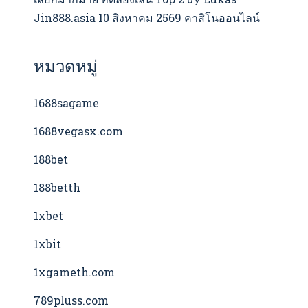
Jin888.asia 10 สิงหาคม 2569 คาสิโนออนไลน์
หมวดหมู่
1688sagame
1688vegasx.com
188bet
188betth
1xbet
1xbit
1xgameth.com
789pluss.com