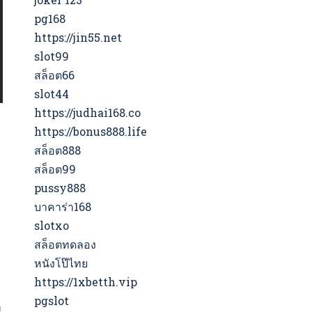
pg168
https://jin55.net
slot99
สล็อต66
slot44
https://judhai168.co
https://bonus888.life
สล็อต888
สล็อต99
pussy888
บาคาร่า168
slotxo
สล็อตทดลอง
หนังโป๊ไทย
https://1xbetth.vip
pgslot
ง