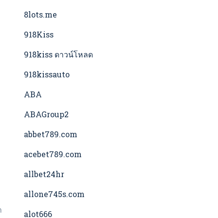
8lots.me
918Kiss
918kiss ดาวน์โหลด
918kissauto
ABA
ABAGroup2
abbet789.com
acebet789.com
allbet24hr
allone745s.com
า
alot666