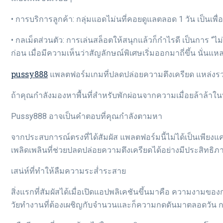
• การบริการลูกค้า: กลุ่มแอดไม่นที่คอยดูแลตลอด 1 วัน เป็นเพื่อ
• กลเม็ดส่วนตัว: การเล่นสล็อตให้สนุกแล้วก็กำไรดี เป็นการ “
ก่อน เมื่อมีความเห็นว่าสัญลักษณ์พิเศษเริ่มออกมาถี่ขึ้น นั่นแ
pussy888
แพลตฟอร์มเกมที่ปลดปล่อยความตึงเครียด แหล่งรวม
ถ้าคุณกำลังมองหาพื้นที่สำหรับพักผ่อนจากความเมื่อยล้าล้าใน
Pussy888 อาจเป็นคำตอบที่คุณกำลังตามหา
จากประสบการณ์ตรงที่ได้สัมผัส แพลตฟอร์มนี้ไม่ได้เป็นเพียงแ
เพลิดเพลินที่ช่วยปลดปล่อยความตึงเครียดได้อย่างมีประสิทธิภ
เสน่ห์ที่ทำให้ลืมความระส่ำระสาย
สิ่งแรกที่สัมผัสได้เมื่อเปิดแอปพลิเคชันขึ้นมาคือ ความงามข
วัยทำงานที่ต้องเผชิญกับจำนวนและก็ความกดดันมาตลอดวัน กา