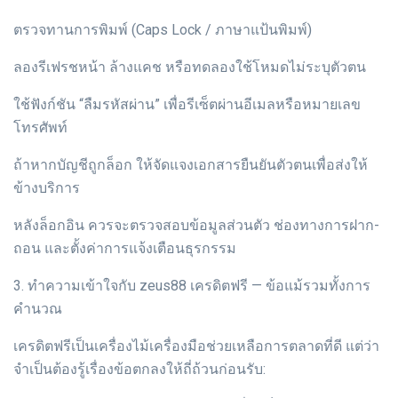
ตรวจทานการพิมพ์ (Caps Lock / ภาษาแป้นพิมพ์)
ลองรีเฟรชหน้า ล้างแคช หรือทดลองใช้โหมดไม่ระบุตัวตน
ใช้ฟังก์ชัน “ลืมรหัสผ่าน” เพื่อรีเซ็ตผ่านอีเมลหรือหมายเลข
โทรศัพท์
ถ้าหากบัญชีถูกล็อก ให้จัดแจงเอกสารยืนยันตัวตนเพื่อส่งให้
ข้างบริการ
หลังล็อกอิน ควรจะตรวจสอบข้อมูลส่วนตัว ช่องทางการฝาก-
ถอน และตั้งค่าการแจ้งเตือนธุรกรรม
3. ทำความเข้าใจกับ zeus88 เครดิตฟรี — ข้อแม้รวมทั้งการ
คำนวณ
เครดิตฟรีเป็นเครื่องไม้เครื่องมือช่วยเหลือการตลาดที่ดี แต่ว่า
จำเป็นต้องรู้เรื่องข้อตกลงให้ถี่ถ้วนก่อนรับ: