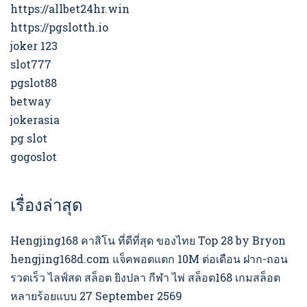
https://allbet24hr.win
https://pgslotth.io
joker 123
slot777
pgslot88
betway
jokerasia
pg slot
gogoslot
เรื่องล่าสุด
Hengjing168 คาสิโน ที่ดีที่สุด ของไทย Top 28 by Bryon
hengjing168d.com แจ็คพอตแตก 10M ต่อเดือน ฝาก-ถอน
รวดเร็ว ไลฟ์สด สล็อต ยิงปลา กีฬา ไพ่ สล็อต168 เกมสล็อต
หลายร้อยแบบ 27 September 2569