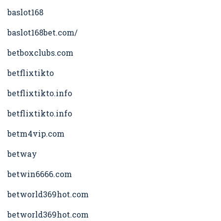
baslot168
baslot168bet.com/
betboxclubs.com
betflixtikto
betflixtikto.info
betflixtikto.info
betm4vip.com
betway
betwin6666.com
betworld369hot.com
betworld369hot.com