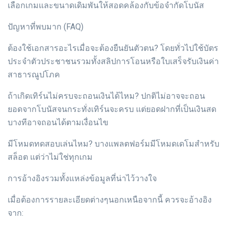
เลือกเกมและขนาดเดิมพันให้สอดคล้องกับข้อจำกัดโบนัส
ปัญหาที่พบมาก (FAQ)
ต้องใช้เอกสารอะไรเมื่อจะต้องยืนยันตัวตน? โดยทั่วไปใช้บัตร
ประจำตัวประชาชนรวมทั้งสลิปการโอนหรือใบเสร็จรับเงินค่า
สาธารณูปโภค
ถ้าเกิดเทิร์นไม่ครบจะถอนเงินได้ไหม? ปกติไม่อาจจะถอน
ยอดจากโบนัสจนกระทั่งเทิร์นจะครบ แต่ยอดฝากที่เป็นเงินสด
บางทีอาจถอนได้ตามเงื่อนไข
มีโหมดทดสอบเล่นไหม? บางแพลตฟอร์มมีโหมดเดโมสำหรับ
สล็อต แต่ว่าไม่ใช่ทุกเกม
การอ้างอิงรวมทั้งแหล่งข้อมูลที่น่าไว้วางใจ
เมื่อต้องการรายละเอียดต่างๆนอกเหนือจากนี้ ควรจะอ้างอิง
จาก: