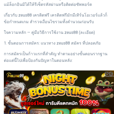
แม้ล็อกอินมิได้ให้รีเซ็ตรหัสผ่านหรือติดต่อซัพพอร์ต
เกี่ยวกับ zeus88 เครดิตฟรี เครดิตฟรีมักมีเทิร์นโอเวอร์แล้วก็
ข้อกำหนดเกม สำรวจเงื่อนไขรวมทั้งคำนวณก่อนรับ
ใจความหลัก — คู่มือวิธีการใช้งาน zeus88 (ละเอียด)
1. ขั้นตอนการสมัคร: แนวทาง zeus88 สมัคร ที่ปลอดภัย
การสมัครเป็นก้าวแรกที่สำคัญ ทำตามอย่างขั้นตอนรากฐาน
ต่อแต่นี้ไปเพื่อป้องกันปัญหาในตอนหลัง: