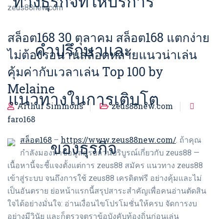
ทางธุรกิจที่ให้บริการ
zeus88new.com
สล็อต168 30 ตุลาคม สล็อต168 แตกง่าย
คำปรึกษาและ
ไม่ต้องรอนานสล็อตหลายแนวน่าเล่น
คุ้มค่ากับเวลาเล่น Top 100 by
Melaine
แนวทางในการเติบโต
Arthur Simmons
zeus88new.com
faro168
สล็อต168
https://www.zeus88new.com/
–
. ถ้าคุณ
ของธุรกิจ
กำลังมองหาข้อมูลครบถ้วนบริบูรณ์เกี่ยวกับ zeus88 —
เนื้อหานี้จะชี้แจงตั้งแต่การ zeus88 สมัคร แนวทาง zeus88
เข้าสู่ระบบ จนถึงการใช้ zeus88 เครดิตฟรี อย่างคุ้มและไม่
เป็นอันตราย ย่อหน้าแรกนี้สรุปสาระสำคัญเพื่อคนอ่านตัดสิน
ใจได้อย่างมั่นใจ: อ่านเงื่อนไขโปรโมชั่นให้ครบ จัดการงบ
อย่างมีวินัย และก็ตรวจตราข้อบังคับท้องถิ่นก่อนเล่น