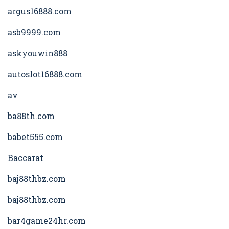
argus16888.com
asb9999.com
askyouwin888
autoslot16888.com
av
ba88th.com
babet555.com
Baccarat
baj88thbz.com
baj88thbz.com
bar4game24hr.com