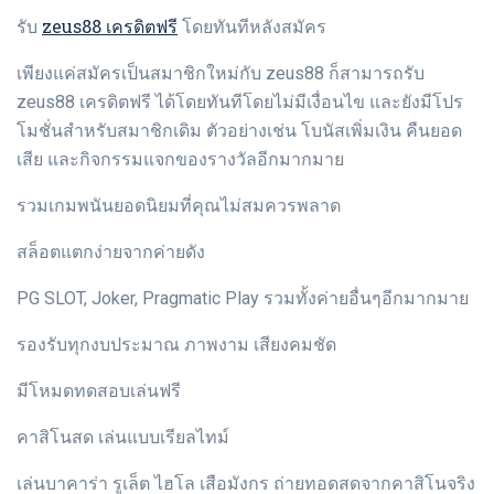
zeus88 เครดิตฟรี
รับ
โดยทันทีหลังสมัคร
เพียงแค่สมัครเป็นสมาชิกใหม่กับ zeus88 ก็สามารถรับ
zeus88 เครดิตฟรี ได้โดยทันทีโดยไม่มีเงื่อนไข และยังมีโปร
โมชั่นสำหรับสมาชิกเดิม ตัวอย่างเช่น โบนัสเพิ่มเงิน คืนยอด
เสีย และกิจกรรมแจกของรางวัลอีกมากมาย
รวมเกมพนันยอดนิยมที่คุณไม่สมควรพลาด
สล็อตแตกง่ายจากค่ายดัง
PG SLOT, Joker, Pragmatic Play รวมทั้งค่ายอื่นๆอีกมากมาย
รองรับทุกงบประมาณ ภาพงาม เสียงคมชัด
มีโหมดทดสอบเล่นฟรี
คาสิโนสด เล่นแบบเรียลไทม์
เล่นบาคาร่า รูเล็ต ไฮโล เสือมังกร ถ่ายทอดสดจากคาสิโนจริง