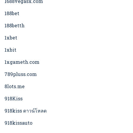
1688vegasx.com
188bet
188betth
1xbet
1xbit
1xgameth.com
789pluss.com
8lots.me
918Kiss
918kiss ดาวน์โหลด
918kissauto