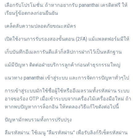
เลือกรับโปรโมชั่น: ถ้าหากอยากรับ pananthai เครดิตฟรี ให้
เรียนรู้ข้อตกลงก่อนยืนยัน
เคล็ดลับความปลอดภัยขณะสมัคร
เปิดใช้งานการรับรองสองขั้นตอน (2FA) แม้แพลตฟอร์มมีให้
เก็บบันทึกอีเมลการันตีแล้วก็สลิปการฝากไว้เป็นหลักฐาน
แม้มีปัญหา ติดต่อฝ่ายบริการลูกค้าก่อนทำธุรกรรมใหญ่
แนวทาง pananthai เข้าสู่ระบบ และการจัดการปัญหาทั่วๆไป
การเข้าสู่ระบบมักใช้ชื่อผู้ใช้หรืออีเมลรวมทั้งรหัสผ่าน ระบบ
อาจขอร้อง OTP เมื่อเข้าระบบจากเครื่องไม้เครื่องมือใหม่ ถ้า
หากพบปัญหาการล็อกอิน ให้ทดลองวิธีแก้ไขดังต่อไปนี้
ปัญหามักพบรวมทั้งการปรับปรุง
ลืมรหัสผ่าน: ใช้เมนู “ลืมรหัสผ่าน” เพื่อรับลิงก์รีเซ็ตรหัสผ่าน