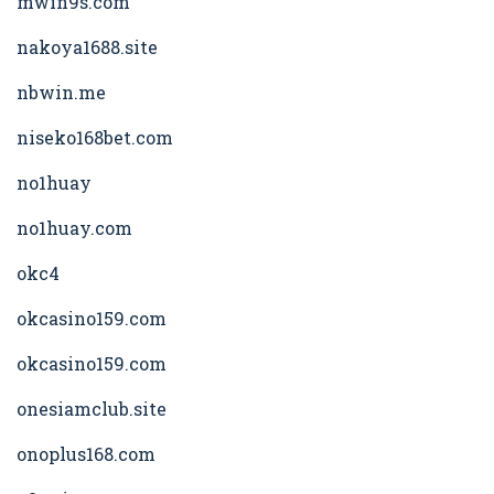
mwin9s.com
nakoya1688.site
nbwin.me
niseko168bet.com
no1huay
no1huay.com
okc4
okcasino159.com
okcasino159.com
onesiamclub.site
onoplus168.com