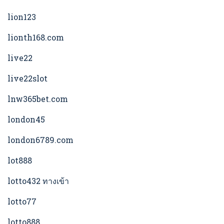
lion123
lionth168.com
live22
live22slot
lnw365bet.com
london45
london6789.com
lot888
lotto432 ทางเข้า
lotto77
lotto888