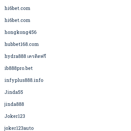
hi6bet.com
hi6bet.com
hongkong456
hubbet168.com
hydra888 เครดิตฟรี
ib888pro.bet
infyplus888.info
Jinda55
jinda888
Joker123
joker123auto