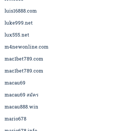
luis16888.com
luke999.net
lux555.net
m4newonline.com
mac1bet789.com
mac1bet789.com
macau69
macau69 สมัคร
macau888.win
mario678
mario678.info