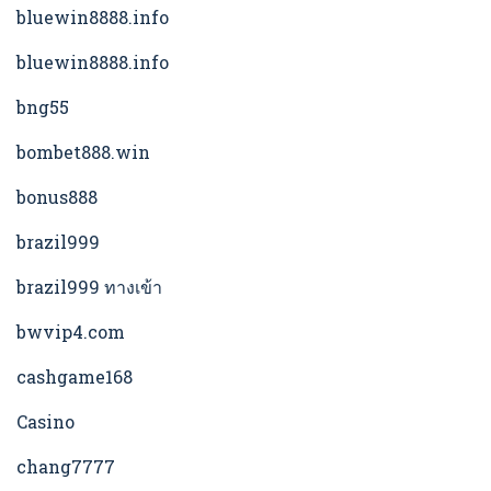
bluewin8888.info
bluewin8888.info
bng55
bombet888.win
bonus888
brazil999
brazil999 ทางเข้า
bwvip4.com
cashgame168
Casino
chang7777