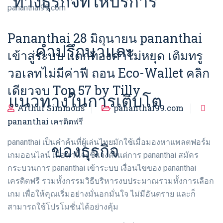
ทางธุรกิจที่ให้บริการ
pananthai99.com
Pananthai 28 มิถุนายน pananthai
คำปรึกษาและ
เข้าสู่ระบบ แตกทองคำไม่หยุด เติมทรู
วอเลทไม่มีค่าฟี ถอน Eco-Wallet คลิก
เดียวจบ Top 57 by Tilly
แนวทางในการเติบโต
Arthur Simmons
pananthai99.com
pananthai เครดิตฟรี
pananthai เป็นคำค้นที่ผู้เล่นไทยมักใช้เมื่อมองหาแพลตฟอร์ม
ของธุรกิจ
เกมออนไลน์ เนื้อหานี้จะชี้แจงตั้งแต่การ pananthai สมัคร
กระบวนการ pananthai เข้าระบบ เงื่อนไขของ pananthai
เครดิตฟรี รวมทั้งกรรมวิธีบริหารงบประมาณรวมทั้งการเลือก
เกม เพื่อให้คุณเริ่มอย่างมั่นอกมั่นใจ ไม่มีอันตราย และก็
สามารถใช้โปรโมชั่นได้อย่างคุ้ม