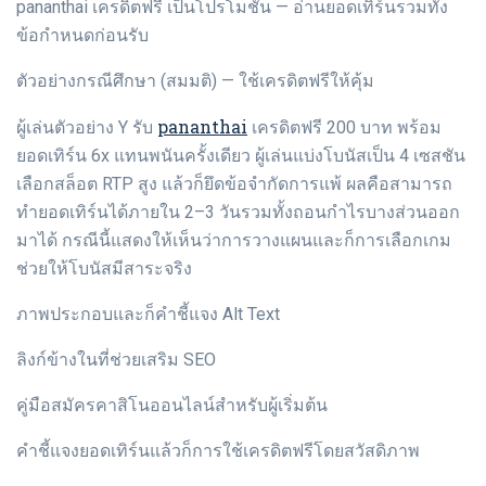
pananthai เครดิตฟรี เป็นโปรโมชั่น — อ่านยอดเทิร์นรวมทั้ง
ข้อกำหนดก่อนรับ
ตัวอย่างกรณีศึกษา (สมมติ) — ใช้เครดิตฟรีให้คุ้ม
pananthai
ผู้เล่นตัวอย่าง Y รับ
เครดิตฟรี 200 บาท พร้อม
ยอดเทิร์น 6x แทนพนันครั้งเดียว ผู้เล่นแบ่งโบนัสเป็น 4 เซสชัน
เลือกสล็อต RTP สูง แล้วก็ยึดข้อจำกัดการแพ้ ผลคือสามารถ
ทำยอดเทิร์นได้ภายใน 2–3 วันรวมทั้งถอนกำไรบางส่วนออก
มาได้ กรณีนี้แสดงให้เห็นว่าการวางแผนและก็การเลือกเกม
ช่วยให้โบนัสมีสาระจริง
ภาพประกอบและก็คำชี้แจง Alt Text
ลิงก์ข้างในที่ช่วยเสริม SEO
คู่มือสมัครคาสิโนออนไลน์สำหรับผู้เริ่มต้น
คำชี้แจงยอดเทิร์นแล้วก็การใช้เครดิตฟรีโดยสวัสดิภาพ