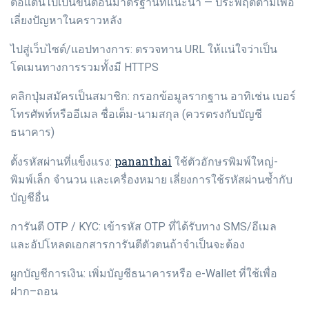
ต่อแต่นี้ไปเป็นขั้นตอนมาตรฐานที่แนะนำ — ประพฤติตามเพื่อ
เลี่ยงปัญหาในคราวหลัง
ไปสู่เว็บไซต์/แอปทางการ: ตรวจทาน URL ให้แน่ใจว่าเป็น
โดเมนทางการรวมทั้งมี HTTPS
คลิกปุ่มสมัครเป็นสมาชิก: กรอกข้อมูลรากฐาน อาทิเช่น เบอร์
โทรศัพท์หรืออีเมล ชื่อเต็ม-นามสกุล (ควรตรงกับบัญชี
ธนาคาร)
pananthai
ตั้งรหัสผ่านที่แข็งแรง:
ใช้ตัวอักษรพิมพ์ใหญ่-
พิมพ์เล็ก จำนวน และเครื่องหมาย เลี่ยงการใช้รหัสผ่านซ้ำกับ
บัญชีอื่น
การันตี OTP / KYC: เข้ารหัส OTP ที่ได้รับทาง SMS/อีเมล
และอัปโหลดเอกสารการันตีตัวตนถ้าจำเป็นจะต้อง
ผูกบัญชีการเงิน: เพิ่มบัญชีธนาคารหรือ e-Wallet ที่ใช้เพื่อ
ฝาก–ถอน