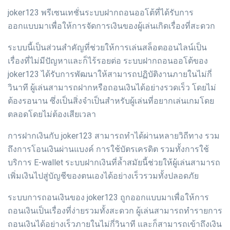
joker123 พรีเซนเทชั่นระบบฝากถอนออโต้ที่ได้รับการ
ออกแบบมาเพื่อให้การจัดการเงินของผู้เล่นเกิดเรื่องที่สะดวก
ระบบนี้เป็นส่วนสำคัญที่ช่วยให้การเล่นสล็อตออนไลน์เป็น
เรื่องที่ไม่มีปัญหาและก็ไร้รอยต่อ ระบบฝากถอนออโต้ของ
joker123 ได้รับการพัฒนาให้สามารถปฏิบัติงานภายในไม่กี่
วินาที ผู้เล่นสามารถฝากหรือถอนเงินได้อย่างรวดเร็ว โดยไม่
ต้องรอนาน ซึ่งเป็นสิ่งจำเป็นสำหรับผู้เล่นที่อยากเล่นเกมโดย
ตลอดโดยไม่ต้องเสียเวลา
การฝากเงินกับ joker123 สามารถทำได้ผ่านหลายวิถีทาง รวม
ถึงการโอนเงินผ่านแบงค์ การใช้บัตรเครดิต รวมทั้งการใช้
บริการ E-wallet ระบบฝากเงินที่ล้ำสมัยนี้ช่วยให้ผู้เล่นสามารถ
เพิ่มเงินไปสู่บัญชีของตนเองได้อย่างเร็วรวมทั้งปลอดภัย
ระบบการถอนเงินของ joker123 ถูกออกแบบมาเพื่อให้การ
ถอนเงินเป็นเรื่องที่ง่ายรวมทั้งสะดวก ผู้เล่นสามารถทำรายการ
ถอนเงินได้อย่างเร็วภายในไม่กี่วินาที และก็สามารถเข้าถึงเงิน