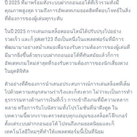
ปี 2025 ที่มาพร้อมทั้งระบบฝากถอนออโต้ที่เร็วรวมทั้งมี
คุณภาพสูงสุด รวมถึงการอัพเดทเกมยอดฮิตที่ตอบโจทย์ในสิ่ง
ที่ต้องการของผู้เล่นทุกระดับ
ในปี 2025 การเล่นเกมสล็อตออนไลน์ได้ปรับปรุงไปอย่าง
รวดเร็ว และก็ joker123 ถือเป็นหนึ่งในแพลตฟอร์มที่มีการ
พัฒนามาอย่างสม่ำเสมอเพื่อรองรับความต้องการของผู้เล่นที่
มีมากยิ่งขึ้นด้วยระบบฝากถอนออโต้ที่ทันสมัยแล้วก็การ
อัพเดทเกมใหม่ล่าสุดที่รองรับความต้องการของนักเสี่ยงดวง
ในยุคดิจิทัล
ตัวอย่างที่ดีของการนำเสนอประสบการณ์การเล่นสล็อตที่เต็ม
ไปด้วยความสนุกสนานร่าเริงและก็สะดวก ไม่ว่าจะเป็นการทำ
ธุรกรรมทางด้านการเงินที่เร็ว การเข้าถึงเกมที่มีความหลาก
หลาย หรือการรับโบนัสรวมทั้งโปรโมชั่นที่น่าดึงดูด ใน
บทความนี้พวกเราจะตรวจสอบทุกแง่มุมของสล็อตโจ๊กเกอร์
ตั้งแต่ระบบฝากถอนออโต้ ไปจนถึงเกมยอดนิยมและก็
เทคโนโลยีใหม่ๆที่ทำให้แพลตฟอร์มนี้เป็นที่นิยม