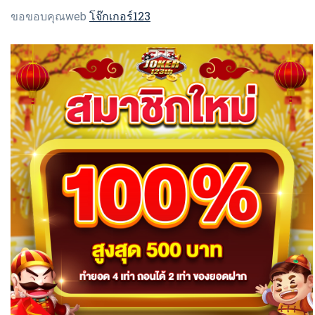
โจ๊กเกอร์123
ขอขอบคุณweb