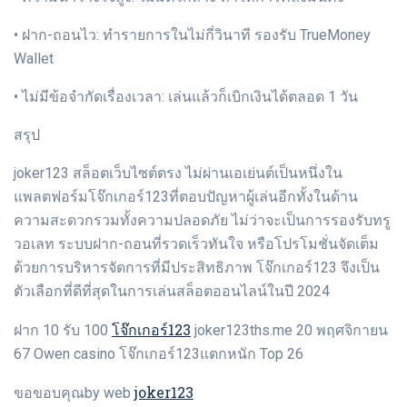
• ฝาก-ถอนไว: ทำรายการในไม่กี่วินาที รองรับ TrueMoney
Wallet
• ไม่มีข้อจำกัดเรื่องเวลา: เล่นแล้วก็เบิกเงินได้ตลอด 1 วัน
สรุป
joker123 สล็อตเว็บไซต์ตรง ไม่ผ่านเอเย่นต์เป็นหนึ่งใน
แพลตฟอร์มโจ๊กเกอร์123ที่ตอบปัญหาผู้เล่นอีกทั้งในด้าน
ความสะดวกรวมทั้งความปลอดภัย ไม่ว่าจะเป็นการรองรับทรู
วอเลท ระบบฝาก-ถอนที่รวดเร็วทันใจ หรือโปรโมชั่นจัดเต็ม
ด้วยการบริหารจัดการที่มีประสิทธิภาพ โจ๊กเกอร์123 จึงเป็น
ตัวเลือกที่ดีที่สุดในการเล่นสล็อตออนไลน์ในปี 2024
โจ๊กเกอร์123
ฝาก 10 รับ 100
joker123ths.me 20 พฤศจิกายน
67 Owen casino โจ๊กเกอร์123แตกหนัก Top 26
joker123
ขอขอบคุณby web