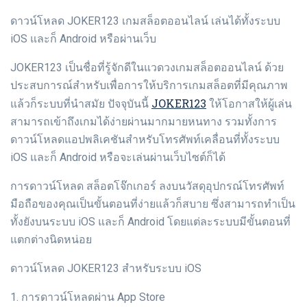
ดาวน์โหลด JOKER123 เกมสล็อตออนไลน์ เล่นได้ทั้งระบบ
iOS และก็ Android หรือผ่านเว็บ
JOKER123 เป็นชื่อที่รู้จักดีในแวดวงเกมสล็อตออนไลน์ ด้วย
ประสบการณ์สำหรับเพื่อการให้บริการเกมสล็อตที่มีคุณภาพ
JOKER123
แล้วก็ระบบที่นำสมัย ปัจจุบันนี้
ให้โอกาสให้ผู้เล่น
สามารถเข้าถึงเกมได้ง่ายผ่านมากมายหนทาง รวมทั้งการ
ดาวน์โหลดแอปพลิเคชันสำหรับโทรศัพท์เคลื่อนที่ทั้งระบบ
iOS และก็ Android หรือจะเล่นผ่านเว็บไซต์ก็ได้
การดาวน์โหลด สล็อตโจ๊กเกอร์ ลงบนวัสดุอุปกรณ์โทรศัพท์
มือถือของคุณเป็นขั้นตอนที่ง่ายแล้วก็สบาย ซึ่งสามารถทำเป็น
ทั้งยังบนระบบ iOS และก็ Android โดยแต่ละระบบมีขั้นตอนที่
แตกต่างนิดหน่อย
ดาวน์โหลด JOKER123 สำหรับระบบ iOS
1. การดาวน์โหลดผ่าน App Store