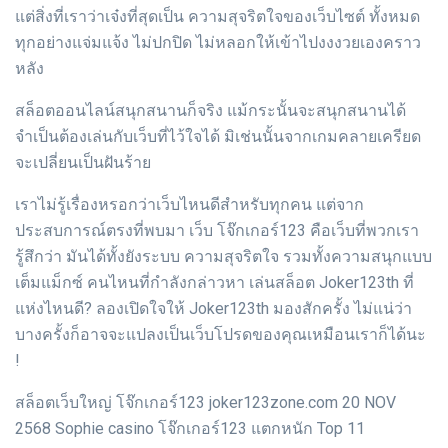
แต่สิ่งที่เราว่าเจ๋งที่สุดเป็น ความสุจริตใจของเว็บไซต์ ทั้งหมด
ทุกอย่างแจ่มแจ้ง ไม่ปกปิด ไม่หลอกให้เข้าไปงงงวยเองคราว
หลัง
สล็อตออนไลน์สนุกสนานก็จริง แม้กระนั้นจะสนุกสนานได้
จำเป็นต้องเล่นกับเว็บที่ไว้ใจได้ มิเช่นนั้นจากเกมคลายเครียด
จะเปลี่ยนเป็นฝันร้าย
เราไม่รู้เรื่องหรอกว่าเว็บไหนดีสำหรับทุกคน แต่จาก
ประสบการณ์ตรงที่พบมา เว็บ โจ๊กเกอร์123 คือเว็บที่พวกเรา
รู้สึกว่า มันได้ทั้งยังระบบ ความสุจริตใจ รวมทั้งความสนุกแบบ
เต็มแม็กซ์ คนไหนที่กำลังกล่าวหา เล่นสล็อต Joker123th ที่
แห่งไหนดี? ลองเปิดใจให้ Joker123th มองสักครั้ง ไม่แน่ว่า
บางครั้งก็อาจจะแปลงเป็นเว็บโปรดของคุณเหมือนเราก็ได้นะ
!
สล็อตเว็บใหญ่ โจ๊กเกอร์123 joker123zone.com 20 NOV
2568 Sophie casino โจ๊กเกอร์123 แตกหนัก Top 11