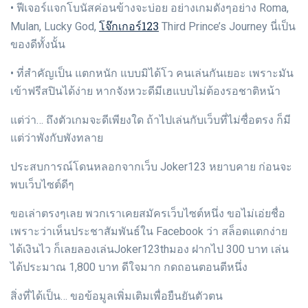
• ฟีเจอร์แจกโบนัสค่อนข้างจะบ่อย อย่างเกมดังๆอย่าง Roma,
โจ๊กเกอร์123
Mulan, Lucky God,
Third Prince’s Journey นี่เป็น
ของดีทั้งนั้น
• ที่สำคัญเป็น แตกหนัก แบบมิได้โว คนเล่นกันเยอะ เพราะมัน
เข้าฟรีสปินได้ง่าย หากจังหวะดีมีเฮแบบไม่ต้องรอชาติหน้า
แต่ว่า… ถึงตัวเกมจะดีเพียงใด ถ้าไปเล่นกับเว็บที่ไม่ซื่อตรง ก็มี
แต่ว่าพังกับพังทลาย
ประสบการณ์โดนหลอกจากเว็บ Joker123 หยาบคาย ก่อนจะ
พบเว็บไซต์ดีๆ
ขอเล่าตรงๆเลย พวกเราเคยสมัครเว็บไซต์หนึ่ง ขอไม่เอ่ยชื่อ
เพราะว่าเห็นประชาสัมพันธ์ใน Facebook ว่า สล็อตแตกง่าย
ได้เงินไว ก็เลยลองเล่นJoker123thมอง ฝากไป 300 บาท เล่น
ได้ประมาณ 1,800 บาท ดีใจมาก กดถอนตอนตีหนึ่ง
สิ่งที่ได้เป็น… ขอข้อมูลเพิ่มเติมเพื่อยืนยันตัวตน