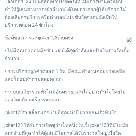
โจ๊กเกอร์123 เป็นสล็อตเว็บไซต์ตรงที่ไม่มีการผ่านตัวแทน
ทำให้ผู้เล่นสามารถเข้าถึงเกมได้โดยตรงจากผู้ให้บริการ ไม่
ต้องเสียค่าบริการหรือค่าคอมไม่ชชันใดๆแถมยังเปิดให้
บริการตลอด 24 ชั่วโมง
ข้อดีของการเล่นjoker123เว็บตรง
• ไม่มีคุณค่าคอมมิชชัน: เล่นได้สุดกำลังและรับเงินรางวัลเต็ม
จำนวน
• การบริการลูกค้าตลอด 1 วัน: มีคณะทำงานคอยช่วยเหลือ
และก็ตอบคำถามตลอดเวลา
• ระบบเสถียรรวมทั้งไม่มีอันตราย: เล่นได้อย่างมั่นใจโดยไม่
ต้องวิตกกังวลเรื่องระบบล่ม
joker123th สล็อตแตกง่ายที่สุดแห่งปี ฝากถอนเร็วทันใจ
joker123 ได้รับการเชิดชูว่าเป็นหนึ่งในเว็บjoker123ที่มีโบนัส
แตกง่ายที่สุด ทำให้ผู้เล่นมีโอกาสได้รับรางวัลใหญ่เมื่อใด