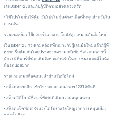
เล่นJoker123และก็ปฏิบัติตามอย่างเคร่งครัด
• ใช้โปรโมชั่นให้คุ้ม: รับโปรโมชั่นต่างๆเพื่อเพิ่มทุนสำหรับใน
การเล่น
รวมเกมสล็อตโจ๊กเกอร์ แตกง่าย โบนัสสูง เหมาะกับมือใหม่
เว็บ joker123 รวมเกมสล็อตที่เหมาะกับผู้เล่นมือใหม่แล้วก็ผู้ที่
อยากเริ่มต้นเล่นโดยปราศจากความสลับซับซ้อน เกมพวกนี้
มักจะมีฟีพบร์ที่ช่วยเพิ่มจังหวะสำหรับในการชนะและมีโบนัส
ที่ออกบ่อยมาก
รายนามเกมสล็อตแนะนำสำหรับมือใหม่
• สล็อตคลาสสิก: เข้าใจง่ายและเล่นJoker123ได้ทันที
• สล็อตวิดีโอ: มีฟีเจอร์พิเศษที่เพิ่มความสนุกสนาน
• สล็อตแจ็คพ็อต: จังหวะได้รับรางวัลใหญ่จากการหมุนเพียง