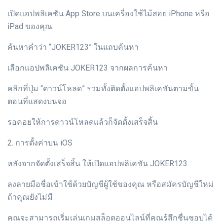
เปิดแอปพลิเคชัน App Store บนเครื่องใช้ไม้สอย iPhone หรือ
iPad ของคุณ
ค้นหาคำว่า “JOKER123” ในแถบค้นหา
เลือกแอปพลิเคชัน JOKER123 จากผลการค้นหา
คลิกที่ปุ่ม “ดาวน์โหลด” รวมทั้งติดตั้งแอปพลิเคชันตามขั้น
ตอนที่แสดงบนจอ
รอคอยให้การดาวน์โหลดแล้วก็จัดตั้งเสร็จสิ้น
2. การตั้งค่าบน iOS
หลังจากจัดตั้งเสร็จสิ้น ให้เปิดแอปพลิเคชัน JOKER123
ลงลายมือชื่อเข้าใช้ด้วยบัญชีผู้ใช้ของคุณ หรือสมัครบัญชีใหม่
ถ้าคุณยังไม่มี
คุณจะสามารถเริ่มเล่นเกมสล็อตออนไลน์ที่คุณรู้สึกชื่นชอบได้