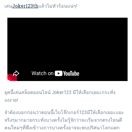
Joker123th
เล่น
แล้วไม่หัวร้อนแน่ๆ!
ยุคนี้เล่นสล็อตออนไลน์ Joker123 มีให้เลือกเยอะกระทั่ง
งงงวย!
จำต้องบอกก่อนว่าตอนนี้เว็บโจ๊กเกอร์123มีให้เลือกเยอะแยะ
จริงๆมากมายกระทั่งบางครั้งไม่รู้จักว่าจะเริ่มจากตรงไหนดี
คนใหม่ๆที่พึ่งเข้าวงการบางครั้งอาจจะพบปริศนาโลกแตก