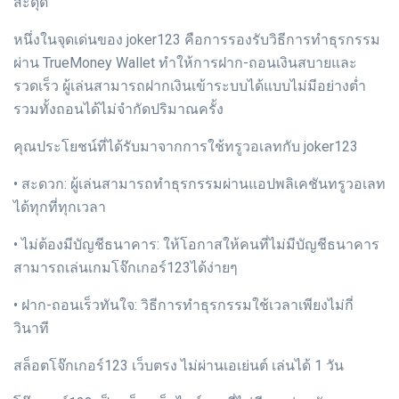
สะดุด
หนึ่งในจุดเด่นของ joker123 คือการรองรับวิธีการทำธุรกรรม
ผ่าน TrueMoney Wallet ทำให้การฝาก-ถอนเงินสบายและ
รวดเร็ว ผู้เล่นสามารถฝากเงินเข้าระบบได้แบบไม่มีอย่างต่ำ
รวมทั้งถอนได้ไม่จำกัดปริมาณครั้ง
คุณประโยชน์ที่ได้รับมาจากการใช้ทรูวอเลทกับ joker123
• สะดวก: ผู้เล่นสามารถทำธุรกรรมผ่านแอปพลิเคชันทรูวอเลท
ได้ทุกที่ทุกเวลา
• ไม่ต้องมีบัญชีธนาคาร: ให้โอกาสให้คนที่ไม่มีบัญชีธนาคาร
สามารถเล่นเกมโจ๊กเกอร์123ได้ง่ายๆ
• ฝาก-ถอนเร็วทันใจ: วิธีการทำธุรกรรมใช้เวลาเพียงไม่กี่
วินาที
สล็อตโจ๊กเกอร์123 เว็บตรง ไม่ผ่านเอเย่นต์ เล่นได้ 1 วัน