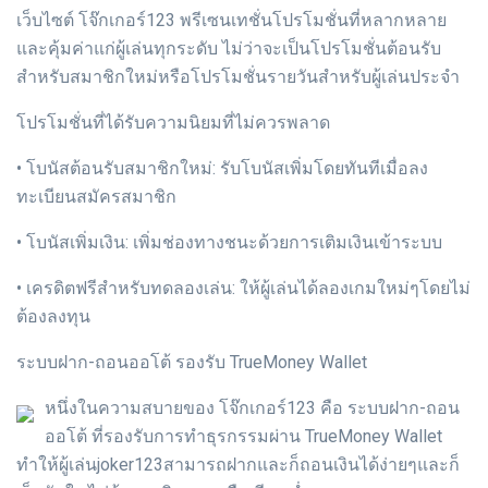
เว็บไซต์ โจ๊กเกอร์123 พรีเซนเทชั่นโปรโมชั่นที่หลากหลาย
และคุ้มค่าแก่ผู้เล่นทุกระดับ ไม่ว่าจะเป็นโปรโมชั่นต้อนรับ
สำหรับสมาชิกใหม่หรือโปรโมชั่นรายวันสำหรับผู้เล่นประจำ
โปรโมชั่นที่ได้รับความนิยมที่ไม่ควรพลาด
• โบนัสต้อนรับสมาชิกใหม่: รับโบนัสเพิ่มโดยทันทีเมื่อลง
ทะเบียนสมัครสมาชิก
• โบนัสเพิ่มเงิน: เพิ่มช่องทางชนะด้วยการเติมเงินเข้าระบบ
• เครดิตฟรีสำหรับทดลองเล่น: ให้ผู้เล่นได้ลองเกมใหม่ๆโดยไม่
ต้องลงทุน
ระบบฝาก-ถอนออโต้ รองรับ TrueMoney Wallet
หนึ่งในความสบายของ โจ๊กเกอร์123 คือ ระบบฝาก-ถอน
ออโต้ ที่รองรับการทำธุรกรรมผ่าน TrueMoney Wallet
ทำให้ผู้เล่นjoker123สามารถฝากและก็ถอนเงินได้ง่ายๆและก็