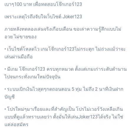
เบาๆ100 บาท เพื่อทดสอบโจ๊กเกอร์123
เพราะเหตุไรถึงจับใจเว็บไซต์ Joker123
ภายหลังทดลองเล่นจริงเกือบเดือน ขอเล่าความรู้สึกแบบไม่
อวย ไม่ขายของ
• เว็บไซต์โหลดไว เกมโจ๊กเกอร์123ไม่กระตุก ไม่ถ่วงแม้ว่าจะ
เล่นผ่านมือถือ
• มีเกม โจ๊กเกอร์123 ครบทุกหมวด ตั้งแต่เกมเก่าระดับตำนาน
ไปจนกระทั่งเกมใหม่ปัจจุบัน
• ระบบเบิกเงินไวสุดๆกดถอนตอน 5 ทุ่ม ไม่ถึง 2 นาทีเงินฝาก
บัญชี
• โปรใหม่ๆมาเรื่อยและที่สำคัญเป็น โปรไม่เวอร์วังเหลือเกิน
แบบที่ดูแล้วทราบเลยว่า ตั้งมั่นให้เล่นJoker123ได้จริง ไม่ใช่
แค่ล่อสมัคร