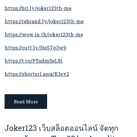
https://bit.ly/joker123th-me
https://rebrand.ly/joker123th-me
https://wow.in.th/joker123th-me
https://cutt.ly/HeS7g3w9
https://t.co/PSsdm5eL8l
https://shorturl.asia/KIev2
…
Read More
Joker123 เว็บสล็อตออนไลน์ จัดทุก