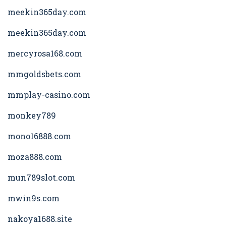
meekin365day.com
meekin365day.com
mercyrosa168.com
mmgoldsbets.com
mmplay-casino.com
monkey789
mono16888.com
moza888.com
mun789slot.com
mwin9s.com
nakoya1688.site