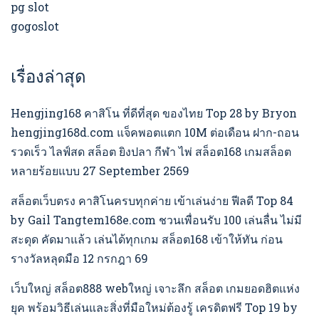
pg slot
gogoslot
เรื่องล่าสุด
Hengjing168 คาสิโน ที่ดีที่สุด ของไทย Top 28 by Bryon
hengjing168d.com แจ็คพอตแตก 10M ต่อเดือน ฝาก-ถอน
รวดเร็ว ไลฟ์สด สล็อต ยิงปลา กีฬา ไพ่ สล็อต168 เกมสล็อต
หลายร้อยแบบ 27 September 2569
สล็อตเว็บตรง คาสิโนครบทุกค่าย เข้าเล่นง่าย ฟีลดี Top 84
by Gail Tangtem168e.com ชวนเพื่อนรับ 100 เล่นลื่น ไม่มี
สะดุด คัดมาแล้ว เล่นได้ทุกเกม สล็อต168 เข้าให้ทัน ก่อน
รางวัลหลุดมือ 12 กรกฎา 69
เว็บใหญ่ สล็อต888 webใหญ่ เจาะลึก สล็อต เกมยอดฮิตแห่ง
ยุค พร้อมวิธีเล่นและสิ่งที่มือใหม่ต้องรู้ เครดิตฟรี Top 19 by