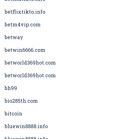
betflixtikto.info
betm4vip.com
betway
betwin6666.com
betworld369hot.com
betworld369hot.com
bh99
bio285th.com
bitcoin
bluewin8888.info
bluewin8888.info