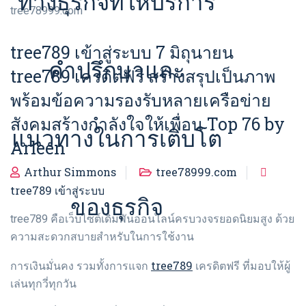
ทางธุรกิจที่ให้บริการ
tree78999.com
tree789 เข้าสู่ระบบ 7 มิถุนายน
คำปรึกษาและ
tree789 เครดิตฟรี สร้างสรุปเป็นภาพ
พร้อมข้อความรองรับหลายเครือข่าย
สังคมสร้างกำลังใจให้เพื่อน Top 76 by
แนวทางในการเติบโต
Arleen
Arthur Simmons
tree78999.com
tree789 เข้าสู่ระบบ
ของธุรกิจ
tree789 คือเว็บไซต์เดิมพันออนไลน์ครบวงจรยอดนิยมสูง ด้วย
ความสะดวกสบายสำหรับในการใช้งาน
tree789
การเงินมั่นคง รวมทั้งการแจก
เครดิตฟรี ที่มอบให้ผู้
เล่นทุกวี่ทุกวัน