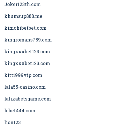
Joker123th.com
khumsup888.me
kimchibetbet.com
kingromans789.com
kingxxxbet123.com
kingxxxbet123.com
kitti999vip.com
lala55-casino.com
lalikabetsgame.com
lcbet444.com
lion123