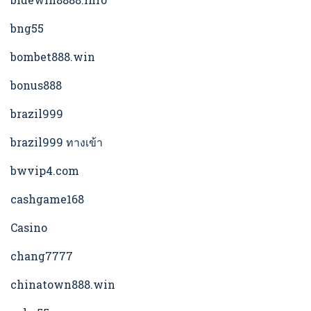
bng55
bombet888.win
bonus888
brazil999
brazil999 ทางเข้า
bwvip4.com
cashgame168
Casino
chang7777
chinatown888.win