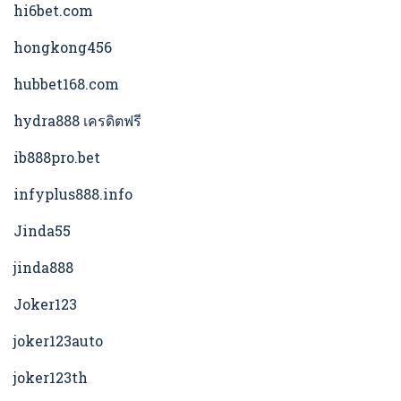
hi6bet.com
hongkong456
hubbet168.com
hydra888 เครดิตฟรี
ib888pro.bet
infyplus888.info
Jinda55
jinda888
Joker123
joker123auto
joker123th