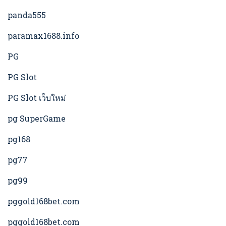
panda555
paramax1688.info
PG
PG Slot
PG Slot เว็บใหม่
pg SuperGame
pg168
pg77
pg99
pggold168bet.com
pggold168bet.com