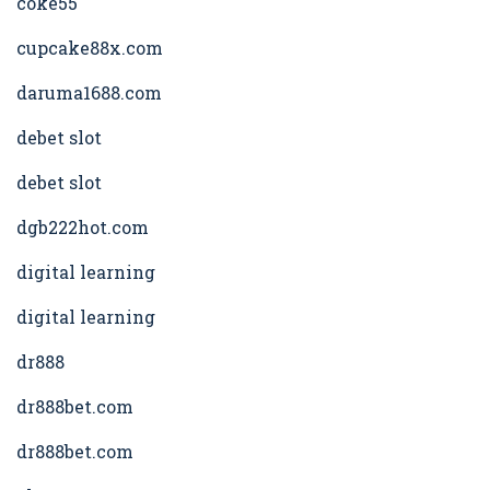
coke55
cupcake88x.com
daruma1688.com
debet slot
debet slot
dgb222hot.com
digital learning
digital learning
dr888
dr888bet.com
dr888bet.com