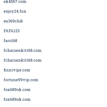
ek4567.com
enjoy24.fun
eu369club
FAFA123
faro168
fcharoenkit168.com
fcharoenkit168.com
finnivips.com
fortune99vip.com
fox689ok.com
fox689ok.com