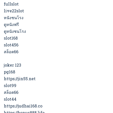
fullslot
live22slot
หนังชนโรง
ดูหนังฟรี
ดูหนังชนโรง
slot168
slot456
สล็อต66
joker 123
pg168
https://jin55.net
slot99
สล็อต66
slot44
https://judhai168.co
https://bonus888.life