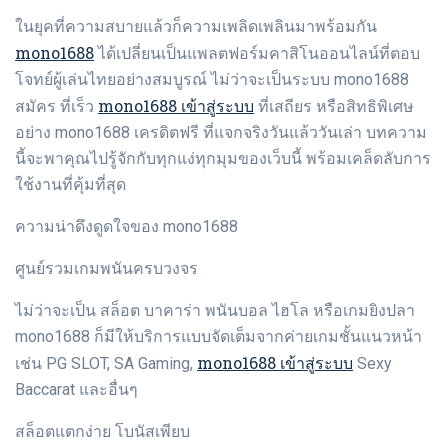
ในยุคที่ความสบายแล้วก็ความเพลิดเพลินมาพร้อมกัน
mono1688
ได้เปลี่ยนเป็นแพลตฟอร์มคาสิโนออนไลน์ที่ตอบ
โจทย์ผู้เล่นไทยอย่างสมบูรณ์ ไม่ว่าจะเป็นระบบ mono1688
mono1688 เข้าสู่ระบบ
สมัคร ที่เร็ว
ที่เสถียร หรือสิทธิพิเศษ
อย่าง mono1688 เครดิตฟรี ที่แจกจริงวันแล้ววันเล่า บทความ
นี้จะพาคุณไปรู้จักกับทุกแง่ทุกมุมของเว็บนี้ พร้อมเคล็ดลับการ
ใช้งานที่คุ้มที่สุด
ความน่าดึงดูดใจของ mono1688
ศูนย์รวมเกมพนันครบวงจร
ไม่ว่าจะเป็น สล็อต บาคาร่า พนันบอล ไฮโล หรือเกมยิงปลา
mono1688 ก็มีให้บริการแบบจัดเต็มจากค่ายเกมชั้นแนวหน้า
mono1688 เข้าสู่ระบบ
เช่น PG SLOT, SA Gaming,
Sexy
Baccarat และอื่นๆ
สล็อตแตกง่าย โบนัสเพียบ