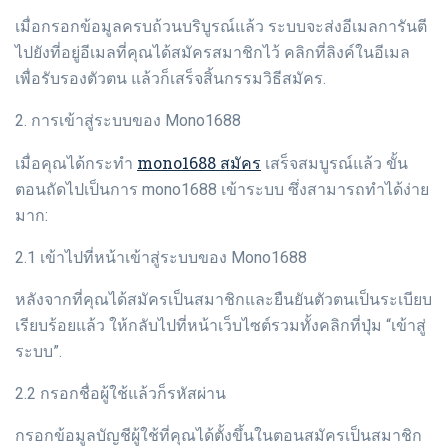
เมื่อกรอกข้อมูลครบถ้วนบริบูรณ์แล้ว ระบบจะส่งอีเมลการันตี
ไปยังที่อยู่อีเมลที่คุณได้สมัครสมาชิกไว้ คลิกที่ลิงค์ในอีเมล
เพื่อรับรองตัวตน แล้วก็เสร็จสิ้นกรรมวิธีสมัคร.
2. การเข้าสู่ระบบของ Mono1688
mono1688 สมัคร
เมื่อคุณได้กระทำ
เสร็จสมบูรณ์แล้ว ขั้น
ตอนถัดไปเป็นการ mono1688 เข้าระบบ ซึ่งสามารถทำได้ง่าย
มาก:
2.1 เข้าไปที่หน้าเข้าสู่ระบบของ Mono1688
หลังจากที่คุณได้สมัครเป็นสมาชิกและยืนยันตัวตนเป็นระเบียบ
เรียบร้อยแล้ว ให้กลับไปที่หน้าเว็บไซต์รวมทั้งคลิกที่ปุ่ม “เข้าสู่
ระบบ”.
2.2 กรอกชื่อผู้ใช้แล้วก็รหัสผ่าน
กรอกข้อมูลบัญชีผู้ใช้ที่คุณได้ตั้งขึ้นในตอนสมัครเป็นสมาชิก