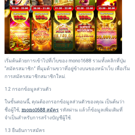
เริ่มต้นด้วยการเข้าไปที่เว็บของ mono1688 รวมทั้งคลิกที่ปุ่ม
“สมัครสมาชิก” ที่มุมด้านขวาที่อยู่ข้างบนของหน้าเว็บ เพื่อเริ่ม
การสมัครสมาชิกสมาชิกใหม่.
1.2 กรอกข้อมูลส่วนตัว
ในขั้นตอนนี้, คุณต้องกรอกข้อมูลส่วนตัวของคุณ เป็นต้นว่า
mono1688 สมัคร
ชื่อผู้ใช้,
รหัสผ่าน แล้วก็ข้อมูลเพิ่มเติมที่
จำเป็นสำหรับการสร้างบัญชีผู้ใช้.
1.3 ยืนยันการสมัคร