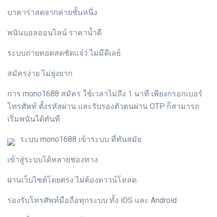
บาคาร่าสดจากค่ายชั้นหนึ่ง
พนันบอลออนไลน์ ราคาน้ำดี
ระบบถ่ายทอดสดชัดแจ๋ว ไม่มีดีเลย์
สมัครง่าย ไม่ยุ่งยาก
การ mono1688 สมัคร ใช้เวลาไม่ถึง 1 นาที เพียงกรอกเบอร์
โทรศัพท์ ตั้งรหัสผ่าน และรับรองตัวตนผ่าน OTP ก็สามารถ
เริ่มพนันได้ทันที
ระบบ mono1688 เข้าระบบ ที่ทันสมัย
เข้าสู่ระบบได้หลายช่องทาง
ผ่านเว็บไซต์โดยตรง ไม่ต้องดาวน์โหลด
รองรับโทรศัพท์มือถือทุกระบบ ทั้ง iOS และ Android