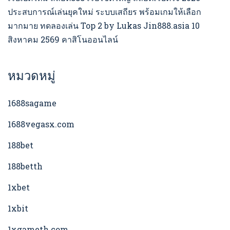
ประสบการณ์เล่นยุคใหม่ ระบบเสถียร พร้อมเกมให้เลือก
มากมาย ทดลองเล่น Top 2 by Lukas Jin888.asia 10
สิงหาคม 2569 คาสิโนออนไลน์
หมวดหมู่
1688sagame
1688vegasx.com
188bet
188betth
1xbet
1xbit
1xgameth.com