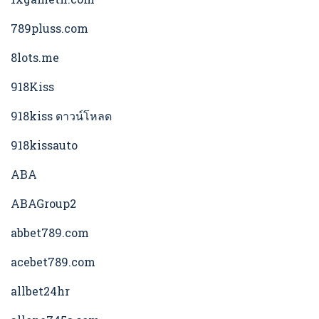
789pluss.com
8lots.me
918Kiss
918kiss ดาวน์โหลด
918kissauto
ABA
ABAGroup2
abbet789.com
acebet789.com
allbet24hr