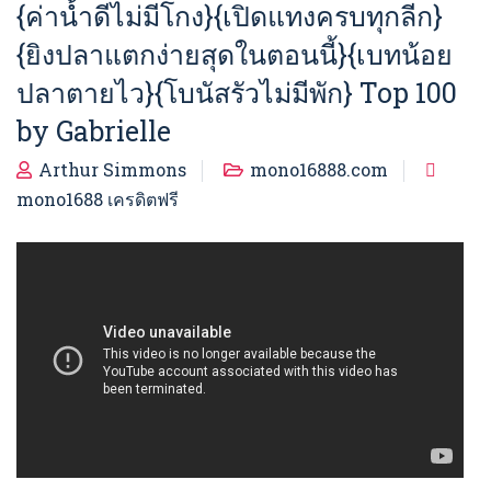
{ค่าน้ำดีไม่มีโกง}{เปิดแทงครบทุกลีก}
{ยิงปลาแตกง่ายสุดในตอนนี้}{เบทน้อย
ปลาตายไว}{โบนัสรัวไม่มีพัก} Top 100
by Gabrielle
Arthur Simmons
mono16888.com
mono1688 เครดิตฟรี