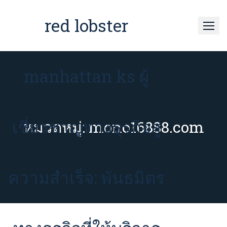
Skip
to
red lobster
content
manhattan ks ผู้
เชี่ยวชาญทางธุรกิจสู่
หมวดหมู่:
mono16888.com
ความสำเร็จ: พันธมิตร