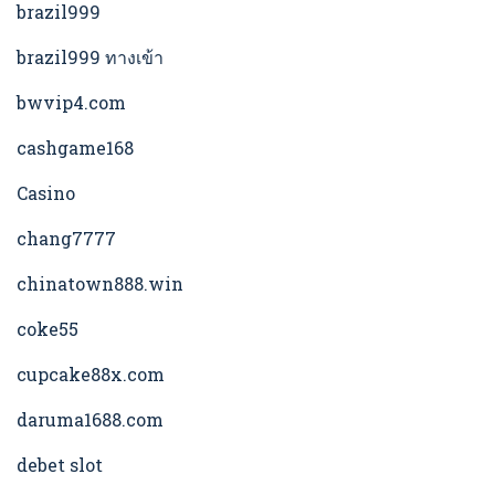
brazil999
brazil999 ทางเข้า
bwvip4.com
cashgame168
Casino
chang7777
chinatown888.win
coke55
cupcake88x.com
daruma1688.com
debet slot