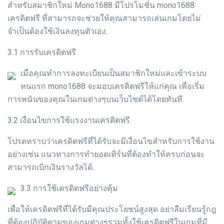
สำหรับสมาชิกใหม่ Mono1688 มีโปรโมชั่น mono1688
เครดิตฟรี ที่สามารถจะช่วยให้คุณสามารถเล่นเกมโดยไม่
จำเป็นต้องใช้เงินลงทุนตัวเอง.
3.1 การรับเครดิตฟรี
เมื่อคุณทำการลงทะเบียนเป็นสมาชิกใหม่และเข้าระบบ
หนแรก mono1688 จะมอบเครดิตฟรีให้แก่คุณ เพื่อเริ่ม
การพนันของคุณในเกมต่างๆบนเว็บไซต์ได้โดยทันที.
3.2 เงื่อนไขการใช้แรงงานเครดิตฟรี
โปรดทราบว่าเครดิตฟรีที่ได้รับจะมีเงื่อนไขสำหรับการใช้งาน
อย่างเช่น แนวทางการทำยอดเทิร์นที่ต้องทำให้ครบก่อนจะ
สามารถเบิกเงินรางวัลได้.
3.3 การใช้เครดิตฟรีอย่างคุ้ม
เพื่อให้เครดิตฟรีที่ได้รับมีคุณประโยชน์สูงสุด อย่าลืมเรียนรู้กฎ
ที่ต้องปฏิบัติตามของเกมต่างๆรวมทั้งใช้เครดิตฟรีในเกมที่มี