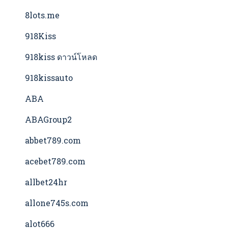
8lots.me
918Kiss
918kiss ดาวน์โหลด
918kissauto
ABA
ABAGroup2
abbet789.com
acebet789.com
allbet24hr
allone745s.com
alot666