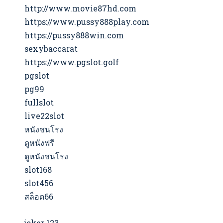
http://www.movie87hd.com
https://www.pussy888play.com
https://pussy888win.com
sexybaccarat
https://www.pgslot.golf
pgslot
pg99
fullslot
live22slot
หนังชนโรง
ดูหนังฟรี
ดูหนังชนโรง
slot168
slot456
สล็อต66
joker 123