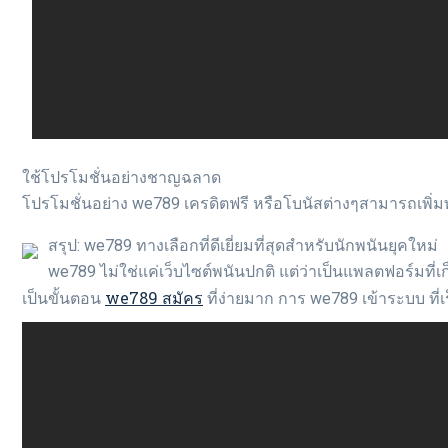
ใช้โปรโมชั่นอย่างชาญฉลาด
โปรโมชั่นอย่าง we789 เครดิตฟรี หรือโบนัสต่างๆสามารถเพิ่มท
สรุป: we789 ทางเลือกที่ดีเยี่ยมที่สุดสำหรับนักพนันยุคใหม่
we789 ไม่ใช่แค่เว็บไซต์พนันปกติ แต่ว่าเป็นแพลตฟอร์มที
we789 สมัคร
เป็นขั้นตอน
ที่ง่ายมาก การ we789 เข้าระบบ ที่เร