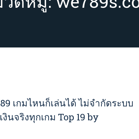
วดหมู่:
we789s.c
89 เกมไหนก็เล่นได้ ไม่จำกัดระบบ
เงินจริงทุกเกม Top 19 by