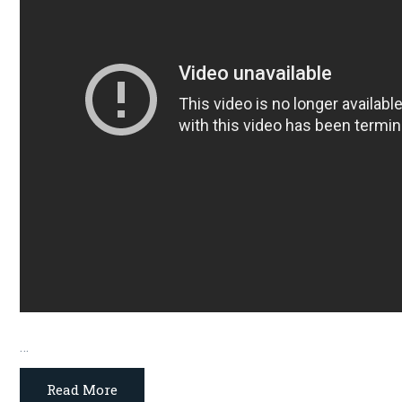
…
Read More