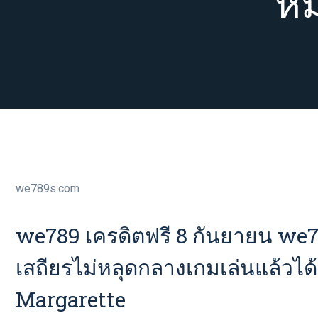
หม
we789s.com
we789 เครดิตฟรี 8 กันยายน we7
เสถียรไม่หลุดกลางเกมเล่นแล้วได้
Margarette