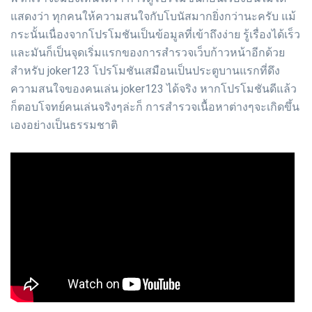
แสดงว่า ทุกคนให้ความสนใจกับโบนัสมากยิ่งกว่านะครับ แม้
กระนั้นเนื่องจากโปรโมชันเป็นข้อมูลที่เข้าถึงง่าย รู้เรื่องได้เร็ว
และมันก็เป็นจุดเริ่มแรกของการสำรวจเว็บก้าวหน้าอีกด้วย
สำหรับ joker123 โปรโมชันเสมือนเป็นประตูบานแรกที่ดึง
ความสนใจของคนเล่น joker123 ได้จริง หากโปรโมชันดีแล้ว
ก็ตอบโจทย์คนเล่นจริงๆล่ะก็ การสำรวจเนื้อหาต่างๆจะเกิดขึ้น
เองอย่างเป็นธรรมชาติ