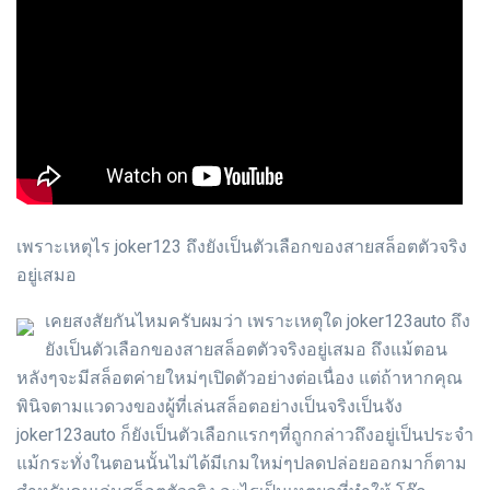
เพราะเหตุไร joker123 ถึงยังเป็นตัวเลือกของสายสล็อตตัวจริง
อยู่เสมอ
เคยสงสัยกันไหมครับผมว่า เพราะเหตุใด joker123auto ถึง
ยังเป็นตัวเลือกของสายสล็อตตัวจริงอยู่เสมอ ถึงแม้ตอน
หลังๆจะมีสล็อตค่ายใหม่ๆเปิดตัวอย่างต่อเนื่อง แต่ถ้าหากคุณ
พินิจตามแวดวงของผู้ที่เล่นสล็อตอย่างเป็นจริงเป็นจัง
joker123auto ก็ยังเป็นตัวเลือกแรกๆที่ถูกกล่าวถึงอยู่เป็นประจำ
แม้กระทั่งในตอนนั้นไม่ได้มีเกมใหม่ๆปลดปล่อยออกมาก็ตาม