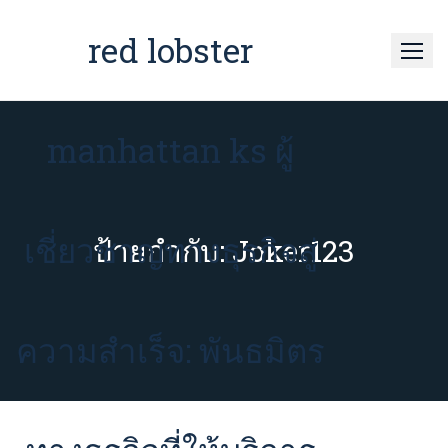
Skip
to
red lobster
content
manhattan ks ผู้
เชี่ยวชาญทางธุรกิจสู่
ป้ายกำกับ:
Joker123
ความสำเร็จ: พันธมิตร