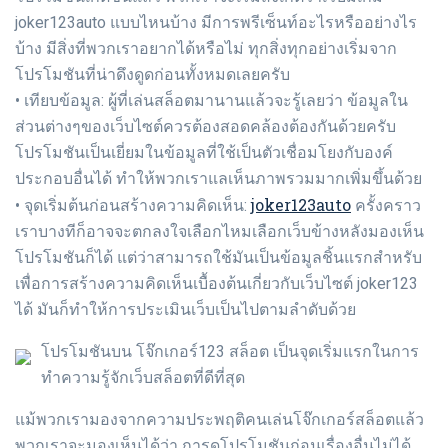
joker123auto แบบไหนบ้าง มีการพรีเซ็นท์อะไรหรืออย่างไร
บ้าง มีสิ่งที่พวกเราอยากได้หรือไม่ ทุกสิ่งทุกอย่างเริ่มจาก
โปรโมชันที่น่าดึงดูดก่อนทั้งหมดเลยครับ
• เทียบข้อมูล: ผู้ที่เล่นสล็อตมานานแล้วจะรู้เลยว่า ข้อมูลใน
ส่วนต่างๆของเว็บไซต์ควรต้องสอดคล้องต้องกันด้วยครับ
โปรโมชันเป็นเยี่ยมในข้อมูลที่ใช้เป็นตัวเชื่อมโยงกับองค์
ประกอบอื่นได้ ทำให้พวกเราแลเห็นภาพรวมมากเพิ่มขึ้นด้วย
joker123auto
• จุดเริ่มต้นก่อนสร้างความคิดเห็น:
ครั้งคราว
เราบางทีก็อาจจะตกลงใจเลือกไหมเลือกเว็บข้างหลังมองเห็น
โปรโมชันก็ได้ แต่ว่าสามารถใช้มันเป็นข้อมูลชิ้นแรกสำหรับ
เพื่อการสร้างความคิดเห็นเบื้องต้นเกี่ยวกับเว็บไซต์ joker123
ได้ มันก็ทำให้การประเมินเว็บเป็นไปตามลำดับด้วย
โปรโมชันบน โจ๊กเกอร์123 สล็อต เป็นจุดเริ่มแรกในการ
ทำความรู้จักเว็บสล็อตที่ดีที่สุด
แม้พวกเรามองจากความประพฤติคนเล่นโจ๊กเกอร์สล็อตแล้ว
พวกเราจะมองเห็นได้ว่า การดูโปรโมชันก่อนเรื่องอื่นไม่ได้