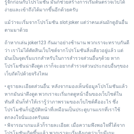
รู้จักก่อนกับโปรโมชัน มันก็ช่วยสร้างการเริ่มต้นตรวจเว็บได้
ง่ายและเข้าถึงได้มากขึ้นอีกด้วยครับ
แม้ว่าจะเริ่มจากโปรโมชัน slot joker แต่ว่าคนเล่นมักดูอันอื่น
ตามมาด้วย
ถ้าหากเล่น joker123 กันมาอย่างช้านาน พวกเราจะทราบกันดี
ว่า เราไม่ได้ตัดสินเว็บไซต์จากโปรโมชันสิ่งเดียวอยู่แล้ว แต่
มันเป็นจุดเริ่มแรกสำหรับในการสำรวจส่วนอื่นๆด้วย หาก
โปรโมชันน่าดึงดูด เราก็จะอยากสำรวจส่วนประกอบอื่นๆของ
เว็บถัดไปด้วยจริงไหม
• ดูรายละเอียดส่วนอื่น: หลังจากมองเห็นข้อมูลโปรโมชันแล้ว
หากมันน่าดึงดูด พวกเราจะเริ่มกดดูหน้าอื่นของเว็บไซต์ใน
ทันที มันก็ทำให้เรารู้ว่าภาพรวมของเว็บไซต์คืออะไร ซึ่ง
โปรโมชันก็ปฏิบัติหน้าที่เหมือนเป็นประตูบานแรกที่เราใช้
ตกลงใจนั่นเองครับผม
• พิจารณาเกมแล้วก็รายละเอียด: เมื่อความพึงพอใจที่ได้จาก
โปรโมชันเกิดขึ้นแล้ว พวกเราจะเริ่มสังเกตว่าเว็บมีเกม