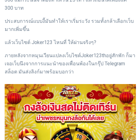
300 บาท
ประสบการณ์แบบงี้มันทำให้เราเริ่มระวัง รวมทั้งกล้าเลือกเว็บ
มากเพิ่มขึ้น
แล้วเว็บไซต์ Joker123 ไหนที่ ให้ผ่านจริงๆ?
ภายหลังจากหมุนเวียนแปลงเว็บไซต์Joker123thอยู่สักพัก ก็มา
เจอเว็บนึงจากการแนะนำของเพื่อนพ้องในกรุ๊ป Telegram
สล็อต มันส่งลิงก์มาพร้อมบอกว่า