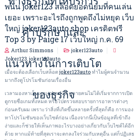
ทางธุรกิจที่ให้บริการ
พนัน joker123 สล็อตยอดนิยมที่คนเล่น
เยอะ เพราะอะไรถึงถูกพูดถึงไม่หยุด เว็บ
ใหญ่ joker123auto.shop เครดิตฟรี
คำปรึกษาและ
Top 3 by Paige 17 เว็บใหญ่ ก.ค. 69
Arthur Simmons
joker123auto
Joker123
joker123auto
,
แนวทางในการเติบโต
joker123auto
เมื่อจะต้องเลือกเว็บสล็อต
ทำไมผู้คนจำนวน
มากถึงดูโปรโมชันก่อนเรื่องอื่น
ของธุรกิจ
เวลามองหาเว็บแบบ joker123 หลายคนไม่ได้เริ่มจากการเปิด
ดูกรยชื่อเกมทั้งหมด หรือไปตรวจสอบรายการอาหารต่างๆ
ก่อนครับผม เพราะว่าสิ่งที่เกิดขึ้นหลายครั้งที่สุดก็คือ การมอง
หาโปรโมชันของเว็บไซต์ก่อน เนื่องจากนี่เป็นข้อมูลที่เข้าถึง
ง่ายและก็ช่วยให้เห็นภาพอะไรบางอย่างเกี่ยวกับเว็บไซต์ได้อีก
ด้วย หากแม้ท้ายที่สุดเราจะตกลงใจร่วมกับเหตุอื่น แต่ก็ปฏิเสธ