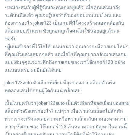
• เหมาะสมกับผู้ที่รู้จังหวะตนเองอยู่แล้ว: เมื่อคุณเล่นมาถึง
ระดับหนึ่งแล้ว คุณจะรู้เลยว่าตัวเองชอบเกมแบบไหน และ
ต้องการอะไร joker123 เป็นเกมที่มีโครงสร้างสอดคล้องกับ
สล็อตแบบเริ่มแรก ซึ่งถูกอกถูกใจคนไม่ใช่น้อยอยู่แล้วล่ะ
ขอรับ
• ผู้เล่นสำรองที่ไว้ใจได้: แน่นอนว่า คุณอาจจะมีค่ายเกมใหม่ๆ
ที่คุณเริ่มเล่นเสมอๆแล้ว แต่เมื่อไรที่คุณอยากกลับมาเล่นเกม
แบบเดิมๆคุณจะระลึกถึงค่ายเกมของเราโจ๊กเกอร์123 อย่าง
แน่นอนครับ ผมยืนยันได้เลย
joker123auto ตัวเลือกที่เยี่ยมที่สุดของสายสล็อตตัวจริง
ทดลองเล่นได้ก่อนผู้ใดกันแน่ คลิกเลย!
เห็นไหมครับว่า joker123auto เป็นตัวเลือกที่ยอดเยี่ยมของสาย
สล็อตตัวจริงเพราอะไร? แน่ๆว่า เมื่อเราเล่นสล็อตไปสักพัก
พวกเราจะเริ่มละเลยความหวือหวาแล้วกลับมามองหาความ
ง่ายๆ ซึ่งเกมของ โจ๊กเกอร์123 ล้นหลามตอบปัญหาในส่วนนี้
เป็นอย่างดีเลยล่ะครับผม ความใกล้ชิดที่ทำให้ท่านเล่น