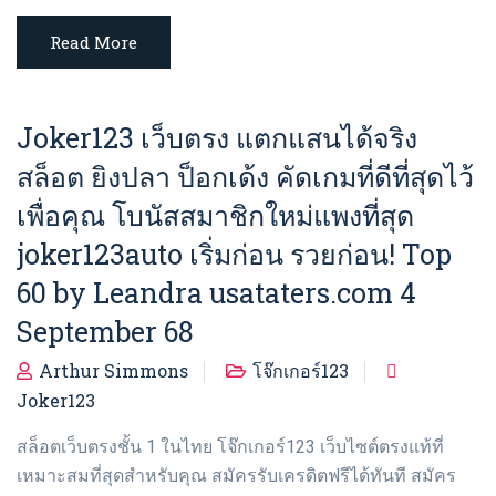
Read More
Joker123 เว็บตรง แตกแสนได้จริง
สล็อต ยิงปลา ป็อกเด้ง คัดเกมที่ดีที่สุดไว้
เพื่อคุณ โบนัสสมาชิกใหม่แพงที่สุด
joker123auto เริ่มก่อน รวยก่อน! Top
60 by Leandra usataters.com 4
September 68
Arthur Simmons
โจ๊กเกอร์123
Joker123
สล็อตเว็บตรงชั้น 1 ในไทย โจ๊กเกอร์123 เว็บไซต์ตรงแท้ที่
เหมาะสมที่สุดสำหรับคุณ สมัครรับเครดิตฟรีได้ทันที สมัคร