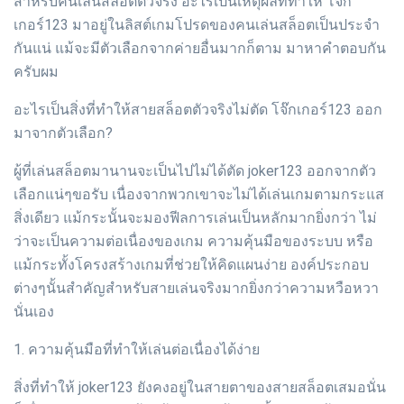
สำหรับคนเล่นสล็อตตัวจริง อะไรเป็นเหตุผลที่ทำให้ โจ๊ก
เกอร์123 มาอยู่ในลิสต์เกมโปรดของคนเล่นสล็อตเป็นประจำ
กันแน่ แม้จะมีตัวเลือกจากค่ายอื่นมากก็ตาม มาหาคำตอบกัน
ครับผม
อะไรเป็นสิ่งที่ทำให้สายสล็อตตัวจริงไม่ตัด โจ๊กเกอร์123 ออก
มาจากตัวเลือก?
ผู้ที่เล่นสล็อตมานานจะเป็นไปไม่ได้ตัด joker123 ออกจากตัว
เลือกแน่ๆขอรับ เนื่องจากพวกเขาจะไม่ได้เล่นเกมตามกระแส
สิ่งเดียว แม้กระนั้นจะมองฟีลการเล่นเป็นหลักมากยิ่งกว่า ไม่
ว่าจะเป็นความต่อเนื่องของเกม ความคุ้นมือของระบบ หรือ
แม้กระทั้งโครงสร้างเกมที่ช่วยให้คิดแผนง่าย องค์ประกอบ
ต่างๆนั้นสำคัญสำหรับสายเล่นจริงมากยิ่งกว่าความหวือหวา
นั่นเอง
1. ความคุ้นมือที่ทำให้เล่นต่อเนื่องได้ง่าย
สิ่งที่ทำให้ joker123 ยังคงอยู่ในสายตาของสายสล็อตเสมอนั่น