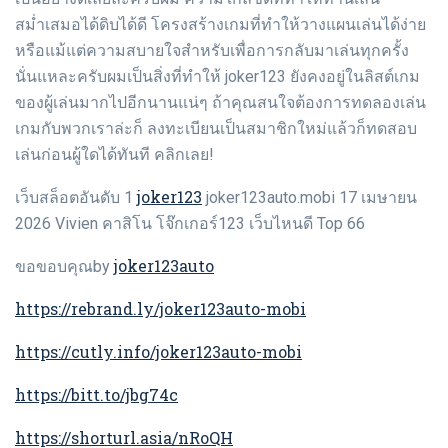
สม่ำเสมอได้ดิบได้ดี โครงสร้างเกมที่ทำให้วางแผนเล่นได้ง่าย
หรือแม้แต่ความสบายใจสำหรับเพื่อการกลับมาเล่นทุกครั้ง
นั่นแหละครับผมเป็นสิ่งที่ทำให้ joker123 ยังคงอยู่ในลิสต์เกม
ของผู้เล่นมากไปอีกนานแน่ๆ ถ้าคุณสนใจต้องการทดลองเล่น
เกมกับพวกเราล่ะก็ ลงทะเบียนเป็นสมาชิกใหม่แล้วก็ทดสอบ
เล่นก่อนผู้ใดได้ทันที คลิกเลย!
joker123
เว็บสล็อตอันดับ 1
joker123auto.mobi 17 เมษายน
2026 Vivien คาสิโน โจ๊กเกอร์123 เว็บไหนดี Top 66
joker123auto
ขอขอบคุณby
https://rebrand.ly/joker123auto-mobi
https://cutly.info/joker123auto-mobi
https://bitt.to/jbg74c
https://shorturl.asia/nRoQH