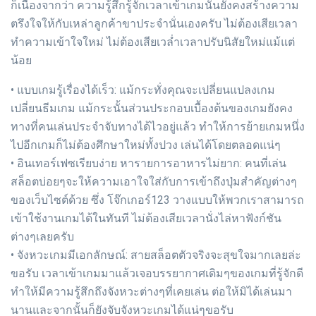
ก็เนื่องจากว่า ความรู้สึกรู้จักเวลาเข้าเกมนั้นยังคงสร้างความ
ตรึงใจให้กับเหล่าลูกค้าขาประจำนั่นเองครับ ไม่ต้องเสียเวลา
ทำความเข้าใจใหม่ ไม่ต้องเสียเวล่ำเวลาปรับนิสัยใหม่แม้แต่
น้อย
• แบบเกมรู้เรื่องได้เร็ว: แม้กระทั่งคุณจะเปลี่ยนแปลงเกม
เปลี่ยนธีมเกม แม้กระนั้นส่วนประกอบเบื้องต้นของเกมยังคง
ทางที่คนเล่นประจำจับทางได้ไวอยู่แล้ว ทำให้การย้ายเกมหนึ่ง
ไปอีกเกมก็ไม่ต้องศึกษาใหม่ทั้งปวง เล่นได้โดยตลอดแน่ๆ
• อินเทอร์เฟซเรียบง่าย หารายการอาหารไม่ยาก: คนที่เล่น
สล็อตบ่อยๆจะให้ความเอาใจใส่กับการเข้าถึงปุ่มสำคัญต่างๆ
ของเว็บไซต์ด้วย ซึ่ง โจ๊กเกอร์123 วางแบบให้พวกเราสามารถ
เข้าใช้งานเกมได้ในทันที ไม่ต้องเสียเวลานั่งไล่หาฟังก์ชัน
ต่างๆเลยครับ
• จังหวะเกมมีเอกลักษณ์: สายสล็อตตัวจริงจะสุขใจมากเลยล่ะ
ขอรับ เวลาเข้าเกมมาแล้วเจอบรรยากาศเดิมๆของเกมที่รู้จักดี
ทำให้มีความรู้สึกถึงจังหวะต่างๆที่เคยเล่น ต่อให้มิได้เล่นมา
นานและจากนั้นก็ยังจับจังหวะเกมได้แน่ๆขอรับ