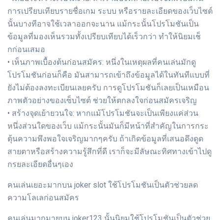
การเปรียบเทียบรายชื่อเกม ระบบ หรือรายละเอียดของเว็บไซต์
นั้นบางทีอาจใช้เวลาออกจะนาน แม้กระนั้นโปรโมชันเป็น
ข้อมูลที่มองเห็นรวมทั้งเปรียบเทียบได้เร็วกว่า ทำให้นิยมเช็
กก่อนเสมอ
• เห็นภาพเบื้องต้นก่อนสมัคร: หนึ่งในเหตุผลที่คนเล่นมักดู
โปรโมชันก่อนก็คือ มันสามารถเข้าถึงข้อมูลได้ในทันทีแบบที่
ยังไม่ต้องลงทะเบียนเลยครับ การดูโปรโมชันก็เลยเป็นเหมือน
ภาพตัวอย่างของเซ็บไซต์ ช่วยให้ตกลงใจก่อนสมัครเจริญ
• สร้างจุดเย้ายวนใจ: หากแม้โปรโมชันจะเป็นเพียงแค่ส่วน
หนึ่งส่วนใดของเว็บ แม้กระนั้นมันก็มีหน้าที่สำคัญในการกระ
ตุ้นความพึงพอใจเจริญมากๆครับ ถ้าเกิดข้อมูลที่เสนอดึงดูด
สายตาหรือสร้างความรู้สึกที่ดี เราก็จะมีลัษณะทิศทางเข้าไปดู
กรยละเอียดอื่นๆเอง
คนเล่นเยอะมากบน joker slot ใช้โปรโมชันเป็นตัวช่วยลด
ความโลเลก่อนสมัคร
คนเล่นมากมายบน joker123 นั้นนิยมใช้โปรโมชันเป็นตัวช่วย