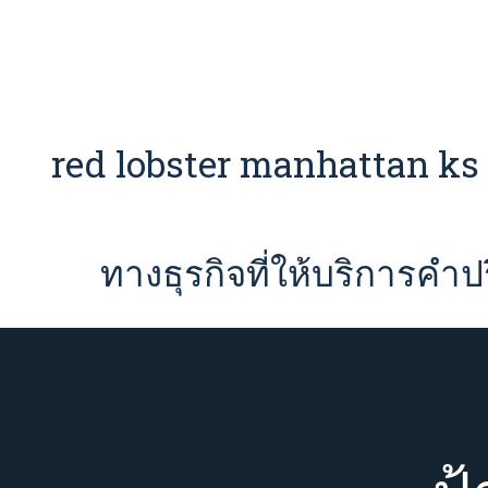
Skip
to
content
red lobster manhattan ks ผู
ทางธุรกิจที่ให้บริการค