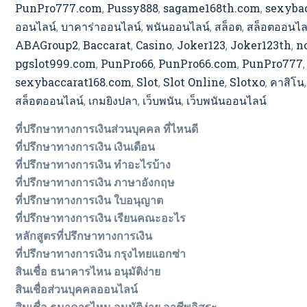
PunPro777.com
Pussy888
sagame168th.com
sexyba
,
,
,
ออนไลน์
บาคาร่าออนไลน์
พนันออนไลน์
สล็อต
สล็อตออนไล
,
,
,
,
ABAGroup2
Baccarat
Casino
Joker123
Joker123th
n
,
,
,
,
,
pgslot999.com
PunPro66
PunPro66.com
PunPro777
,
,
,
sexybaccarat168.com
Slot
Slot Online
Slotxo
คาสิโน
,
,
,
,
สล็อตออนไลน์
เกมยิงปลา
เว็บพนัน
เว็บพนันออนไลน์
,
,
,
ที่ปรึกษาทางการเงินส่วนบุคคล ที่ไหนดี
ที่ปรึกษาทางการเงิน เงินเดือน
ที่ปรึกษาทางการเงิน ทําอะไรบ้าง
ที่ปรึกษาทางการเงิน ภาษาอังกฤษ
ที่ปรึกษาทางการเงิน ใบอนุญาต
ที่ปรึกษาทางการเงิน เรียนคณะอะไร
หลักสูตรที่ปรึกษาทางการเงิน
ที่ปรึกษาทางการเงิน กรุงไทยแอกซ่า
สินเชื่อ ธนาคารไหน อนุมัติง่าย
สินเชื่อส่วนบุคคลออนไลน์