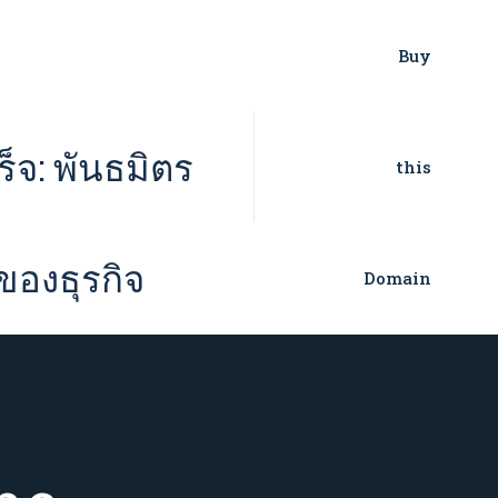
Buy
็จ: พันธมิตร
this
ของธุรกิจ
Domain