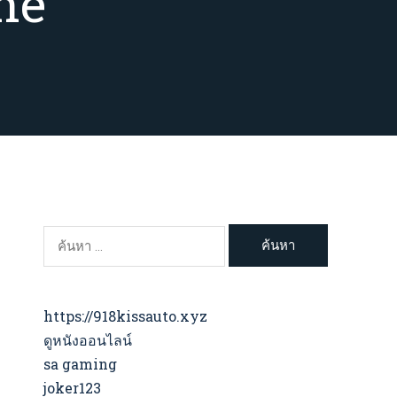
ne
ค้นหา
สำหรับ:
https://918kissauto.xyz
ดูหนังออนไลน์
sa gaming
joker123