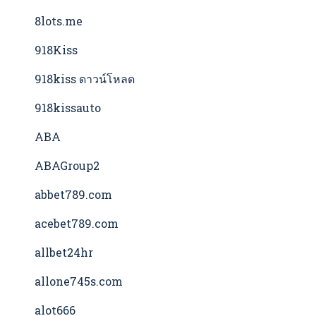
8lots.me
918Kiss
918kiss ดาวน์โหลด
918kissauto
ABA
ABAGroup2
abbet789.com
acebet789.com
allbet24hr
allone745s.com
alot666