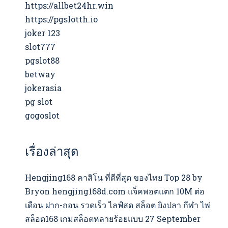
https://allbet24hr.win
https://pgslotth.io
joker 123
slot777
pgslot88
betway
jokerasia
pg slot
gogoslot
เรื่องล่าสุด
Hengjing168 คาสิโน ที่ดีที่สุด ของไทย Top 28 by
Bryon hengjing168d.com แจ็คพอตแตก 10M ต่อ
เดือน ฝาก-ถอน รวดเร็ว ไลฟ์สด สล็อต ยิงปลา กีฬา ไพ่
สล็อต168 เกมสล็อตหลายร้อยแบบ 27 September