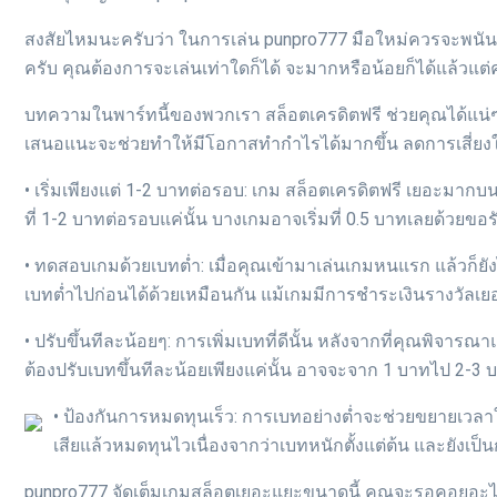
สงสัยไหมนะครับว่า ในการเล่น punpro777 มือใหม่ควรจะพนันอ
ครับ คุณต้องการจะเล่นเท่าใดก็ได้ จะมากหรือน้อยก็ได้แล้วแต
บทความในพาร์ทนี้ของพวกเรา สล็อตเครดิตฟรี ช่วยคุณได้แน่ๆ สำห
เสนอแนะจะช่วยทำให้มีโอกาสทำกำไรได้มากขึ้น ลดการเสี่ยงใ
• เริ่มเพียงแต่ 1-2 บาทต่อรอบ: เกม สล็อตเครดิตฟรี เยอะมากบน
ที่ 1-2 บาทต่อรอบแค่นั้น บางเกมอาจเริ่มที่ 0.5 บาทเลยด้วยข
• ทดสอบเกมด้วยเบทต่ำ: เมื่อคุณเข้ามาเล่นเกมหนแรก แล้วก
เบทต่ำไปก่อนได้ด้วยเหมือนกัน แม้เกมมีการชำระเงินรางวัลเยอะข
• ปรับขึ้นทีละน้อยๆ: การเพิ่มเบทที่ดีนั้น หลังจากที่คุณพิจาร
ต้องปรับเบทขึ้นทีละน้อยเพียงแค่นั้น อาจจะจาก 1 บาทไป 2-3 
• ป้องกันการหมดทุนเร็ว: การเบทอย่างต่ำจะช่วยขยายเวลา
เสียแล้วหมดทุนไวเนื่องจากว่าเบทหนักตั้งแต่ต้น และยังเป็น
punpro777 จัดเต็มเกมสล็อตเยอะแยะขนาดนี้ คุณจะรอคอยอะไร! ส