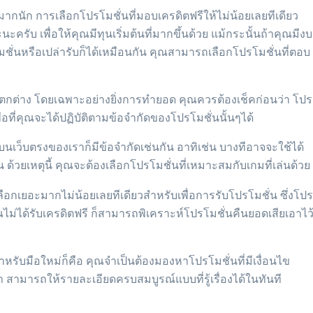
ากนัก การเลือกโปรโมชั่นที่มอบเครดิตฟรีให้ไม่น้อยเลยทีเดียว
รับ เพื่อให้คุณมีทุนเริ่มต้นที่มากขึ้นด้วย แม้กระนั้นถ้าคุณมีงบ
่นหรือเปล่ารับก็ได้เหมือนกัน คุณสามารถเลือกโปรโมชั่นที่ตอบ
แตกต่าง โดยเฉพาะอย่างยิ่งการทำยอด คุณควรต้องเช็คก่อนว่า โปร
อที่คุณจะได้ปฏิบัติตามข้อจำกัดของโปรโมชั่นนั้นๆได้
่นบนเว็บตรงของเราก็มีข้อจำกัดเช่นกัน อาทิเช่น บางทีอาจจะใช้ได้
น ด้วยเหตุนี้ คุณจะต้องเลือกโปรโมชั่นที่เหมาะสมกับเกมที่เล่นด้วย
ลือกเยอะมากไม่น้อยเลยทีเดียวสำหรับเพื่อการรับโปรโมชั่น ซึ่งโปร
ณไม่ได้รับเครดิตฟรี ก็สามารถพิเคราะห์โปรโมชั่นคืนยอดเสียเอาไว
ดสำหรับมือใหม่ก็คือ คุณจำเป็นต้องมองหาโปรโมชั่นที่มีเงื่อนไข
ำ สามารถให้รายละเอียดครบสมบูรณ์แบบที่รู้เรื่องได้ในทันที