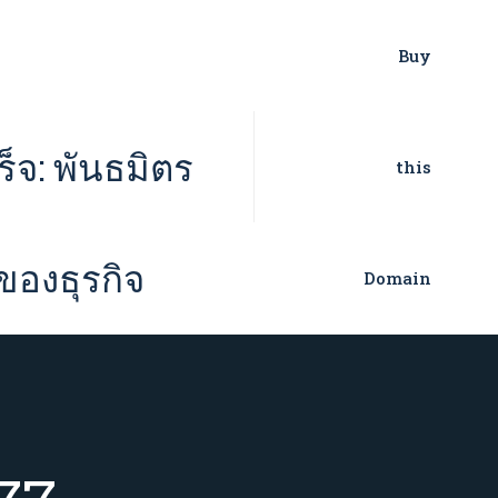
Buy
็จ: พันธมิตร
this
ของธุรกิจ
Domain