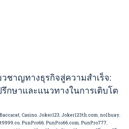
่ยวชาญทางธุรกิจสู่ความสำเร็จ:
คำปรึกษาและแนวทางในการเติบโต
Baccarat
Casino
Joker123
Joker123th.com
no1huay
,
,
,
,
,
t9999.co
PunPro66
PunPro66.com
PunPro777
,
,
,
,