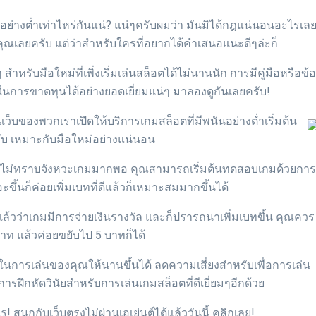
ย่างต่ำเท่าไหร่กันแน่? แน่ๆครับผมว่า มันมิได้กฎแน่นอนอะไรเล
่คุณเลยครับ แต่ว่าสำหรับใครที่อยากได้คำเสนอแนะดีๆล่ะก็
รับมือใหม่ที่เพิ่งเริ่มเล่นสล็อตได้ไม่นานนัก การมีคู่มือหรือข้อ
นการขาดทุนได้อย่างยอดเยี่ยมแน่ๆ มาลองดูกันเลยครับ!
เว็บของพวกเราเปิดให้บริการเกมสล็อตที่มีพนันอย่างต่ำเริ่มต้น
อรับ เหมาะกับมือใหม่อย่างแน่นอน
็ยังไม่ทราบจังหวะเกมมากพอ คุณสามารถเริ่มต้นทดสอบเกมด้วยการ
ึ้นก็ค่อยเพิ่มเบทที่ดีแล้วก็เหมาะสมมากขึ้นได้
ณาแล้วว่าเกมมีการจ่ายเงินรางวัล และก็ปรารถนาเพิ่มเบทขึ้น คุณควร
บาท แล้วค่อยขยับไป 5 บาทก็ได้
ในการเล่นของคุณให้นานขึ้นได้ ลดความเสี่ยงสำหรับเพื่อการเล่น
การฝึกหัดวินัยสำหรับการเล่นเกมสล็อตที่ดีเยี่ยมๆอีกด้วย
นุกกับเว็บตรงไม่ผ่านเอเย่นต์ได้แล้ววันนี้ คลิกเลย!