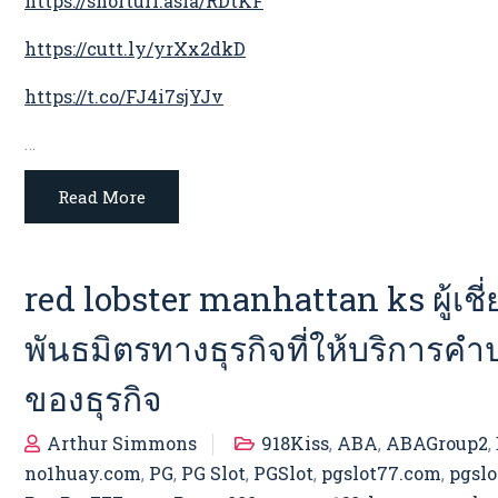
https://shorturl.asia/RDtKF
https://cutt.ly/yrXx2dkD
https://t.co/FJ4i7sjYJv
…
Read More
red lobster manhattan ks ผู้เชี
พันธมิตรทางธุรกิจที่ให้บริการ
ของธุรกิจ
Arthur Simmons
918Kiss
ABA
ABAGroup2
,
,
,
no1huay.com
PG
PG Slot
PGSlot
pgslot77.com
pgslo
,
,
,
,
,