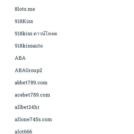
8lots.me
918Kiss
918kiss ดาวน์โหลด
918kissauto
ABA
ABAGroup2
abbet789.com
acebet789.com
allbet24hr
allone745s.com
alot666