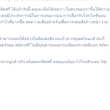
ฟรี ได้แล้ววันนี้ คุณจะเห็นได้เลยว่า เว็บตรงของเรานั้นให้ความ
ที่ไม่เคยมีประสบการณ์ในการเล่นมาก่อน การเลือกรับโปรโมชั่นบน
รที่มากขึ้น ลดความเสี่ยงสำหรับเพื่อการเล่นเสียก้าวหน้า รวม
ม่สามารถเล่นได้อย่างไม่ต้องสงสัย และถ้าหากคุณพร้อมแล้วล่ะก็
ลยครับผม สมัครฟรี ไม่มีคุณค่าขนบธรรมเนียมประเพณีแน่ๆ สมัคร
วิวจากลูกค้าจริง สล็อตเครดิตฟรี ลงทุนงบน้อย กำไรหลักแสน Top