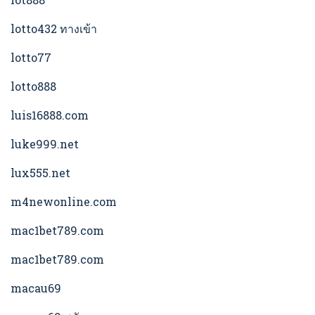
lotto432 ทางเข้า
lotto77
lotto888
luis16888.com
luke999.net
lux555.net
m4newonline.com
mac1bet789.com
mac1bet789.com
macau69