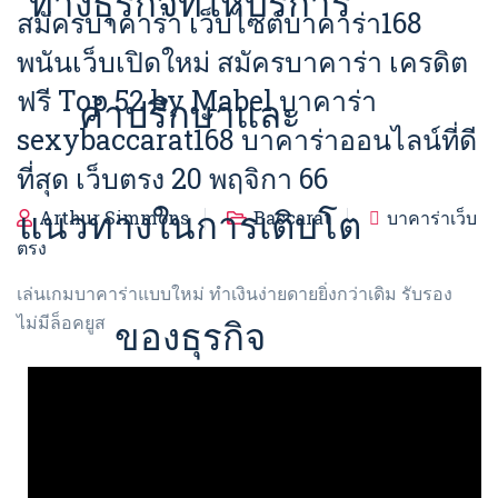
ทางธุรกิจที่ให้บริการ
สมัครบาคาร่า เว็บไซต์บาคาร่า168
พนันเว็บเปิดใหม่ สมัครบาคาร่า เครดิต
ฟรี Top 52 by Mabel บาคาร่า
คำปรึกษาและ
sexybaccarat168 บาคาร่าออนไลน์ที่ดี
ที่สุด เว็บตรง 20 พฤจิกา 66
แนวทางในการเติบโต
Arthur Simmons
Baccarat
บาคาร่าเว็บ
ตรง
เล่นเกมบาคาร่าแบบใหม่ ทำเงินง่ายดายยิ่งกว่าเดิม รับรอง
ของธุรกิจ
ไม่มีล็อคยูส