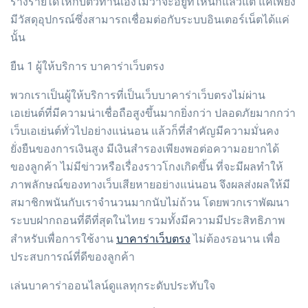
ร้างรายได้ให้กับตัวท่านเองไม่ว่าจะอยู่ที่ไหนก็แล้วแต่ แค่เพียง
มีวัสดุอุปกรณ์ซึ่งสามารถเชื่อมต่อกับระบบอินเตอร์เน็ตได้แค่
นั้น
ยืน 1 ผู้ให้บริการ บาคาร่าเว็บตรง
พวกเราเป็นผู้ให้บริการที่เป็นเว็บบาคาร่าเว็บตรงไม่ผ่าน
เอเย่นต์ที่มีความน่าเชื่อถือสูงขึ้นมากยิ่งกว่า ปลอดภัยมากกว่า
เว็บเอเย่นต์ทั่วไปอย่างแน่นอน แล้วก็ที่สำคัญมีความมั่นคง
ยั่งยืนของการเงินสูง มีเงินสำรองเพียงพอต่อความอยากได้
ของลูกค้า ไม่มีข่าวหรือเรื่องราวโกงเกิดขึ้น ที่จะมีผลทำให้
ภาพลักษณ์ของทางเว็บเสียหายอย่างแน่นอน จึงผลส่งผลให้มี
สมาชิกพนันกับเราจำนวนมากนับไม่ถ้วน โดยพวกเราพัฒนา
ระบบฝากถอนที่ดีที่สุดในไทย รวมทั้งมีความมีประสิทธิภาพ
บาคาร่าเว็บตรง
สำหรับเพื่อการใช้งาน
ไม่ต้องรอนาน เพื่อ
ประสบการณ์ที่ดีของลูกค้า
เล่นบาคาร่าออนไลน์ดูแลทุกระดับประทับใจ