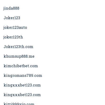
jinda888
Joker123
joker123auto
joker123th
Joker123th.com
khumsup888.me
kimchibetbet.com
kingromans789.com
kingxxxbet123.com
kingxxxbet123.com
kitti999vip.com