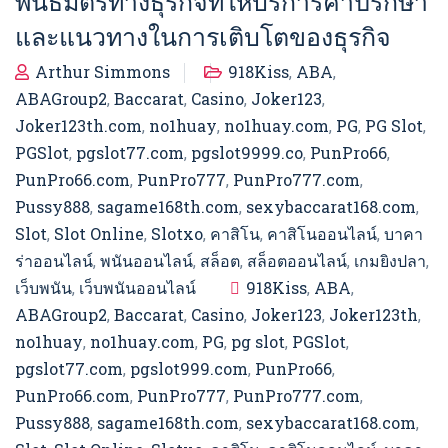
พันธมิตรทางธุรกิจที่ให้บริการคำปรึกษา
และแนวทางในการเติบโตของธุรกิจ
Arthur Simmons
918Kiss
ABA
,
,
ABAGroup2
Baccarat
Casino
Joker123
,
,
,
,
Joker123th.com
no1huay
no1huay.com
PG
PG Slot
,
,
,
,
,
PGSlot
pgslot77.com
pgslot9999.co
PunPro66
,
,
,
,
PunPro66.com
PunPro777
PunPro777.com
,
,
,
Pussy888
sagame168th.com
sexybaccarat168.com
,
,
,
Slot
Slot Online
Slotxo
คาสิโน
คาสิโนออนไลน์
บาคา
,
,
,
,
,
ร่าออนไลน์
พนันออนไลน์
สล็อต
สล็อตออนไลน์
เกมยิงปลา
,
,
,
,
,
เว็บพนัน
เว็บพนันออนไลน์
918Kiss
ABA
,
,
,
ABAGroup2
Baccarat
Casino
Joker123
Joker123th
,
,
,
,
,
no1huay
no1huay.com
PG
pg slot
PGSlot
,
,
,
,
,
pgslot77.com
pgslot999.com
PunPro66
,
,
,
PunPro66.com
PunPro777
PunPro777.com
,
,
,
Pussy888
sagame168th.com
sexybaccarat168.com
,
,
,