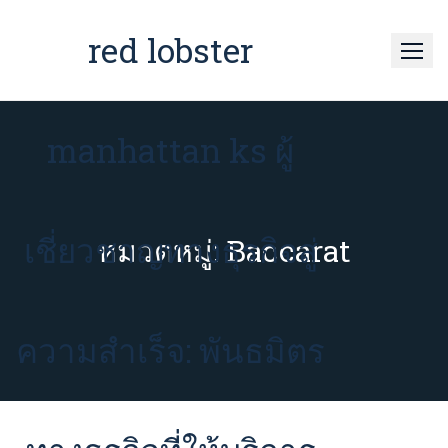
Skip
to
red lobster
content
manhattan ks ผู้
เชี่ยวชาญทางธุรกิจสู่
หมวดหมู่:
Baccarat
ความสำเร็จ: พันธมิตร