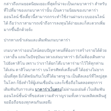
กล่าวถึงเกมยอดนิยมเยอะที่สุดก็น่าจะเป็นเกมบาคาร่า สำหรับ
ที่ไปที่มาของเกมบาคาร่านั้น เป็นความนิยมของบาคาร่า
ออนไลน์ ซึ่งเดี๋ยวนี้สามารถกระทำใช้งานผ่านระบบออนไลน์
ได้ ถือว่าเราสามารถเข้าถึงการลงทุนได้ง่ายและก็สะดวกเพิ่ม
มากขึ้นอีกด้วยจ้ะ
ปากทางเข้าเล่นและเดิมพันเกมบาคาร่า
เกมบาคาร่าออนไลน์ตอบปัญหาคนที่ต้องการสร้างรายได้ด้วย
เวลาอั้น แถมในปัจจุบันแวดวงเล่นบาคาร่า ยังไม่ต้องเดินทาง
ไปยังคาสิโน เพราะว่าเราได้ยกโต๊ะบาคาร่ามาไว้ให้ทุกท่าน
ได้เล่น คาสิโนบาคาร่า บนโทรศัพท์เคลื่อนที่ ได้อย่างไม่ยาก
เย็นที่สุด ยิ่งได้พนันกับเว็บที่ได้มาตรฐาน เป็นดีลเลอร์ที่ใหญ่สุด
ในโลก ก็ยิ่งทำให้ผู้เล่นเชื่อมั่น และก็เชื่อถือในตลอดทุกการ
บาคาร่าเว็บตรง
เดิมพันกับการเล่น
ไม่ผ่านเอเย่นต์ เว็บเดิมพัน
ออนไลน์ชั้นนำที่ขอส่งความสำราญรวมทั้งความเพลิดเพลินสู่
จอมือถือของทุกคนกันเลยจ๊ะ