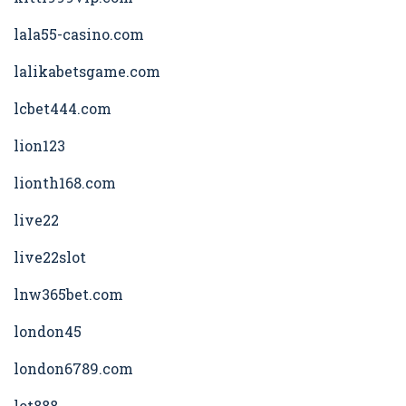
lala55-casino.com
lalikabetsgame.com
lcbet444.com
lion123
lionth168.com
live22
live22slot
lnw365bet.com
london45
london6789.com
lot888