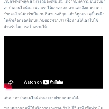
เว็บตรงที่ดีที่สุด สามารถมองเพิ่มเติมได้จากบทความบนเว็บบา
คาร่าออนไลน์ของพวกเราได้เลยคะคะ หากเอ่ยถึงเกมบาคา
ร่าออนไลน์นับว่าเป็นเกมที่มาแรงที่สุด แล้วก็ถูกบรรจุเป็นหนึ่ง
ในตัวเลือกยอดฮิตบนเว็บของพวกเรา เพื่อท่านได้เอาไปใช้
สำหรับในการสร้างรายได้
เล่นบาคาร่าออนไลน์ผ่านระบบฝากถอนออโต้
ระบบฝากถอนที่ให้บริการอย่างรวดเร็วไม่กี่วินาที เพื่อท่านไม่