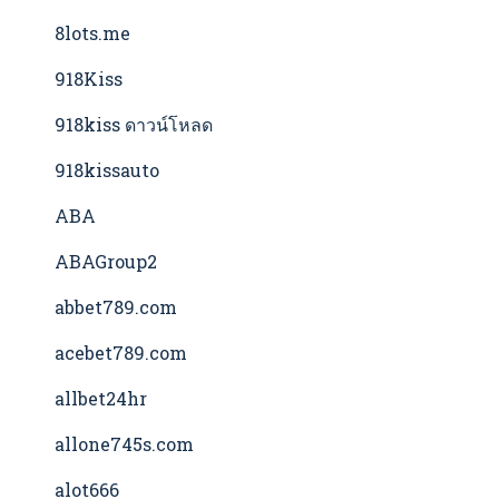
8lots.me
918Kiss
918kiss ดาวน์โหลด
918kissauto
ABA
ABAGroup2
abbet789.com
acebet789.com
allbet24hr
allone745s.com
alot666