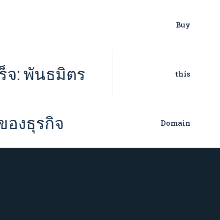
Buy
็จ: พันธมิตร
this
ของธุรกิจ
Domain