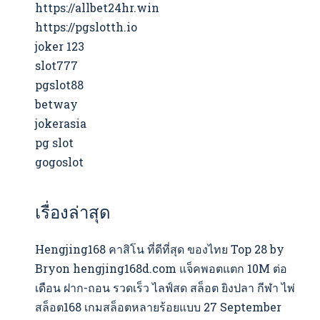
https://allbet24hr.win
https://pgslotth.io
joker 123
slot777
pgslot88
betway
jokerasia
pg slot
gogoslot
เรื่องล่าสุด
Hengjing168 คาสิโน ที่ดีที่สุด ของไทย Top 28 by
Bryon hengjing168d.com แจ็คพอตแตก 10M ต่อ
เดือน ฝาก-ถอน รวดเร็ว ไลฟ์สด สล็อต ยิงปลา กีฬา ไพ่
สล็อต168 เกมสล็อตหลายร้อยแบบ 27 September