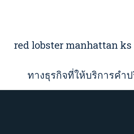
Skip
to
content
red lobster manhattan ks ผู
ทางธุรกิจที่ให้บริการค