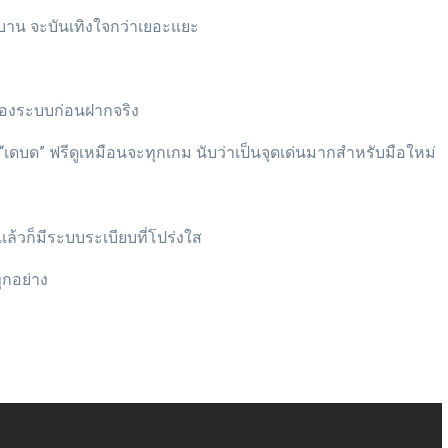
ิกบาน จะบันเทิงใจกว่าเยอะแยะ
ทดลองระบบก่อนฝากจริง
 “เดบด” ฟรีดูเหมือนจะทุกเกม นับว่าเป็นจุดเด่นมากสำหรับมือใหม่
้วก็มีระบบระเบียบที่โปร่งใส
ุกอย่าง