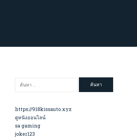
ค้นหา
สำหรับ:
p
https://918kissauto.xyz
ดูหนังออนไลน์
sa gaming
joker123