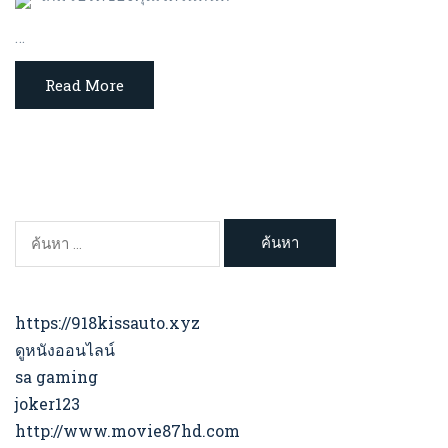
…
Read More
ค้นหา
สำหรับ:
https://918kissauto.xyz
ดูหนังออนไลน์
sa gaming
joker123
http://www.movie87hd.com