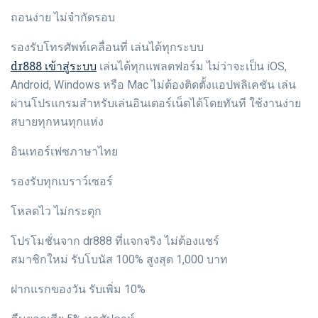
ถอนง่าย ไม่จำกัดรอบ
รองรับโทรศัพท์เคลื่อนที่ เล่นได้ทุกระบบ
dr888 เข้าสู่ระบบ
เล่นได้ทุกแพลตฟอร์ม ไม่ว่าจะเป็น iOS,
Android, Windows หรือ Mac ไม่ต้องติดตั้งแอปพลิเคชัน เล่น
ผ่านโปรแกรมสำหรับเล่นอินเตอร์เน็ตได้โดยทันที ใช้งานง่าย
สบายทุกหนทุกแห่ง
อินเทอร์เฟซภาษาไทย
รองรับทุกเบราว์เซอร์
โหลดไว ไม่กระตุก
โปรโมชั่นจาก dr888 ที่แจกจริง ไม่ต้องแชร์
สมาชิกใหม่ รับโบนัส 100% สูงสุด 1,000 บาท
ฝากแรกของวัน รับเพิ่ม 10%