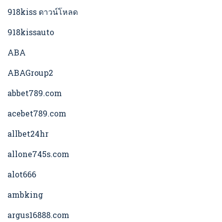
918kiss ดาวน์โหลด
918kissauto
ABA
ABAGroup2
abbet789.com
acebet789.com
allbet24hr
allone745s.com
alot666
ambking
argus16888.com