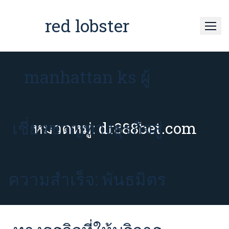
Skip
to
red lobster
content
manhattan ks ผู้
เชี่ยวชาญทางธุรกิจสู่
หมวดหมู่:
dr888bet.com
ความสำเร็จ: พันธมิตร