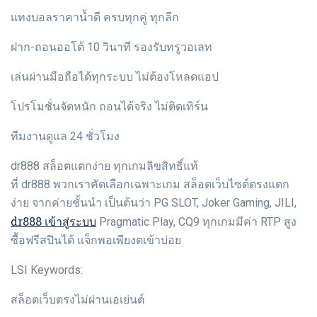
แทงบอลราคาน้ำดี ครบทุกคู่ ทุกลีก
ฝาก-ถอนออโต้ 10 วินาที รองรับทรูวอเลท
เล่นผ่านมือถือได้ทุกระบบ ไม่ต้องโหลดแอป
โปรโมชั่นจัดหนัก ถอนได้จริง ไม่ติดเทิร์น
ทีมงานดูแล 24 ชั่วโมง
dr888 สล็อตแตกง่าย ทุกเกมลิขสิทธิ์แท้
ที่ dr888 พวกเราคัดเลือกเฉพาะเกม สล็อตเว็บไซต์ตรงแตก
ง่าย จากค่ายชั้นนำ เป็นต้นว่า PG SLOT, Joker Gaming, JILI,
dr888 เข้าสู่ระบบ
Pragmatic Play, CQ9 ทุกเกมมีค่า RTP สูง
ซื้อฟรีสปินได้ แจ็กพอเพียงตเข้าบ่อย
LSI Keywords:
สล็อตเว็บตรงไม่ผ่านเอเย่นต์