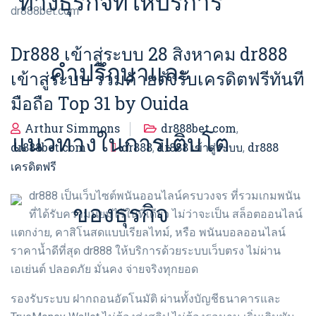
ทางธุรกิจที่ให้บริการ
dr888bet.com
Dr888 เข้าสู่ระบบ 28 สิงหาคม dr888
คำปรึกษาและ
เข้าสู่ระบบ รวมค่ายดังรับเครดิตฟรีทันที
มือถือ Top 31 by Ouida
Arthur Simmons
dr888bet.com
,
แนวทางในการเติบโต
dr888bet.com
dr888
dr888 เข้าสู่ระบบ
dr888
,
,
เครดิตฟรี
dr888 เป็นเว็บไซต์พนันออนไลน์ครบวงจร ที่รวมเกมพนัน
ของธุรกิจ
ที่ได้รับความนิยมไว้ในที่เดียว ไม่ว่าจะเป็น สล็อตออนไลน์
แตกง่าย, คาสิโนสดแบบเรียลไทม์, หรือ พนันบอลออนไลน์
ราคาน้ำดีที่สุด dr888 ให้บริการด้วยระบบเว็บตรง ไม่ผ่าน
เอเย่นต์ ปลอดภัย มั่นคง จ่ายจริงทุกยอด
รองรับระบบ ฝากถอนอัตโนมัติ ผ่านทั้งบัญชีธนาคารและ