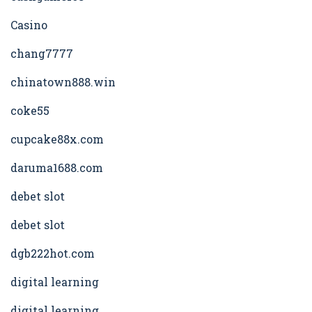
Casino
chang7777
chinatown888.win
coke55
cupcake88x.com
daruma1688.com
debet slot
debet slot
dgb222hot.com
digital learning
digital learning