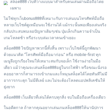
สล็อต888 เว็บที่วางแบบมาสำหรับคนเล่นผ่านมือถือโดย
เฉพาะ
ไม่ใช่ทุกเว็บbonus888ที่เหมาะกับการเล่นบนโทรศัพท์มือถือ
หลายเว็บไซต์ดูเหมือนจะใช้งานได้ แม้กระนั้นพอเพียงเล่นจริง
กลับประสบพบเจอปัญหาเดิมๆเช่น ปุ่มเล็กเกินความจำเป็น
เกมโหลดช้า หรือระบบล่มเวลาคนเข้าเยอะ
สล็อต888 ไขปัญหาพวกนี้ทั้งสิ้น เพราะเว็บไซต์นี้ถูกพัฒนา
ด้วยแนวคิด “โทรศัพท์มือถือมาก่อน” หรือ mobile-first ทุก
เมนูจึงถูกเรียงใหม่ให้เหมาะสมกับจอเล็ก ใช้งานง่ายในมือ
เดียว แม้ว่าคุณจะเล่นสล็อต888อยู่ในรถไฟฟ้า หรือขณะนั่งรอ
คอยอาหารก็สามารถเข้าเกมและก็หมุนสล็อตได้โดยทันทีไม่มี
อาการกระตุก ไม่มีดีเลย์ และไม่จะต้องโหลดแอปพลิเคชันให้
ยุ่งยาก
สล็อต888 เว็บเดียวที่เล่นได้ครบทุกสิ่ง จบในมือถือเครื่องเดียว
ในอดีตกาล ถ้าหากคุณอยากเล่นเกมสล็อต888ให้นานัปการ