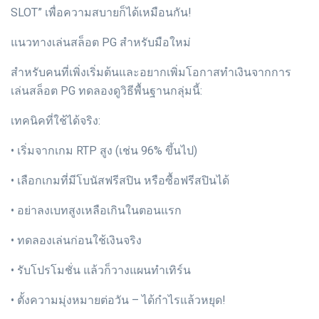
SLOT” เพื่อความสบายก็ได้เหมือนกัน!
แนวทางเล่นสล็อต PG สำหรับมือใหม่
สำหรับคนที่เพิ่งเริ่มต้นและอยากเพิ่มโอกาสทำเงินจากการ
เล่นสล็อต PG ทดลองดูวิธีพื้นฐานกลุ่มนี้:
เทคนิคที่ใช้ได้จริง:
• เริ่มจากเกม RTP สูง (เช่น 96% ขึ้นไป)
• เลือกเกมที่มีโบนัสฟรีสปิน หรือซื้อฟรีสปินได้
• อย่าลงเบทสูงเหลือเกินในตอนแรก
• ทดลองเล่นก่อนใช้เงินจริง
• รับโปรโมชั่น แล้วก็วางแผนทำเทิร์น
• ตั้งความมุ่งหมายต่อวัน – ได้กำไรแล้วหยุด!