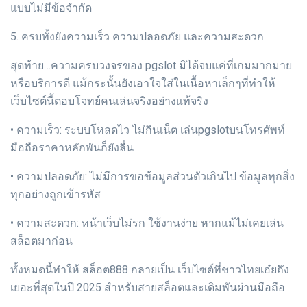
แบบไม่มีข้อจำกัด
5. ครบทั้งยังความเร็ว ความปลอดภัย และความสะดวก
สุดท้าย…ความครบวงจรของ pgslot มิได้จบแค่ที่เกมมากมาย
หรือบริการดี แม้กระนั้นยังเอาใจใส่ในเนื้อหาเล็กๆที่ทำให้
เว็บไซต์นี้ตอบโจทย์คนเล่นจริงอย่างแท้จริง
• ความเร็ว: ระบบโหลดไว ไม่กินเน็ต เล่นpgslotบนโทรศัพท์
มือถือราคาหลักพันก็ยังลื่น
• ความปลอดภัย: ไม่มีการขอข้อมูลส่วนตัวเกินไป ข้อมูลทุกสิ่ง
ทุกอย่างถูกเข้ารหัส
• ความสะดวก: หน้าเว็บไม่รก ใช้งานง่าย หากแม้ไม่เคยเล่น
สล็อตมาก่อน
ทั้งหมดนี้ทำให้ สล็อต888 กลายเป็น เว็บไซต์ที่ชาวไทยเอ๋ยถึง
เยอะที่สุดในปี 2025 สำหรับสายสล็อตและเดิมพันผ่านมือถือ