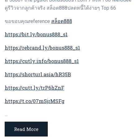
ดูรีวิวจากลูกค้าจริง สล็อต888ปลดหนี้ได้ง่ายๆ Top 66
สล็อต888
ขอขอบคุณreference
https://bit.ly/bonus888_s1
https://rebrand.ly/bonus888_s1
https://cutly.info/bonus888_s1
https://shorturl.asia/hR35B
https://cutt.ly/trP6hZnF
https://t.co/07mSjrMSFg
…
Read More