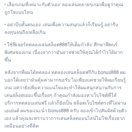
• เลือกเกมที่เหมาะกับตัวเอง: ลองเล่นหลายๆเกมเพื่อดูว่าคุณ
ถูกใจแบบไหน
• อย่าบีบคั้นตนเอง: เล่นเพื่อความสนุกแล้วก็เรียนรู้ อย่ารีบ
ลงทุนจนถึงเหลือเกิน
• ใช้ฟีเจอร์ทดลองเล่นสล็อต888ให้เต็มกำลัง: ศึกษาฟีพบร์
พิเศษของเกม เนื่องจากว่ามันอาจช่วยให้คุณได้กำไรได้มาก
ขึ้น
หลังจากที่ผมได้ทดลอง ทดลองเล่นสล็อตฟรีกับ bonus888 ผม
บอกได้เลยว่ามันคุ้มค่ามากขอรับ ไม่เพียงแค่ช่วยให้ผมเรียนรู้
เกม แต่ว่ายังเพิ่มความแน่ใจและทำให้ผมสนุกสนานกับการ
เล่นสล็อตเยอะขึ้นเรื่อยๆ ถ้าคุณกำลังมองหาเว็บไซต์ที่ให้
บริการทดสอบเล่นฟรี แล้วก็ยังเป็น สล็อตเว็บไซต์ตรงที่ไม่ผ่าน
เอเย่นต์ ผมขอแนะนำ bonus888 ครับ ลองเข้าไปสัมผัสด้วยตัว
เอง แล้วคุณจะทราบว่าการเล่นสล็อตออนไลน์ไม่ใช่เรื่องยาก
เหมือนอย่างที่คิด