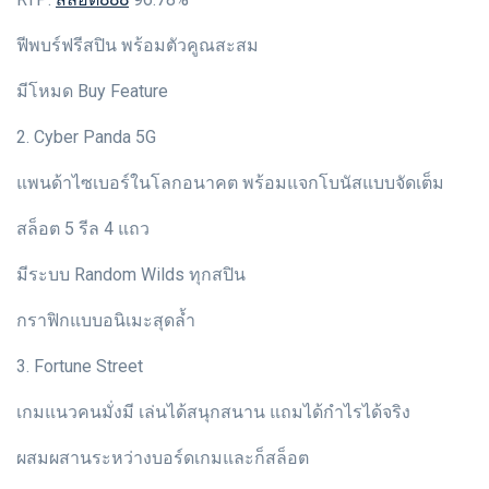
ฟีพบร์ฟรีสปิน พร้อมตัวคูณสะสม
มีโหมด Buy Feature
2. Cyber Panda 5G
แพนด้าไซเบอร์ในโลกอนาคต พร้อมแจกโบนัสแบบจัดเต็ม
สล็อต 5 รีล 4 แถว
มีระบบ Random Wilds ทุกสปิน
กราฟิกแบบอนิเมะสุดล้ำ
3. Fortune Street
เกมแนวคนมั่งมี เล่นได้สนุกสนาน แถมได้กำไรได้จริง
ผสมผสานระหว่างบอร์ดเกมและก็สล็อต