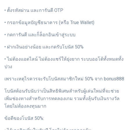
• ตั้งรหัสผ่าน และการันตี OTP
• กรอกข้อมูลบัญชีธนาคาร (หรือ True Wallet)
• กดการันตี และก็ล็อกอินเข้าสู่ระบบ
• ฝากเงินอย่างน้อย และกดรับโบนัส 50%
• ไม่ต้องแอดไลน์ ไม่ต้องแชร์ให้ยุ่งยาก ระบบออโต้ทั้งหมดทั้ง
ปวง
เพราะเหตุไรควรจะรับโบนัสสมาชิกใหม่ 50% จาก bonus888
โบนัสต้อนรับนับว่าเป็นสิทธิพิเศษสำหรับผู้เล่นใหม่ที่จะช่วย
เพิ่มช่องทางสำหรับการทดลองเกม รวมทั้งลุ้นรับเงินรางวัล
โดยไม่ต้องลงทุนมาก
ข้อดีของโบนัส 50%: