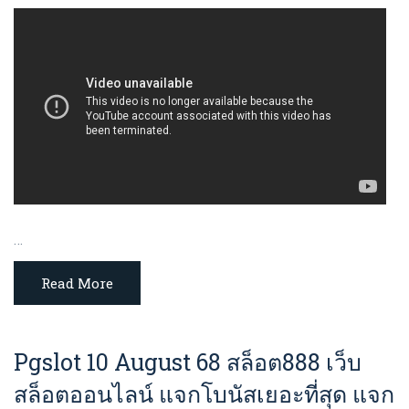
…
Read More
Pgslot 10 August 68 สล็อต888 เว็บ
สล็อตออนไลน์ แจกโบนัสเยอะที่สุด แจก