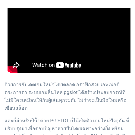
ด้วยการอัปเดตเกมใหม่ๆโดยตลอด กราฟิกสวย เอฟเฟกต์
ตระการตา ระบบเกมลื่นไหล pgslot ได้สร้างประสบการณ์ที่
ไม่มีใครเหมือนให้กับผู้เล่นทุกระดับ ไม่ว่าจะเป็นมือใหม่หรือ
เซียนสล็อต
และก็สำหรับปีนี้! ค่าย PG SLOT ก็ได้เปิดตัว เกมใหม่ปัจจุบัน ที่
ปรับปรุงมาเพื่อตอบปัญหาสายปั่นโดยเฉพาะอย่างยิ่ง พร้อม