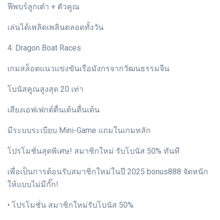
ฟีพบร์ลูกเต๋า + ตัวคูณ
เล่นได้เพลิดเพลินตลอดทั้งวัน
4. Dragon Boat Races
เกมสล็อตแนวแข่งขันเรือมังกรจากวัฒนธรรมจีน
โบนัสคูณสูงสุด 20 เท่า
เสียงเอฟเฟกต์ตื่นเต้นตื่นเต้น
มีระบบระเบียบ Mini-Game แถมในเกมหลัก
โปรโมชั่นสุดพิเศษ! สมาชิกใหม่ รับโบนัส 50% ทันที
เพื่อเป็นการต้อนรับสมาชิกใหม่ในปี 2025 bonus888 จัดหนัก
ให้แบบไม่มีกั๊ก!
• โปรโมชั่น สมาชิกใหม่รับโบนัส 50%