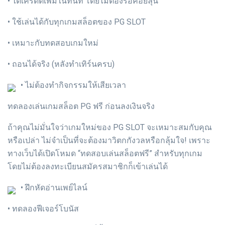
• ได้เครดิตเพิ่มในทันที โดยไม่ต้องรอคอยลุ้น
• ใช้เล่นได้กับทุกเกมสล็อตของ PG SLOT
• เหมาะกับทดสอบเกมใหม่
• ถอนได้จริง (หลังทำเทิร์นครบ)
• ไม่ต้องทำกิจกรรมให้เสียเวลา
ทดลองเล่นเกมสล็อต PG ฟรี ก่อนลงเงินจริง
ถ้าคุณไม่มั่นใจว่าเกมใหม่ของ PG SLOT จะเหมาะสมกับคุณ
หรือเปล่า ไม่จำเป็นที่จะต้องมาวิตกกังวลหรือกลุ้มใจ! เพราะ
ทางเว็บได้เปิดโหมด “ทดสอบเล่นสล็อตฟรี” สำหรับทุกเกม
โดยไม่ต้องลงทะเบียนสมัครสมาชิกก็เข้าเล่นได้
• ฝึกหัดอ่านเพย์ไลน์
• ทดลองฟีเจอร์โบนัส