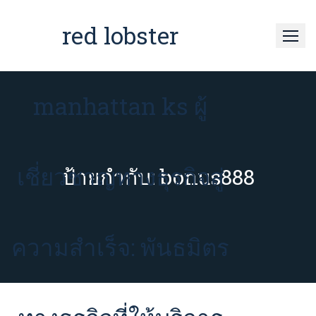
Skip
to
red lobster
content
manhattan ks ผู้
เชี่ยวชาญทางธุรกิจสู่
ป้ายกำกับ:
bonus888
ความสำเร็จ: พันธมิตร