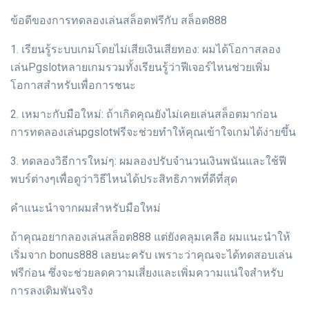
ข้อดีของการทดลองเล่นสล็อตฟรีกับ สล็อต888
1. เรียนรู้ระบบเกมโดยไม่เสียเงินเสียทอง: ผมได้โอกาสลอง
เล่นPgslotหลายเกมรวมทั้งเรียนรู้ว่าฟีเจอร์ไหนช่วยเพิ่ม
โอกาสสำหรับเพื่อการชนะ
2. เหมาะกับมือใหม่: ถ้าเกิดคุณยังไม่เคยเล่นสล็อตมาก่อน
การทดลองเล่นpgslotฟรีจะช่วยทำให้คุณเข้าใจเกมได้ง่ายขึ้น
3. ทดลองวิธีการใหม่ๆ: ผมลองปรับจำนวนเงินพนันและใช้ฟี
พบร์ต่างๆเพื่อดูว่าวิธีไหนได้ประสิทธิภาพที่ดีที่สุด
คำแนะนำจากผมสำหรับมือใหม่
ถ้าคุณอยากลองเล่นสล็อต888 แต่ยังคลุมเคลือ ผมแนะนำให้
เริ่มจาก bonus888 เลยนะครับ เพราะว่าคุณจะได้ทดสอบเล่น
ฟรีก่อน ซึ่งจะช่วยลดความเสี่ยงและเพิ่มความแน่ใจสำหรับ
การลงเดิมพันจริง