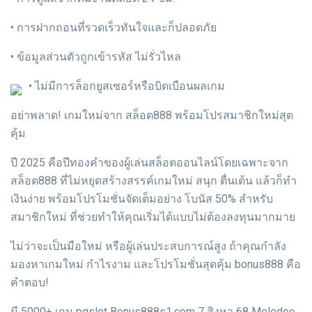
• การฝากถอนที่รวดเร็วทันใจและก็ปลอดภัย
• ข้อมูลส่วนตัวถูกเข้ารหัส ไม่รั่วไหล
• ไม่มีการล็อกยูสเซอร์หรือบิดเบือนผลเกม
อย่าพลาด! เกมใหม่จาก สล็อต888 พร้อมโปรสมาชิกใหม่สุด
คุ้ม
ปี 2025 คือปีทองคำของผู้เล่นสล็อตออนไลน์โดยเฉพาะจาก
สล็อต888 ที่ไม่หยุดสร้างสรรค์เกมใหม่ สนุก ตื่นเต้น แล้วก็ทำ
เงินง่าย พร้อมโปรโมชั่นจัดเต็มอย่าง โบนัส 50% สำหรับ
สมาชิกใหม่ ที่ช่วยทำให้คุณเริ่มได้แบบไม่ต้องลงทุนมากมาย
ไม่ว่าจะเป็นมือใหม่ หรือผู้เล่นประสบการณ์สูง ถ้าคุณกำลัง
มองหาเกมใหม่ กำไรงาม และโปรโมชั่นสุดคุ้ม bonus888 คือ
คำตอบ!
มี 5000+ เกม pgslot Bonus888s1.com 7 สิงหา 68 Melodee