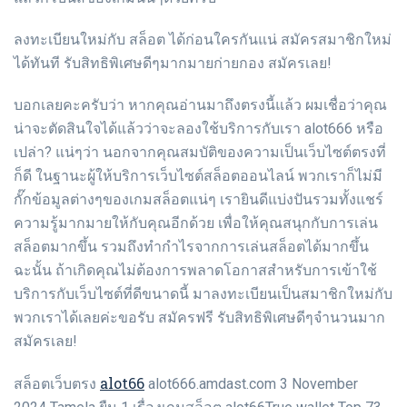
ลงทะเบียนใหม่กับ สล็อต ได้ก่อนใครกันแน่ สมัครสมาชิกใหม่
ได้ทันที รับสิทธิพิเศษดีๆมากมายก่ายกอง สมัครเลย!
บอกเลยคะครับว่า หากคุณอ่านมาถึงตรงนี้แล้ว ผมเชื่อว่าคุณ
น่าจะตัดสินใจได้แล้วว่าจะลองใช้บริการกับเรา alot666 หรือ
เปล่า? แน่ๆว่า นอกจากคุณสมบัติของความเป็นเว็บไซต์ตรงที่
ก็ดี ในฐานะผู้ให้บริการเว็บไซต์สล็อตออนไลน์ พวกเราก็ไม่มี
กั๊กข้อมูลต่างๆของเกมสล็อตแน่ๆ เรายินดีแบ่งปันรวมทั้งแชร์
ความรู้มากมายให้กับคุณอีกด้วย เพื่อให้คุณสนุกกับการเล่น
สล็อตมากขึ้น รวมถึงทำกำไรจากการเล่นสล็อตได้มากขึ้น
ฉะนั้น ถ้าเกิดคุณไม่ต้องการพลาดโอกาสสำหรับการเข้าใช้
บริการกับเว็บไซต์ที่ดีขนาดนี้ มาลงทะเบียนเป็นสมาชิกใหม่กับ
พวกเราได้เลยค่ะขอรับ สมัครฟรี รับสิทธิพิเศษดีๆจำนวนมาก
สมัครเลย!
alot66
สล็อตเว็บตรง
alot666.amdast.com 3 November