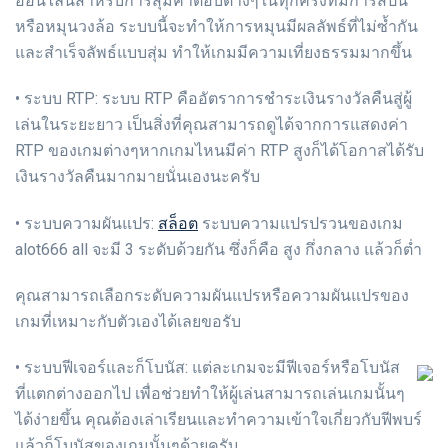
ออนไลน์สำหรับการสุ่มคำตอบต่างๆในทุกครั้งที่มีการสปิน
หรือหมุนวงล้อ ระบบนี้จะทำให้การหมุนมีผลลัพธ์ที่ไม่ซ้ำกัน
และสำเร็จลัพธ์แบบสุ่ม ทำให้เกมมีความเที่ยงธรรมมากขึ้น
• ระบบ RTP: ระบบ RTP คืออัตราการชำระเงินรางวัลคืนสู่ผู้
เล่นในระยะยาว เป็นสิ่งที่คุณสามารถดูได้จากการแสดงค่า
RTP ของเกมต่างๆหากเกมไหนมีค่า RTP สูงก็ได้โอกาสได้รับ
เงินรางวัลคืนมากมายนั่นเองนะครับ
สล็อต
• ระบบความผันแปร:
ระบบความแปรปรวนของเกม
alot666 all จะมี 3 ระดับด้วยกัน ซึ่งก็คือ สูง กึ่งกลาง แล้วก็ต่ำ
คุณสามารถเลือกระดับความผันแปรหรือความผันแปรของ
เกมที่เหมาะกับตัวเองได้เลยขอรับ
• ระบบฟีเจอร์และก็โบนัส: แต่ละเกมจะมีฟีเจอร์หรือโบนัส
ที่แตกต่างออกไป เพื่อช่วยทำให้ผู้เล่นสามารถเล่นเกมนั้นๆ
ได้ง่ายขึ้น คุณต้องเล่าเรียนและทำความเข้าใจเกี่ยวกับฟีพบร์
แล้วก็โบนัสของเกมนั้นๆด้วยครับ