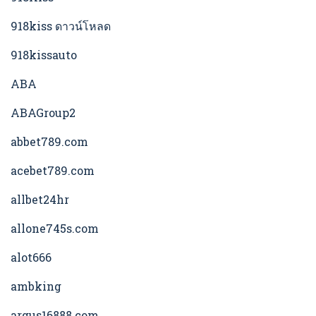
918kiss ดาวน์โหลด
918kissauto
ABA
ABAGroup2
abbet789.com
acebet789.com
allbet24hr
allone745s.com
alot666
ambking
argus16888.com