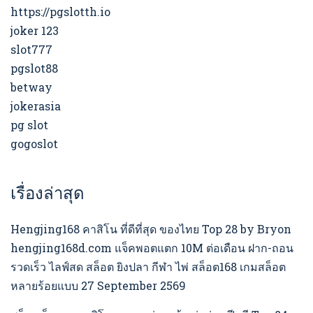
https://pgslotth.io
joker 123
slot777
pgslot88
betway
jokerasia
pg slot
gogoslot
เรื่องล่าสุด
Hengjing168 คาสิโน ที่ดีที่สุด ของไทย Top 28 by Bryon
hengjing168d.com แจ็คพอตแตก 10M ต่อเดือน ฝาก-ถอน
รวดเร็ว ไลฟ์สด สล็อต ยิงปลา กีฬา ไพ่ สล็อต168 เกมสล็อต
หลายร้อยแบบ 27 September 2569