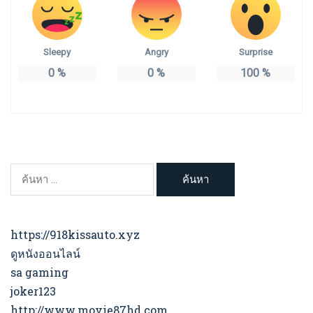
Sleepy
Angry
Surprise
0
%
0
%
100
%
ค้นหา
สำหรับ:
https://918kissauto.xyz
ดูหนังออนไลน์
sa gaming
joker123
http://www.movie87hd.com