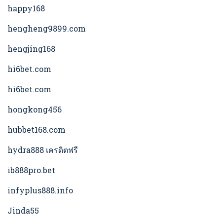
happy168
hengheng9899.com
hengjing168
hi6bet.com
hi6bet.com
hongkong456
hubbet168.com
hydra888 เครดิตฟรี
ib888pro.bet
infyplus888.info
Jinda55