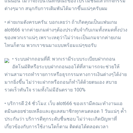
แน่นอน ไม่ว่าจะเป็นในลักษณะของโปรโมชั่นแล้วก็กิจกรรม
ต่างๆมาก สนุกกับการเดิมพันได้มากขึ้นแน่ๆครับผม
• ค่ายเกมดังครบครัน: บอกเลยว่า ถ้าเกิดคุณเป็นแฟนเกม
alot666 จากค่ายเกมต่างๆต้องประทับจำกับเกมทั้งหมดทั้งปวง
ของพวกเราแน่ๆ เพราะเหตุว่าไม่ว่าจะเป็นเกมจากค่ายเกม
ไหนก็ตาม พวกเราขนมาแบบพร้อมแน่ๆขอรับ
• ระบบฝากถอนที่ดี: พวกเรามีระบบระเบียบฝากถอน
อัตโนมัติหรือระบบฝากถอนออโต้ที่สามารถจะช่วยให้
ท่านสามารถทำรายการหรือธุรกรรมทางการเงินต่างๆได้ง่าย
มากยิ่งขึ้น ไม่ว่าจะฝากหรือถอนก็ทำได้ด้วยตนเอง สบาย
รวดเร็วทันใจ รวมทั้งไม่มีอันตราย 100%
• บริการดี 24 ชั่วโมง: เว็บ alot666 ของเรามีคณะทำงานแอ
ดมินคอยช่วยเหลือและดูแลสมาชิกทุกคนตลอด 1 วันแน่ๆ ค้ำ
ประกันว่า บริการดีทุกระดับชื่นชอบ ไม่ว่าจะเกิดปัญหาที่
เกี่ยวข้องกับการใช้งานใดก็ตาม ติดต่อได้ตลอดเวลา