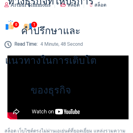
ทางธุรกิจที่ให้บริการ
Arthur Simmons
สล็อต
สล็อต
0
1
คำปรึกษาและ
Read Time:
4 Minute, 48 Second
แนวทางในการเติบโต
ของธุรกิจ
สล็อต เว็บไซต์ตรงไม่ผ่านเอเย่นต์ที่ยอดเยี่ยม แหล่งรวมความ