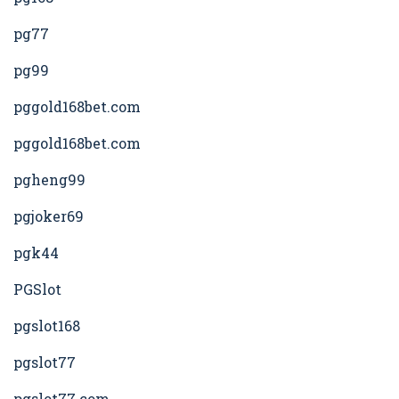
pg77
pg99
pggold168bet.com
pggold168bet.com
pgheng99
pgjoker69
pgk44
PGSlot
pgslot168
pgslot77
pgslot77.com