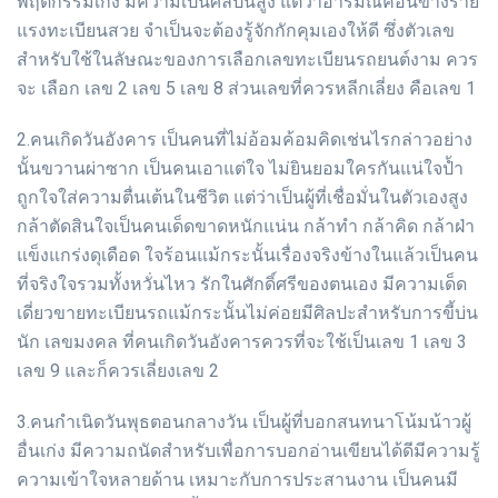
พฤติกรรมเก่ง มีความเป็นศิลปินสูง แต่ว่าอารมณ์ค่อนข้างร้าย
แรงทะเบียนสวย จำเป็นจะต้องรู้จักกักคุมเองให้ดี ซึ่งตัวเลข
สำหรับใช้ในลัษณะของการเลือกเลขทะเบียนรถยนต์งาม ควร
จะ เลือก เลข 2 เลข 5 เลข 8 ส่วนเลขที่ควรหลีกเลี่ยง คือเลข 1
2.คนเกิดวันอังคาร เป็นคนที่ไม่อ้อมค้อมคิดเช่นไรกล่าวอย่าง
นั้นขวานผ่าซาก เป็นคนเอาแต่ใจ ไม่ยินยอมใครกันแน่ใจป้ำ
ถูกใจใส่ความตื่นเต้นในชีวิต แต่ว่าเป็นผู้ที่เชื่อมั่นในตัวเองสูง
กล้าตัดสินใจเป็นคนเด็ดขาดหนักแน่น กล้าทำ กล้าคิด กล้าฝ่า
แข็งแกร่งดุเดือด ใจร้อนแม้กระนั้นเรื่องจริงข้างในแล้วเป็นคน
ที่จริงใจรวมทั้งหวั่นไหว รักในศักดิ์ศรีของตนเอง มีความเด็ด
เดี่ยวขายทะเบียนรถแม้กระนั้นไม่ค่อยมีศิลปะสำหรับการขี้บ่น
นัก เลขมงคล ที่คนเกิดวันอังคารควรที่จะใช้เป็นเลข 1 เลข 3
เลข 9 และก็ควรเลี่ยงเลข 2
3.คนกำเนิดวันพุธตอนกลางวัน เป็นผู้ที่บอกสนทนาโน้มน้าวผู้
อื่นเก่ง มีความถนัดสำหรับเพื่อการบอกอ่านเขียนได้ดีมีความรู้
ความเข้าใจหลายด้าน เหมาะกับการประสานงาน เป็นคนมี