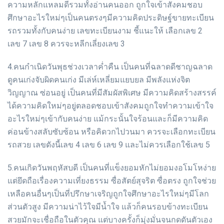
ความหลักแหลมดีรวมทั้งอ่านคนออก ถูกใจเข้าสังคมชอบ
ศึกษาอะไรใหม่ๆเป็นคนตรงๆมีความคิดประดิษฐ์ขายทะเบียน
รถรวมทั้งกับคนง่าย เลขทะเบียนงาม ชี้แนะให้ เลือกเลข 2
เลข 7 เลข 8 ควรจะหลีกเลี่ยงเลข 3
4.คนกำเนิดวันพุธช่วงเวลาค่ำคืน เป็นคนที่ฉลาดดีชาญฉลาด
ดูคนเก่งจับผิดคนเก่ง มีเล่ห์เหลี่ยมแยบยล มีพลังแห่งจิต
วิญญาณ ซ่อนอยู่ เป็นคนที่มีสัมผัสพิเศษ มีความคิดสร้างสรรค์
ได้ความคิดใหม่ๆอยู่ตลอดชอบเข้าสังคมถูกใจทำความเข้าใจ
อะไรใหม่ๆเข้ากับคนง่าย แม้กระนั้นใจร้อนและก็มีความคิด
ค่อนข้างสลับซับซ้อน หรือคิดวกไปวนมา ควรจะเลือกทะเบียน
รถสวย เลขดังนี้เลข 4 เลข 6 เลข 9 และไม่ควรเลือกใช้เลข 5
5.คนเกิดวันพฤหัสบดี เป็นคนที่แข็งยอมหักไม่ยอมงอโมโหง่าย
แต่ยึดถือเรื่องความเที่ยงธรรม ซื่อสัตย์สุจริต ซื่อตรง ถูกใจช่วย
เหลือคนอื่นๆเป็นที่ปรึกษาเจริญถูกใจศึกษาอะไรใหม่ๆมีโลก
ส่วนตัวสูง มีความน่าไว้ใจมีน้ำใจ แล้วก็คนรอบข้างทะเบียน
สวยมักจะเชื่อถือในตัวคุณ แต่บางครั้งก็มุ่งมั่นจนกดดันตัวเอง