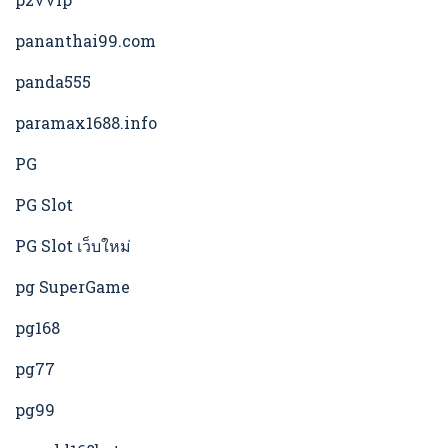
pananthai99.com
panda555
paramax1688.info
PG
PG Slot
PG Slot เว็บใหม่
pg SuperGame
pg168
pg77
pg99