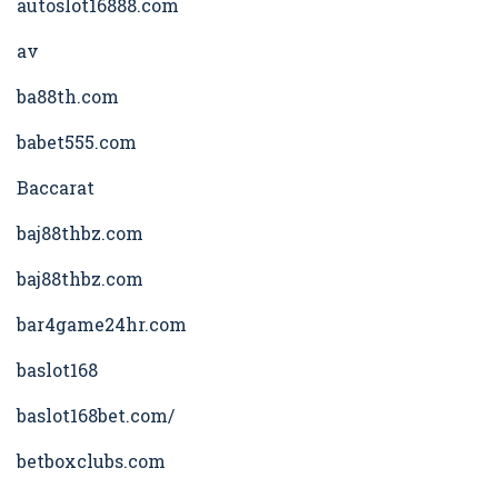
autoslot16888.com
av
ba88th.com
babet555.com
Baccarat
baj88thbz.com
baj88thbz.com
bar4game24hr.com
baslot168
baslot168bet.com/
betboxclubs.com