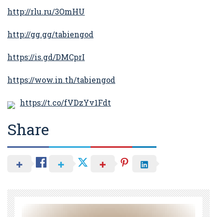
http://rlu.ru/3OmHU
http://gg.gg/tabiengod
https://is.gd/DMCprI
https://wow.in.th/tabiengod
https://t.co/fVDzYv1Fdt
Share