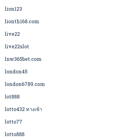
lion123
lionth168.com
live22
live22slot
lnw365bet.com
london45
london6789.com
lot888
lotto432 ทางเข้า
lotto77
lotto888