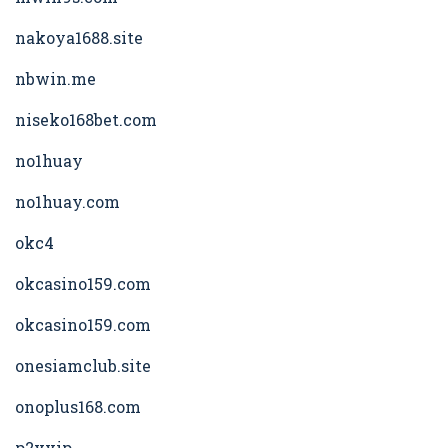
nakoya1688.site
nbwin.me
niseko168bet.com
no1huay
no1huay.com
okc4
okcasino159.com
okcasino159.com
onesiamclub.site
onoplus168.com
p2vvip