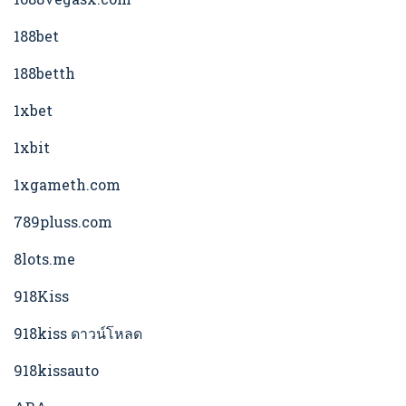
188bet
188betth
1xbet
1xbit
1xgameth.com
789pluss.com
8lots.me
918Kiss
918kiss ดาวน์โหลด
918kissauto