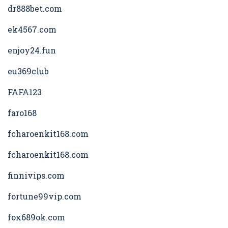
dr888bet.com
ek4567.com
enjoy24.fun
eu369club
FAFA123
faro168
fcharoenkit168.com
fcharoenkit168.com
finnivips.com
fortune99vip.com
fox689ok.com