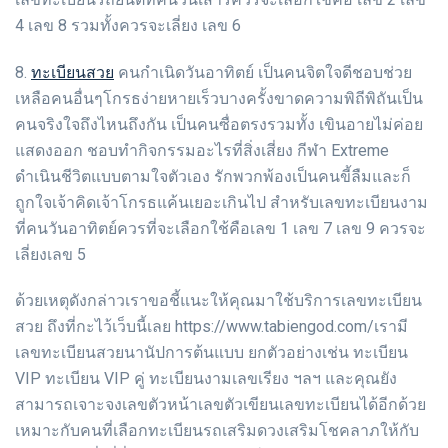
4 เลข 8 รวมทั้งควรจะเลี่ยง เลข 6
ทะเบียนสวย
8.
คนกำเนิดวันอาทิตย์ เป็นคนจิตใจดีชอบช่วย
เหลือคนอื่นๆโกรธง่ายหายเร็วบางครั้งขาดความพิถีพิถันเป็น
คนจริงใจถึงไหนถึงกัน เป็นคนซื่อตรงรวมทั้ง เขินอายไม่ค่อย
แสดงออก ชอบทำกิจกรรมอะไรที่สิ่งเสี่ยง กีฬา Extreme
ดำเนินชีวิตแบบตามใจตัวเอง รักพวกพ้องเป็นคนขี้ลืมและก็
ถูกใจเจ้าคิดเจ้าโกรธแค้นเยอะเกินไป สำหรับเลขทะเบียนงาม
ที่คนวันอาทิตย์ควรที่จะเลือกใช้คือเลข 1 เลข 7 เลข 9 ควรจะ
เลี่ยงเลข 5
ด้วยเหตุดังกล่าวเราขอชี้แนะให้คุณมาใช้บริการเลขทะเบียน
สวย ถึงที่กะไว้เว็บนี้เลย https://www.tabiengod.com/เรามี
เลขทะเบียนสวยนานัปการต้นแบบ ยกตัวอย่างเช่น ทะเบียน
VIP ทะเบียน VIP คู่ ทะเบียนงามเลขเรียง ฯลฯ และคุณยัง
สามารถเจาะจงเลขตัวหน้าเลขตัวเขียนเลขทะเบียนได้อีกด้วย
เหมาะกับคนที่เลือกทะเบียนรถเสริมดวงเสริมโชคลาภให้กับ