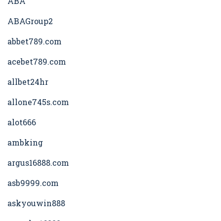
ABA
ABAGroup2
abbet789.com
acebet789.com
allbet24hr
allone745s.com
alot666
ambking
argus16888.com
asb9999.com
askyouwin888