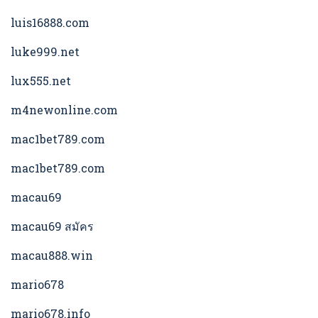
luis16888.com
luke999.net
lux555.net
m4newonline.com
mac1bet789.com
mac1bet789.com
macau69
macau69 สมัคร
macau888.win
mario678
mario678.info