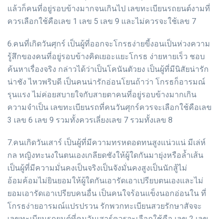
แล้วก็คนที่อยู่รอบข้างมากจนเกินไป เลขทะเบียนรถยนต์งามที่
ควรเลือกใช้คือเลข 1 เลข 5 เลข 9 และไม่ควรจะใช้เลข 7
6.คนที่เกิดวันศุกร์ เป็นผู้ที่ออกจะโกรธง่ายขี้งอนเป็นห่วงความ
รู้สึกของคนที่อยู่รอบข้างคิดเยอะแยะโกรธ ง่ายหายเร็ว ชอบ
ค้นหาเรื่องจริง กล่าวได้ว่าเป็นโคนันตัวยง เป็นผู้ที่มีนิสัยน่ารัก
น่าชัง ไหวพริบดี เป็นคนน่ารักอ่อนโยนถ้าว่า โกรธก็อารมณ์
รุนแรง ไม่ค่อยสบายใจกับสายตาคนที่อยู่รอบข้างมากเกิน
ความจำเป็น เลขทะเบียนรถที่คนวันศุกร์ควรจะเลือกใช้คือเลข
3 เลข 6 เลข 9 รวมทั้งควรเลี่ยงเลข 7 รวมทั้งเลข 8
7.คนเกิดวันเสาร์ เป็นผู้ที่มีความทรหดอดทนสูงแน่วแน่ มีเล่ห์
กล หญิงทะนงในตนเองเกลียดชังให้ผู้ใดกันมายุ่งหรือล้ำเส้น
เป็นผู้ที่มีความมั่นคงเป็นจริงเป็นจังมั่นคงสูงเป็นนักสู้ไม่
อ้อมค้อมไม่ยินยอมให้ผู้ใดกันเอารัดเอาเปรียบตนเองและไม่
ยอมเอารัดเอาเปรียบคนอื่น เป็นคนใจร้อนแข็งนอกอ่อนใน ที่
โกรธง่ายอารมณ์แปรปรวน รักพวกทะเบียนสวยรักษาสัจจะ
เลขทะเบียนรถยนต์ที่คนวันเสาร์ควรจะเลือกใช้คือ เลข 2 เลข