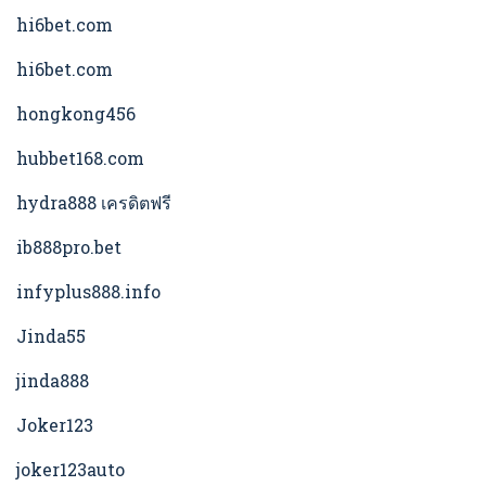
hi6bet.com
hi6bet.com
hongkong456
hubbet168.com
hydra888 เครดิตฟรี
ib888pro.bet
infyplus888.info
Jinda55
jinda888
Joker123
joker123auto