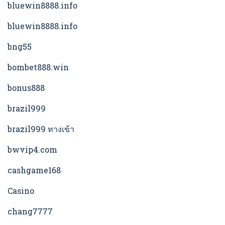
bluewin8888.info
bluewin8888.info
bng55
bombet888.win
bonus888
brazil999
brazil999 ทางเข้า
bwvip4.com
cashgame168
Casino
chang7777