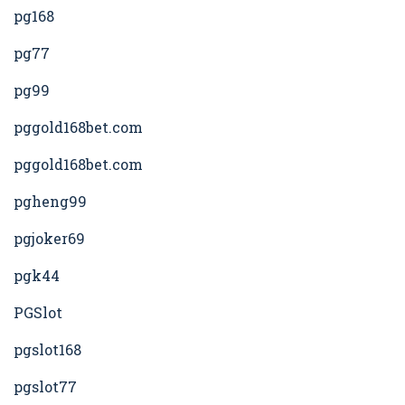
pg168
pg77
pg99
pggold168bet.com
pggold168bet.com
pgheng99
pgjoker69
pgk44
PGSlot
pgslot168
pgslot77