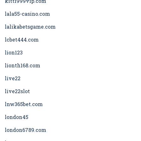
kitti999vip.com
lala55-casino.com
lalikabetsgame.com
lcbet444.com
lion123
lionth168.com
live22
live22slot
lnw365bet.com
london45
london6789.com