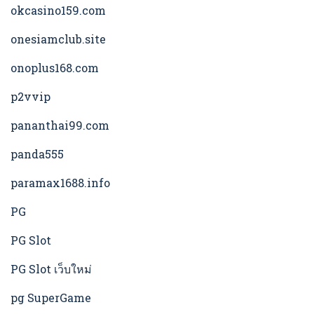
okcasino159.com
onesiamclub.site
onoplus168.com
p2vvip
pananthai99.com
panda555
paramax1688.info
PG
PG Slot
PG Slot เว็บใหม่
pg SuperGame