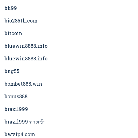
bh99
bio285th.com
bitcoin
bluewin8888.info
bluewin8888.info
bng55
bombet888.win
bonus888
brazil999
brazil999 ทางเข้า
bwvip4.com