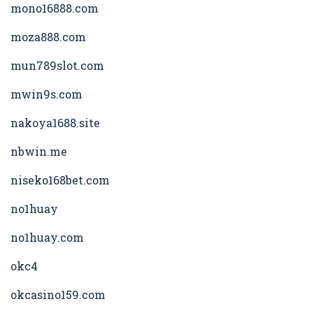
mono16888.com
moza888.com
mun789slot.com
mwin9s.com
nakoya1688.site
nbwin.me
niseko168bet.com
no1huay
no1huay.com
okc4
okcasino159.com