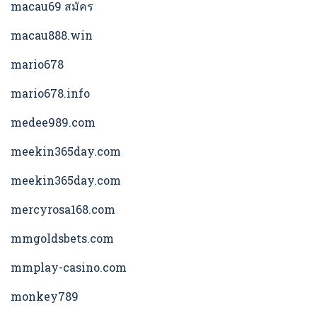
macau69 สมัคร
macau888.win
mario678
mario678.info
medee989.com
meekin365day.com
meekin365day.com
mercyrosa168.com
mmgoldsbets.com
mmplay-casino.com
monkey789