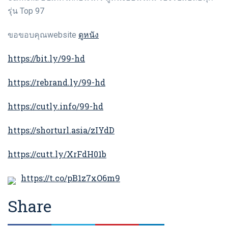
รุ่น Top 97
ดูหนัง
ขอขอบคุณwebsite
https://bit.ly/99-hd
https://rebrand.ly/99-hd
https://cutly.info/99-hd
https://shorturl.asia/zIYdD
https://cutt.ly/XrFdH01b
https://t.co/pB1z7xO6m9
Share