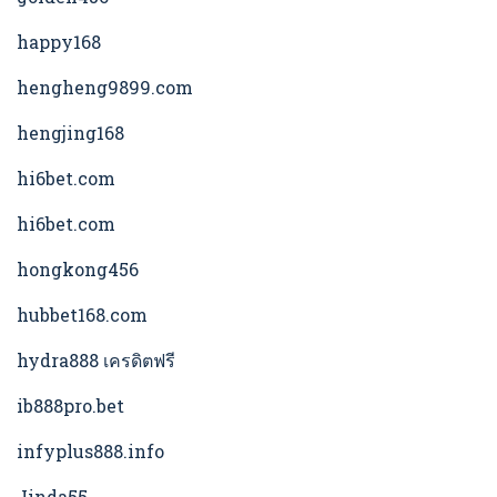
happy168
hengheng9899.com
hengjing168
hi6bet.com
hi6bet.com
hongkong456
hubbet168.com
hydra888 เครดิตฟรี
ib888pro.bet
infyplus888.info
Jinda55