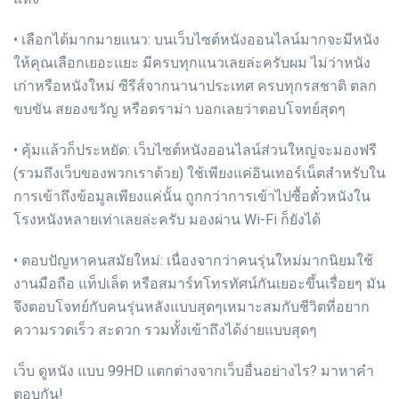
• เลือกได้มากมายแนว: บนเว็บไซต์หนังออนไลน์มากจะมีหนัง
ให้คุณเลือกเยอะแยะ มีครบทุกแนวเลยล่ะครับผม ไม่ว่าหนัง
เก่าหรือหนังใหม่ ซีรีส์จากนานาประเทศ ครบทุกรสชาติ ตลก
ขบขัน สยองขวัญ หรือดราม่า บอกเลยว่าตอบโจทย์สุดๆ
• คุ้มแล้วก็ประหยัด: เว็บไซต์หนังออนไลน์ส่วนใหญ่จะมองฟรี
(รวมถึงเว็บของพวกเราด้วย) ใช้เพียงแค่อินเทอร์เน็ตสำหรับใน
การเข้าถึงข้อมูลเพียงแค่นั้น ถูกกว่าการเข้าไปซื้อตั๋วหนังใน
โรงหนังหลายเท่าเลยล่ะครับ มองผ่าน Wi-Fi ก็ยังได้
• ตอบปัญหาคนสมัยใหม่: เนื่องจากว่าคนรุ่นใหม่มากนิยมใช้
งานมือถือ แท็ปเล็ต หรือสมาร์ทโทรทัศน์กันเยอะขึ้นเรื่อยๆ มัน
จึงตอบโจทย์กับคนรุ่นหลังแบบสุดๆเหมาะสมกับชีวิตที่อยาก
ความรวดเร็ว สะดวก รวมทั้งเข้าถึงได้ง่ายแบบสุดๆ
เว็บ ดูหนัง แบบ 99HD แตกต่างจากเว็บอื่นอย่างไร? มาหาคำ
ตอบกัน!