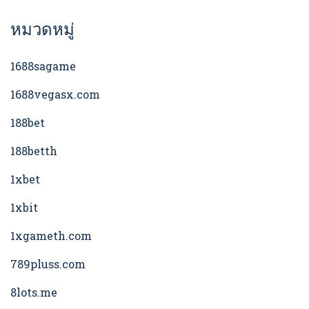
หมวดหมู่
1688sagame
1688vegasx.com
188bet
188betth
1xbet
1xbit
1xgameth.com
789pluss.com
8lots.me