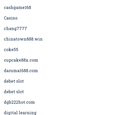
cashgame168
Casino
chang7777
chinatown888.win
coke55
cupcake88x.com
daruma1688.com
debet slot
debet slot
dgb222hot.com
digital learning