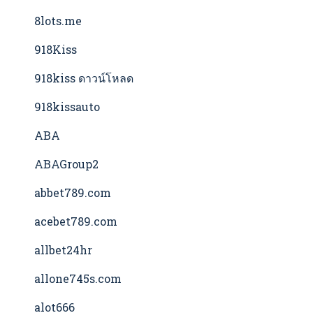
8lots.me
918Kiss
918kiss ดาวน์โหลด
918kissauto
ง
ABA
ABAGroup2
abbet789.com
acebet789.com
allbet24hr
allone745s.com
alot666