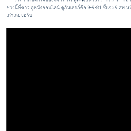
ช่วงนี้ที่ชาว ดูหนังออนไลน์ ดูกันเลยก็คือ 9-9-81 ชี้แจง 9 ศพ
เก่าเลยขอรับ