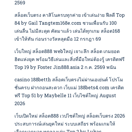
2569
สล็อตเว็บตรง คาสิโนครบทุกค่าย เข้าเล่นง่าย ฟีลดี Top
84 by Gail Tangtem168e.com ชวนเพื่อนรับ 100
เล่นลื่น ไม่มีสะดุด คัดมาแล้ว เล่นได้ทุกเกม สล็อต168
็
เข้าให้ทัน ก่อนรางวัลหลุดมือ 12 กรกฎา 69
เว็บใหญ่ สล็อต888 webใหญ่ เจาะลึก สล็อต เกมยอด
ฮิตแห่งยุค พร้อมวิธีเล่นและสิ่งที่มือใหม่ต้องรู้ เครดิตฟรี
Top 19 by Foster Jin888.asia 2 ก.ค. 2569 พนัน
casino 188betth สล็อตเว็บตรงไม่ผ่านเอเย่นต์ โปรโม
ชั่นครบ ฝากถอนสะดวก เว็บแม่ 188bets4.com เครดิต
ฟรี Top 51 by Maybelle 11 เว็บไซต์ใหญ่ August
2026
เว็บเปิดใหม่ สล็อต888 เวปไซต์ใหญ่ สล็อตเว็บตรง 2026
ประสบการณ์เล่นยุคใหม่ ระบบเสถียร พร้อมเกมให้
เลือกมากมาย ทดลองเล่น Top 2 by Lukas