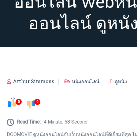
ออนไลน์ webหนัง
ออนไลน์ ดูหนั
Arthur Simmons
หนังออนไลน์
ดูหนัง
0
0
Read Time:
4 Minute, 58 Second
DOOMOVIE ดูหนังออนไลน์กับเว็บหนังออนไลน์ที่ดีเยี่ยมที่สุด