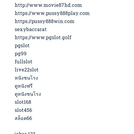
http://www.movie87hd.com
https://www.pussy888play.com
https://pussy888win.com
sexybaccarat
https://www.pgslot.golf
pgslot
pg99
fullslot
live22slot
หนังชนโรง
ดูหนังฟรี
ดูหนังชนโรง
slot168
slot456
สล็อต66
joker 123