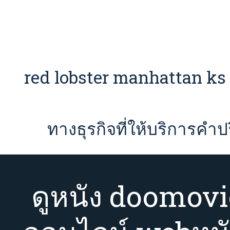
Skip
to
content
red lobster manhattan ks ผู
ทางธุรกิจที่ให้บริการค
ดูหนัง doomovie