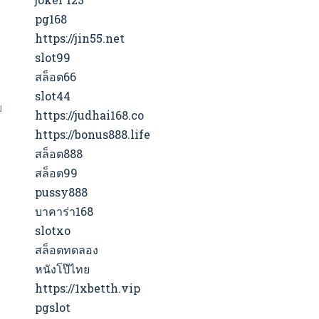
pg168
https://jin55.net
slot99
สล็อต66
slot44
บ
https://judhai168.co
https://bonus888.life
สล็อต888
สล็อต99
pussy888
บาคาร่า168
slotxo
สล็อตทดลอง
หนังโป๊ไทย
https://1xbetth.vip
pgslot