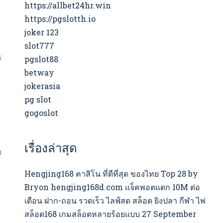
https://allbet24hr.win
https://pgslotth.io
joker 123
slot777
ร
pgslot88
betway
jokerasia
pg slot
gogoslot
เรื่องล่าสุด
ย
Hengjing168 คาสิโน ที่ดีที่สุด ของไทย Top 28 by
Bryon hengjing168d.com แจ็คพอตแตก 10M ต่อ
เดือน ฝาก-ถอน รวดเร็ว ไลฟ์สด สล็อต ยิงปลา กีฬา ไพ่
สล็อต168 เกมสล็อตหลายร้อยแบบ 27 September