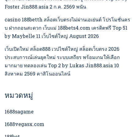
Foster Jin888.asia 2 ก.ค. 2569 พนัน
casino 188betth สล็อตเว็บตรงไม่ผ่านเอเย่นต์ โปรโมชั่นคร
บ ฝากถอนสะดวก เว็บแม่ 188bets4.com เครดิตฟรี Top 51
by Maybelle 11 เว็บไซต์ใหญ่ August 2026
เว็บเปิดใหม่ สล็อต888 เวปไซต์ใหญ่ สล็อตเว็บตรง 2026
ประสบการณ์เล่นยุคใหม่ ระบบเสถียร พร้อมเกมให้เลือก
มากมาย ทดลองเล่น Top 2 by Lukas Jin888.asia 10
สิงหาคม 2569 คาสิโนออนไลน์
หมวดหมู่
1688sagame
1688vegasx.com
188bet