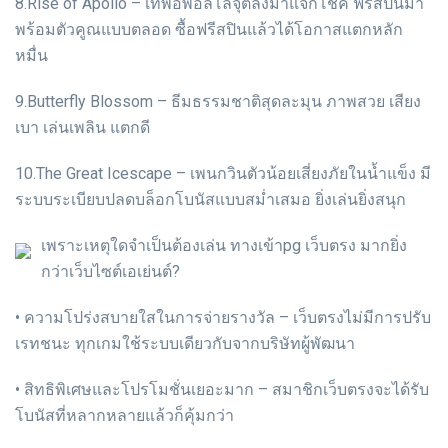
8.Rise of Apollo – เทพอพอลโล่จุติลงมาแจกโชค ฟรีสปินมา
พร้อมตัวคูณแบบตลอด ซื้อฟรีสปินแล้วได้โอกาสแตกหลัก
หมื่น
9.Butterfly Blossom – ธีมธรรมชาติสุดละมุน ภาพสวย เสียง
เบา เล่นเพลิน แตกดี
10.The Great Icescape – เพนกวินตัวน้อยเสี่ยงภัยในน้ำแข็ง มี
ระบบระเบียบปลดบล็อกโบนัสแบบสม่ำเสมอ ยิ่งเล่นยิ่งสนุก
เพราะเหตุใดจำเป็นต้องเล่น ทางเข้าpg เว็บตรง มากยิ่ง
กว่าเว็บไซต์เอเย่นต์?
• ความโปร่งสบายใสในการจ่ายรางวัล – เว็บตรงไม่มีการปรับ
เรทชนะ ทุกเกมใช้ระบบเดียวกับจากบริษัทผู้พัฒนา
• สิทธิพิเศษและโปรโมชั่นเยอะมาก – สมาชิกเว็บตรงจะได้รับ
โบนัสที่หลากหลายแล้วก็คุ้มกว่า