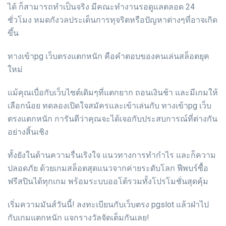
ได้ ก็สามารถทำเป็นจริง มีคณะทำงานรอดูแลตลอด 24
ชั่วโมง หมดกังวลประเด็นการทุจริตหรือปัญหาต่างๆที่อาจเกิด
ขึ้น
ทางเข้าpg เว็บตรงแตกหนัก คือคำตอบของคนเล่นสล็อตยุค
ใหม่
แม้คุณเบื่อกับเว็บไซต์เดิมๆที่แตกยาก ถอนเงินช้า และมีเกมให้
เลือกน้อย ทดลองเปิดใจสมัครและเข้าเล่นกับ ทางเข้าpg เว็บ
ตรงแตกหนัก การันตีว่าคุณจะได้เจอกับประสบการณ์ที่ต่างกัน
อย่างสิ้นเชิง
ทั้งยังในด้านความรื่นเริงใจ แนวทางการทำกำไร และก็ความ
ปลอดภัย ด้วยเกมสล็อตสุดแนวจากค่ายระดับโลก ฟีพบร์ซื้อ
ฟรีสปินได้ทุกเกม พร้อมระบบออโต้รวมทั้งโปรโมชั่นสุดคุ้ม
เริ่มความมันส์วันนี้! ลงทะเบียนกับเว็บตรง pgslot แล้วฝ่าไป
กับเกมแตกหนัก แจกรางวัลจัดเต็มกันเลย!