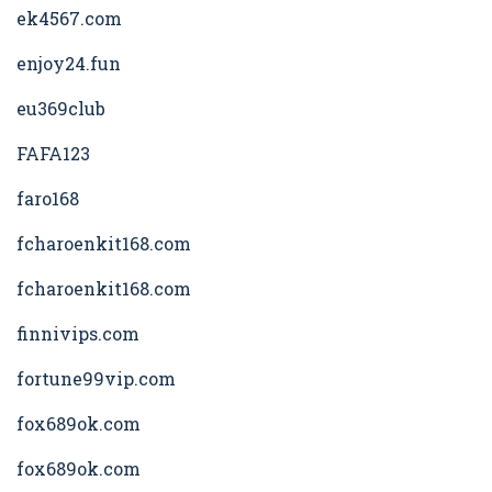
ek4567.com
enjoy24.fun
eu369club
FAFA123
faro168
fcharoenkit168.com
fcharoenkit168.com
finnivips.com
fortune99vip.com
fox689ok.com
fox689ok.com