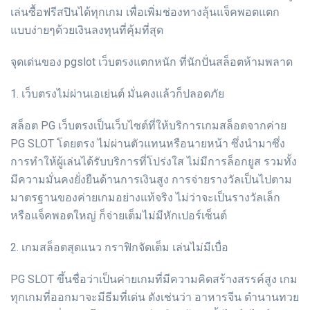
เล่นซื้อฟรีสปินได้ทุกเกม เพื่อเพิ่มช่องทางลุ้นแจ็คพอตแตก
แบบง่ายๆด้วยเงินลงทุนที่คุ้มที่สุด
จุดเด่นของ pgslot เว็บตรงแตกหนัก ที่นักปั่นสล็อตห้ามพลาด
1. เว็บตรงไม่ผ่านเอเย่นต์ มั่นคงแล้วก็ปลอดภัย
สล็อต PG เว็บตรงเป็นเว็บไซต์ที่ให้บริการเกมสล็อตจากค่าย
PG SLOT โดยตรง ไม่ผ่านตัวแทนหรือนายหน้า ซึ่งนำมาซึ่ง
การทำให้ผู้เล่นได้รับบริการที่โปร่งใส ไม่มีการล็อกยูส รวมทั้ง
มีความมั่นคงยั่งยืนด้านการเงินสูง การจ่ายรางวัลเป็นไปตาม
มาตรฐานของค่ายเกมอย่างแท้จริง ไม่ว่าจะเป็นรางวัลเล็ก
หรือแจ็คพอตใหญ่ ก็จ่ายเต็มไม่มีหักเปอร์เซ็นต์
2. เกมสล็อตสุดแนว กราฟิกจัดเต็ม เล่นไม่มีเบื่อ
PG SLOT ขึ้นชื่อว่าเป็นค่ายเกมที่มีความคิดสร้างสรรค์สูง เกม
ทุกเกมที่ออกมาจะมีธีมที่เด่น ดังเช่นว่า อาหารจีน ตำนานทวย