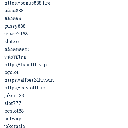
https://bonus888.life
สล็อต888
สล็อต99
pussy888
บาคาร่า168
slotxo
สล็อตทดลอง
หนังโป๊ไทย
https://1xbetth.vip
pgslot
https://allbet24hr.win
https://pgslotth.io
joker 123
slot777
pgslot88
betway
jokerasia