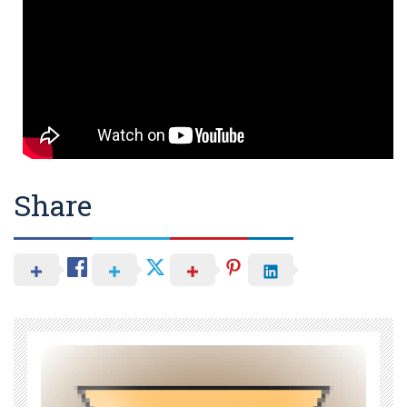
Share