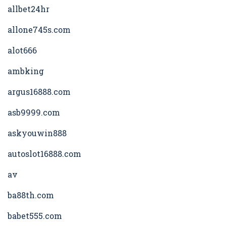
allbet24hr
allone745s.com
alot666
ambking
argus16888.com
asb9999.com
askyouwin888
autoslot16888.com
av
ba88th.com
babet555.com