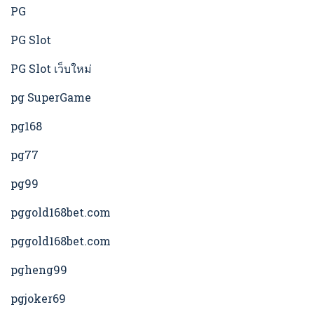
PG
PG Slot
PG Slot เว็บใหม่
pg SuperGame
pg168
pg77
pg99
pggold168bet.com
pggold168bet.com
pgheng99
pgjoker69