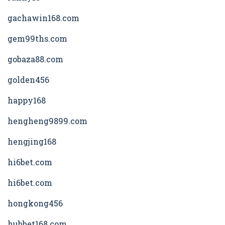
gachawin168.com
gem99ths.com
gobaza88.com
golden456
happy168
hengheng9899.com
hengjing168
hi6bet.com
hi6bet.com
hongkong456
hubbet168.com