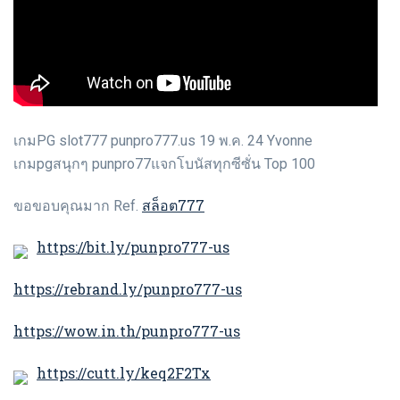
เกมPG slot777 punpro777.us 19 พ.ค. 24 Yvonne
เกมpgสนุกๆ punpro77แจกโบนัสทุกซีซั่น Top 100
สล็อต777
ขอขอบคุณมาก Ref.
https://bit.ly/punpro777-us
https://rebrand.ly/punpro777-us
https://wow.in.th/punpro777-us
https://cutt.ly/keq2F2Tx