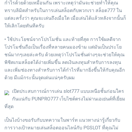
กำไรด้วยด้วยเหมือนกัน เพราะเหตุว่ามันจะช่วยทำให้คุณ
ทราบลิมิตสำหรับในการเล่นสล็อตกับพวกเรา สล็อต777 ใน
แต่ละครั้งว่า คุณจะเล่นถึงเมื่อใด เมื่อเล่นได้แล้วหลังจากนั้นก็
ให้เลิกโดยทันทีครับ
• ใช้ประโยชน์จากโปรโมชั่น และท้ายที่สุด การใช้ผลดีจาก
โปรโมชั่นถือเป็นเรื่องที่หลายคนมองข้าม แต่มันเป็นประโย
ชน์มากๆเลยล่ะครับ ด้วยเหตุว่าโปรโมชั่นต่างๆจะช่วยให้คุณ
พิชิตเกมสล็อตได้ง่ายเพิ่มขึ้น ลดเงินลงทุนสำหรับการลงทุน
และเพิ่มช่องทางสำหรับการได้กำไรที่มากยิ่งขึ้นให้กับคุณอีก
ด้วย มีแม้กระนั้นจุดเด่นแน่ๆครับผม
เปิดประสบการณ์การเล่น slot777 แบบเหนือชั้นก่อนใคร
กันแน่กับ PUNPRO777 เว็บไซต์ตรงไม่ผ่านเอเย่นต์ที่เยี่ยม
ที่สุด
เป็นไงบ้างขอรับกับบทความในพาร์ท แนวทางน่ารู้เกี่ยวกับ
การวางเป้าหมายเล่นสล็อตออนไลน์กับ PGSLOT ที่คุณไม่