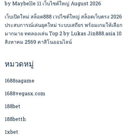
by Maybelle 11 เว็บไซต์ใหญ่ August 2026
เว็บเปิดใหม่ สล็อต888 เวปไซต์ใหญ่ สล็อตเว็บตรง 2026
ประสบการณ์เล่นยุคใหม่ ระบบเสถียร พร้อมเกมให้เลือก
มากมาย ทดลองเล่น Top 2 by Lukas Jin888.asia 10
สิงหาคม 2569 คาสิโนออนไลน์
หมวดหมู่
1688sagame
1688vegasx.com
188bet
188betth
1xbet