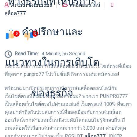
ทางธุรกิจที่ให้บริการ
Arthur Simmons
สล็อตออนไลน์
สล็อต777
คำปรึกษาและ
0
0
Read Time:
4 Minute, 56 Second
แนวทางในการเติบโต
เปิดประสบการณ์การเล่นสล็อตออนไลน์กับเว็บไซต์ตรงที่เยี่ยม
ที่สุดจาก punpro77 โปรโมชั่นดี กิจกรรมเด่น สมัครเลย!
พร้อมจะมาเปิดประสบการณ์การเล่นสล็อตออนไลน์กับ
ของธุรกิจ
เว็บไซต์ตรงที่ดีเยี่ยมที่สุดรึยังครับผม? พวกเรา PUNPRO777
เป็นสล็อตเว็บไซต์ตรงไม่ผ่านเอเย่นต์ เว็บตรงแท้ 100% ที่จะพา
คุณมาด่ำดิ่งกับประสบการณ์ที่ยอดเยี่ยมกับการเล่นสล็อต
ออนไลน์จากค่ายเกมชั้นหนึ่งระดับโลกแบบไม่รู้จักจบสิ้น มี
เกมสล็อตให้เลือกเล่นจำนวนมากกว่า 3,000 เกม ค่ายดังสุด
สล็อต777
ยอดจำนวนมาก ไม่ว่าจะเป็น PGSLOT,
JOKER,