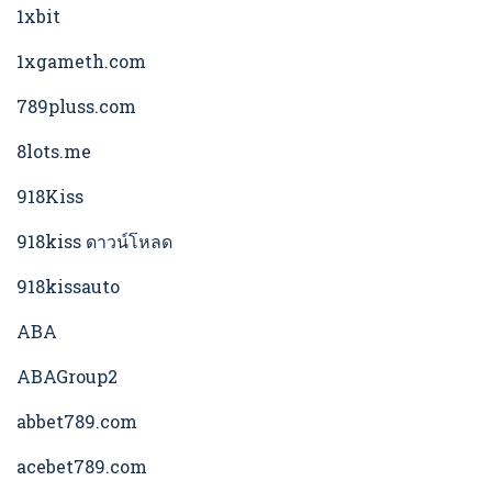
1xbit
1xgameth.com
789pluss.com
8lots.me
918Kiss
918kiss ดาวน์โหลด
918kissauto
ABA
ABAGroup2
abbet789.com
acebet789.com