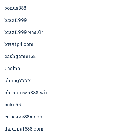
bonus888
brazil999
brazil999 ทางเข้า
bwvip4.com
cashgame168
Casino
chang7777
chinatown888.win
coke55
cupcake88x.com
daruma1688.com