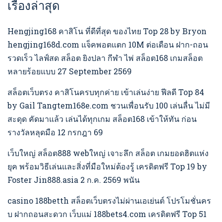
เรื่องล่าสุด
Hengjing168 คาสิโน ที่ดีที่สุด ของไทย Top 28 by Bryon
hengjing168d.com แจ็คพอตแตก 10M ต่อเดือน ฝาก-ถอน
รวดเร็ว ไลฟ์สด สล็อต ยิงปลา กีฬา ไพ่ สล็อต168 เกมสล็อต
หลายร้อยแบบ 27 September 2569
สล็อตเว็บตรง คาสิโนครบทุกค่าย เข้าเล่นง่าย ฟีลดี Top 84
by Gail Tangtem168e.com ชวนเพื่อนรับ 100 เล่นลื่น ไม่มี
สะดุด คัดมาแล้ว เล่นได้ทุกเกม สล็อต168 เข้าให้ทัน ก่อน
รางวัลหลุดมือ 12 กรกฎา 69
เว็บใหญ่ สล็อต888 webใหญ่ เจาะลึก สล็อต เกมยอดฮิตแห่ง
ยุค พร้อมวิธีเล่นและสิ่งที่มือใหม่ต้องรู้ เครดิตฟรี Top 19 by
Foster Jin888.asia 2 ก.ค. 2569 พนัน
casino 188betth สล็อตเว็บตรงไม่ผ่านเอเย่นต์ โปรโมชั่นคร
บ ฝากถอนสะดวก เว็บแม่ 188bets4.com เครดิตฟรี Top 51