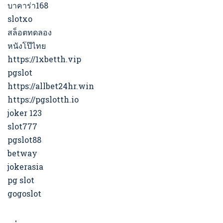
บาคาร่า168
slotxo
สล็อตทดลอง
หนังโป๊ไทย
https://1xbetth.vip
pgslot
https://allbet24hr.win
https://pgslotth.io
joker 123
slot777
pgslot88
betway
jokerasia
pg slot
gogoslot