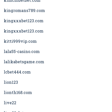
kimchibetbet.com
kingromans789.com
kingxxxbet123.com
kingxxxbet123.com
kitti999vip.com
lala55-casino.com
lalikabetsgame.com
lcbet444.com
lion123
lionth168.com
live22