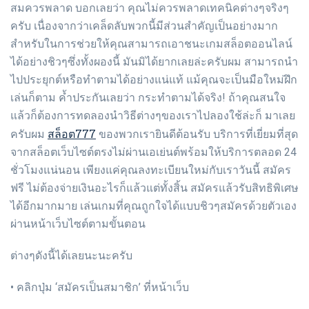
สมควรพลาด บอกเลยว่า คุณไม่ควรพลาดเทคนิคต่างๆจริงๆ
ครับ เนื่องจากว่าเคล็ดลับพวกนี้มีส่วนสำคัญเป็นอย่างมาก
สำหรับในการช่วยให้คุณสามารถเอาชนะเกมสล็อตออนไลน์
ได้อย่างชิวๆซึ่งทั้งผองนี้ มันมิได้ยากเลยล่ะครับผม สามารถนำ
ไปประยุกต์หรือทำตามได้อย่างแน่แท้ แม้คุณจะเป็นมือใหม่ฝึก
เล่นก็ตาม ค้ำประกันเลยว่า กระทำตามได้จริง! ถ้าคุณสนใจ
แล้วก็ต้องการทดลองนำวิธีต่างๆของเราไปลองใช้ล่ะก็ มาเลย
สล็อต777
ครับผม
ของพวกเรายินดีต้อนรับ บริการที่เยี่ยมที่สุด
จากสล็อตเว็บไซต์ตรงไม่ผ่านเอเย่นต์พร้อมให้บริการตลอด 24
ชั่วโมงแน่นอน เพียงแค่คุณลงทะเบียนใหม่กับเราวันนี้ สมัคร
ฟรี ไม่ต้องจ่ายเงินอะไรก็แล้วแต่ทั้งสิ้น สมัครแล้วรับสิทธิพิเศษ
ได้อีกมากมาย เล่นเกมที่คุณถูกใจได้แบบชิวๆสมัครด้วยตัวเอง
ผ่านหน้าเว็บไซต์ตามขั้นตอน
ต่างๆดังนี้ได้เลยนะนะครับ
• คลิกปุ่ม ‘สมัครเป็นสมาชิก’ ที่หน้าเว็บ