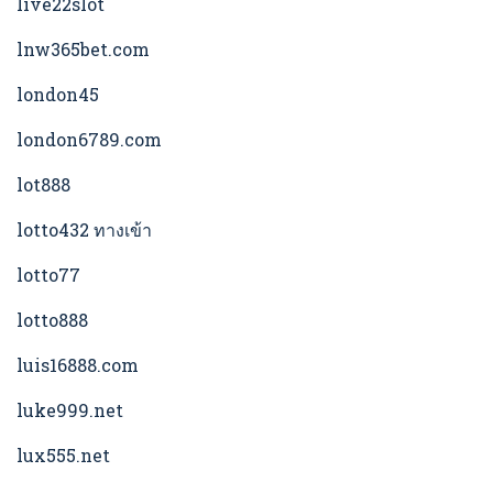
live22slot
lnw365bet.com
london45
london6789.com
lot888
lotto432 ทางเข้า
lotto77
lotto888
luis16888.com
luke999.net
lux555.net