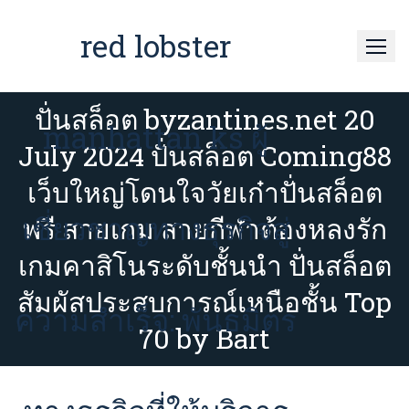
Skip
to
red lobster
content
ปั่นสล็อต byzantines.net 20
manhattan ks ผู้
July 2024 ปั่นสล็อต Coming88
เว็บใหญ่โดนใจวัยเก๋าปั่นสล็อต
เชี่ยวชาญทางธุรกิจสู่
ฟรี สายเกม สายกีฬาต้องหลงรัก
เกมคาสิโนระดับชั้นนำ ปั่นสล็อต
สัมผัสประสบการณ์เหนือชั้น Top
ความสำเร็จ: พันธมิตร
70 by Bart