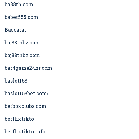
ba88th.com
babet555.com
Baccarat
baj88thbz.com
baj88thbz.com
bar4game24hr.com
baslot168
baslot168bet.com/
betboxclubs.com
betflixtikto
betflixtikto.info