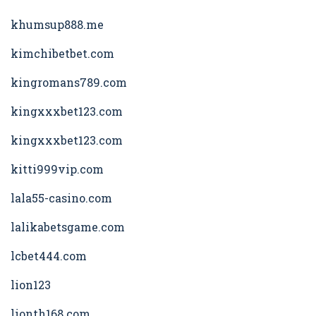
khumsup888.me
kimchibetbet.com
kingromans789.com
kingxxxbet123.com
kingxxxbet123.com
kitti999vip.com
lala55-casino.com
lalikabetsgame.com
lcbet444.com
lion123
lionth168.com