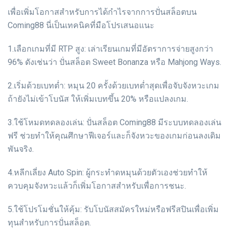
เพื่อเพิ่มโอกาสสำหรับการได้กำไรจากการปั่นสล็อตบน
Coming88 นี่เป็นเทคนิคที่มือโปรเสนอแนะ
1.เลือกเกมที่มี RTP สูง: เล่าเรียนเกมที่มีอัตราการจ่ายสูงกว่า
96% ดังเช่นว่า ปั่นสล็อต Sweet Bonanza หรือ Mahjong Ways.
2.เริ่มด้วยเบทต่ำ: หมุน 20 ครั้งด้วยเบทต่ำสุดเพื่อจับจังหวะเกม
ถ้ายังไม่เข้าโบนัส ให้เพิ่มเบทขึ้น 20% หรือแปลงเกม.
3.ใช้โหมดทดลองเล่น: ปั่นสล็อต Coming88 มีระบบทดลองเล่น
ฟรี ช่วยทำให้คุณศึกษาฟีเจอร์และก็จังหวะของเกมก่อนลงเดิม
พันจริง.
4.หลีกเลี่ยง Auto Spin: ผู้กระทำดหมุนด้วยตัวเองช่วยทำให้
ควบคุมจังหวะแล้วก็เพิ่มโอกาสสำหรับเพื่อการชนะ.
5.ใช้โปรโมชั่นให้คุ้ม: รับโบนัสสมัครใหม่หรือฟรีสปินเพื่อเพิ่ม
ทุนสำหรับการปั่นสล็อต.