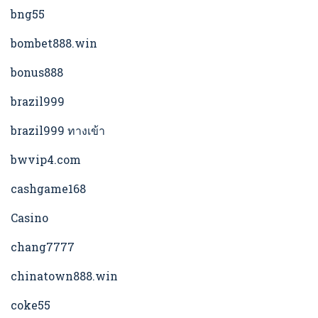
bng55
bombet888.win
bonus888
brazil999
brazil999 ทางเข้า
bwvip4.com
cashgame168
Casino
chang7777
chinatown888.win
coke55