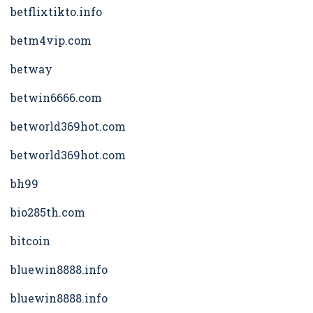
betflixtikto.info
betm4vip.com
betway
betwin6666.com
betworld369hot.com
betworld369hot.com
bh99
bio285th.com
bitcoin
bluewin8888.info
bluewin8888.info