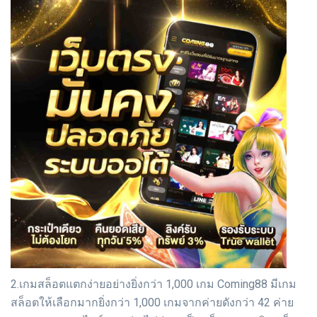
2.เกมสล็อตแตกง่ายอย่างยิ่งกว่า 1,000 เกม Coming88 มีเกม
สล็อตให้เลือกมากยิ่งกว่า 1,000 เกมจากค่ายดังกว่า 42 ค่าย