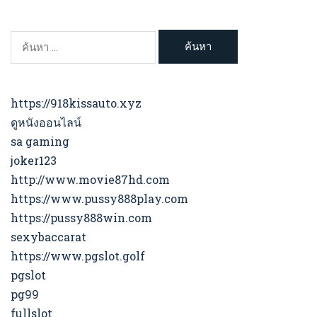
ค้นหา
สำหรับ:
https://918kissauto.xyz
ดูหนังออนไลน์
sa gaming
joker123
http://www.movie87hd.com
https://www.pussy888play.com
https://pussy888win.com
sexybaccarat
https://www.pgslot.golf
pgslot
pg99
fullslot