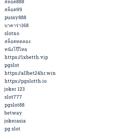
สล็อต888
สล็อต99
pussy888
บาคาร่า168
slotxo
สล็อตทดลอง
หนังโป๊ไทย
https://1xbetth.vip
pgslot
https://allbet24hr.win
https://pgslotth.io
joker 123
slot777
pgslot88
betway
jokerasia
pg slot