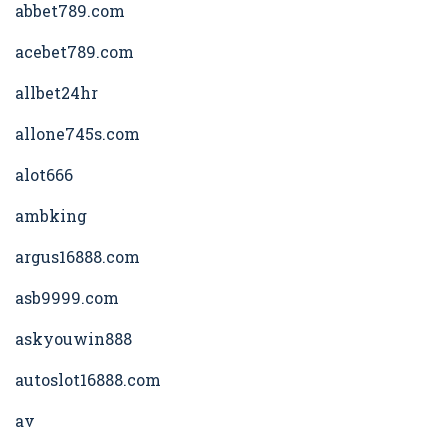
abbet789.com
acebet789.com
allbet24hr
allone745s.com
alot666
ambking
argus16888.com
asb9999.com
askyouwin888
autoslot16888.com
av