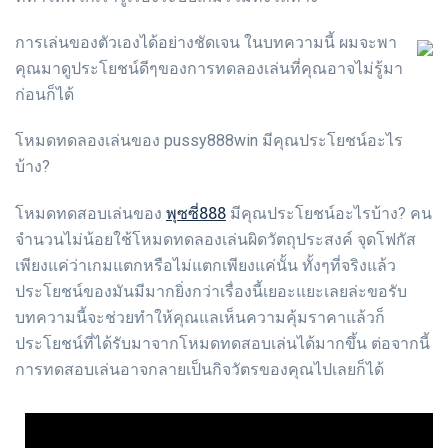
การเล่นของตัวเองได้อย่างชัดเจน ในบทความนี้ ผมจะพา
คุณมาดูประโยชน์ดีๆของการทดลองเล่นที่คุณอาจไม่รู้มา
ก่อนก็ได้
โหมดทดลองเล่นของ pussy888win มีคุณประโยชน์อะไร
บ้าง?
พุซซี่888
โหมดทดสอบเล่นของ
มีคุณประโยชน์อะไรบ้าง? คน
จำนวนไม่น้อยใช้โหมดทดลองเล่นผิดวัตถุประสงค์ จุดโฟกัส
เพียงแค่ว่าเกมแตกหรือไม่แตกเพียงแค่นั้น ทั้งๆที่จริงแล้ว
ประโยชน์ของมันมีมากยิ่งกว่าเรื่องนี้เยอะแยะเลยล่ะขอรับ
บทความนี้จะช่วยทำให้คุณแลเห็นความคุ้มราคาแล้วก็
ประโยชน์ที่ได้รับมาจากโหมดทดสอบเล่นได้มากขึ้น ต่อจากนี้
การทดสอบเล่นอาจกลายเป็นกิจวัตรของคุณไปเลยก็ได้