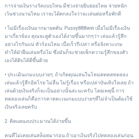
การจ่ายเงินรางวัลแบบไหน มีช่วงจ่ายยิบย่อยไหม จ่ายหนัก
เว้นช่วงนานไหม เราจะได้ตกลงใจว่าจะเล่นต่อหรือพักดี
• ไม่มีเรื่องเงินมากมายดดัน: Pussy888win เมื่อไม่มีเรื่องเงิน
มาเกี่ยวข้อง คุณจะดูตัวเองได้ง่ายขึ้นมากๆว่า เล่นแล้วรู้สึก
อย่างไรกันแน่ หัวร้อนไหม เบื่อเร็วรึเปล่า หรือจังหวะเกม
ทำให้ฝ่าฝืนเล่นหรือไม่ ซึ่งมันก็จะช่วยเช็กความรู้สึกของตัว
เองได้ดิบได้ดีขึ้นด้วย
• ประเมินเกมแบบง่ายๆ: ถ้าเกิดคุณเล่นในโหมดทดสทดลอง
เล่นแล้วรู้สึกอิดโรย ไม่ลื่น ไม่รู้เรื่อง หรือเปล่าบันเทิงใจเลย ถ้า
เล่นด้วยเงินจริงก็จะเป็นอย่างนั้นล่ะนะครับ โดยเหตุนี้ การ
ทดลองเล่นก็คือการคาดคะเนเกมแบบง่ายๆที่ไม่จำเป็นต้องใช้
เงินจริงเลยครับ
2. คิดแผนงบประมาณได้ง่ายขึ้น
คนที่ไม่เคยเล่นสล็อตมาก่อน ถ้าเอาเงินจริงไปทดลองเล่นก่อน