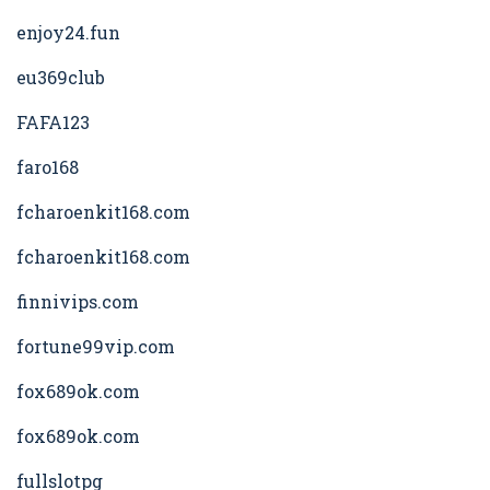
enjoy24.fun
eu369club
FAFA123
faro168
fcharoenkit168.com
fcharoenkit168.com
finnivips.com
fortune99vip.com
fox689ok.com
fox689ok.com
fullslotpg