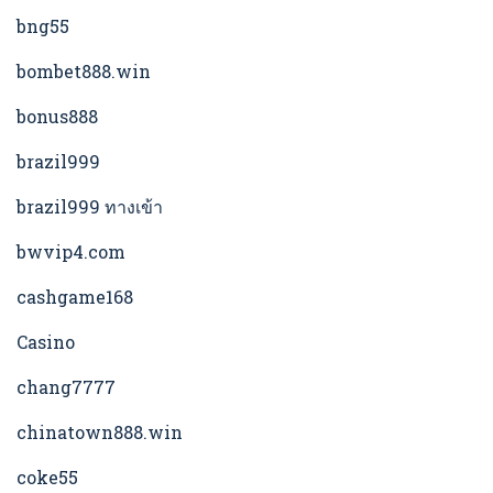
bng55
bombet888.win
bonus888
brazil999
brazil999 ทางเข้า
bwvip4.com
cashgame168
Casino
chang7777
chinatown888.win
coke55