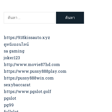
ค้นหา
สำหรับ:
https://918kissauto.xyz
ดูหนังออนไลน์
sa gaming
joker123
http://www.movie87hd.com
https://www.pussy888play.com
https://pussy888win.com
sexybaccarat
https://www.pgslot.golf
pgslot
pg99
fullslot