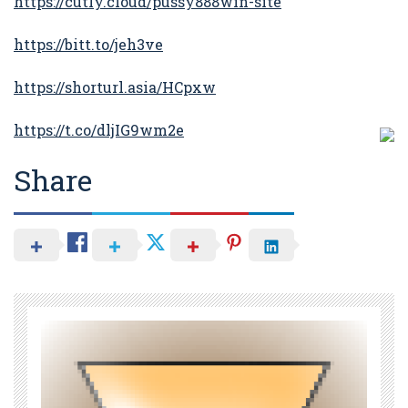
https://cutly.cloud/pussy888win-site
https://bitt.to/jeh3ve
https://shorturl.asia/HCpxw
https://t.co/dljIG9wm2e
Share