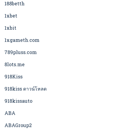
188betth
1xbet
1xbit
1xgameth.com
789pluss.com
8lots.me
918Kiss
918kiss ดาวน์โหลด
918kissauto
ABA
ABAGroup2