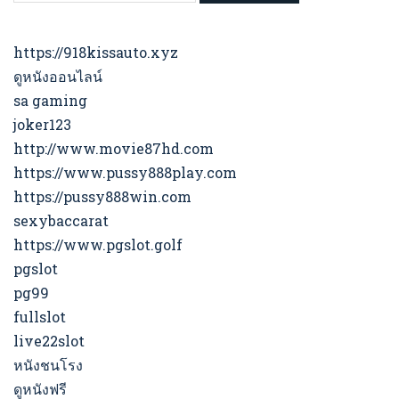
https://918kissauto.xyz
ดูหนังออนไลน์
sa gaming
joker123
http://www.movie87hd.com
https://www.pussy888play.com
https://pussy888win.com
sexybaccarat
https://www.pgslot.golf
pgslot
pg99
fullslot
live22slot
หนังชนโรง
ดูหนังฟรี