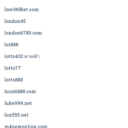
lnw365bet.com
london45
london6789.com
lot888
lotto432 ทางเข้า
lotto77
lotto888
luis16888.com
luke999.net
lux555.net
m4newonline.com