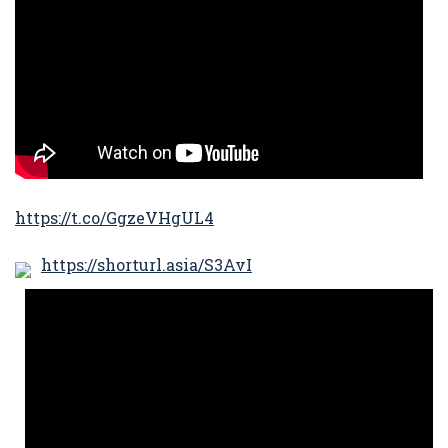
https://t.co/GgzeVHgUL4
https://shorturl.asia/S3AvI