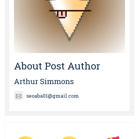
About Post Author
Arthur Simmons
seoaba01@gmail.com