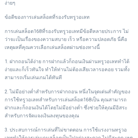
ง่ายๆ
ข้อดีของการเล่นสล็อตที่รองรับทรูวอเลท
การเล่นสล็อต168ที่รองรับทรูวอเลทมีข้อดีหลายประการ ไม่
ว่าจะเป็นเรื่องของความสบาย เร็ว หรือความปลอดภัย นี่คือ
เหตุผลที่คุณควรเลือกเล่นสล็อตผ่านช่องทางนี้
1. ฝากถอนได้ง่าย การฝากแล้วก็ถอนเงินผ่านทรูวอเลททำได้
ง่ายและก็เร็วทันใจ ทำให้ท่านไม่ต้องเสียเวลารอคอย รวมทั้ง
สามารถเริ่มเล่นเกมได้ทันที
2. ไม่มีอย่างต่ำสำหรับการฝากถอน หนึ่งในจุดเด่นสำคัญของ
การใช้ทรูวอเลทสำหรับการเล่นสล็อต168เป็น คุณสามารถ
ฝากและก็ถอนเงินได้โดยไม่มีอย่างต่ำ ซึ่งช่วยให้คุณมีอิสระ
สำหรับการจัดแจงเงินลงทุนของคุณ
3. ประสบการณ์การเล่นที่ไม่ขาดตอน การใช้แรงงานทรูวอ
เลททำให้การเล่นเกมสล็อตเป็นไปอย่างสะดวก ไม่มีสะดุด เหตุ