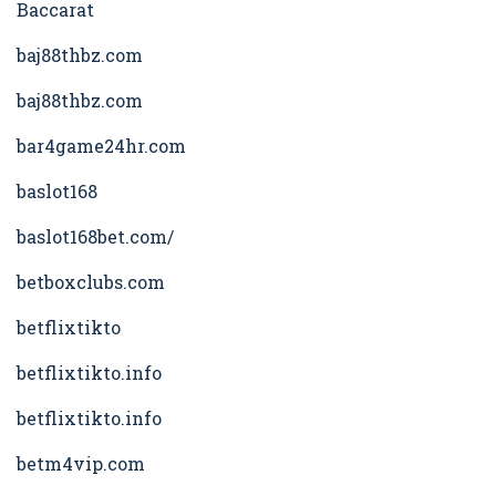
Baccarat
baj88thbz.com
baj88thbz.com
bar4game24hr.com
baslot168
baslot168bet.com/
betboxclubs.com
betflixtikto
betflixtikto.info
betflixtikto.info
betm4vip.com