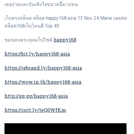
เคยง่ายและบันเทิงใจขนาดนี้มาก่อน
เว็บตรงสล็อต สล็อต happy168.asia 13 Nov 24 Marie casino
สล็อต168เว็บไหนดี Top 40
happy168
ขอขอบพระคุณเว็ปไซต์
https://bit.ly/happy168-asia
https://rebrand.ly/happy168-asia
https://wow.in.th/happy168-asia
http://gg.gg/happy168-asia
https://cutt.ly/teQ0WfKm