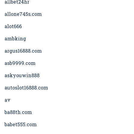
allbet24hr
allone745s.com
alot666
ambking
argus16888.com
asb9999.com
askyouwin888
autoslot16888.com
av
ba88th.com
babet555.com