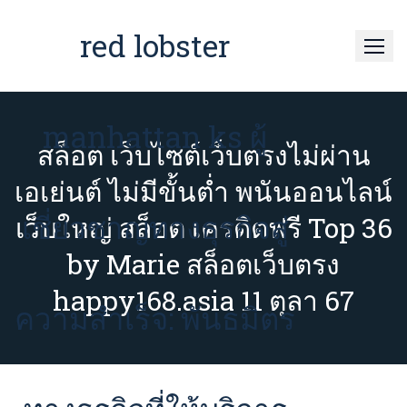
Skip
to
red lobster
content
manhattan ks ผู้
สล็อต เว็บไซต์เว็บตรงไม่ผ่าน
เอเย่นต์ ไม่มีขั้นต่ำ พนันออนไลน์
เชี่ยวชาญทางธุรกิจสู่
เว็บใหญ่ สล็อต เครดิตฟรี Top 36
by Marie สล็อตเว็บตรง
happy168.asia 11 ตุลา 67
ความสำเร็จ: พันธมิตร