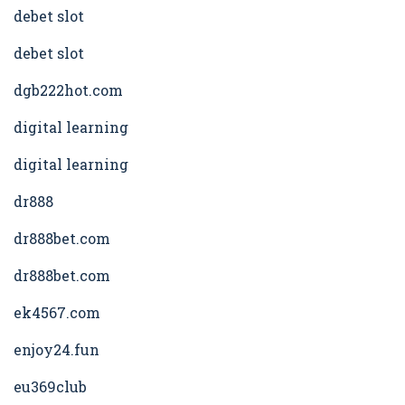
debet slot
debet slot
dgb222hot.com
digital learning
digital learning
dr888
dr888bet.com
dr888bet.com
ek4567.com
enjoy24.fun
eu369club