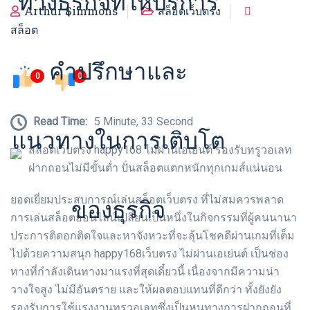
ทางธุรกิจที่ให้บริการ
Arthur Simmons
สล็อตเว็บตรง
สล็อต
คำปรึกษาและ
0
0
Read Time:
5 Minute, 33 Second
แนวทางในการเติบโต
สล็อตเว็บตรง happy168 ไม่ผ่านเอเย่นต์ รองรับทรูวอเลท
ฝากถอนไม่มีขั้นต่ำ ปั่นสล็อตแตกหนักทุกเกมส์แน่นอน
ยอดเยี่ยมประสบการณ์เล่นสล็อตเว็บตรง ที่ไม่สมควรพลาด
ของธุรกิจ
การเล่นสล็อตออนไลน์เปลี่ยนเป็นหนึ่งในกิจกรรมที่ผู้คนนานา
ประการติดอกติดใจและหาจังหวะที่จะลุ้นโชคดีผ่านเกมที่เต็ม
ไปด้วยความสนุก happy168เว็บตรง ไม่ผ่านเอเย่นต์ เป็นช่อง
ทางที่กำลังเดินทางมาแรงที่สุดเดี๋ยวนี้ เนื่องจากมีความน่า
วางใจสูง ไม่มีอันตราย และให้ผลตอบแทนที่ดีกว่า ทั้งยังยัง
รองรับการใช้แรงงานทรูวอเลทซึ่งเป็นหนทางการฝากถอนที่