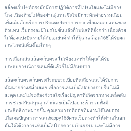
สล็อตเว็บไซต์ตรงมักมีการปฏิบัติการที่โปร่งใสและไม่มีการ
โกง เนื่องด้วยไม่ต้องผ่านผู้แทน จึงไม่มีการหักค่าธรรมเนียม
เพิ่มเติมอีกหรือการปรับแต่งอัตราการจ่ายเพื่อผลตอบแทนของ
ตัวแทน เว็บตรงจะมีโปรโมชั่นแล้วก็โบนัสที่ดียิ่งกว่า เนื่องด้วย
ไม่ต้องแบ่งปันรายได้กับเอเย่นต์ ทำให้ผู้เล่นสล็อต168ได้รับผล
ประโยชน์เพิ่มขึ้นเรื่อยๆ
การเลือกเล่นสล็อตเว็บตรง ไม่เพียงแค่ทำให้คุณได้รับ
ประสบการณ์การเล่นที่ดีแล้วก็ไม่มีอันตราย
สล็อตเว็บตรงเว็บตรงมีระบบระเบียบที่เสถียรและได้รับการ
พัฒนาอย่างสม่ำเสมอ เพื่อการเล่นเป็นไปอย่างราบรื่น ไม่มี
สะดุด และไม่จะต้องกังวลใจเรื่องปัญหาที่เกิดจากทางเคล็ดลับ
การช่วยสนับสนุนลูกค้าก็เลยเป็นไปอย่างเร็วรวมทั้งมี
ประสิทธิภาพมากขึ้น คุณสามารถติดต่อทีมงานได้โดยตรง
เมื่อเจอปัญหา การเล่นhappy168ผ่านเว็บตรงทำให้ท่านมั่นอก
มั่นใจได้ว่าการเล่นเป็นไปโดยความเป็นธรรม และไม่มีการ