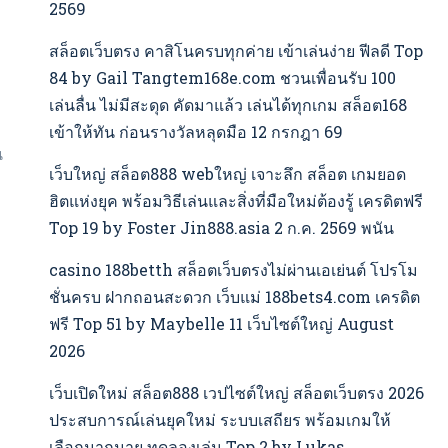
2569
สล็อตเว็บตรง คาสิโนครบทุกค่าย เข้าเล่นง่าย ฟีลดี Top
84 by Gail Tangtem168e.com ชวนเพื่อนรับ 100
เล่นลื่น ไม่มีสะดุด คัดมาแล้ว เล่นได้ทุกเกม สล็อต168
เข้าให้ทัน ก่อนรางวัลหลุดมือ 12 กรกฎา 69
น
เว็บใหญ่ สล็อต888 webใหญ่ เจาะลึก สล็อต เกมยอด
ฮิตแห่งยุค พร้อมวิธีเล่นและสิ่งที่มือใหม่ต้องรู้ เครดิตฟรี
Top 19 by Foster Jin888.asia 2 ก.ค. 2569 พนัน
casino 188betth สล็อตเว็บตรงไม่ผ่านเอเย่นต์ โปรโม
ชั่นครบ ฝากถอนสะดวก เว็บแม่ 188bets4.com เครดิต
ฟรี Top 51 by Maybelle 11 เว็บไซต์ใหญ่ August
2026
เว็บเปิดใหม่ สล็อต888 เวปไซต์ใหญ่ สล็อตเว็บตรง 2026
ประสบการณ์เล่นยุคใหม่ ระบบเสถียร พร้อมเกมให้
เลือกมากมาย ทดลองเล่น Top 2 by Lukas