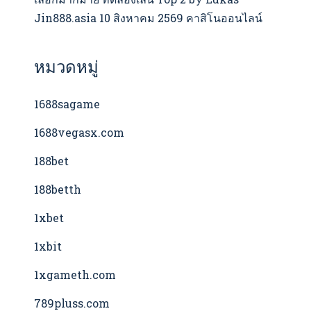
Jin888.asia 10 สิงหาคม 2569 คาสิโนออนไลน์
หมวดหมู่
1688sagame
1688vegasx.com
188bet
188betth
1xbet
1xbit
1xgameth.com
789pluss.com