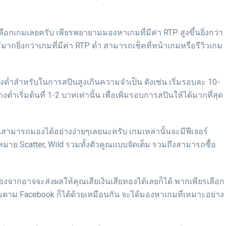
รเลือกเกมเลยครับ เพียรพยายามมองหาเกมที่มีค่า RTP สูงขึ้นยิ่งกว่า
ากยิ่งกว่าเกมที่มีค่า RTP ต่ำ สามารถเช็คที่หน้าเกมหรือรีวิวเกม
่างต่ำสำหรับในการสปินสูงเกินความจำเป็น ดังเช่น เริ่มรอบละ 10-
ำเริ่มต้นที่ 1-2 บาทเท่านั้น เพื่อเพิ่มรอบการสปินให้ได้มากที่สุด
ุณสามารถมองได้อย่างง่ายๆเลยนะครับ เกมเหล่านั้นจะมีฟีเจอร์
หมาย Scatter, Wild รวมทั้งตัวคูณแบบจัดเต็ม รวมถึงสามารถซื้อ
นื่องจากอาจจะส่งผลให้คุณเสียเงินเสียทองได้เลยก็ได้ พากเพียรเลือก
ลุ่มตาม Facebook ก็ได้ด้วยเหมือนกัน จะได้มองหาเกมที่เหมาะอย่าง