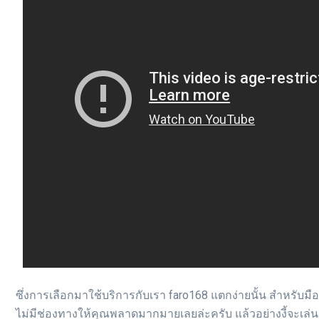
ซึ่งการเลือกมาใช้บริการกับเรา faro168 แตกง่ายนั้น สำหรับมือ
ไม่มีช่องทางให้คุณพลาดมากมายเลยล่ะครับ แล้วอย่างงี้จะเล