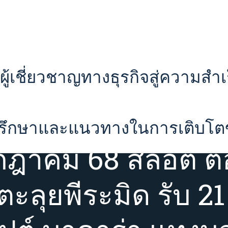
้เชี่ยวชาญทางธุรกิจสู่ความสำเร
ำปรึกษาและแนวทางในการเติบโต
กฎาคม 68 สล็อต 
สุด ตะลุยพีระมิด รั