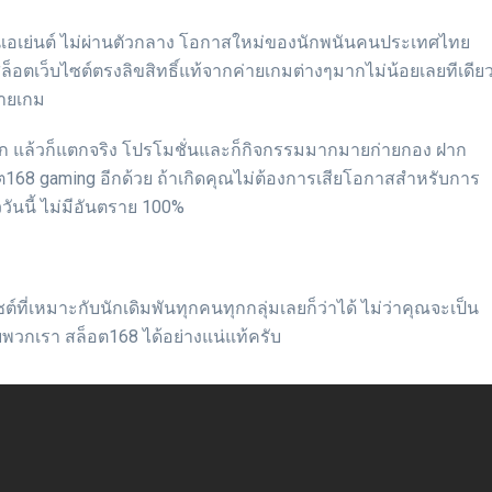
ผ่านเอเย่นต์ ไม่ผ่านตัวกลาง โอกาสใหม่ของนักพนันคนประเทศไทย
สล็อตเว็บไซต์ตรงลิขสิทธิ์แท้จากค่ายเกมต่างๆมากไม่น้อยเลยทีเดีย
่ายเกม
หนัก แล้วก็แตกจริง โปรโมชั่นและก็กิจกรรมมากมายก่ายกอง ฝาก
68 gaming อีกด้วย ถ้าเกิดคุณไม่ต้องการเสียโอกาสสำหรับการ
วันนี้ ไม่มีอันตราย 100%
์ที่เหมาะกับนักเดิมพันทุกคนทุกกลุ่มเลยก็ว่าได้ ไม่ว่าคุณจะเป็น
พวกเรา สล็อต168 ได้อย่างแน่แท้ครับ