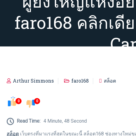
ผู้ยิ่งใหญ่แห่ง
faro168 คลิกเดีย
Car
Arthur Simmons
faro168
สล็อต
0
0
Read Time:
4 Minute, 48 Second
สล็อต
เว็บตรงที่มาแรงที่สุดในขณะนี้ สล็อต168 ช่องทางใหม่