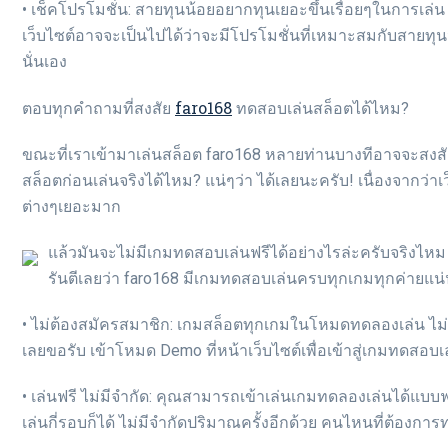
• เช็คโปรโมชั่น: สายทุนน้อยอยากทุนเยอะขึ้นเรื่อยๆในการเล่
เว็บไซต์อาจจะเป็นไปได้ว่าจะมีโปรโมชั่นที่เหมาะสมกับสายท
นั่นเอง
faro168
ตอบทุกคำถามที่สงสัย
ทดสอบเล่นสล็อตได้ไหม?
ขณะที่เราเข้ามาเล่นสล็อต faro168 หลายท่านบางทีอาจจะสงสั
สล็อตก่อนเล่นจริงได้ไหม? แน่ๆว่า ได้เลยนะครับ! เนื่องจากว่าเ
ต่างๆเยอะมาก
แล้วมันจะไม่มีเกมทดสอบเล่นฟรีได้อย่างไรล่ะครับจริงไห
รันตีเลยว่า faro168 มีเกมทดสอบเล่นครบทุกเกมทุกค่ายแน
• ไม่ต้องสมัครสมาชิก: เกมสล็อตทุกเกมในโหมดทดลองเล่น ไ
เลยขอรับ เข้าโหมด Demo ที่หน้าเว็บไซต์เพื่อเข้าสู่เกมทดสอ
• เล่นฟรี ไม่มีจำกัด: คุณสามารถเข้าเล่นเกมทดลองเล่นได้แบบ
เล่นกี่รอบก็ได้ ไม่มีจำกัดปริมาณครั้งอีกด้วย คนไหนที่ต้องก