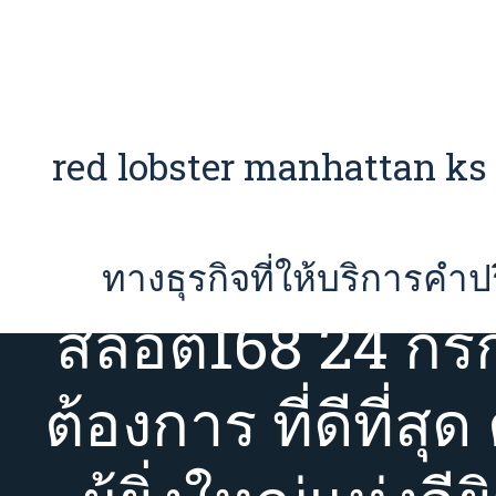
Skip
to
content
red lobster manhattan ks ผู
ทางธุรกิจที่ให้บริการค
สล็อต168 24 กร
ต้องการ ที่ดีที่