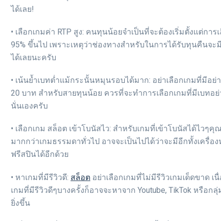
ได้เลย!
• เลือกเกมค่า RTP สูง: คนทุนน้อยจำเป็นที่จะต้องเริ่มตั้งแต่กา
95% ขึ้นไป เพราะเหตุว่าช่องทางสำหรับในการได้รับทุนคืนจะมีม
ได้เลยนะครับ
• เน้นย้ำเบทต่ำแม้กระนั้นหมุนรอบได้มาก: อย่าเลือกเกมที่มีอย
20 บาท สำหรับสายทุนน้อย ควรที่จะทำการเลือกเกมที่มีเบทอย่างต่
นั่นเองครับ
• เลือกเกม สล็อต เข้าโบนัสไว: สำหรับเกมที่เข้าโบนัสได้ไวๆค
มากกว่าเกมธรรมดาทั่วไป อาจจะเป็นไปได้ว่าจะมีอีกทั้งเครื่อง
ฟรีสปินได้อีกด้วย
สล็อต
• หาเกมที่มีรีวิวดี:
อย่าเลือกเกมที่ไม่มีรีวิวเกมเด็ดขาด เ
เกมที่มีรีวิวดีๆบางครั้งก็อาจจะหาจาก Youtube, TikTok หรือก
ยิ่งขึ้น