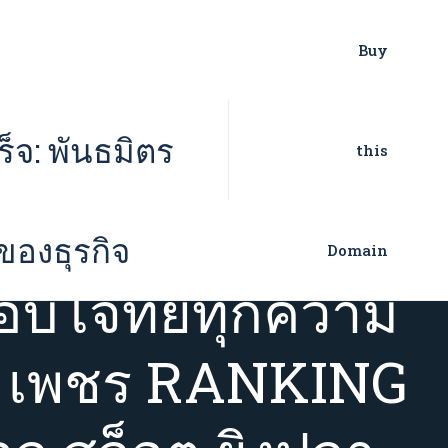
Buy
็จ: พันธมิตร
this
ของธุรกิจ
Domain
ตอบโจทย์ทุกความ
บ 21 เพชร RANKING