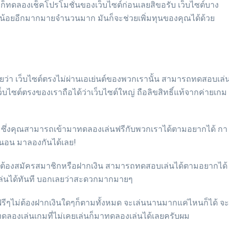
น ก็ทดลองเช็คโปรโมชั่นของเว็บไซต์ก่อนเลยสิขอรับ เว็บไซต์บาง
ุนน้อยอีกมากมายจำนวนมาก มันก็จะช่วยเพิ่มทุนของคุณได้ด้วย
ยว่า เว็บไซต์ตรงไม่ผ่านเอเย่นต์ของพวกเรานั้น สามารถทดสอบเล่
ว็บไซต์ตรงของเราถือได้ว่าเว็บไซต์ใหญ่ ถือลิขสิทธิ์แท้จากค่ายเกม
ม ซึ่งคุณสามารถเข้ามาทดลองเล่นฟรีกับพวกเราได้ตามอยากได้ กา
่นอน มาลองกันได้เลย!
ม่ต้องสมัครสมาชิกหรือฝากเงิน สามารถทดสอบเล่นได้ตามอยากได้
บเล่นได้ทันที บอกเลยว่าสะดวกมากมายๆ
ฟรีๆไม่ต้องฝากเงินใดๆก็ตามทั้งหมด จะเล่นนานมากแค่ไหนก็ได้ จะ
ารทดลองเล่นเกมที่ไม่เคยเล่นก็มาทดลองเล่นได้เลยครับผม