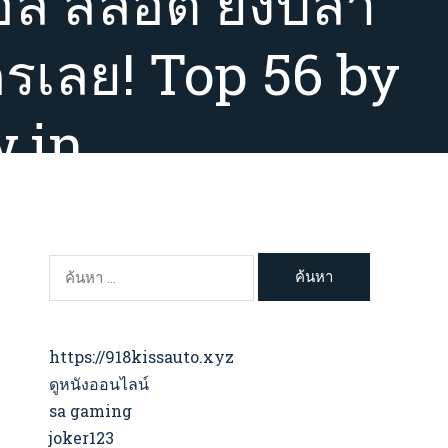
บอล สล็อต ยิงปลา
ัครเลย! Top 56 by
w.in
ค้นหา
สำหรับ:
https://918kissauto.xyz
ดูหนังออนไลน์
sa gaming
joker123