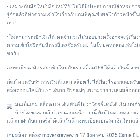
• เหมาะกับมือใหม่: มือใหม่ที่ยังไม่ได้มีประสบการณ์สำหรั
รู้จักแล้วก็ทำความเข้าใจเกี่ยวกับเกมที่คุณพึงพอใจก้าวหน้
เลย!
• ไม่สามารถเบิกเงินได้: คนจำนวนไม่น้อยบางครั้งอาจจะรู้
ความเข้าใจผิดกันที่ตรงนี้เลยจ๊ะครับผม ในโหมดทดลองเล่นไม่สา
ขอรับ
ลงทะเบียนสมัครสมาชิกใหม่กับเรา สล็อต168 ได้แล้ววันนี้ ลง
เห็นไหมครับว่า การเริ่มต้นเล่น สล็อต ไม่ได้มีอะไรยากเลยครั
สล็อตออนไลน์กับเราได้แบบชิวๆแน่ๆ เพราะว่าการเล่นสล็อตออนไ
มันเป็นเกม สล็อต168 เดิมพันที่ไม่ว่าใครก็เล่นได้ เริ่ม
น้อยโดยเฉพาะอีกด้วย นอกเหนือจากนี้ ยังมีโหมดทดลองเล่นฟร
แล้วมาฝ่ากับเกมจริงได้แล้ววันนี้ ลงทะเบียนเป็นสมาชิกใหม่แ
เกมสล็อต สล็อต moversreview.in 17 สิงหาคม 2025 Carrie ยืน 