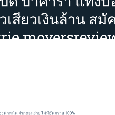
อียิปต์ บาคาร่า แทง
วเสียวเงินล้าน สม
rie moversrevie
ของนักพนัน ฝากถอนง่าย ไม่มีอันตราย 100%