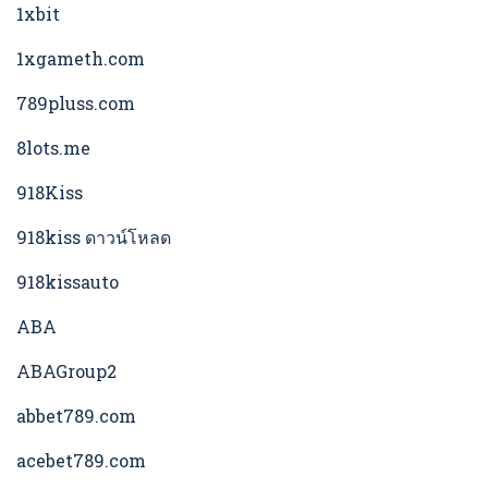
1xbit
1xgameth.com
789pluss.com
8lots.me
918Kiss
918kiss ดาวน์โหลด
918kissauto
ABA
ABAGroup2
abbet789.com
acebet789.com