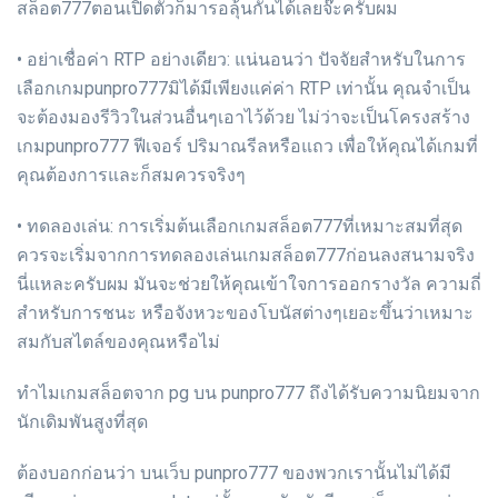
สล็อต777ตอนเปิดตัวก็มารอลุ้นกันได้เลยจ๊ะครับผม
• อย่าเชื่อค่า RTP อย่างเดียว: แน่นอนว่า ปัจจัยสำหรับในการ
เลือกเกมpunpro777มิได้มีเพียงแค่ค่า RTP เท่านั้น คุณจำเป็น
จะต้องมองรีวิวในส่วนอื่นๆเอาไว้ด้วย ไม่ว่าจะเป็นโครงสร้าง
เกมpunpro777 ฟีเจอร์ ปริมาณรีลหรือแถว เพื่อให้คุณได้เกมที่
คุณต้องการและก็สมควรจริงๆ
• ทดลองเล่น: การเริ่มต้นเลือกเกมสล็อต777ที่เหมาะสมที่สุด
ควรจะเริ่มจากการทดลองเล่นเกมสล็อต777ก่อนลงสนามจริง
นี่แหละครับผม มันจะช่วยให้คุณเข้าใจการออกรางวัล ความถี่
สำหรับการชนะ หรือจังหวะของโบนัสต่างๆเยอะขึ้นว่าเหมาะ
สมกับสไตล์ของคุณหรือไม่
ทำไมเกมสล็อตจาก pg บน punpro777 ถึงได้รับความนิยมจาก
นักเดิมพันสูงที่สุด
ต้องบอกก่อนว่า บนเว็บ punpro777 ของพวกเรานั้นไม่ได้มี