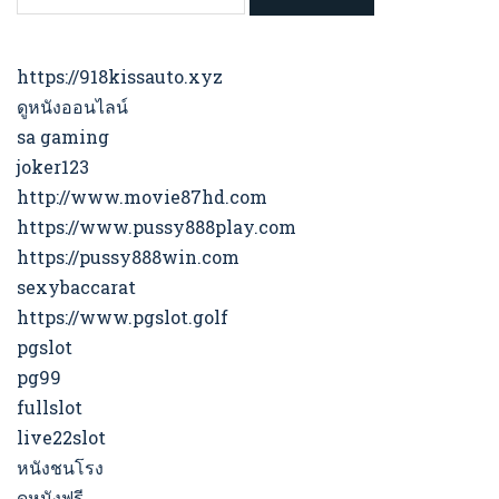
สำหรับ:
https://918kissauto.xyz
ดูหนังออนไลน์
sa gaming
joker123
http://www.movie87hd.com
https://www.pussy888play.com
https://pussy888win.com
sexybaccarat
https://www.pgslot.golf
pgslot
pg99
fullslot
live22slot
หนังชนโรง
ดูหนังฟรี