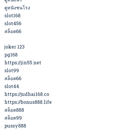
ดูหนังชนโรง
slot168
slot456
สล็อต66
joker 123
pg168
https://jin55.net
slot99
สล็อต66
slot44
https://judhai168.co
https://bonus888.life
สล็อต888
สล็อต99
pussy888