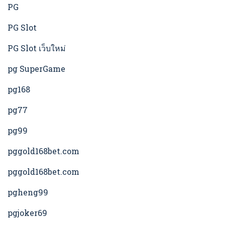
PG
PG Slot
PG Slot เว็บใหม่
pg SuperGame
pg168
pg77
pg99
pggold168bet.com
pggold168bet.com
pgheng99
pgjoker69