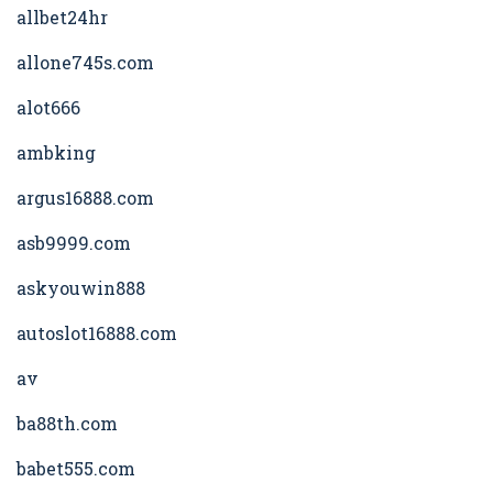
allbet24hr
allone745s.com
alot666
ambking
argus16888.com
asb9999.com
askyouwin888
autoslot16888.com
av
ba88th.com
babet555.com