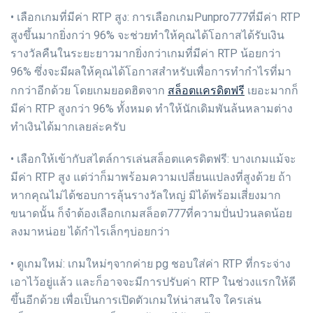
• เลือกเกมที่มีค่า RTP สูง: การเลือกเกมPunpro777ที่มีค่า RTP
สูงขึ้นมากยิ่งกว่า 96% จะช่วยทำให้คุณได้โอกาสได้รับเงิน
รางวัลคืนในระยะยาวมากยิ่งกว่าเกมที่มีค่า RTP น้อยกว่า
96% ซึ่งจะมีผลให้คุณได้โอกาสสำหรับเพื่อการทำกำไรที่มา
สล็อตเเครดิตฟรี
กกว่าอีกด้วย โดยเกมยอดฮิตจาก
เยอะมากก็
มีค่า RTP สูงกว่า 96% ทั้งหมด ทำให้นักเดิมพันล้นหลามต่าง
ทำเงินได้มากเลยล่ะครับ
• เลือกให้เข้ากับสไตล์การเล่นสล็อตเเครดิตฟรี: บางเกมแม้จะ
มีค่า RTP สูง แต่ว่าก็มาพร้อมความเปลี่ยนแปลงที่สูงด้วย ถ้า
หากคุณไม่ได้ชอบการลุ้นรางวัลใหญ่ มิได้พร้อมเสี่ยงมาก
ขนาดนั้น ก็จำต้องเลือกเกมสล็อต777ที่ความปั่นป่วนลดน้อย
ลงมาหน่อย ได้กำไรเล็กๆบ่อยกว่า
• ดูเกมใหม่: เกมใหม่ๆจากค่าย pg ชอบใส่ค่า RTP ที่กระจ่าง
เอาไว้อยู่แล้ว และก็อาจจะมีการปรับค่า RTP ในช่วงแรกให้ดี
ขึ้นอีกด้วย เพื่อเป็นการเปิดตัวเกมให่น่าสนใจ ใครเล่น