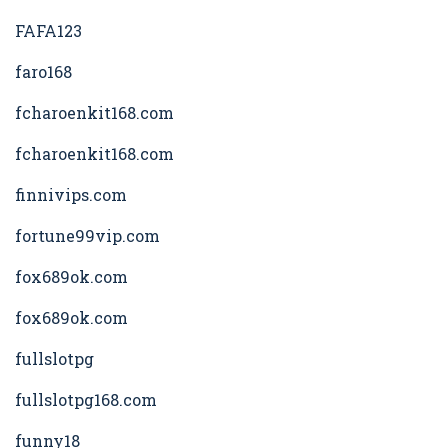
FAFA123
faro168
fcharoenkit168.com
fcharoenkit168.com
finnivips.com
fortune99vip.com
fox689ok.com
fox689ok.com
fullslotpg
fullslotpg168.com
funny18