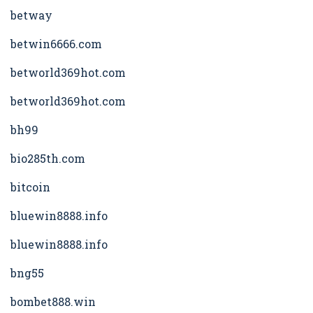
betway
betwin6666.com
betworld369hot.com
betworld369hot.com
bh99
bio285th.com
bitcoin
bluewin8888.info
bluewin8888.info
bng55
bombet888.win