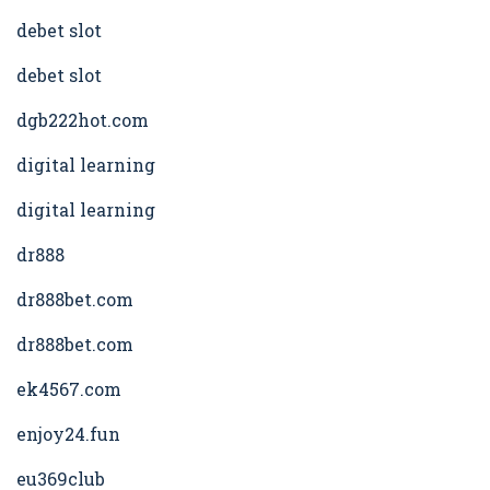
debet slot
debet slot
dgb222hot.com
digital learning
digital learning
dr888
dr888bet.com
dr888bet.com
ek4567.com
enjoy24.fun
eu369club