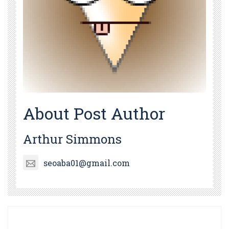
About Post Author
Arthur Simmons
seoaba01@gmail.com