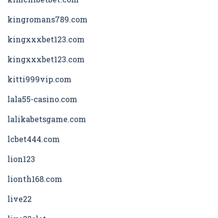
kingromans789.com
kingxxxbet123.com
kingxxxbet123.com
kitti999vip.com
lala55-casino.com
lalikabetsgame.com
lcbet444.com
lion123
lionth168.com
live22