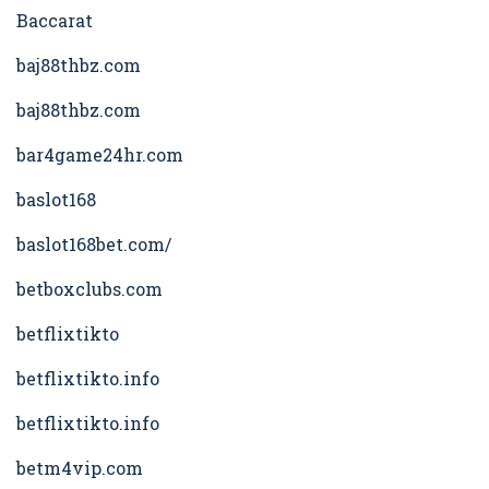
Baccarat
baj88thbz.com
baj88thbz.com
bar4game24hr.com
baslot168
baslot168bet.com/
betboxclubs.com
betflixtikto
betflixtikto.info
betflixtikto.info
betm4vip.com